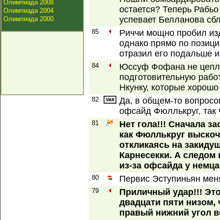
Олимпиада 2008
остается? Теперь Рабьо
Олимпиада 2004
успевает Белланова сбл
Олимпиада 2000
85
Риччи мощно пробил изд
однако прямо по позици
отразил его подальше и
84
Юссуф Фофана не цепля
подготовительную рабо
Нкунку, которые хорошо
82
Да, в общем-то вопросо
офсайд Фюллькруг, так 
81
Нет гола!!! Сначала за
как Фюллькруг выскоч
откликаясь на закидуш
Карнесекки. А следом
из-за офсайда у немца
80
Первис Эступиньян меня
79
Приличный удар!!! Эт
двадцати пяти низом, 
правый нижний угол во