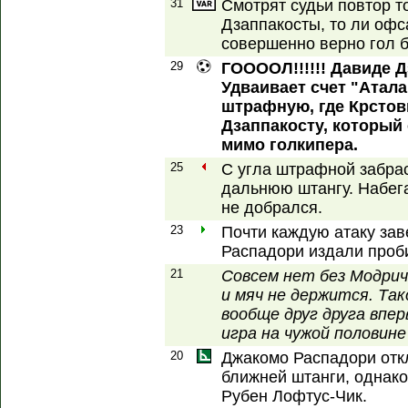
31
Смотрят судьи повтор то
Дзаппакосты, то ли офс
совершенно верно гол б
29
ГООООЛ!!!!!! Давиде Д
Удваивает счет "Атала
штрафную, где Крстови
Дзаппакосту, который
мимо голкипера.
25
С угла штрафной забра
дальнюю штангу. Набег
не добрался.
23
Почти каждую атаку зав
Распадори издали проб
21
Совсем нет без Модрич
и мяч не держится. Та
вообще друг друга впе
игра на чужой половине
20
Джакомо Распадори откл
ближней штанги, однако
Рубен Лофтус-Чик.