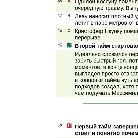
48
Одилон Коссуну поменя
очередную травму. Выну
47
Леау наносит плотный у
летит в паре метров от 
46
Кристофер Нкунку поме
перерыве.
46
Второй тайм стартова
Идеально сложился пер
забить быстрый гол, по
моментов, в конце конц
выглядел просто отврат
в концовке тайма чуть 
подходов создал, хотя 
чем подумать Массимил
+3
Первый тайм завершен
стоит и понятно почем