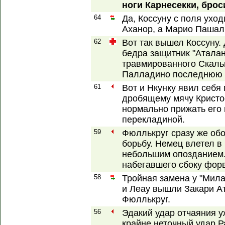
ноги Карнесекки, бро
64
Да, Коссуну с поля уход
Аханор, а Марио Пашал
62
Вот так вышел Коссуну.
бедра защитник "Атала
травмированного Скаль
Палладино последнюю 
61
Вот и Нкунку явил себя 
дробящему мячу Кристо
нормально прижать его 
перекладиной.
59
Фюллькруг сразу же обо
борьбу. Немец влетел в
небольшим опозданием.
набегавшего сбоку фор
58
Тройная замена у "Мила
и Леау вышли Закари А
Фюллькруг.
56
Эдакий удар отчаяния у
крайне неточный удар Р