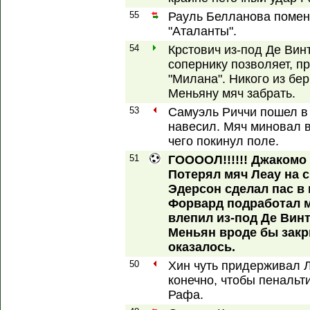
55
Рауль Белланова помен
"Аталанты".
54
Крстович из-под Де Вин
сопернику позволяет, п
"Милана". Никого из бе
Меньяну мяч забрать.
53
Самуэль Риччи пошел в 
навесил. Мяч миновал в
чего покинул поле.
51
ГООООЛ!!!!!! Джакомо 
Потерял мяч Леау на 
Эдерсон сделал пас в
Форвард подработал м
влепил из-под Де Вин
Меньян вроде бы закры
оказалось.
50
Хин чуть придерживал Л
конечно, чтобы пенальт
Рафа.