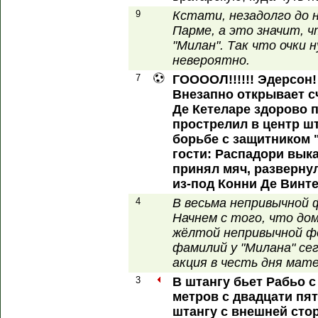
9
Кстати, незадолго до 
Парме, а это значит, 
"Милан". Так что очки 
невероятно.
7
ГООООЛ!!!!!! Эдерсон! 
Внезапно открывает сч
Де Кетеларе здорово 
прострелил в центр шт
борьбе с защитником 
гости: Распадори вык
принял мяч, разверну
из-под Конни Де Винте
4
В весьма непривычной 
Начнем с того, что дом
жёлтой непривычной ф
фамилий у "Милана" се
акция в честь дня мате
3
В штангу бьет Рабьо с
метров с двадцати пят
штангу с внешней сто