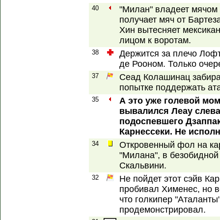
40
"Милан" владеет мячом
получает мяч от Бартеза
Хин вытесняет мексикан
лицом к воротам.
38
Держится за плечо Лофт
де Рооном. Только очер
37
Сеад Колашинац забира
попытке поддержать ат
35
А это уже голевой мом
вывалился Леау слева
подоспевшего Дзаппак
Карнессеки. Не испол
34
Откровенный фол на кар
"Милана", в безобидной
Скальвини.
32
Не пойдет этот сэйв Кар
пробивал Хименес, но в
что голкипер "Аталанты"
продемонстрировал.