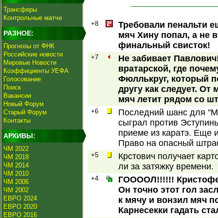
Трансферы
Контрольные матчи
+8
Требовали пенальти ещ
РАЗНОЕ:
мяч Хину попал, а не 
финальный свисток!
Прогнозы от ФНК
Российские новости
+7
Не забивает Павлович!
Мировые Новости
вратарской, где поче
Коэффициенты УЕФА
Фюллькруг, который п
Голосование
Поиск
другу как следует. От
Вакансии
мяч летит рядом со шт
Новый Форум
+6
Последний шанс для "М
Старый Форум
Контакты
сыграл против Эступинья
приеме из каратэ. Еще и
АРХИВЫ:
Право на опасный штра
ЧМ 2022
+5
Крстович получает карто
ЧМ 2018
ЧМ 2014
ли за затяжку времени.
ЧМ 2010
+4
ГООООЛ!!!!!! Кристофе
ЧМ 2006
Он точно этот гол за
ЧМ 2002
ЕВРО 2024
к мячу и вонзил мяч п
ЕВРО 2020
Карнесекки гадать ста
ЕВРО 2016