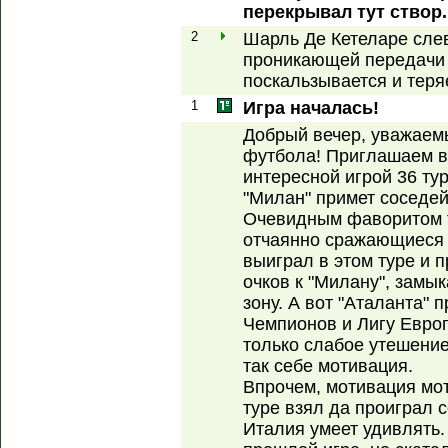
перекрывал тут створ.
2
Шарль Де Кетеларе сле
проникающей передачи 
поскальзывается и теря
1
Игра началась!
Добрый вечер, уважаем
футбола! Приглашаем в
интересной игрой 36 тур
"Милан" примет соседей 
Очевидным фаворитом ту
отчаянно сражающиеся з
выиграл в этом туре и 
очков к "Милану", замы
зону. А вот "Аталанта" 
Чемпионов и Лигу Европ
только слабое утешение
так себе мотивация.
Впрочем, мотивация мот
туре взял да проиграл с
Италия умеет удивлять.