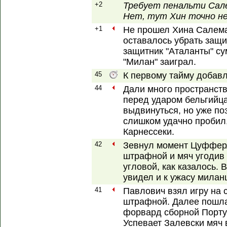
+2
Требует пенальти Сал
Нет, тут Хин точно не
+1
Не прошел Хина Салемак
оставалось убрать защи
защитник "Аталанты" су
"Милан" заиграл.
45
К первому тайму добавл
44
Дали много пространств
перед ударом бельгийц
выдвинуться, но уже по
слишком удачно пробил,
Карнессеки.
42
Зевнул момент Цуфферл
штрафной и мяч угодив 
угловой, как казалось. 
увидел и к ужасу милан
41
Павлович взял игру на 
штрафной. Далее пошла
форвард сборной Порту
Успевает Залевски мяч 