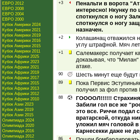
+3
Пенальти в ворота "Ат
ЕВРО 2012
ЕВРО 2008
интересно! Нкунку по
ЕВРО 2004
споткнулся о ногу Зал
ЕВРО 2000
споткнулся о ногу защ
Кубок Америки 2024
назначен.
Кубок Америки 2021
Кубок Америки 2019
+2
Колашинац отважился н
Кубок Америки 2016
углу штрафной. Мяч лет
Кубок Америки 2015
Кубок Америки 2011
+1
Салемакерс получает ка
Кубок Африки 2025
доказывая, что "Милан"
Кубок Африки 2023
атаке.
Кубок Африки 2021
Кубок Африки 2019
90
Шесть минут еще будут 
Кубок Африки 2017
89
Пока Первис Эступиньян
Кубок Африки 2015
Кубок Африки 2013
получил за фол против
Кубок Африки 2012
88
ГООООЛ!!!!!! Страхиня
Кубок Африки 2010
Забили гол все же "ро
Кубок Азии 2023
Кубок Азии 2019
это все. Риччи подал 
Кубок Азии 2015
вратарской, откуда н
Олимпиада 2024
уложил мяч головой в 
Олимпиада 2020
Карнесекки даже не де
Олимпиада 2016
Олимпиада 2012
86
Пошли бомбардировать 