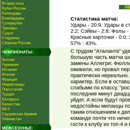
Вторая лига
О
Кубок России
Календарь
Бомбардиры
Статистика матча:
Суперкубок
Удары - 20:9; Удары в ст
Тренеры
2:2; Сэйвы - 2:8; Фолы -
Судьи
Красные карточки - 0:0;
Стадионы
57% : 43%.
Сборная России
С трудом "Аталанта" уд
ЧЕМПИОНАТЫ:
большую часть матча шл
Англия
замены Аллегри: Фюлльк
Германия
оживили, но провал пер
Испания
Италия
практически нереально.
Франция
характер. Если в остав
Нидерланды
слабыми по классу, "рос
Португалия
последние минут двадца
Турция
Беларусь
уйдет. А если будут про
Казахстан
недостойны миланцы по
MLS
таким отношением к дел
Саудовская Аравия
команде почти что ничег
Узбекистан
гости к клубу из топ-4 и
МЕЖСЕЗОНЬЕ: