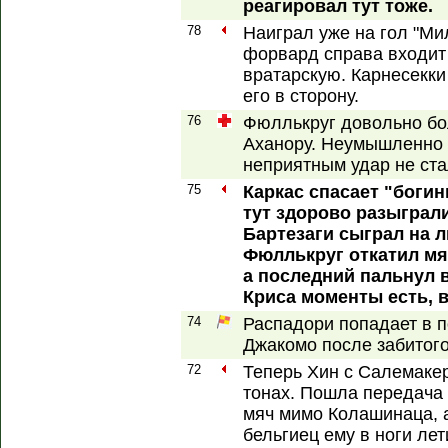
реагировал тут тоже.
78
Наиграл уже на гол "Ми
форвард справа входит
вратарскую. Карнесекки
его в сторону.
76
Фюллькруг довольно бо
Аханору. Неумышленно в
неприятным удар не ста
75
Каркас спасает "богин
тут здорово разыграл
Бартезаги сыграл на 
Фюллькруг откатил мя
а последний пальнул в
Криса моменты есть, в
74
Распадори попадает в 
Джакомо после забитого
72
Теперь Хин с Салемаке
тонах. Пошла передача 
мяч мимо Колашинаца, а
бельгиец ему в ноги лет