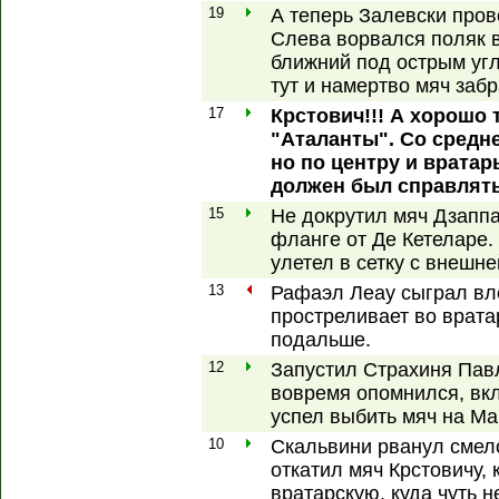
19
А теперь Залевски пров
Слева ворвался поляк 
ближний под острым угл
тут и намертво мяч забр
17
Крстович!!! А хорошо
"Аталанты". Со средн
но по центру и вратарь
должен был справлять
15
Не докрутил мяч Дзаппа
фланге от Де Кетеларе.
улетел в сетку с внешне
13
Рафаэл Леау сыграл вле
простреливает во врата
подальше.
12
Запустил Страхиня Павл
вовремя опомнился, вк
успел выбить мяч на Ма
10
Скальвини рванул смел
откатил мяч Крстовичу,
вратарскую, куда чуть 