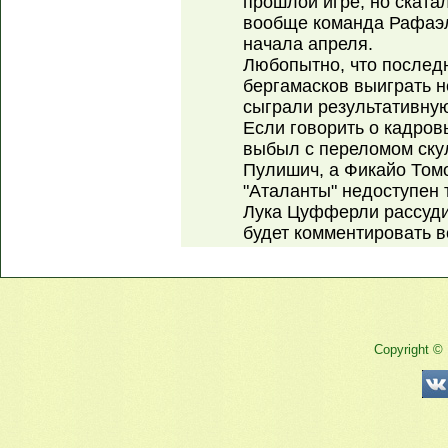
прошлой игре, но скатал
вообще команда Рафаэ
начала апреля.
Любопытно, что последн
бергамасков выиграть н
сыграли результативну
Если говорить о кадров
выбыл с переломом ску
Пулишич, а Фикайо Том
"Аталанты" недоступен 
Лука Цуфферли рассуди
будет комментировать в
Copyright ©