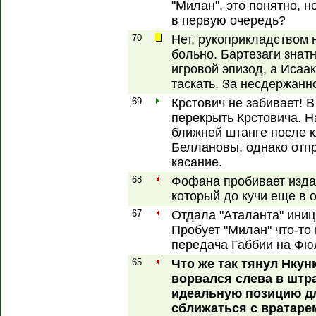
"Милан", это понятно, 
в первую очередь?
70
Нет, рукоприкладством 
больно. Бартезаги знат
игровой эпизод, а Исаак
таскать. За несдержанно
69
Крстович не забивает! 
перекрыть Крстовича. Н
ближней штанге после к
Беллановы, однако отп
касание.
68
Фофана пробивает изда
который до кучи еще в 
67
Отдала "Аталанта" иниц
Пробует "Милан" что-то 
передача Габбии на Фюл
65
Что же так тянул Нкун
ворвался слева в штр
идеальную позицию для
сближаться с вратарем