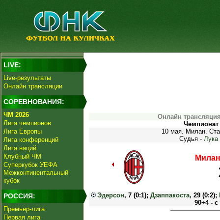
LIVE:
Live-результаты
Онлайн трансляции
СОРЕВНОВАНИЯ:
ЧМ 2026
Онлайн трансляция
Лига чемпионов
Чемпионат 
Лига Европы
10 мая. Милан. Ста
Судья -
Лука
Лига конференций
Лига наций
Клубный ЧМ
Милан
Суперкубок УЕФА
Межконтинентальный
кубок
Эдерсон
, 7 (0:1);
Дзаппакоста
, 29 (0:2);
РОССИЯ:
90+4 - с
Премьер-лига
Первая лига