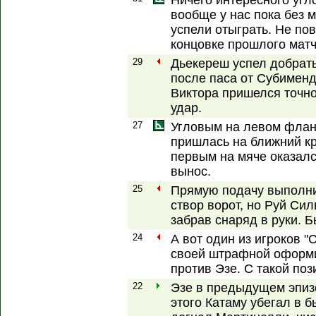
Ничего интересного угло
вообще у нас пока без 
успели отыграть. Не пов
концовке прошлого матч
29
Дьекереш успел добрать
после паса от Субименди
Виктора пришелся точно
удар.
27
Угловым на левом флан
пришлась на ближний к
первым на мяче оказалс
вынос.
25
Прямую подачу выполни
створ ворот, но Руй Си
забрав снаряд в руки. Б
24
А вот один из игроков "
своей штрафной оформи
против Эзе. С такой по
22
Эзе в предыдущем эпизо
этого Катаму убегал в б