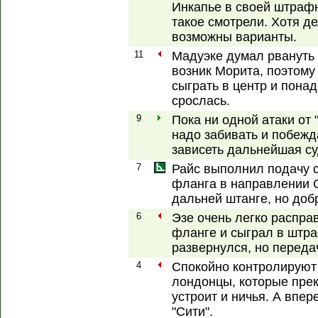
Инкапье в своей штрафн
такое смотрели. Хотя д
возможны варианты.
11
Мадуэке думал рвануть 
возник Морита, поэтому
сыграть в центр и понад
срослась.
9
Пока ни одной атаки от 
надо забивать и побежда
зависеть дальнейшая су
7
Райс выполнил подачу с
фланга в направлении 
дальней штанге, но доб
6
Эзе очень легко распра
фланге и сыграл в штр
развернулся, но переда
4
Спокойно контролируют
лондонцы, которые прек
устроит и ничья. А впер
"Сити".