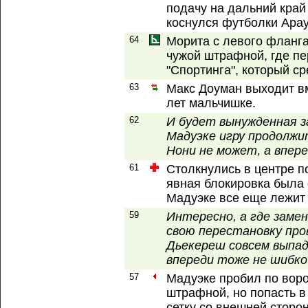
подачу на дальний край
коснулся футболки Араух
64
Морита с левого фланг
чужой штрафной, где пе
"Спортинга", который с
63
Макс Доуман выходит в
лет мальчишке.
62
И будет вынужденная за
Мадуэке игру продолж
Нони не может, а впер
61
Столкнулись в центре п
явная блокировка была 
Мадуэке все еще лежит 
59
Интересно, а где заме
свою перестановку пров
Дьекереш совсем выпада
впереди тоже не шибко
57
Мадуэке пробил по воро
штрафной, но попасть в
сетку со внешней сторо