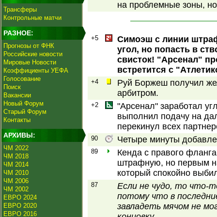
на проблемные зоны, но
Трансферы
Контрольные матчи
РАЗНОЕ:
+5
Симоэш с линии штраф
Прогнозы от ФНК
угол, но попасть в ст
Российские новости
свисток! "Арсенал" пр
Мировые Новости
встретится с "Атлетик
Коэффициенты УЕФА
Голосование
+4
Руй Боржеш получил жел
Поиск
арбитром.
Вакансии
Новый Форум
+2
"Арсенал" заработал уг
Старый Форум
выполнил подачу на да
Контакты
перекинул всех партнеро
АРХИВЫ:
90
Четыре минуты добавлен
ЧМ 2022
89
Кенда с правого фланг
ЧМ 2018
штрафную, но первым на
ЧМ 2014
который спокойно выбил
ЧМ 2010
ЧМ 2006
87
Если не чудо, то что-т
ЧМ 2002
потому что в последни
ЕВРО 2024
завладеть мячом не мо
ЕВРО 2020
ЕВРО 2016
концовку.