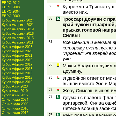
ЕВРО 2012
85
Куарежма и Тринкан ушл
ЕВРО 2008
ЕВРО 2004
вместо них.
ЕВРО 2000
83
Троссар! Доуман с пр
Кубок Америки 2024
край чужой штрафной, 
Кубок Америки 2021
Кубок Америки 2019
прыжка головой напра
Кубок Америки 2016
Силвы!
Кубок Америки 2015
81
Все меньше и меньше в
Кубок Америки 2011
Кубок Африки 2025
которому очень нужно 
Кубок Африки 2023
"Арсенал" же вперед в
Кубок Африки 2021
уже.
Кубок Африки 2019
Кубок Африки 2017
79
Макси Араухо получил ж
Кубок Африки 2015
Доуману.
Кубок Африки 2013
Кубок Африки 2012
79
И двойной ответ от Мик
Кубок Африки 2010
вышли вместо Эзе и Ма
Кубок Азии 2023
77
Жоау Симоэш вышел вм
Кубок Азии 2019
Кубок Азии 2015
77
Доуман с правого фланг
Олимпиада 2024
вратарской, Силва ошиб
Олимпиада 2020
Летесье вообще зафикс
Олимпиада 2016
Олимпиада 2012
76
Райс подал на дальнюю