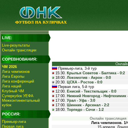
LIVE:
Live-результаты
Онлайн трансляции
СОРЕВНОВАНИЯ:
Онлайн
ЧМ 2026
Премьер-лига, 3-й тур
Лига чемпионов
15:30.
Крылья Советов - Балтика - 0:2
Лига Европы
18:00.
Локомотив - Акрон - 0:0
Лига конференций
20:30.
ЦСКА - Ростов - 0:0
Лига наций
Первая лига, 5-й тур
Клубный ЧМ
12:00.
Енисей - Текстильщик - 0:0
Суперкубок УЕФА
17:00.
Нижний Новгород - Нефтехимик -
Межконтинентальный
17:00.
Урал - Уфа - 3:0
кубок
17:00.
Шинник - Арсенал - 2:2
18:00.
Торпедо - Сочи - 1:2
РОССИЯ:
Онлайн трансляция 
Премьер-лига
Лига чемпионов. 1/
Первая лига
15 апреля. Лондо