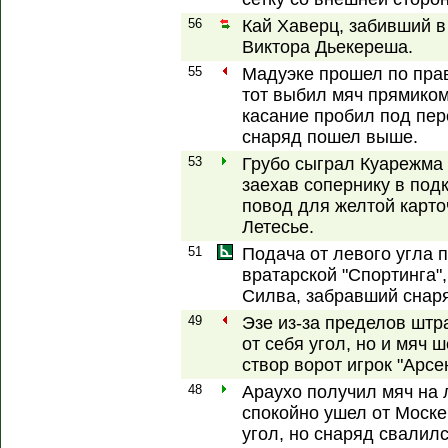
56
Кай Хаверц, забивший в
Виктора Дьекереша.
55
Мадуэке прошел по прав
тот выбил мяч прямиком
касание пробил под пер
снаряд пошел выше.
53
Грубо сыграл Куарежма 
заехав сопернику в подк
повод для желтой карто
Летесье.
51
Подача от левого угла 
вратарской "Спортинга"
Силва, забравший снар
49
Эзе из-за пределов штр
от себя угол, но и мяч 
створ ворот игрок "Арсе
48
Араухо получил мяч на
спокойно ушел от Моске
угол, но снаряд свалилс