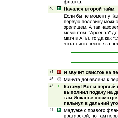
флажка.
46
Начался второй тайм.
Если бы не момент у Кат
первую половину можно
зрелищем. А так назов
моментом. "Арсенал" де
матч в АПЛ, тогда как "
что-то интересное за р
+1
И звучит свисток на п
45
Минута добавлена к пер
43
Катаму! Вот и первый 
выполнил подачу на д
там Инкапье посмотрел
пальнул в дальний уго
41
Мадуэке с правого флан
вратарской, но там пер