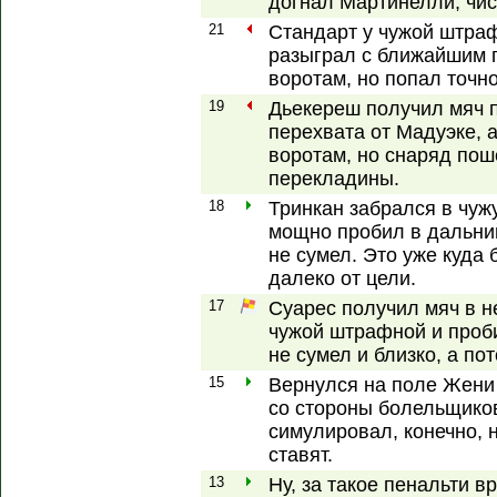
догнал Мартинелли, чис
21
Стандарт у чужой штраф
разыграл с ближайшим п
воротам, но попал точно
19
Дьекереш получил мяч 
перехвата от Мадуэке, 
воротам, но снаряд пош
перекладины.
18
Тринкан забрался в чу
мощно пробил в дальний 
не сумел. Это уже куда 
далеко от цели.
17
Суарес получил мяч в 
чужой штрафной и проби
не сумел и близко, а п
15
Вернулся на поле Жени
со стороны болельщиков
симулировал, конечно, н
ставят.
13
Ну, за такое пенальти в