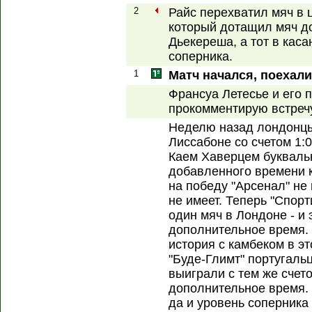
2
Райс перехватил мяч в 
который дотащил мяч д
Дьекереша, а тот в кас
соперника.
1
Матч начался, поехали
Франсуа Летесье и его 
прокомментирую встречу
Неделю назад лондонцы
Лиссабоне со счетом 1:
Каем Хаверцем буквальн
добавленного времени к
на победу "Арсенал" не 
не имеет. Теперь "Спор
один мяч в Лондоне - и 
дополнительное время. 
история с камбеком в э
"Буде-Глимт" португальц
выиграли с тем же счет
дополнительное время. 
да и уровень соперника