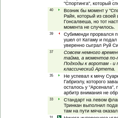
"Спортинга", который сп
40
Возник бы момент у "Сп
Райя, который из своей
Гонсалвеша, но тот нас
момента не случилось.
39
Субименди прорвался п
ушел от Катаму и подал
уверенно сыграл Руй Си
37
Совсем немного времен
тайма, а моментов по-
Подходы к воротам - и 
классический Артета.
35
Не успевал к мячу Суаре
Габриэлу, которого зава
осталось у "Арсенала",
арбитр внимания не обр
33
Стандарт на левом фла
Тринкан выполнил пода
там на пути мяча оказа
31