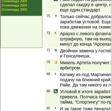
Олимпиада 2008
сделал скидку в центр, 
Олимпиада 2004
еще один стандарт.
Олимпиада 2000
75
Только сейчас добрался
заработав угловой. Еще
пока движения на скаме
73
Араухо с левого фланг
штрафную, там на выхо
минут до конца "Арсенал
71
Двойная замена у госте
и Гонсалвеша.
70
Микель Артета получил 
арбитром.
68
Катаму из-под Мартине
подачу на ближний край
Райе. Да там никого из 
66
Угловой в итоге заработ
привела. Полчаса приме
тайма, "Спортингу" по-п
65
И за такое тоже пенальт