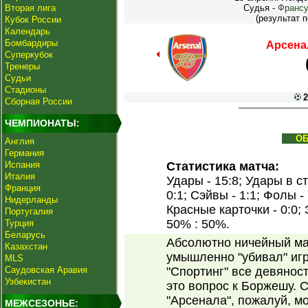
Вторая лига
Судья -
Франсу
(результат п
Кубок России
Календарь
Бомбардиры
Арсена
Суперкубок
Тренеры
Судьи
Стадионы
2
Сборная России
ЧЕМПИОНАТЫ:
О
Англия
Германия
Испания
Статистика матча:
Италия
Удары - 15:8; Удары в ст
Франция
0:1; Сэйвы - 1:1; Фолы -
Нидерланды
Красные карточки - 0:0;
Португалия
50% : 50%.
Турция
Беларусь
Абсолютно ничейный мат
Казахстан
умышленно "убивал" игр
MLS
Саудовская Аравия
"Спортинг" все девяност
Узбекистан
это вопрос к Боржешу. С
"Арсенала", пожалуй, м
МЕЖСЕЗОНЬЕ: