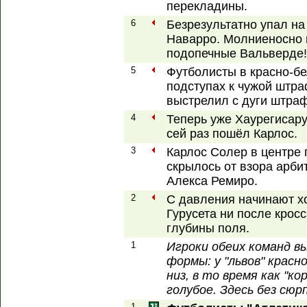
перекладины.
6
Безрезультатно упал на
Наварро. Молниеносно 
подопечные Вальверде!
5
Футболисты в красно-бе
подступах к чужой штра
выстрелил с дуги штраф
4
Теперь уже Хаурегисару
сей раз пошёл Карлос.
3
Карлос Солер в центре п
скрылось от взора арби
Алекса Ремиро.
2
С давления начинают хо
Гурусета ни после кросс
глубины поля.
1
Игроки обеих команд 
формы: у "львов" красн
низ, в то время как "ко
голубое. Здесь без сюр
1