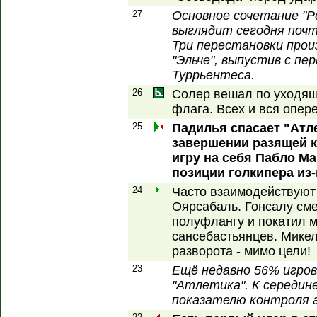
27
Основное сочетание "Р
выглядит сегодня поч
Три перестановки прои
"Эльче", выпустив с п
Туррьентеса.
26
Солер вешал по уходяще
флага. Всех и вся опер
25
Падилья спасает "Атле
завершении разящей к
игру на себя Пабло М
позиции голкипера из-
24
Часто взаимодействуют
Оярсабаль. Гонсалу сме
полуфлангу и покатил м
сансебастьянцев. Мике
разворота - мимо цели!
23
Ещё недавно 56% игров
"Атлетика". К середин
показателю контроля 