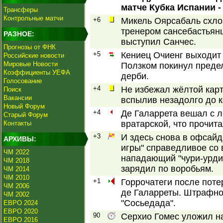
матче Кубка Испании - 
Трансферы
Контрольные матчи
+6
Микель Оярсабаль схло
тренером сансебастьян
РАЗНОЕ:
выступил Санчес.
Прогнозы от ФНК
+5
Кениец Очиенг выходит
Российские новости
Мировые Новости
Ползком покинул предел
Коэффициенты УЕФА
дерби.
Голосование
+4
Не избежал жёлтой кар
Поиск
Вакансии
вспылив незадолго до к
Новый Форум
+4
Де Галаррета вешал с 
Старый Форум
вратарской, что прочит
Контакты
+3
И здесь снова в офсайд
АРХИВЫ:
игры" справедливое со в
ЧМ 2022
нападающий "чури-урди
ЧМ 2018
зарядил по воробьям.
ЧМ 2014
ЧМ 2010
+1
Горрочатеги после поте
ЧМ 2006
де Галарреты. Штрафной
ЧМ 2002
"Сосьедада".
ЕВРО 2024
ЕВРО 2020
90
Серхио Гомес уложил на
ЕВРО 2016