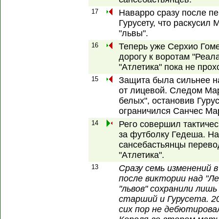
17
Наварро сразу после пе
Гурусету, что раскусил
"львы".
16
Теперь уже Серхио Гом
дорогу к воротам "Реал
"Атлетика" пока не прох
15
Защита была сильнее н
от лицевой. Следом Мар
белых", остановив Гуру
ограничился Санчес Ма
14
Рего совершил тактичес
за футболку Гедеша. Н
сансебастьянцы перевод
"Атлетика".
13
Сразу семь изменений 
после виктории над "Ле
"львов" сохранили лишь
старший и Гурусета. 2
сих пор не дебютировал