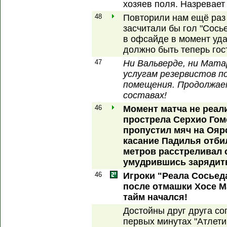
хозяев поля. Назревает 
48
Повторили нам ещё раз
засчитали бы гол "Сось
в офсайде в момент уда
должно быть теперь гос
47
Ни Вальверде, ни Мата
услугам резервистов п
помещения. Продолжае
составах!
46
Момент матча не реал
прострела Серхио Гом
пропустил мяч на Оярс
касание Падилья отби
метров расстреливал 
умудрившись зарядить 
46
Игроки "Реала Сосьед
после отмашки Хосе М
тайм начался!
Достойны друг друга со
первых минутах "Атлети