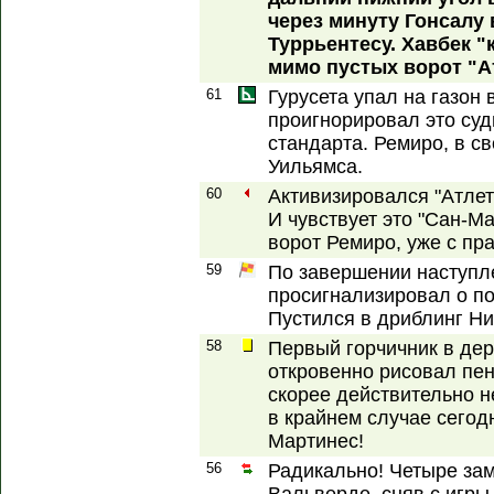
через минуту Гонсалу
Туррьентесу. Хавбек 
мимо пустых ворот "А
61
Гурусета упал на газон 
проигнорировал это суд
стандарта. Ремиро, в с
Уильямса.
60
Активизировался "Атлет
И чувствует это "Сан-М
ворот Ремиро, уже с пр
59
По завершении наступл
просигнализировал о по
Пустился в дриблинг Ни
58
Первый горчичник в дер
откровенно рисовал пен
скорее действительно н
в крайнем случае сегод
Мартинес!
56
Радикально! Четыре за