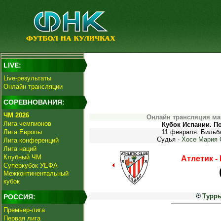
LIVE:
Live-результаты
Онлайн трансляции
СОРЕВНОВАНИЯ:
ЧМ 2026
Онлайн трансляция мат
Лига чемпионов
Кубок Испании. П
Лига Европы
11 февраля. Бильба
Судья -
Хосе Мария 
Лига конференций
Лига наций
Клубный ЧМ
Атлетик -
Суперкубок УЕФА
Межконтинентальный
кубок
Туррь
РОССИЯ:
Премьер-лига
Первая лига