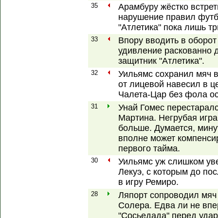
35
Арамбуру жёстко встрет
нарушение правил футбо
"Атлетика" пока лишь т
33
Впору вводить в оборот 
удивление раскованно 
защитник "Атлетика".
32
Уильямс сохранил мяч в
от лицевой навесил в ц
Чалета-Цар без фола ос
31
Унай Гомес перестаралс
Мартина. Негрубая игра
больше. Думается, мину
вполне может компенси
первого тайма.
30
Уильямс уж слишком ув
Лекуэ, с которым до по
в игру Ремиро.
28
Ляпорт сопроводил мяч
Солера. Едва ли не впе
"Сосьедада" перед удар