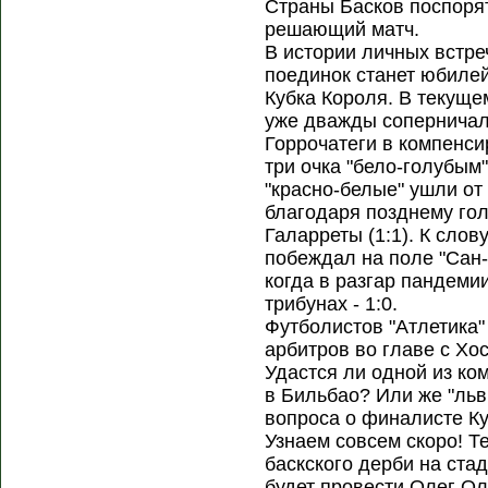
Страны Басков поспорят
решающий матч.
В истории личных встреч
поединок станет юбилей
Кубка Короля. В текущем
уже дважды соперничал
Горрочатеги в компенс
три очка "бело-голубым"
"красно-белые" ушли от
благодаря позднему го
Галарреты (1:1). К слов
побеждал на поле "Сан-
когда в разгар пандеми
трибунах - 1:0.
Футболистов "Атлетика"
арбитров во главе с Х
Удастся ли одной из ко
в Бильбао? Или же "льв
вопроса о финалисте Ку
Узнаем совсем скоро! 
баскского дерби на ста
будет провести Олег Ол