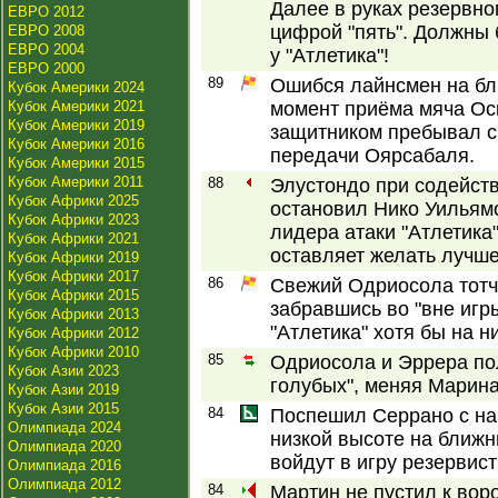
Далее в руках резервно
ЕВРО 2012
цифрой "пять". Должны
ЕВРО 2008
ЕВРО 2004
у "Атлетика"!
ЕВРО 2000
89
Ошибся лайнсмен на бл
Кубок Америки 2024
Кубок Америки 2021
момент приёма мяча Ос
Кубок Америки 2019
защитником пребывал 
Кубок Америки 2016
передачи Оярсабаля.
Кубок Америки 2015
Кубок Америки 2011
88
Элустондо при содейст
Кубок Африки 2025
остановил Нико Уильямс
Кубок Африки 2023
лидера атаки "Атлетика
Кубок Африки 2021
оставляет желать лучшег
Кубок Африки 2019
Кубок Африки 2017
86
Свежий Одриосола тотч
Кубок Африки 2015
забравшись во "вне игр
Кубок Африки 2013
"Атлетика" хотя бы на н
Кубок Африки 2012
Кубок Африки 2010
85
Одриосола и Эррера пол
Кубок Азии 2023
голубых", меняя Марина
Кубок Азии 2019
Кубок Азии 2015
84
Поспешил Серрано с нав
Олимпиада 2024
низкой высоте на ближн
Олимпиада 2020
войдут в игру резервис
Олимпиада 2016
Олимпиада 2012
84
Мартин не пустил к вор