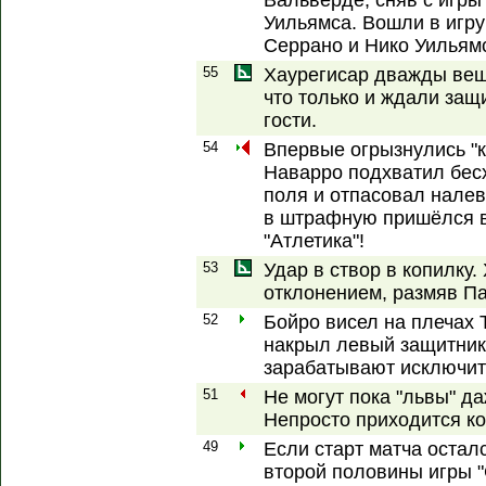
Вальверде, сняв с игры
Уильямса. Вошли в игру
Серрано и Нико Уильям
55
Хаурегисар дважды веша
что только и ждали защ
гости.
54
Впервые огрызнулись "
Наварро подхватил бес
поля и отпасовал налево
в штрафную пришёлся в
"Атлетика"!
53
Удар в створ в копилку
отклонением, размяв П
52
Бойро висел на плечах 
накрыл левый защитник 
зарабатывают исключит
51
Не могут пока "львы" да
Непросто приходится ко
49
Если старт матча осталс
второй половины игры "