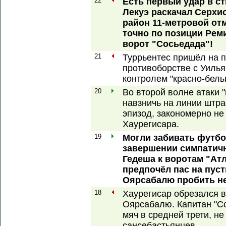
22
Есть первый удар в с
Лекуэ раскачал Серхио
район 11-метровой отм
точно по позиции Рем
ворот "Сосьедада"!
21
Туррьентес пришёл на п
противоборстве с Уиль
контролем "красно-белых
20
Во второй волне атаки 
навзничь на линии штра
эпизод, закономерно не
Хаурегисара.
19
Могли забивать футбо
завершении симпатичн
Гедеша к воротам "Атл
предпочёл пас на пус
Оярсабалю пробить не 
18
Хаурегисар обрезался в
Оярсабалю. Капитан "С
мяч в средней трети, не
сансебастьянцев.