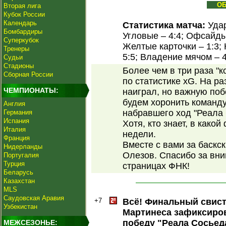
О
Вторая лига
Кубок России
Календарь
Статистика матча:
Удар
Бомбардиры
Угловые – 4:4; Офсайды 
Суперкубок
Желтые карточки – 1:3; 
Тренеры
5:5; Владение мячом – 
Судьи
Стадионы
Более чем в три раза "
Сборная России
по статистике xG. На ра
ЧЕМПИОНАТЫ:
наиграл, но важную поб
будем хоронить команду
Англия
набравшего ход "Реала 
Германия
Испания
Хотя, кто знает, в како
Италия
недели.
Франция
Вместе с вами за баскс
Нидерланды
Олезов. Спасибо за вни
Португалия
Турция
страницах ФНК!
Беларусь
Казахстан
MLS
Саудовская Аравия
+7
Всё! Финальный свист
Узбекистан
Мартинеса зафиксиро
победу "Реала Сосье
МЕЖСЕЗОНЬЕ: