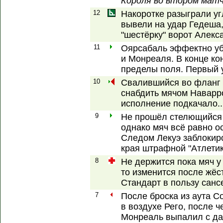
Короля во втором матч
12
Накоротке разыграли уг
вывели на удар Гедеша
"шестёрку" ворот Алекс
11
Оярсабаль эффектно убр
и Монреаля. В конце кон
пределы поля. Первый у
10
Свалившийся во фланг 
снабдить мячом Наварр
исполнение подкачало..
9
Не прошёл стелющийся 
однако мяч всё равно ос
Следом Лекуэ заблокир
края штрафной "Атлетик
8
Не держится пока мяч у 
то изменится после жёс
Стандарт в пользу санс
7
После броска из аута С
в воздухе Рего, после 
Монреаль выпалил с да