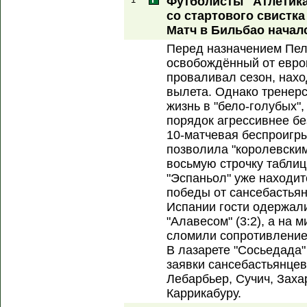
Футболисты "Атлетика
со стартового свистк
Матч в Бильбао началс
Перед назначением Пе
освобождённый от евро
проваливал сезон, нахо
вылета. Однако тренер
жизнь в "бело-голубых",
порядок агрессивнее без
10-матчевая беспроигры
позволила "королевски
восьмую строчку табл
"Эспаньол" уже находит
победы от сансебастьян
Испании гости одержал
"Алавесом" (3:2), а на
сломили сопротивление "
В лазарете "Сосьедада"
заявки сансебастьянцев
Лебарбьер, Сучич, Заха
Каррикабуру.