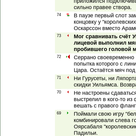
приложился подключивш
сильно правее створа.
74
В паузе первый слот за
концовку у "королевски
Оскарссон вместо Арамб
73
Мог сравнивать счёт 
лицевой выполнил мяг
пробившего головой ме
72
Серрано своевременно в
попытка которого с лин
Цара. Остаётся мяч под
71
Ни Гурусеты, ни Ляпорт
скидки Уильямса. Возвр
70
Не настроены сдаваться
выстрелил в кого-то из
вешать с правого фланг
69
Поймали свою игру "бел
комбинировали слева го
Оярсабаля "королевские"
Падильи.