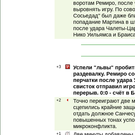
воротам Ремиро, после 
выровнять игру. По сов
Сосьедад" был даже ближ
попадание Мартина в ш
после удара Чалеты-Ца
Нико Уильямса и Браис
+3
Успели "львы" пробит
раздевалку. Ремиро со
перчатки после удара 
свисток отправил игро
перерыв. 0:0 - счёт в
+2
Точно переиграют две м
сцепились крайние защи
отдать должное Санчесу
повышенных тонах успо
микроконфликта.
+1
Две минуты добавлены 