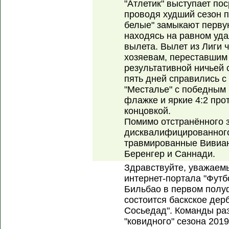
"Атлетик" выступает по
проводя худший сезон п
белые" замыкают перву
находясь на равном удал
вылета. Вылет из Лиги 
хозяевам, переставшим
результативной ничьей 
пять дней справились с
"Месталье" с победным 
флажке и яркие 4:2 про
концовкой.
Помимо отстранённого з
дисквалифицированного
травмированные Вивиан,
Беренгер и Саннади.
Здравствуйте, уважаем
интернет-портала "Футб
Бильбао в первом полу
состоится баскское дерб
Сосьедад". Команды ра
"ковидного" сезона 201