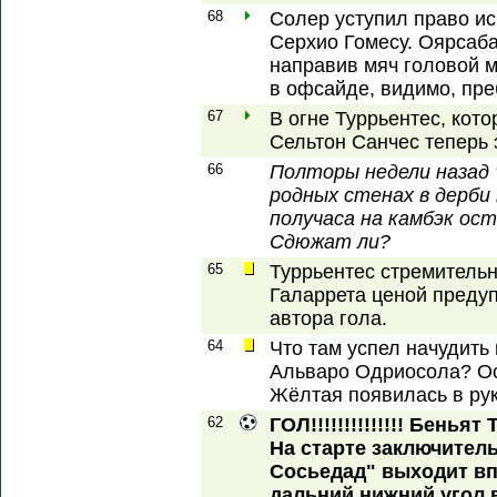
68
Солер уступил право и
Серхио Гомесу. Оярсаб
направив мяч головой м
в офсайде, видимо, пре
67
В огне Туррьентес, кото
Сельтон Санчес теперь 
66
Полторы недели назад
родных стенах в дерби
получаса на камбэк ост
Сдюжат ли?
65
Туррьентес стремительн
Галаррета ценой преду
автора гола.
64
Что там успел начудит
Альваро Одриосола? Ос
Жёлтая появилась в ру
62
ГОЛ!!!!!!!!!!!!!! Беньят
На старте заключитель
Сосьедад" выходит вп
дальний нижний угол 