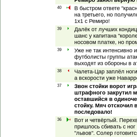
Ремиро занял верную 
40
В быстром ответе "крас
на третьего, но получил
1x1 с Ремиро!
39
Далёк от лучших конди
шанс у капитана "корол
носовом платке, но про
39
Уже не так интенсивно 
футболисты группы атак
выходят из обороны в а
38
Чалета-Цар заплёл ноги
а вскорости уже Наварр
37
Звон стойки ворот игр
штрафного закрутил м
оставшийся в одиноче
стойку. Мяч отскочил 
последовало!
36
Вот и четвёртый. Перех
пришлось сбивать с но
"львов". Солер готовитс