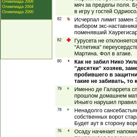
Олимпиада 2008
мяч за пределы поля. Бу
Олимпиада 2004
в игру у гостей Одриос
Олимпиада 2000
82
Исчерпал лимит замен 
выбором экс-наставника
поменявший Хаурегисар
82
Гурусета не отклоняетс
"Атлетика" переусердств
Мартина. Фол в атаке.
80
Как не забил Нико Уил
"десятки" хозяев, за
пробившего в защитник
такие не забивать, то
79
Именно де Галаррета сп
прошлом домашнем матч
Иньиго нарушил правил
78
Ненадолго сансебастья
собственных ворот ста
Будет аут в сторону вор
76
Осаду начинает напомин