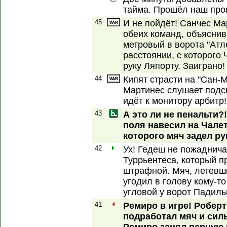
тайма. Прошёл наш прогн
45
И не пойдёт! Санчес Ма
обеих команд, объяснив,
метровый в ворота "Атл
расстоянии, с которого
руку Ляпорту. Заиграно!
44
Кипят страсти на "Сан-М
Мартинес слушает подск
идёт к монитору арбитр!
43
А это ли не пенальти?!
поля навесил на Чалет
которого мяч задел ру
42
Ух! Гедеш не пожаднича
Туррьентеса, который п
штрафной. Мяч, летевши
угодил в голову кому-то
угловой у ворот Падиль
41
Ремиро в игре! Робер
подработал мяч и сил