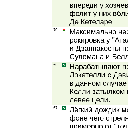
впереди у хозяе
фолит у них вбл
Де Кетеларе.
70
Максимально не
рокировка у "Ат
и Дзаппакосты н
Сулемана и Белл
69
Нарабатывают п
Локателли с Дэв
в данном случае
Келли затылком 
левее цели.
67
Лёгкий дождик м
фоне чего стрел
примерно от "точ