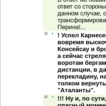
ответ со стороны
данном случае, 
трансформироват
Перина!...
23
! Успел Карнес
вовремя выско
Консейсау и бро
а сейчас стрел
воротам бергам
дистанции, в д
перекладину, н
толком вернуть
"Аталанты".
22
!!! Ну и, по сут
опасный момент