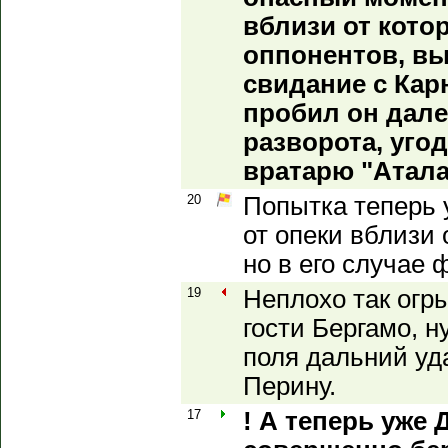
вблизи от кото
оппонентов, в
свидание с Карн
пробил он далее
разворота, угод
вратарю "Атала
20
Попытка теперь 
от опеки вблизи 
но в его случае
19
Неплохо так огр
гости Бергамо, н
поля дальний уд
Перину.
17
! А теперь уже