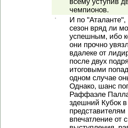
всему уступив д
чемпионов.
-
И по "Аталанте",
сезон вряд ли м
успешным, ибо к
они прочно увязл
вдалеке от лидир
после двух подр
итоговыми попада
одном случае он
Однако, шанс по
Раффаэле Палла
здешний Кубок в
представителям 
впечатление от с
выступления, рав