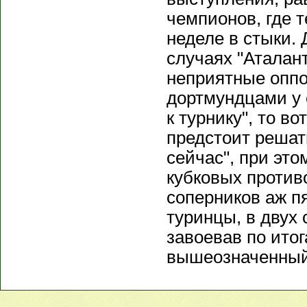
чемпионов, где 
неделе в стыки. 
случаях "Аталант
неприятные оппо
дортмундцами у 
к турнику", то во
предстоит решат
сейчас", при это
кубковых против
соперников аж п
туринцы, в двух
завоевав по ито
вышеозначенный