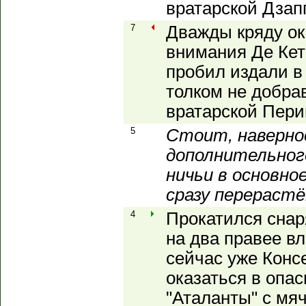
вратарской Дзап
7
Дважды кряду ок
внимания Де Кет
пробил издали в 
толком не добра
вратарской Пери
5
Стоит, наверно
дополнительного
ничьи в основное
сразу перерастё
4
Прокатился снар
на два правее вл
сейчас уже Конс
оказаться в опас
"Аталанты" с мячо