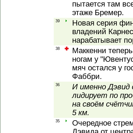
пытается там вс
этаже Бремер.
39
Новая серия фин
владений Карнесе
нарабатывает пор
38
Маккенни теперь
ногам у "Ювентуса
мяч остался у го
Фаббри.
36
И именно Дэвид 
лидирует по про
на своём счётчи
5 км.
35
Очередное стрем
Дэвида от центра