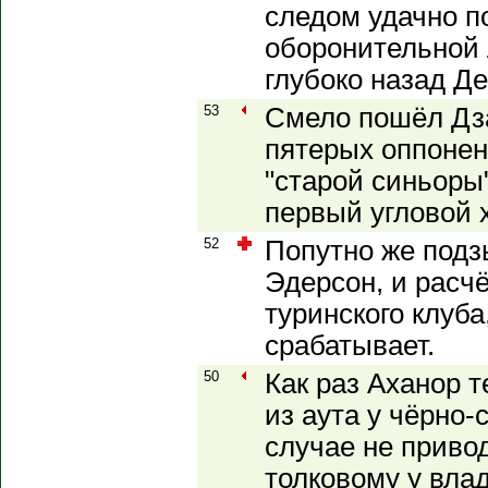
следом удачно п
оборонительной
глубоко назад Де
53
Смело пошёл Дза
пятерых оппонен
"старой синьоры"
первый угловой х
52
Попутно же подз
Эдерсон, и расчё
туринского клуба
срабатывает.
50
Как раз Аханор т
из аута у чёрно-
случае не привод
толковому у вла