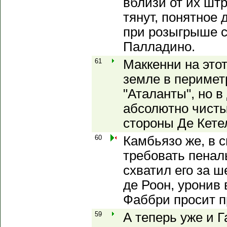
вблизи от их шт
тянут, понятное 
при розыгрыше 
Палладино.
61
Маккенни на этот
земле в периме
"Аталанты", но 
абсолютно чисты
стороны Де Кете
60
Камбьязо же, в 
требовать пенал
схватил его за ш
де Роон, уронив в
Фаббри просит пр
59
А теперь уже и Г