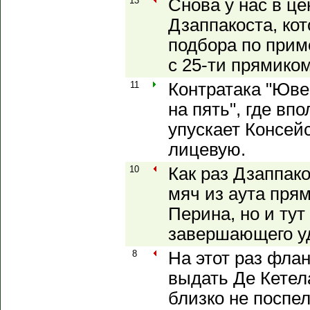
13
Снова у нас в ц
Дзаппакоста, ко
подбора по прим
с 25-ти прямиком
11
Контратака "Юве
на пять", где вп
упускает Консейс
лицевую.
10
Как раз Дзаппак
мяч из аута пря
Перина, но и тут
завершающего у
8
На этот раз фла
выдать Де Кетела
близко не поспе