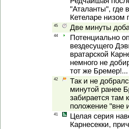
Редчайшая после
"Аталанты", где 
Кетеларе низом 
45
Две минуты доб
44
Потенциально о
вездесущего Дэви
вратарской Карне
немного не доби
тот же Бремер!...
42
Так и не добралс
минутой ранее Б
забирается там к
положение "вне и
41
Целая серия нав
Карнесекки, при