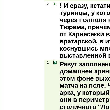
2
! И сразу, кста
туринцы, у кот
через полполя 
Тюрама, причём
от Карнесекки в
вратарской, в и
коснувшись мяч
выставленной в
1
Ревут заполнен
домашней арены
этом фоне выхо
матча на поле.
арка, у которы
они в периметр
столичного "Ло