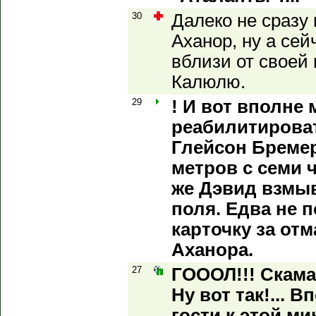
30
Далеко не сразу 
Аханор, ну а сей
вблизи от свое
Калюлю.
29
! И вот вполне
реабилитироват
Глейсон Бремер
метров с семи ч
же Дэвид взмыв
поля. Едва не п
карточку за от
Аханора.
27
ГОООЛ!!! Скамак
Ну вот так!... 
гости к этой ми