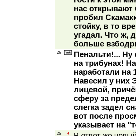
нас открывают 
пробил Скамакк
стойку, в то вр
угадал. Что ж, 
больше взбодр
26
Пенальти!... Ну
на трибунах! Н
наработали на 
Навесил у них 
лицевой, причё
сферу за преде
слегка задел сн
вот после прос
указывает на "
25
В ответ же новы