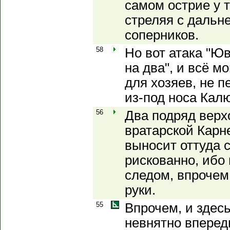
самом острие у 
стреляя с дальне
соперников.
58
Но вот атака "Ю
на два", и всё м
для хозяев, не 
из-под носа Кал
56
Два подряд верх
вратарской Карне
выносит оттуда 
рискованно, ибо
следом, впрочем
руки.
55
Впрочем, и здес
невнятно впереди