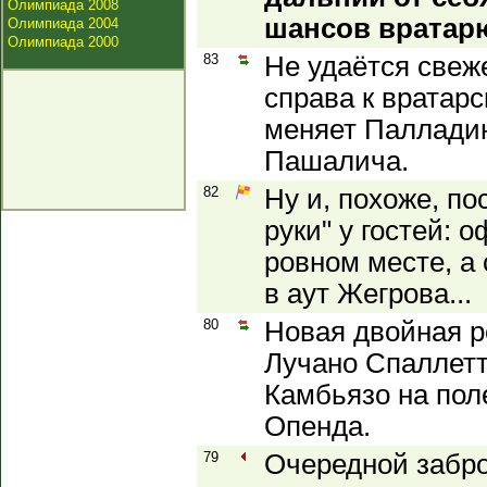
Олимпиада 2008
шансов вратарю
Олимпиада 2004
Олимпиада 2000
83
Не удаётся свеж
справа к вратарс
меняет Палладин
Пашалича.
82
Ну и, похоже, по
руки" у гостей: 
ровном месте, а
в аут Жегрова...
80
Новая двойная р
Лучано Спаллетт
Камбьязо на пол
Опенда.
79
Очередной забро