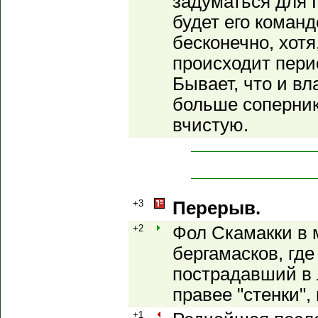
задуматься для 
будет его команд
бесконечно, хотя
происходит пери
Бывает, что и в
больше соперник
вчистую.
+3
Перерыв.
+2
Фол Скамакки в 
бергамасков, где
пострадавший в 
правее "стенки",
+1