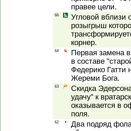
правее цели.
66
Угловой вблизи 
розыгрыш которо
трансформируетс
корнер.
64
Первая замена в
в составе "старо
Федерико Гатти 
Жереми Бога.
63
Скидка Эдерсона
удачу" к вратарс
оказывается в оф
поля.
62
Два подряд фола