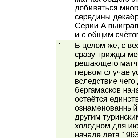
добиваться много
середины декабр
Серии А выиграв,
и с общим счётом
-
В целом же, с ве
сразу трижды ме
решающего матча
первом случае у
вследствие чего
бергамасков нач
остаётся единст
ознаменованный,
другим турински
холодном для ию
начале лета 1963