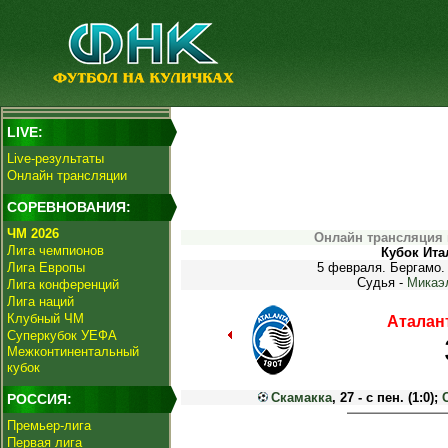
LIVE:
Live-результаты
Онлайн трансляции
СОРЕВНОВАНИЯ:
ЧМ 2026
Онлайн трансляция 
Лига чемпионов
Кубок Ита
Лига Европы
5 февраля. Бергамо.
Судья -
Микаэ
Лига конференций
Лига наций
Клубный ЧМ
Аталан
Суперкубок УЕФА
Межконтинентальный
кубок
Скамакка
, 27 - с пен. (1:0);
РОССИЯ:
Премьер-лига
Первая лига