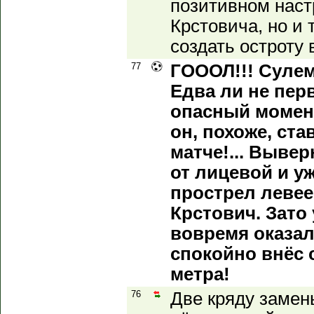
позитивном наст
Крстовича, но и 
создать остроту 
77
ГОООЛ!!! Сулем
Едва ли не пер
опасный момент
он, похоже, ста
матче!... Выве
от лицевой и у
прострел левее,
Крстович. Зато 
вовремя оказал
спокойно внёс с
метра!
76
Две кряду замены