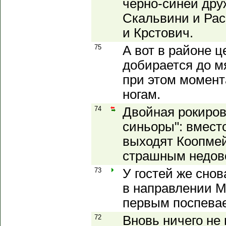
чёрно-синей дру
Скальвини и Рас
и Крстович.
75
А вот в районе ц
добирается до м
при этом момент
ногам.
74
Двойная рокировк
синьоры": вмест
выходят Коопме
страшным недов
73
У гостей же сно
в направлении Ма
первым поспевае
72
Вновь ничего не