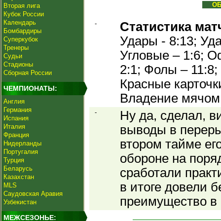
О
Вторая лига
Кубок России
Календарь
-
Статистика мат
Бомбардиры
Удары - 8:13; Уда
Суперкубок
Тренеры
Угловые – 1:6; О
Судьи
Стадионы
2:1; Фолы – 11:8
Сборная России
Красные карточки
ЧЕМПИОНАТЫ:
Владение мячом
Англия
Германия
-
Ну да, сделал, 
Испания
Италия
выводы в переры
Франция
втором тайме ег
Нидерланды
Португалия
обороне на поряд
Турция
Беларусь
сработали практи
Казахстан
в итоге довели б
MLS
Саудовская Аравия
преимущество в 
Узбекистан
МЕЖСЕЗОНЬЕ: