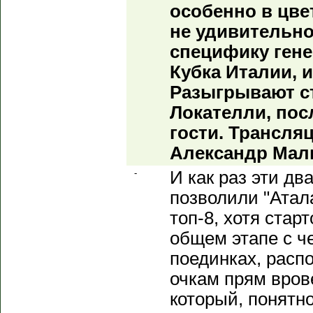
особенно в цве
не удивительно
специфику ген
Кубка Италии, 
Разыгрывают с
Локателли, пос
гости. Трансля
Александр Мал
-
И как раз эти дв
позволили "Атал
топ-8, хотя стар
общем этапе с ч
поединках, расп
очкам прям вров
который, понятно