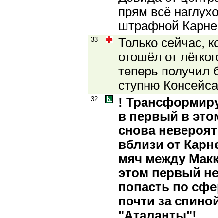
прям всё наглух
штрафной Карне
33
Только сейчас, к
отошёл от лёгког
теперь получил 
ступню Консейсау
32
! Трансформир
в первый в этом
снова невероят
вблизи от Карне
мяч между Макк
этом первый не
попасть по сфе
почти за спино
"Аталанты"!...