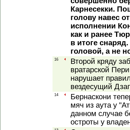
совершенно бер
Карнесекки. По
голову навес о
исполнении Кон
как и ранее Тю
в итоге снаряд.
головой, а не н
16
Второй кряду заб
вратарской Перин
нарушает правил
вездесущий Дзап
14
Бернаскони тепе
мяч из аута у "А
данном случае б
остроты у владен