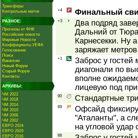
Трансферы
+4
Финальный сви
Контрольные матчи
РАЗНОЕ:
+3
Два подряд заве
Прогнозы от ФНК
Дальний от Тюра
Российские новости
Карнесекки. Ну 
Мировые Новости
Коэффициенты УЕФА
заряжает метров
Голосование
Поиск
+1
Заброс у гостей 
Вакансии
Новый Форум
диагонали по вы
Старый Форум
Контакты
вполне ожидаемо
лицевую под при
АРХИВЫ:
ЧМ 2022
90
Стандартные тр
ЧМ 2018
ЧМ 2014
89
Офсайд фиксируе
ЧМ 2010
ЧМ 2006
"Аталанты", а с
ЧМ 2002
на угловой удар 
ЕВРО 2024
ЕВРО 2020
88
Заброс у гостей 
ЕВРО 2016