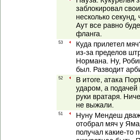
Пауза. Кукурелья 
заблокировал свои
несколько секунд, 
Аут все равно буде
фланга.
53
Куда прилетел мяч
из-за пределов шт
Нормана. Ну, Роби
был. Разводит арб
52
В итоге, атака По
ударом, а подачей
руки вратаря. Ниче
не выжали.
51
Нуну Мендеш дваж
отобрал мяч у Яма
получал какие-то 