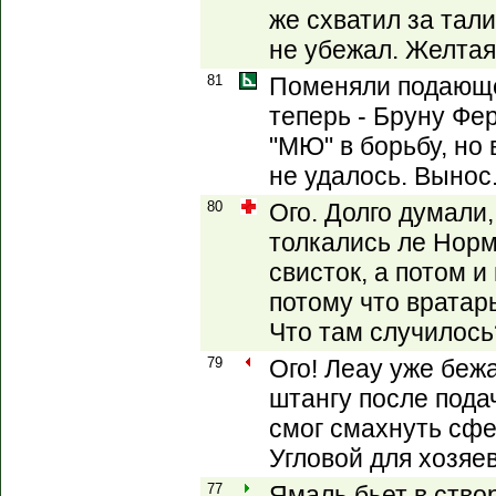
же схватил за тал
не убежал. Желтая
81
Поменяли подающег
теперь - Бруну Фе
"МЮ" в борьбу, но
не удалось. Вынос
80
Ого. Долго думали,
толкались ле Норм
свисток, а потом и
потому что вратарь
Что там случилось
79
Ого! Леау уже бе
штангу после подач
смог смахнуть сфе
Угловой для хозяев
77
Ямаль бьет в створ