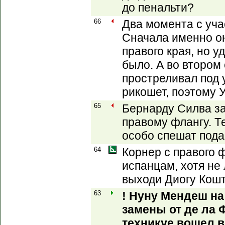
до пенальти?
66
Два момента с уч
Сначала именно он
правого края, но 
было. А во втором
простреливал под 
рикошет, поэтому 
65
Бернарду Силва з
правому флангу. Т
особо спешат пода
64
Корнер с правого 
испанцам, хотя не
выходи Диогу Кошт
63
! Нуну Мендеш на
замены от де ла 
техникуе вошел 