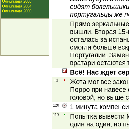
Олимпиада 2008
сидят болельщики
Олимпиада 2004
Олимпиада 2000
португальцы же п
Прямо зеркальные
вышли. Вторая 15-
осталась за испанц
смогли больше вск
Португалии. Замен
вратари остаются 
Всё! Нас ждет се
+1
Жота мог все зако
Порро при навесе 
головой, но выше с
120
1 минута компенси
119
Попытка вывести 
один на один, но п