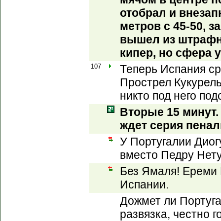
отобрал и внезап
метров с 45-50, з
вышел из штрафн
кипер, но сфера у
107
Теперь Испания ср
Прострел Кукурель
никто под него под
Вторые 15 минут. 
ждет серия пенал
У Португалии Диог
вместо Педру Нету
Без Ямаля! Ереми
Испании.
Дожмет ли Португ
развязка, честно г