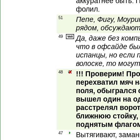
аккуратнее быть. 
фолил.
51
Пепе, Фигу, Моури
рядом, обсуждают 
49
Да, даже без ком
что в офсайде бы
испанцы, но если
волоске, то могут
48
!!! Проверим! П
перехватил мяч 
поля, обыгрался 
вышел один на о
расстрелял ворот
ближнюю стойку, 
поднятым флагом
47
Вытягивают, заман