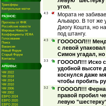
левую "шестерку"
Трансферы
угол.
Контрольные матчи
4:3
Мората не забивае
РАЗНОЕ:
Альваро. В тот же 
Прогнозы от ФНК
Диогу Кошта, но н
Российские новости
Мировые Новости
под штангу.
Коэффициенты УЕФА
Голосование
4:3
ГОООООЛ!!! Менд
Поиск
Вакансии
с левой упаковал
Новый Форум
Симон угадал, но 
Старый Форум
Контакты
3:3
ГООООЛ!!! Иско с
АРХИВЫ:
удобной высоте 
ЧМ 2022
коснулся даже мя
ЧМ 2018
чтобы пробить ру
ЧМ 2014
ЧМ 2010
3:2
ГООООЛ!!! Ферна
ЧМ 2006
ЧМ 2002
правой пробил че
ЕВРО 2024
ЕВРО 2020
левую "шестерку"
ЕВРО 2016