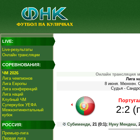
LIVE:
Live-результаты
Онлайн трансляции
СОРЕВНОВАНИЯ:
ЧМ 2026
Онлайн трансляция м
Лига чемпионов
Лига н
Лига Европы
8 июня. Мюнхен. 
Судья - Сандр
Лига конференций
Лига наций
Клубный ЧМ
Португа
Суперкубок УЕФА
2:2 (
Межконтинентальный
кубок
Субименди
, 21 (0:1);
Нуну Мендеш
, 
РОССИЯ:
Премьер-лига
Первая лига