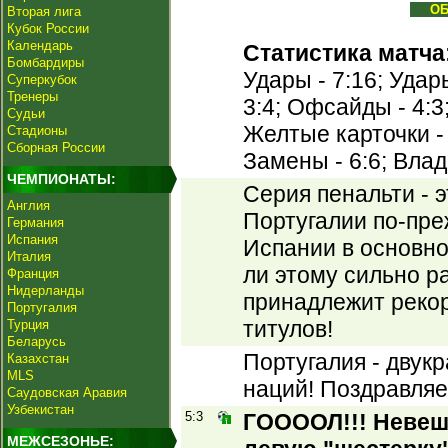
О
Вторая лига
Кубок России
Календарь
Статистика матча
Бомбардиры
Удары - 7:16; Удары
Суперкубок
Тренеры
3:4; Офсайды - 4:3;
Судьи
Желтые карточки - 
Стадионы
Сборная России
Замены - 6:6; Вла
ЧЕМПИОНАТЫ:
Серия пенальти - 
Англия
Португалии по-пре
Германия
Испания
Испании в основно
Италия
ли этому сильно р
Франция
Нидерланды
принадлежит рекор
Португалия
титулов!
Турция
Беларусь
Португалия - двук
Казахстан
MLS
наций! Поздравляе
Саудовская Аравия
Узбекистан
5:3
ГООООЛ!!! Невеш 
МЕЖСЕЗОНЬЕ: