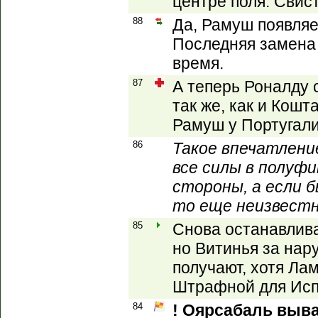
центре поля. Свист
88
Да, Рамуш появляе
Последняя замена 
время.
87
А теперь Роналду 
так же, как и Кошт
Рамуш у Португали
86
Такое впечатлени
все силы в полуфи
стороны, а если б
то еще неизвестно
85
Снова останавлив
но Витинья за нар
получают, хотя Ла
Штрафной для Исп
84
! Оярсабаль выва