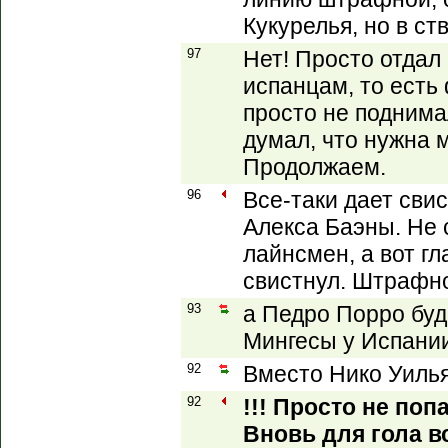
Кукурелья, но в ст
97
Нет! Просто отдал
испанцам, то есть
просто не поднима
думал, что нужна 
Продолжаем.
96
Все-таки дает свис
Алекса Баэны. Не 
лайнсмен, а вот г
свистнул. Штрафно
93
а Педро Порро буд
Мингесы у Испании
92
Вместо Нико Уилья
92
!!! Просто не по
Вновь для гола в