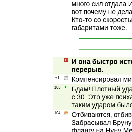
много сил отдала 
вот почему не дел
Кто-то со скорост
габаритами тоже.
И она быстро ист
перерыв.
+1
Компенсировал ми
105
Бдам! Плотный уда
с 30. Это уже псих
таким ударом было
104
Отбиваются, отбив
Забрасывал Бруну
флангу на Нуну Ме