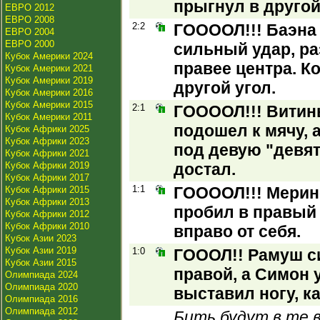
прыгнул в другой
ЕВРО 2012
ЕВРО 2008
2:2
ГООООЛ!!! Баэна 
ЕВРО 2004
ЕВРО 2000
сильный удар, ра
Кубок Америки 2024
правее центра. К
Кубок Америки 2021
Кубок Америки 2019
другой угол.
Кубок Америки 2016
Кубок Америки 2015
2:1
ГООООЛ!!! Витинь
Кубок Америки 2011
подошел к мячу, 
Кубок Африки 2025
Кубок Африки 2023
под девую "девят
Кубок Африки 2021
Кубок Африки 2019
достал.
Кубок Африки 2017
1:1
ГООООЛ!!! Мерино
Кубок Африки 2015
Кубок Африки 2013
пробил в правый 
Кубок Африки 2012
Кубок Африки 2010
вправо от себя.
Кубок Азии 2023
Кубок Азии 2019
1:0
ГОООЛ!! Рамуш с
Кубок Азии 2015
правой, а Симон 
Олимпиада 2024
Олимпиада 2020
выставил ногу, к
Олимпиада 2016
Олимпиада 2012
Бить будут в те 