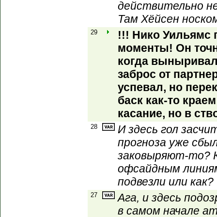
действительно не
Там Хёйсен носко
29
!!! Нико Уильямс
моменты! Он точн
когда выныривал
заброс от партнер
успевал, но пере
баск как-то крае
касание, но в ств
28
И здесь гол засчи
прогноза уже сбыл
заковыряют-то? 
офсайдным линиям 
подвезли или как?
27
Ага, и здесь подо
в самом начале ат