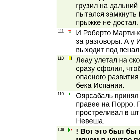
грузил на дальний 
пытался замкнуть 
прыжке не достал.
111
И Роберто Мартине
за разговоры. А у
выходит под пенал
110
Леау улетал на ско
сразу сфолил, что
опасного развития
бека Испании.
110
Оярсабаль принял 
правее на Порро. П
простреливал в шт
Невеша.
108
! Вот это был бы
мячом в центре по