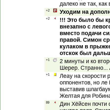
далеко не так, как
+2
Уходим на допол
+2
!!! Это было бы 
внезапно с левог
вместо подачи си
правой. Симон с
кулаком в прыжке
отскок был даль
+1
2 минуты и ко вто
Шерер. Странно...
+1
Леау на скорости
оппонентов, но ле
выставив шлагбаум
Желтая для Робина
89
Дин Хёйсен почти 