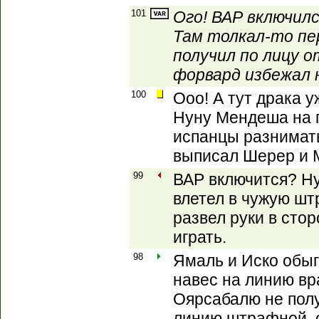
101
Ого! ВАР включил
Там толкал-то пе
получил по лицу о
форвард избежал 
100
Ооо! А тут драка у
Нуну Мендеша на 
испанцы разнимать,
выписал Шерер и 
99
ВАР включится? Н
влетел в чужую шт
развел руки в стор
играть.
98
Ямаль и Иско обыг
навес на линию вр
Оярсабалю не полу
линию штрафной, о