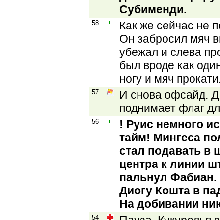
Субименди.
58
Как же сейчас не 
Он забросил мяч в
убежал и слева пр
был вроде как оди
ногу и мяч прокат
57
И снова офсайд. 
поднимает флаг дл
56
! Руис немного и
тайм! Мингеса по
стал подавать в 
центра к линии ш
пальнул Фабиан.
Диогу Кошта в па
На добивании ник
54