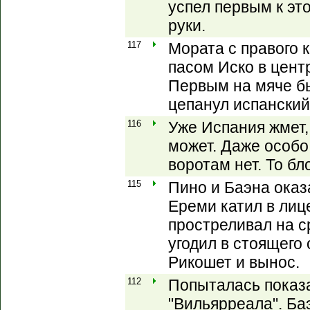
успел первым к это
руки.
117
Мората с правого 
пасом Иско в центр
Первым на мяче бы
цепанул испанский
116
Уже Испания жмет,
может. Даже особо
воротам нет. То бл
115
Пино и Баэна оказ
Ереми катил в лице
простреливал на с
угодил в стоящего
Рикошет и вынос.
112
Попыталась показа
"Вильярреала". Баэ