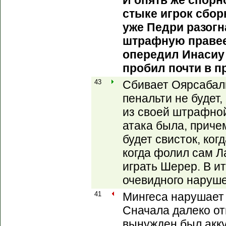
И опять же спорн
стыке игрок сбор
уже Педри разогн
штрафную правее
опередил Инасиу 
пробил почти в п
43
Сбивает Оярсабал
пенальти не будет
из своей штрафно
атака была, приче
будет свисток, ко
когда фолил сам Ла
играть Шерер. В ит
очевидного наруше
41
Мингеса нарушает 
Сначала далеко отп
вынужден был акк