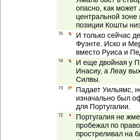
опасно, как может
центральной зоне 
позиции Кошты низ
75
И только сейчас де
Фуэнте. Иско и Ме
вместо Руиса и Пе
74
И еще двойная у П
Инасиу, а Леау вы
Силвы.
73
Падает Уильямс, но
изначально был о
для Португалии.
72
Португалия не жме
пробежал по право
простреливал на б