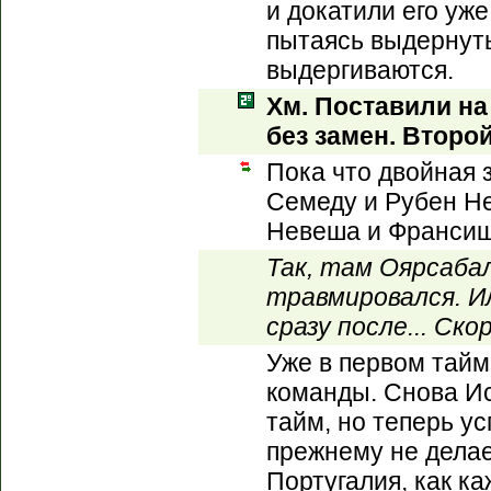
и докатили его уж
пытаясь выдернуть
выдергиваются.
Хм. Поставили на
без замен. Второ
Пока что двойная 
Семеду и Рубен Н
Невеша и Франсиш
Так, там Оярсабал
травмировался. Ил
сразу после... Ско
Уже в первом тайм
команды. Снова И
тайм, но теперь ус
прежнему не делае
Португалия, как ка