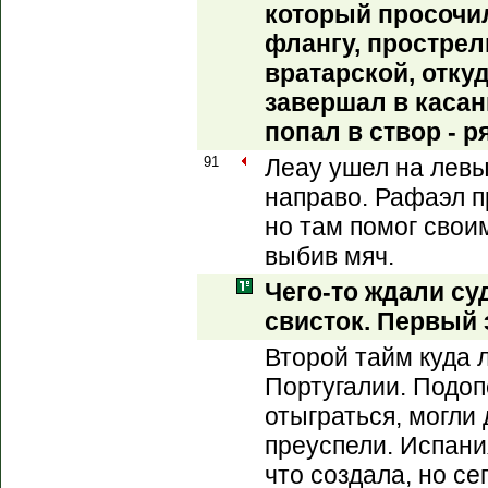
который просочи
флангу, простре
вратарской, отку
завершал в касан
попал в створ - р
91
Леау ушел на левы
направо. Рафаэл 
но там помог сво
выбив мяч.
Чего-то ждали су
свисток. Первый 
Второй тайм куда 
Португалии. Подо
отыграться, могли 
преуспели. Испани
что создала, но се