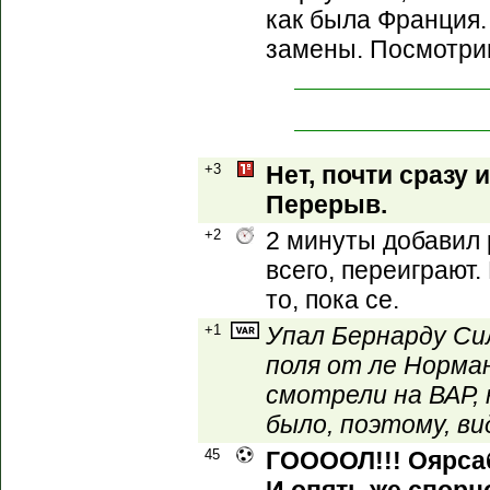
как была Франция.
замены. Посмотрим
+3
Нет, почти сразу 
Перерыв.
+2
2 минуты добавил 
всего, переиграют.
то, пока се.
+1
Упал Бернарду Си
поля от ле Норма
смотрели на ВАР, 
было, поэтому, ви
45
ГООООЛ!!! Оярсаб