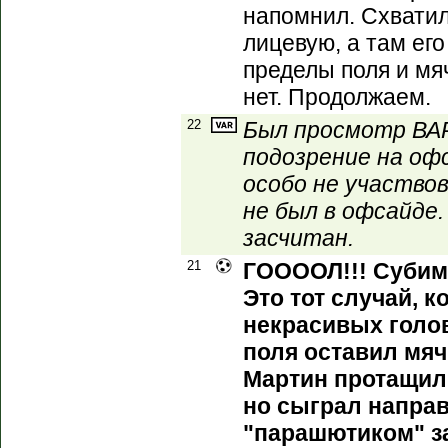
напомнил. Схватил
лицевую, а там его
пределы поля и мяч
нет. Продолжаем.
22
Был просмотр ВАР
подозрение на офс
особо не участвов
не был в офсайде.
засчитан.
21
ГООООЛ!!! Субиме
Это тот случай, к
некрасивых голов
поля оставил мяч
Мартин протащил
но сыграл направ
"парашютиком" з