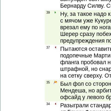
Бернарду Силву. С
39
Ну, за такое надо 
с мячом уже Кукуре
врезал ему по ног
Шерер сразу побеж
предупреждения по
37
Пытаются оставить
подопечные Мартин
фланга пробовал н
штрафной, но снар
на сетку сверху. От
35
Был фол со сторо
Мендеша, но арбит
офсайд у левого б
34
Разыграли стандар