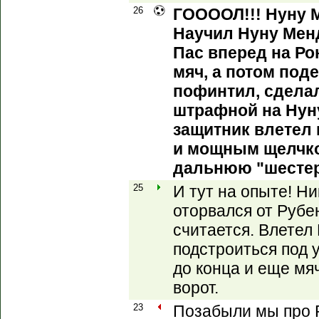
26
ГООООЛ!!! Нуну М
Научил Нуну Менд
Пас вперед на Ро
мяч, а потом поде
пофинтил, сделал
штрафной на Нун
защитник влетел
и мощным щелчко
дальнюю "шестер
25
И тут на опыте! Н
оторвался от Рубе
считается. Влетел
подстроиться под 
до конца и еще мяч
ворот.
23
Позабыли мы про Р