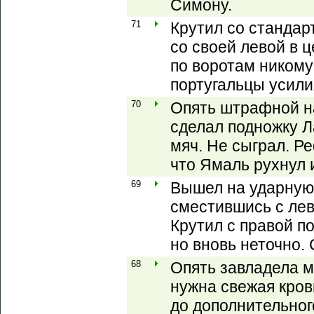
Симону.
71
Крутил со стандар
со своей левой в 
по воротам никому
португальцы усил
70
Опять штрафной н
сделал подножку Л
мяч. Не сыграл. Р
что Ямаль рухнул и
69
Вышел на ударную
сместившись с лев
Крутил с правой п
но вновь неточно.
68
Опять завладела м
нужна свежая кров
до дополнительног