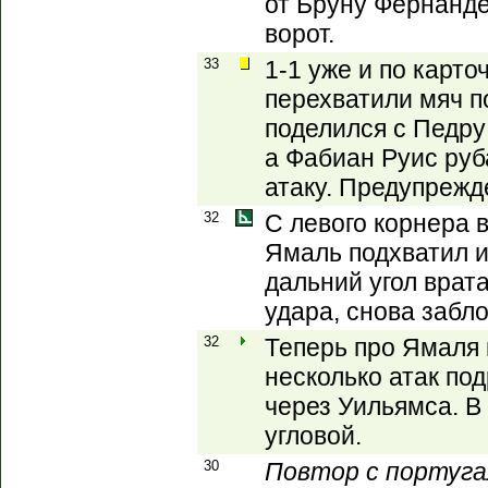
от Бруну Фернанде
ворот.
33
1-1 уже и по карт
перехватили мяч п
поделился с Педру 
а Фабиан Руис руб
атаку. Предупрежд
32
С левого корнера 
Ямаль подхватил и
дальний угол врат
удара, снова забл
32
Теперь про Ямаля 
несколько атак под
через Уильямса. В
угловой.
30
Повтор с португал