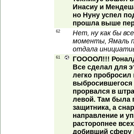
Инасиу и Мендеша
но Нуну успел по
прошла выше пер
62
Нет, ну как бы вс
моменты, Ямаль п
отдала инициатив
61
ГООООЛ!!! Роналд
Все сделал для э
легко пробросил
выбросившегося 
прорвался в штр
левой. Там была 
защитника, а сна
направление и уп
расторопнее всех
добивший сферу в