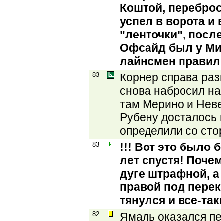
Коштой, переброс
успел в ворота и
"ленточки", после
Офсайд был у Мик
лайнсмен правил
83
Корнер справа ра
снова набросил на
там Мерино и Неве
Рубену досталось 
определили со сто
83
!!! Вот это было
лет спустя! Поче
дуге штрафной, а
правой под перек
тянулся и все-так
82
Ямаль оказался пе