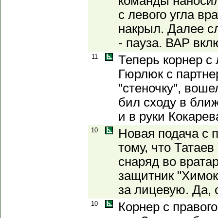
команды наносил
с левого угла вр
накрыл. Далее с
- пауза. ВАР вк
11
Теперь корнер с 
Гюрлюк с партне
"стеночку", воше
бил сходу в бли
и в руки Кокарев
10
Новая подача с п
тому, что Татаев
снаряд во вратар
защитник "Химок
за лицевую. Да, 
10
Корнер с правого