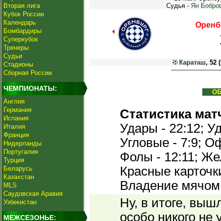
Вторая лига
Судья -
Ян Бобро
Кубок России
Календарь
Оренб
Бомбардиры
Суперкубок
Тренеры
Судьи
Караташ
, 52 
Стадионы
Сборная России
ЧЕМПИОНАТЫ:
О
Англия
Германия
Статистика мат
Испания
Удары - 22:12; Уд
Италия
Франция
Угловые - 7:9; Оф
Нидерланды
Португалия
Фолы - 12:11; Же
Турция
Красные карточки 
Беларусь
Казахстан
Владение мячом 
MLS
Саудовская Аравия
Ну, в итоге, выш
Узбекистан
особо никого не 
МЕЖСЕЗОНЬЕ: