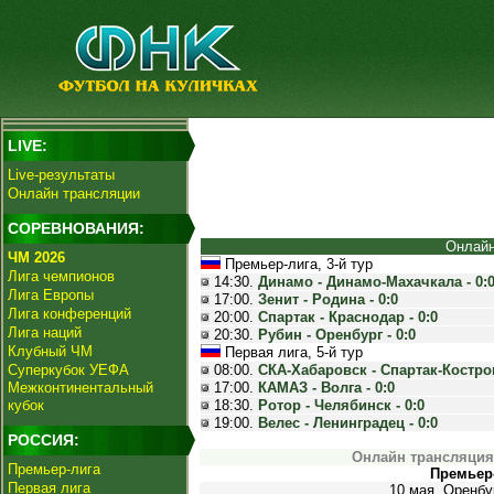
LIVE:
Live-результаты
Онлайн трансляции
СОРЕВНОВАНИЯ:
Онлайн
ЧМ 2026
Премьер-лига, 3-й тур
Лига чемпионов
14:30.
Динамо - Динамо-Махачкала - 0:
Лига Европы
17:00.
Зенит - Родина - 0:0
Лига конференций
20:00.
Спартак - Краснодар - 0:0
Лига наций
20:30.
Рубин - Оренбург - 0:0
Клубный ЧМ
Первая лига, 5-й тур
Суперкубок УЕФА
08:00.
СКА-Хабаровск - Спартак-Костром
Межконтинентальный
17:00.
КАМАЗ - Волга - 0:0
кубок
18:30.
Ротор - Челябинск - 0:0
19:00.
Велес - Ленинградец - 0:0
РОССИЯ:
Онлайн трансляция
Премьер-лига
Премьер-
Первая лига
10 мая. Оренбу