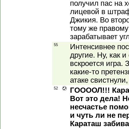
получил пас на х
лицевой в штра
Джикия. Во второ
тому же правому
зарабатывает уг
55
Интенсивнее посл
другие. Ну, как 
вскроется игра.
какие-то претенз
атаке свистнули,
52
ГООООЛ!!! Кара
Вот это дела! Н
несчастье помо
и чуть ли не п
Караташ забива