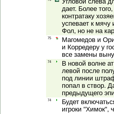
Угловой слева дл
дает. Более того
контратаку хозяе
успевает к мячу 
Фол, но не на кар
75
Магомедов и Ори
и Корредеру у г
все замены вын
74
В новой волне ат
левой после пол
под линии штраф
попал в створ. Д
предыдущего эпи
74
Будет включать
игроки "Химок", 