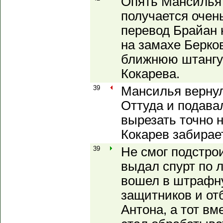
Опять Мансилья 
получается очен
перевод Брайан 
на замахе Берков
ближнюю штангу 
Кокарева.
39
Мансилья вернул
Оттуда и подава
вырезать точно н
Кокарев забирает
39
Не смог подстро
выдал спурт по 
вошел в штрафну
защитников и от
Антона, а тот вм