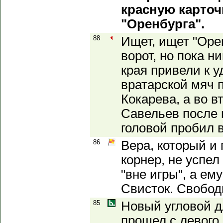
красную карточ
"Оренбурга".
88
Ищет, ищет "Орен
ворот, но пока н
края привели к у
вратарской мяч 
Кокарева, а во в
Савельев после 
головой пробил в
86
Вера, который и
корнер, не успе
"вне игры", а ему
Свисток. Свобод
85
Новый угловой д
прошел с левого 