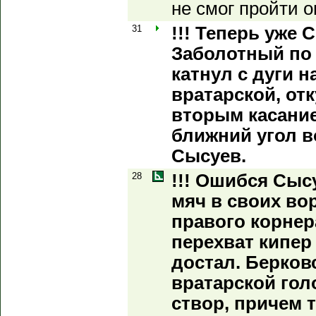
не смог пройти о
31
!!! Теперь уже 
Заболотный по 
катнул с дуги н
вратарской, от
вторым касание
ближний угол в
Сысуев.
28
!!! Ошибся Сысу
мяч в своих во
правого корнер
перехват кипер
достал. Берковс
вратарской гол
створ, причем 