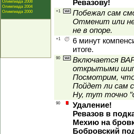
Ревазову!
Олимпиада 2008
Олимпиада 2004
+1
Побежал сам см
Олимпиада 2000
Отменит или не
не в опоре.
+1
6 минут компенс
итоге.
90
Включается ВАР.
открытыми шипа
Посмотрим, что
Пойдет ли сам 
Ну, тут точно "о
90
Удаление!
Ревазов в подк
Мехию на бровке
Бобровский под