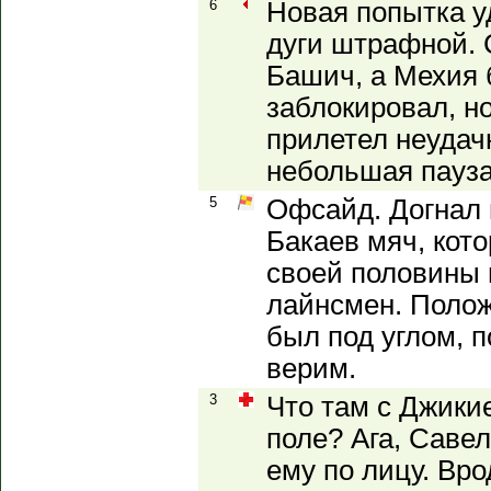
6
Новая попытка уд
дуги штрафной. 
Башич, а Мехия 
заблокировал, но
прилетел неудачн
небольшая пауза
5
Офсайд. Догнал 
Бакаев мяч, кот
своей половины 
лайнсмен. Полож
был под углом, 
верим.
3
Что там с Джики
поле? Ага, Саве
ему по лицу. Вро