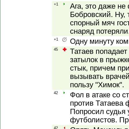
+1
Ага, это даже не
Бобровский. Ну, 
спорный мяч гос
снаряд потеряли
+1
Одну минуту ком
45
Татаев попадает
затылок в прыжк
стык, причем пр
вызывать врачей
пользу "Химок".
42
Фол в атаке со 
против Татаева 
Попросил судья 
футболистов. П
42