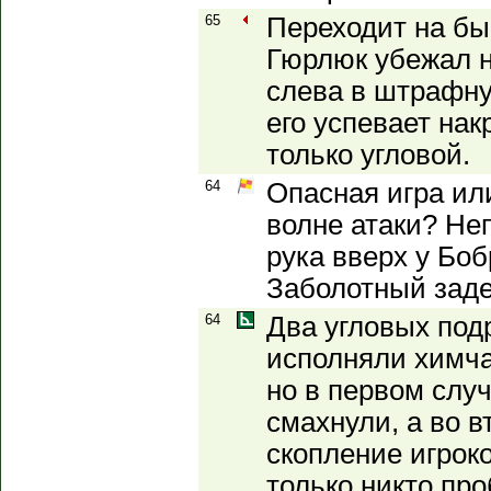
65
Переходит на бы
Гюрлюк убежал н
слева в штрафну
его успевает на
только угловой.
64
Опасная игра ил
волне атаки? Не
рука вверх у Боб
Заболотный заде
64
Два угловых под
исполняли химча
но в первом слу
смахнули, а во в
скопление игроко
только никто про