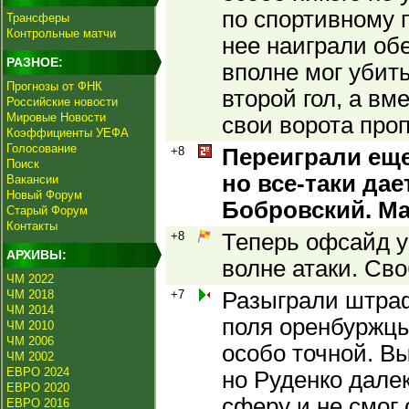
по спортивному 
Трансферы
Контрольные матчи
нее наиграли об
РАЗНОЕ:
вполне мог убить
Прогнозы от ФНК
второй гол, а вм
Российские новости
Мировые Новости
свои ворота про
Коэффициенты УЕФА
Голосование
+8
Переиграли еще
Поиск
но все-таки да
Вакансии
Новый Форум
Бобровский. Ма
Старый Форум
Контакты
+8
Теперь офсайд у
АРХИВЫ:
волне атаки. Св
ЧМ 2022
ЧМ 2018
+7
Разыграли штра
ЧМ 2014
поля оренбуржцы
ЧМ 2010
ЧМ 2006
особо точной. Вы
ЧМ 2002
ЕВРО 2024
но Руденко далек
ЕВРО 2020
сферу и не смог
ЕВРО 2016