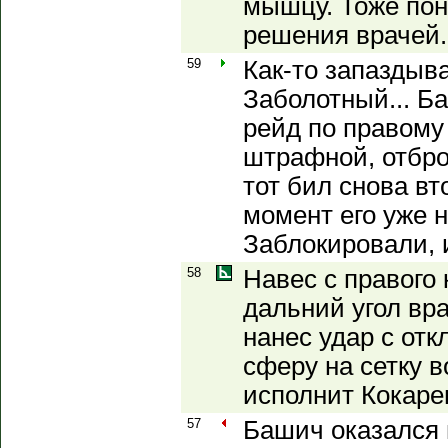
мышцу. Тоже по
решения врачей.
59
Как-то запаздыв
Заболотный... Б
рейд по правому 
штрафной, отброс
тот бил снова вт
момент его уже 
Заблокировали, 
58
Навес с правого 
дальний угол вра
нанес удар с отк
сферу на сетку 
исполнит Кокаре
57
Башич оказался 