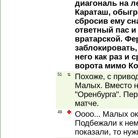
диагональ на л
Караташ, обыгр
сбросив ему сн
ответный пас и 
вратарской. Фе
заблокировать, 
него как раз и
ворота мимо Ко
51
Похоже, с приво
Малых. Вместо н
"Оренбурга". Пе
матче.
49
Оооо... Малых ок
Подбежали к нем
показали, то нуж