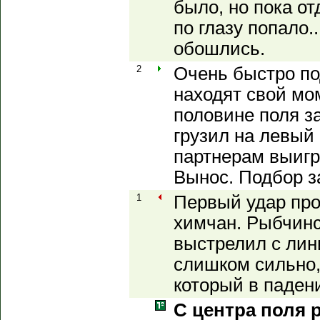
было, но пока от
по глазу попало..
обошлись.
2
Очень быстро п
находят свой мо
половине поля з
грузил на левый
партнерам выигр
Вынос. Подбор з
1
Первый удар про
химчан. Рыбчин
выстрелил с лин
слишком сильно,
который в паден
С центра поля 