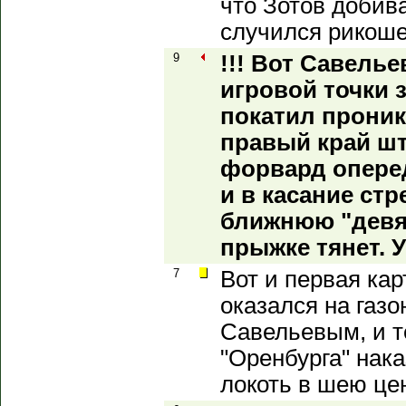
что Зотов добив
случился рикоше
9
!!! Вот Савелье
игровой точки 
покатил прони
правый край шт
форвард опере
и в касание ст
ближнюю "девят
прыжке тянет. 
7
Вот и первая кар
оказался на газо
Савельевым, и т
"Оренбурга" нака
локоть в шею це