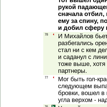
тот вышел один
рукой падающе
сначала отбил,
ему за спину, 
и добил сферу 
78
И Михайлов бьет
разбегались оре
стал ни с кем де
и саданул с лин
тоже выше, хотя
партнеры.
77
Мог быть гол-кр
следующем выпа
бровки, вошел в
угла верхом - на
76