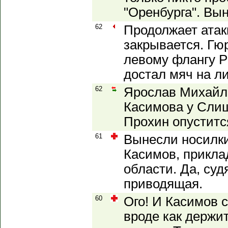
"Оренбурга". Вын
62
Продолжает атаки
закрывается. Гю
левому флангу Ры
достал мяч на ли
62
Ярослав Михайл
Касимова у Слиш
Прохин опуститс
61
Вынесли носилки
Касимов, прикла
области. Да, суд
приводящая.
60
Ого! И Касимов с
вроде как держи