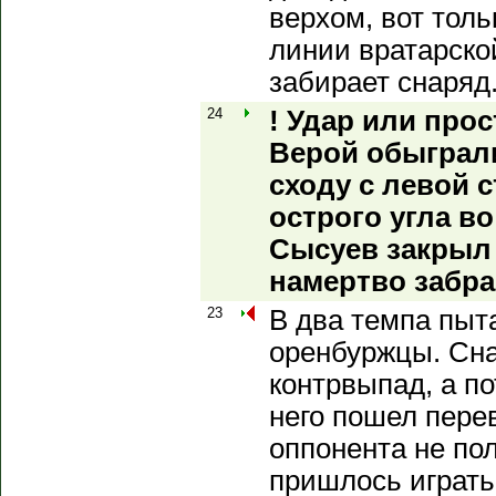
верхом, вот толь
линии вратарско
забирает снаряд
24
! Удар или про
Верой обыграли
сходу с левой 
острого угла во
Сысуев закрыл 
намертво забра
23
В два темпа пыт
оренбуржцы. Сна
контрвыпад, а п
него пошел перев
оппонента не по
пришлось играть