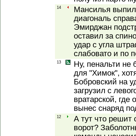
14
Мансилья выпил
диагональ справ
Эмирджан подстр
оставил за спин
удар с угла штра
слабовато и по 
13
Ну, пенальти не 
для "Химок", хо
Бобровский на уд
загрузил с левог
вратарской, где
вынес снаряд по
12
А тут что решит 
ворот? Заболотн