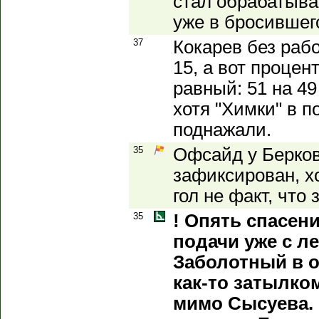
стал обрабатыва
уже в бросившег
37
Кокарев без раб
15, а вот проце
равный: 51 на 49
хотя "Химки" в 
поднажали.
35
Офсайд у Берков
зафиксирован, хо
гол не факт, что
35
! Опять спасен
подачи уже с л
Заболотный в 
как-то затылко
мимо Сысуева. 