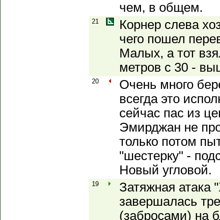
чем, в общем.
21
Корнер слева хо
чего пошел пере
Малых, а тот взя
метров с 30 - вы
20
Очень много бер
всегда это испол
сейчас пас из це
Эмирджан не про
только потом п
"шестерку" - под
Новый угловой.
19
Затяжная атака "
завершалась тр
(забросами) на б