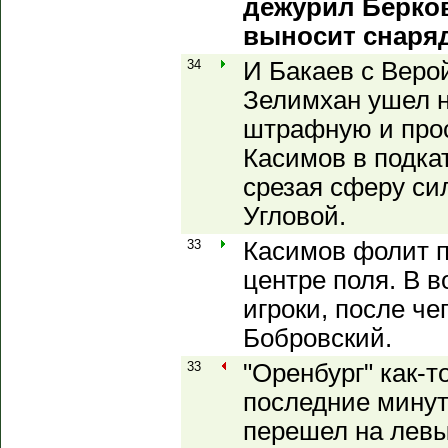
дежурил Берков
выносит снаряд
34
И Бакаев с Веро
Зелимхан ушел н
штрафную и прос
Касимов в подкат
срезая сферу си
Угловой.
33
Касимов фолит п
центре поля. В в
игроки, после че
Бобровский.
33
"Оренбург" как-т
последние минут
перешел на левый