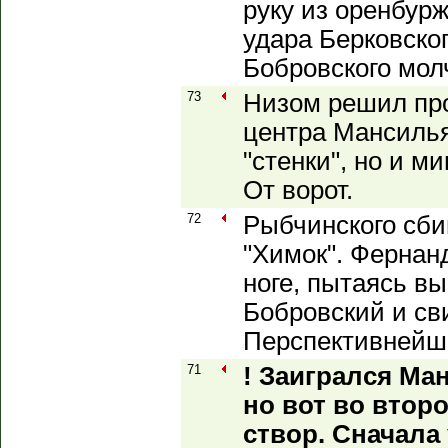
руку из оренбур
удара Берковског
Бобровского мол
73
Низом решил про
центра Мансиль
"стенки", но и м
От ворот.
72
Рыбчинского сб
"Химок". Фернан
ноге, пытаясь в
Бобровский и св
Перспективнейши
71
! Заигрался Ма
но вот во втор
створ. Сначала