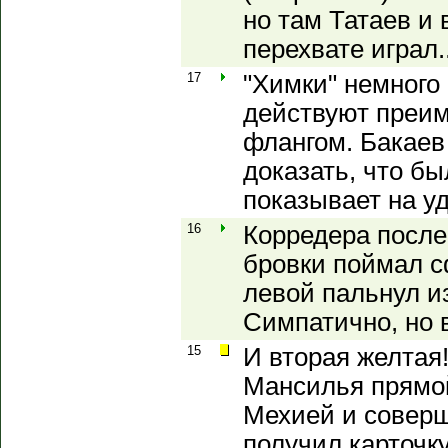
но там Татаев и 
перехвате играл.
17
"Химки" немного
действуют преи
флангом. Бакаев
доказать, что бы
показывает на уд
16
Корредера после
бровки поймал с
левой пальнул и
Симпатично, но 
15
И вторая желтая!
Мансилья прямой
Мехией и соверши
получил карточку