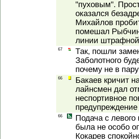
"пуховым". Прос
оказался безадр
Михайлов пробит
помешал Рыбчинс
линии штрафной
67
Так, пошли заме
Заболотного буде
почему не в пару
66
Бакаев кричит на
лайнсмен дал от
неспортивное по
предупреждение
66
Подача с левого
была не особо о
Кокарев спокойно