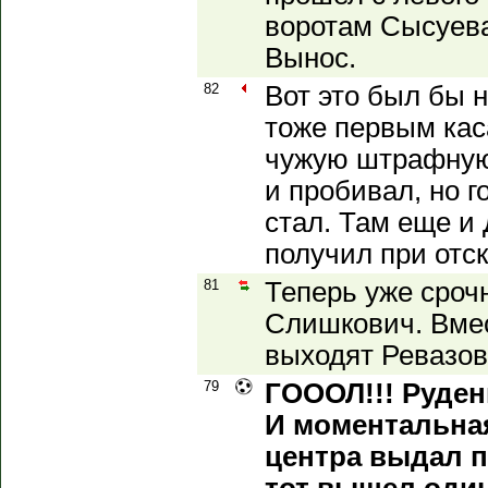
воротам Сысуева
Вынос.
82
Вот это был бы 
тоже первым кас
чужую штрафную 
и пробивал, но г
стал. Там еще и
получил при отск
81
Теперь уже сроч
Слишкович. Вме
выходят Ревазов
79
ГОООЛ!!! Руденк
И моментальная
центра выдал п