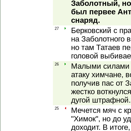
Заболотный, но
был первее Ан
снаряд.
27
Берковский с пр
на Заболотного 
но там Татаев п
головой выбивае
26
Малыми силами 
атаку химчане, в
получив пас от 
жестко воткнулся
дугой штрафной. 
25
Мечется мяч с к
"Химок", но до у
доходит. В итоге