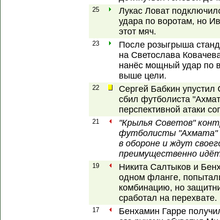
25
Лукас Ловат подключилс
удара по воротам, но И
этот мяч.
23
После розыгрыша станд
на Светослава Ковачева
нанёс мощный удар по в
выше цели.
22
Сергей Бабкин упустил 
сбил футболиста "Ахмат
перспективной атаки со
21
"Крылья Советов" конт
футболисты "Ахмата" 
в обороне и ждут своег
преимущественно идёт 
19
Никита Салтыков и Бен
одном фланге, попытал
комбинацию, но защитн
сработал на перехвате.
17
Бенхамин Гарре получил