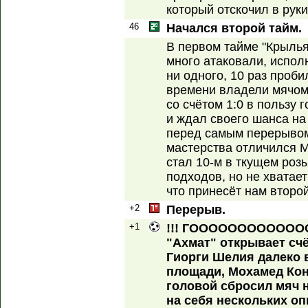
который отскочил в рук
46
Начался второй тайм.
В первом тайме "Крылья
много атаковали, исполн
ни одного, 10 раз проб
времени владели мячом.
со счётом 1:0 в пользу 
и ждал своего шанса на 
перед самым перерывом,
мастерства отличился М
стал 10-м в ткущем роз
подходов, но не хватает
что принесёт нам второй
+2
Перерыв.
+1
!!! ГОООООООООООООО
"Ахмат" открывает счё
Гиорги Шелия далеко 
площади, Мохамед Кон
головой сбросил мяч 
на себя нескольких о