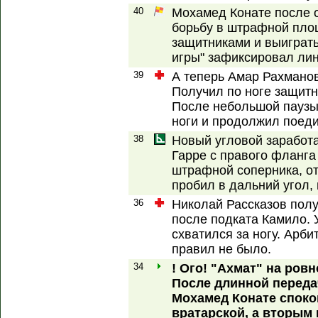
40
Мохамед Конате после 
борьбу в штрафной пло
защитниками и выиграть
игры" зафиксировал ли
39
А теперь Амар Рахманов
Получил по ноге защитн
После небольшой паузы
ноги и продолжил поеди
38
Новый угловой заработ
Гарре с правого фланга
штрафной соперника, о
пробил в дальний угол, 
36
Николай Рассказов полу
после подката Камило. 
схватился за ногу. Арби
правил не было.
34
! Ого! "Ахмат" на ров
После длинной переда
Мохамед Конате спокой
вратарской, а вторым