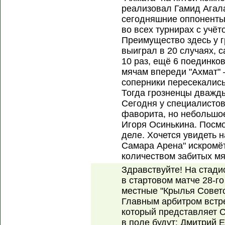
реализовал Гамид Агала
сегодняшние оппоненты
во всех турнирах с учёт
Преимущество здесь у г
выиграл в 20 случаях, 
10 раз, ещё 6 поединко
мячам впереди "Ахмат" 
соперники пересекались
Тогда грозненцы дважды 
Сегодня у специалистов
фаворита, но небольшо
Игоря Осинькина. Посмо
деле. Хочется увидеть 
Самара Арена" искромё
количеством забитых мя
Здравствуйте! На стад
в стартовом матче 28-г
местные "Крылья Совето
Главным арбитром встр
который представляет С
в поле будут: Дмитрий 