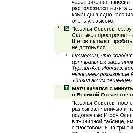
через рикошет навесил 
расположился Никита С
команды в одно касание
очень уж высоко.
2
"Крылья Советов" сразу
Салтыков прострелил н
Шитов пытался пробить 
не дотянулся.
1
Отметим, что сегодня
центральных защитника
Турпал-Али Ибишев, ко
нынешнем розыгрыше РП
Удивил этим решением
1
Матч начался с минут
в Великой Отечествен
"Крылья Советов" после
раз сыграли вничью и п
подопечные Игоря Осин
в турнирной таблице, и
с "Ростовом" и на три о