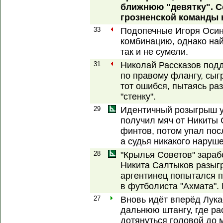
ближнюю "девятку". 
грозненской команды н
33
Подопечные Игоря Осин
комбинацию, однако най
так и не сумели.
31
Николай Рассказов под
по правому флангу, сыг
тот ошибся, пытаясь ра
"стенку".
29
Идентичный розыгрыш у
получил мяч от Никиты 
финтов, потом упал пос
а судья никакого наруш
28
"Крылья Советов" зараб
Никита Салтыков разыг
аргентинец попытался п
в футболиста "Ахмата". 
27
Вновь идёт вперёд Лукас
дальнюю штангу, где р
дотянуться головой до 