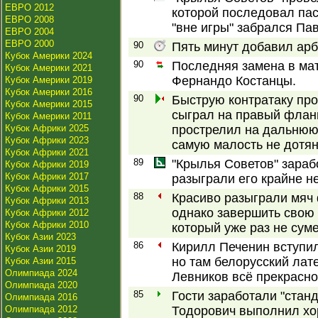
ЕВРО 2012
которой последовал пас
ЕВРО 2008
"вне игры" забрался Па
ЕВРО 2004
ЕВРО 2000
90
Пять минут добавил арб
Кубок Америки 2024
90
Последняя замена в ма
Кубок Америки 2021
Фернандо Костанцы.
Кубок Америки 2019
Кубок Америки 2016
90
Быструю контратаку про
Кубок Америки 2015
сыграл на правый фланг
Кубок Америки 2011
Кубок Африки 2025
прострелил на дальнюю 
Кубок Африки 2023
самую малость не дотян
Кубок Африки 2021
89
"Крылья Советов" зараб
Кубок Африки 2019
Кубок Африки 2017
разыграли его крайне н
Кубок Африки 2015
88
Красиво разыграли мяч
Кубок Африки 2013
однако завершить свою 
Кубок Африки 2012
Кубок Африки 2010
который уже раз не сум
Кубок Азии 2023
86
Кирилл Печенин вступил
Кубок Азии 2019
но там белорусский лат
Кубок Азии 2015
Олимпиада 2024
Левников всё прекрасно
Олимпиада 2020
85
Гости заработали "стан
Олимпиада 2016
Олимпиада 2012
Тодорович выполнил хо