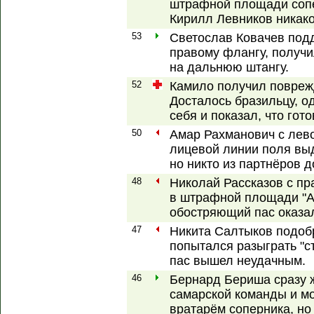
штрафной площади сопе
Кирилл Левников никако
53
Светослав Ковачев под
правому флангу, получи
на дальнюю штангу.
52
Камило получил повреж
Досталось бразильцу, о
себя и показал, что гот
50
Амар Рахманович с лево
лицевой линии поля вы
но никто из партнёров д
48
Николай Рассказов с пр
в штрафной площади "Ах
обостряющий пас оказа
47
Никита Салтыков подоб
попытался разыграть "ст
пас вышел неудачным.
46
Бернард Бериша сразу 
самарской команды и мо
вратарём соперника, но 