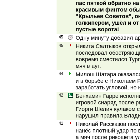
пас пяткой обратно н
красивым финтом обы
"Крыльев Советов", ок
голкипером, ушёл и от 
пустые ворота!
45
Одну минуту добавил ар
45
Никита Салтыков открыл
последовал обостряющий
вовремя сместился Тур
мяч в аут.
44
Милош Шатара оказался
и в борьбе с Николаем 
заработать угловой, но 
42
Бенхамин Гарре исполни
игровой снаряд после р
Гиорги Шелия кулаком с
нарушил правила Влад
41
Николай Рассказов пос
нанёс плотный удар по 
а мяч после рикошета ул