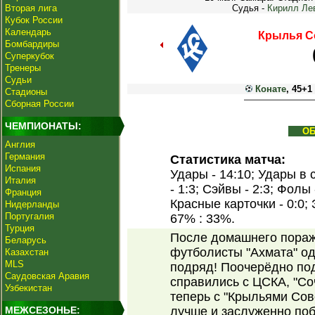
Вторая лига
Судья -
Кирилл Ле
Кубок России
Календарь
Крылья С
Бомбардиры
Суперкубок
Тренеры
Судьи
Конате
, 45+1 
Стадионы
Сборная России
ЧЕМПИОНАТЫ:
О
Англия
Германия
Статистика матча:
Испания
Удары - 14:10; Удары в 
Италия
- 1:3; Сэйвы - 2:3; Фолы
Франция
Красные карточки - 0:0;
Нидерланды
Португалия
67% : 33%.
Турция
После домашнего пораже
Беларусь
футболисты "Ахмата" од
Казахстан
MLS
подряд! Поочерёдно по
Саудовская Аравия
справились с ЦСКА, "Соч
Узбекистан
теперь с "Крыльями Сов
МЕЖСЕЗОНЬЕ:
лучше и заслуженно побе