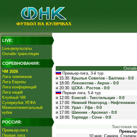
LIVE:
Live-результаты
Онлайн трансляции
СОРЕВНОВАНИЯ:
Онлайн
ЧМ 2026
Премьер-лига, 3-й тур
Лига чемпионов
15:30.
Крылья Советов - Балтика - 0:0
Лига Европы
18:00.
Локомотив - Акрон - 0:0
Лига конференций
20:30.
ЦСКА - Ростов - 0:0
Лига наций
Первая лига, 5-й тур
Клубный ЧМ
12:00.
Енисей - Текстильщик - 0:0
Суперкубок УЕФА
17:00.
Нижний Новгород - Нефтехимик -
Межконтинентальный
17:00.
Урал - Уфа - 0:0
кубок
17:00.
Шинник - Арсенал - 0:0
18:00.
Торпедо - Сочи - 0:0
РОССИЯ:
Текстовая о
Премьер-лига
Премьер-
Первая лига
10 мая. Самара. Стадион 