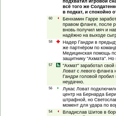
подхватил игровой сн
всё того же Солдатен
в подкат, и спокойно 
60
Бенхамин Гарре зарабо
правом фланге, после р
вновь получил мяч и нав
надёжно на выходе сыг
58
Надер Гандри в предыд
же партнёром по коман
Медицинская помощь по
защитнику "Ахмата". Но 
57
"Ахмат" заработал свой
Ловат с левого фланга 
Гандри головой пробил 
неудачно.
56
Лукас Ловат подключилс
центр на Бернарда Бери
штрафной, но Светосла
момент для удара по во
54
Владислав Шитов в бор