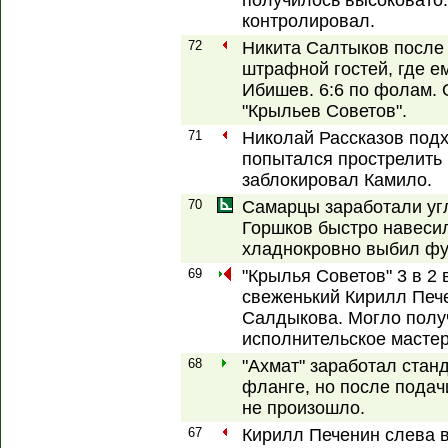
получилось высоковато.
контролировал.
72
Никита Салтыков после
штрафной гостей, где е
Ибишев. 6:6 по фолам. 
"Крыльев Советов".
71
Николай Рассказов подх
попытался прострелить 
заблокировал Камило.
70
Самарцы заработали уг
Горшков быстро навесил
хладнокровно выбил фу
69
"Крылья Советов" 3 в 2 
свеженький Кирилл Печ
Салдыкова. Могло полу
исполнительское мастер
68
"Ахмат" заработал стан
фланге, но после подач
не произошло.
67
Кирилл Печенин слева 