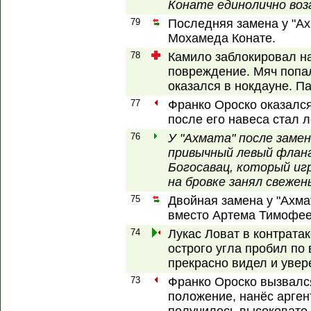
Конате единолично воз
79
Последняя замена у "Ах
Мохамеда Конате.
78
Камило заблокировал н
повреждение. Мяч попал
оказался в нокдауне. Пау
77
Франко Ороско оказался
после его навеса стал 
76
У "Ахмата" после заме
привычный левый флан
Богосавац, который игр
на бровке занял свежен
75
Двойная замена у "Ахма
вместо Артема Тимофее
74
Лукас Ловат в контрата
острого угла пробил по
прекрасно видел и увер
73
Франко Ороско вызвалс
положение, нанёс арген