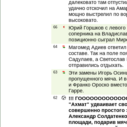
далековато там отпустил
удачно отскочил на Ама
мощно выстрелил по во
высоковато.
66
Юрий Горшков с левого
соперника на Владислав
позиционно сыграл Мир
64
Магомед Адиев ответил
составе. Так на поле п
Садулаев, а Светослав
отправились отдыхать.
63
Эти замены Игорь Осинь
пропущенного мяча. И в
и Франко Ороско вмест
Гарре.
62
!!! ГОООООООООООООО
"Ахмат" удваивает св
совершенно простого 
Александр Солдатенк
площади, подарив мяч