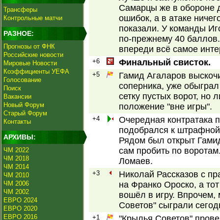
Самарцы же в обороне 
Трансферы
ошибок, а в атаке ничег
Контрольные матчи
показали. У команды Иг
РАЗНОЕ:
по-прежнему 40 баллов.
Прогнозы от ФНК
впереди всё самое инте
Российские новости
+6
Финальный свисток.
Мировые Новости
Коэффициенты УЕФА
+5
Гамид Агаларов выскочи
Голосование
соперника, уже обыграл
Поиск
сетку пустых ворот, но
Вакансии
Новый Форум
положение "вне игры".
Старый Форум
+4
Очередная контратака п
Контакты
подобрался к штрафной
АРХИВЫ:
Рядом был открыт Гами
сам пробить по воротам
ЧМ 2022
ЧМ 2018
Ломаев.
ЧМ 2014
+3
Николай Рассказов с пр
ЧМ 2010
ЧМ 2006
на Франко Ороско, а то
ЧМ 2002
вошёл в игру. Впрочем,
ЕВРО 2024
Советов" сыграли сегод
ЕВРО 2020
ЕВРО 2016
+1
"Крылья Советов" прове