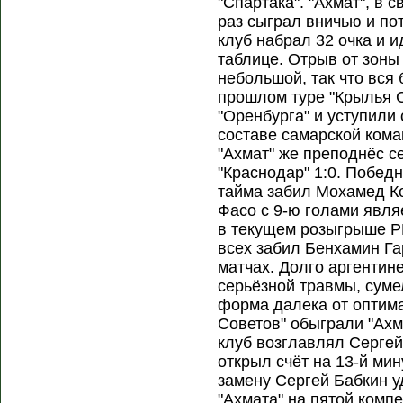
"Спартака". "Ахмат", в 
раз сыграл вничью и по
клуб набрал 32 очка и и
таблице. Отрыв от зоны
небольшой, так что вся 
прошлом туре "Крылья С
"Оренбурга" и уступили 
составе самарской ком
"Ахмат" же преподнёс с
"Краснодар" 1:0. Побед
тайма забил Мохамед К
Фасо с 9-ю голами явл
в текущем розыгрыше Р
всех забил Бенхамин Га
матчах. Долго аргентин
серьёзной травмы, сумел
форма далека от оптима
Советов" обыграли "Ахм
клуб возглавлял Сергей
открыл счёт на 13-й ми
замену Сергей Бабкин 
"Ахмата" на пятой комп