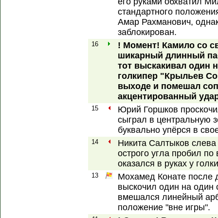
его руками обхватил М
стандартного положения
Амар Рахманович, одна
заблокирован.
16
! Момент! Камило со 
шикарный длинный пас
тот выскакивал один 
голкипер "Крыльев Со
выходе и помешал соп
акцентированный удар
15
Юрий Горшков проскочи
сыграл в центральную з
буквально упёрся в сво
14
Никита Салтыков слева
острого угла пробил по
оказался в руках у голк
13
Мохамед Конате после 
выскочил один на один 
вмешался линейный арб
положение "вне игры".