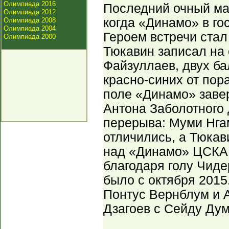
Олимпиада 2016
Последний очный мат
Олимпиада 2012
когда «Динамо» в го
Олимпиада 2008
Олимпиада 2004
Героем встречи ста
Олимпиада 2000
Тюкавин записал на 
Файзуллаев, двух ба
красно-синих от пор
поле «Динамо» завер
Антона Заболотного
перерыва: Муми Нга
отличились, а Тюка
над «Динамо» ЦСКА 
благодаря голу Чиде
было с октября 2015
Понтус Вернблум и 
Дзагоев с Сейду Дум