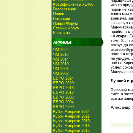
наращивал д
Коэффициенты УЕФА
что-то прид
Голосование
порой не хв
Поиск
«пока мяч у
времени, за
Вакансии
ковырнул га
Новый Форум
Манучаряна 
Старый Форум
пробил в ст
Контакты
«Амкара» Со
тоже был тр
АРХИВЫ:
вокруг да о
екатеринбур
ЧМ 2022
падал в штр
ЧМ 2018
не увидел. 
ЧМ 2014
пас на Кире
ЧМ 2010
успел сокра
ЧМ 2006
Манучарян в
ЧМ 2002
ЕВРО 2024
Лучший игр
ЕВРО 2020
ЕВРО 2016
Хороший мат
ЕВРО 2012
счёт, а зат
ЕВРО 2008
все же заве
ЕВРО 2004
ЕВРО 2000
Александр 
Кубок Америки 2024
Кубок Америки 2021
Кубок Америки 2019
Кубок Америки 2016
Кубок Америки 2015