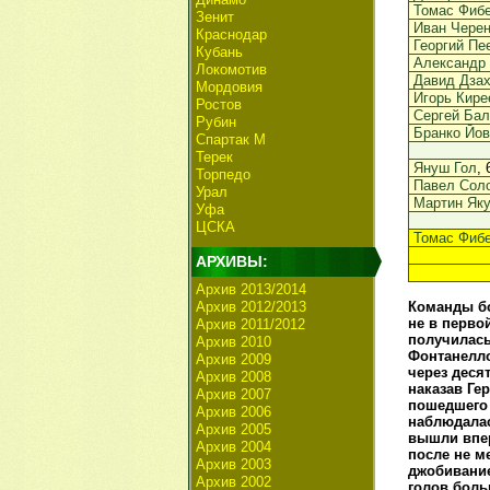
Томас Фиб
Зенит
Иван Черен
Краснодар
Георгий Пе
Кубань
Александр
Локомотив
Давид Дза
Мордовия
Игорь Кире
Ростов
Сергей Бал
Рубин
Бранко Йов
Спартак М
Терек
Януш Гол
, 
Торпедо
Павел Сол
Урал
Мартин Яку
Уфа
ЦСКА
Томас Фиб
АРХИВЫ:
Архив 2013/2014
Архив 2012/2013
Команды бо
не в перво
Архив 2011/2012
получилась
Архив 2010
Фонтанелло
Архив 2009
через деся
Архив 2008
наказав Ге
Архив 2007
пошедшего 
Архив 2006
наблюдалас
Архив 2005
вышли впер
Архив 2004
после не м
Архив 2003
джобивание
Архив 2002
голов боль