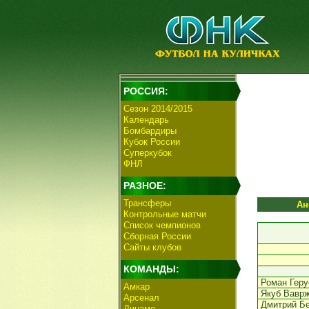
РОССИЯ:
Сезон 2014/2015
Календарь
Бомбардиры
Кубок России
Суперкубок
ФНЛ
РАЗНОЕ:
Трансферы
Ан
Контрольные матчи
Список чемпионов
Сборная России
Сайты клубов
КОМАНДЫ:
Роман Геру
Амкар
Якуб Вавр
Арсенал
Дмитрий Б
Динамо