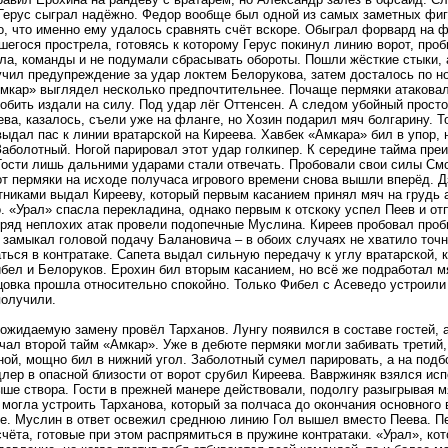
Герус сыграл надёжно. Федор вообще был одной из самых заметных фигу
, что именно ему удалось сравнять счёт вскоре. Обыграл форвард на ф
егося прострела, готовясь к которому Герус покинул линию ворот, проб
ла, команды и не подумали сбрасывать обороты. Пошли жёсткие стыки, а
чил предупреждение за удар локтем Белорукова, затем досталось по но
мкар» выглядел несколько предпочтительнее. Почаще пермяки атаковал
обить издали на силу. Под удар лёг Оттенсен. А следом убойный прост
ева, казалось, съели уже на фланге, но Хозин подарил мяч болгарину. Т
ыдал пас к линии вратарской на Киреева. Хавбек «Амкара» бил в упор,
аболотный. Ногой парировал этот удар голкипер. К середине тайма пр
Гости лишь дальними ударами стали отвечать. Пробовали свои силы Смо
от пермяки на исходе получаса игрового времени снова вышли вперёд. 
никами выдал Кирееву, который первым касанием принял мяч на грудь 
. «Урал» спасла перекладина, однако первым к отскоку успел Пеев и от
ряд неплохих атак провели подопечные Муслина. Киреев пробовал проб
замыкал головой подачу Балановича – в обоих случаях не хватило точ
ться в контратаке. Сапета выдал сильную передачу к углу вратарской, 
бел и Белоруков. Ерохин бил вторым касанием, но всё же подработал м
цовка прошла относительно спокойно. Только Фибел с Асеведо устроили
получили.
ожидаемую замену провёл Тарханов. Лунгу появился в составе гостей, 
чал второй тайм «Амкар». Уже в дебюте пермяки могли забивать третий,
ой, мощно бил в нижний угол. Заболотный сумел парировать, а на подб
ер в опасной близости от ворот срубил Киреева. Вавржиняк взялся ис
ше створа. Гости в прежней манере действовали, подолгу разыгрывая мя
 могла устроить Тарханова, который за полчаса до окончания основного
е. Муслин в ответ освежил среднюю линию Гол вышел вместо Пеева. Пе
чёта, готовые при этом распрямиться в пружине контратаки. «Урал», кот