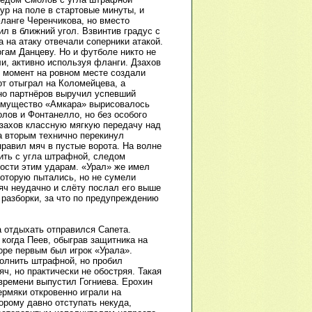
р на поле в стартовые минуты, и
ланге Черенчикова, но вместо
ил в ближний угол. Взвинтив градус с
 на атаку отвечали соперники атакой.
гам Данцеву. Но и футболе никто не
и, активно используя фланги. Дзахов
о момент на ровном месте создали
от отыграл на Коломейцева, а
 но партнёров выручил успевший
еимущество «Амкара» вырисовалось
лов и Фонтанелло, но без особого
Дзахов классную мягкую передачу над
а вторым технично перекинул
правил мяч в пустые ворота. На волне
ить с угла штрафной, следом
ности этим ударам. «Урал» же имел
которую пытались, но не сумели
яч неудачно и слёту послал его выше
 разборки, за что по предупреждению
а отдыхать отправился Сапета.
 когда Пеев, обыграв защитника на
оре первым был игрок «Урала».
полнить штрафной, но пробил
ч, но практически не обостряя. Такая
 времени выпустил Гогниева. Ерохин
рмяки откровенно играли на
орому давно отступать некуда,