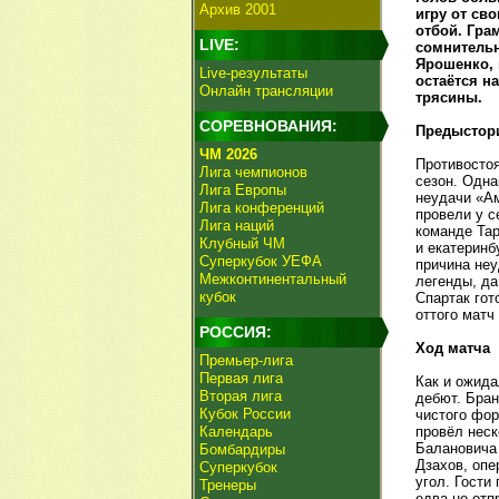
Архив 2001
игру от сво
отбой. Гра
LIVE:
сомнительн
Ярошенко, 
Live-результаты
остаётся н
Онлайн трансляции
трясины.
СОРЕВНОВАНИЯ:
Предыстор
ЧМ 2026
Противостоя
Лига чемпионов
сезон. Одна
Лига Европы
неудачи «Ам
Лига конференций
провели у с
Лига наций
команде Та
Клубный ЧМ
и екатеринб
Суперкубок УЕФА
причина неу
Межконтинентальный
легенды, да
кубок
Спартак гот
оттого матч
РОССИЯ:
Ход матча
Премьер-лига
Первая лига
Как и ожида
Вторая лига
дебют. Бран
Кубок России
чистого фо
Календарь
провёл неск
Балановича 
Бомбардиры
Дзахов, опе
Суперкубок
угол. Гости
Тренеры
едва не отп