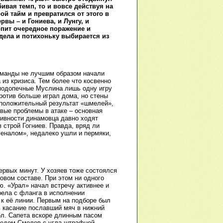
бивая темп, то и вовсе действуя на
ой тайм и превратился от этого в
вы – и Гониева, и Лунгу, и
рпит очередное поражение и
дела и потихоньку выбирается из
оманды не лучшим образом начали
 из кризиса. Тем более что косвенно
 подопечные Муслина лишь одну игру
против больше играл дома, но стены
 положительный результат «шмелей»,
овые проблемы в атаке – основная
тивности динамовца давно ходят
в строй Гогниев. Правда, вряд ли
рсеналом», недалеко ушли и пермяки,
ервых минут. У хозяев тоже состоялся
овом составе. При этом ни одного
 «Урал» начал встречу активнее и
рела с фланга в исполнении
 к её линии. Первым на подборе был
 касание пославший мяч в нижний
ол. Сапета вскоре длинным пасом
Следом Смолов с угла штрафной