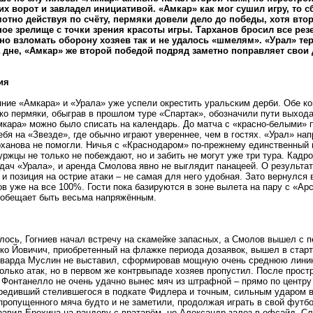
их ворот и завладел инициативой. «Амкар» как мог сушил игру, то с
мотно действуя по счёту, пермяки довели дело до победы, хотя втор
ое зрелище с точки зрения красоты игры. Тарханов бросил все резер
но взломать оборону хозяев так и не удалось «шмелям». «Урал» те
а дне, «Амкар» же второй победой подряд заметно поправляет свои 
ия
ние «Амкара» и «Урала» уже успели окрестить уральским дерби. Обе к
ко пермяки, обыграв в прошлом туре «Спартак», обозначили пути выхода
кара» можно было списать на календарь. До матча с «красно-белыми»
ебя на «Звезде», где обычно играют увереннее, чем в гостях. «Урал» на
рханова не помогли. Ничья с «Краснодаром» по-прежнему единственный
уржцы не только не побеждают, но и забить не могут уже три тура. Кадр
дач «Урала», и аренда Смолова явно не выглядит панацеей. О результа
 и позиция на острие атаки – не самая для него удобная. Зато вернулся 
ов уже на все 100%. Гости пока базируются в зоне вылета на пару с «А
 обещает быть весьма напряжённым.
лось, Гогниев начал встречу на скамейке запасных, а Смолов вышел с п
ко Йовичич, приобретенный на флажке периода дозаявок, вышел в старт
рварда Муслин не выставил, сформировав мощную очень среднюю линию.
олько атак, но в первом же контрвыпаде хозяев пропустил. После прост
Фонтанелло не очень удачно вынес мяч из штрафной – прямо по центру
редивший стелившегося в подкате Фидлера и точным, сильным ударом в
 пропущенного мяча будто и не заметили, продолжая играть в свой футб
равил Ерохина на рандеву с вратарём, но Александр залез в офсайд. 