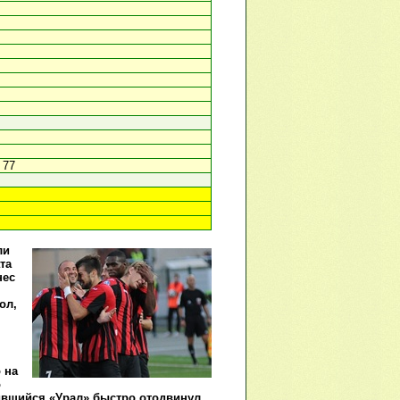
, 77
ли
та
нес
ол,
 на
о
оившийся «Урал» быстро отодвинул