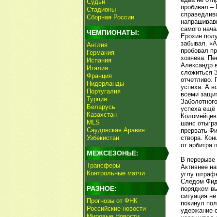
Судьи
пробивал – 
Стадионы
справедливо
Сборная России
напрашивавш
самого нача
ЧЕМПИОНАТЫ:
Ерохин полу
забывал. «А
Англия
пробовал пр
Германия
хозяева. Пе
Испания
Александр в
Италия
сложиться З
Франция
отчетливо. 
Нидерланды
успеха. А в
Португалия
всеми защит
Турция
Заболотного
Беларусь
успеха ещё 
Казахстан
Коломейцев 
MLS
шанс отыгра
Саудовская Аравия
прервать Фи
Узбекистан
створа. Кон
от арбитра 
МЕЖСЕЗОНЬЕ:
В перерыве 
Трансферы
Активнее на
Контрольные матчи
углу штрафн
Следом Фидл
РАЗНОЕ:
порядком вы
ситуация не
Прогнозы от ФНК
покинул пол
Российские новости
удержание с
Мировые Новости