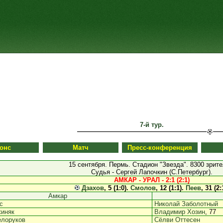
7-й тур.
онс
Матч
Пресс-конференция
15 сентября. Пермь. Стадион "Звезда". 8300 зрите
Судья - Сергей Лапочкин (С.Петербург).
АМКАР - УРАЛ - 2:1 (2:1)
Дзахов
, 5 (1:0).
Смолов
, 12 (1:1).
Пеев
, 31 (2:
Амкар
с
Николай Заболотный
жиняк
Владимир Хозин
, 77
елоруков
Сёлви Оттесен