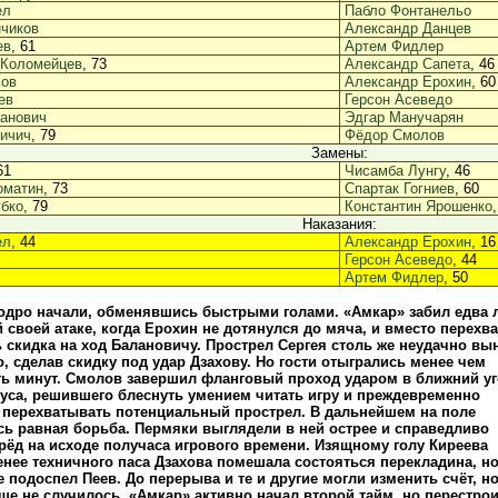
ел
Пабло Фонтанельо
чиков
Александр Данцев
ев
, 61
Артем Фидлер
 Коломейцев
, 73
Александр Сапета
, 46
хов
Александр Ерохин
, 60
ев
Герсон Асеведо
анович
Эдгар Манучарян
ичич
, 79
Фёдор Смолов
Замены:
61
Чисамба Лунгу
, 46
оматин
, 73
Спартак Гогниев
, 60
бко
, 79
Константин Ярошенко
Наказания:
ел
, 44
Александр Ерохин
, 16
Герсон Асеведо
, 44
Артем Фидлер
, 50
дро начали, обменявшись быстрыми голами. «Амкар» забил едва 
й своей атаке, когда Ерохин не дотянулся до мяча, и вместо перехва
 скидка на ход Балановичу. Прострел Сергея столь же неудачно вы
, сделав скидку под удар Дзахову. Но гости отыгрались менее чем
ть минут. Смолов завершил фланговый проход ударом в ближний уг
руса, решившего блеснуть умением читать игру и преждевременно
перехватывать потенциальный прострел. В дальнейшем на поле
ь равная борьба. Пермяки выглядели в ней острее и справедливо
ёд на исходе получаса игрового времени. Изящному голу Киреева
енее техничного паса Дзахова помешала состояться перекладина, но
 подоспел Пеев. До перерыва и те и другие могли изменить счёт, н
ше не случилось. «Амкар» активно начал второй тайм, но перестр