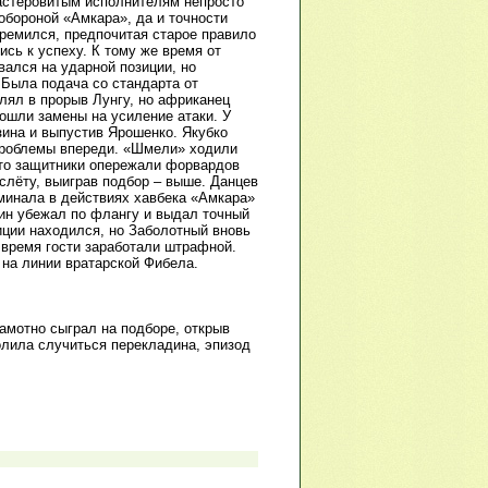
мастеровитым исполнителям непросто
обороной «Амкара», да и точности
тремился, предпочитая старое правило
ись к успеху. К тому же время от
вался на ударной позиции, но
 Была подача со стандарта от
лял в прорыв Лунгу, но африканец
пошли замены на усиление атаки. У
зина и выпустив Ярошенко. Якубко
 проблемы впереди. «Шмели» ходили
, то защитники опережали форвардов
слёту, выиграв подбор – выше. Данцев
минала в действиях хавбека «Амкара»
тин убежал по флангу и выдал точный
иции находился, но Заболотный вновь
 время гости заработали штрафной.
 на линии вратарской Фибела.
амотно сыграл на подборе, открыв
олила случиться перекладина, эпизод