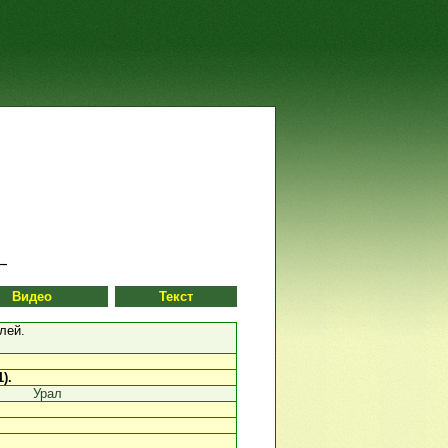
Видео
Текст
лей.
1).
Урал