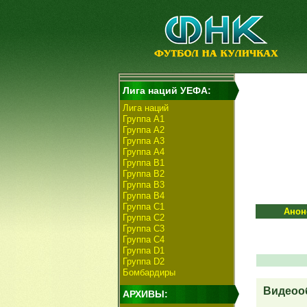
Лига наций УЕФА:
Лига наций
Группа А1
Группа А2
Группа А3
Группа А4
Группа B1
Группа B2
Группа B3
Группа B4
Группа C1
Анон
Группа C2
Группа C3
Группа C4
Группа D1
Группа D2
Бомбардиры
Видеооб
АРХИВЫ: