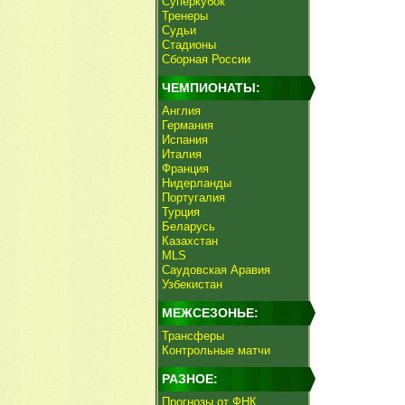
Суперкубок
Тренеры
Судьи
Стадионы
Сборная России
ЧЕМПИОНАТЫ:
Англия
Германия
Испания
Италия
Франция
Нидерланды
Португалия
Турция
Беларусь
Казахстан
MLS
Саудовская Аравия
Узбекистан
МЕЖСЕЗОНЬЕ:
Трансферы
Контрольные матчи
РАЗНОЕ:
Прогнозы от ФНК