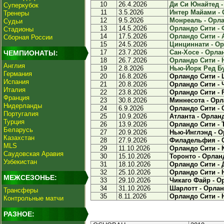
10
26.4.2026
Ди Си Юнайтед -
Суперкубок
11
3.5.2026
Интер Майами - 
Тренеры
12
9.5.2026
Монреаль - Орла
Судьи
13
14.5.2026
Орландо Сити - 
Стадионы
14
17.5.2026
Орландо Сити - А
Сборная России
15
24.5.2026
Цинциннати - Ор
17
23.7.2026
Сан-Хосе - Орлан
ЧЕМПИОНАТЫ:
18
26.7.2026
Орландо Сити - 
Англия
19
2.8.2026
Нью-Йорк Ред Бу
Германия
20
16.8.2026
Орландо Сити -
Испания
21
20.8.2026
Орландо Сити - 
Италия
22
23.8.2026
Орландо Сити - 
Франция
23
30.8.2026
Миннесота - Орл
Нидерланды
24
6.9.2026
Орландо Сити - 
Португалия
25
10.9.2026
Атланта - Орлан
Турция
26
13.9.2026
Орландо Сити - 
Беларусь
27
20.9.2026
Нью-Инглэнд - 
Казахстан
28
27.9.2026
Филадельфия - 
MLS
29
11.10.2026
Орландо Сити -
Саудовская Аравия
30
15.10.2026
Торонто - Орлан
Узбекистан
31
18.10.2026
Орландо Сити - 
32
25.10.2026
Орландо Сити - 
МЕЖСЕЗОНЬЕ:
33
29.10.2026
Чикаго Файр - О
34
31.10.2026
Шарлотт - Орла
Трансферы
35
8.11.2026
Орландо Сити -
Контрольные матчи
РАЗНОЕ: