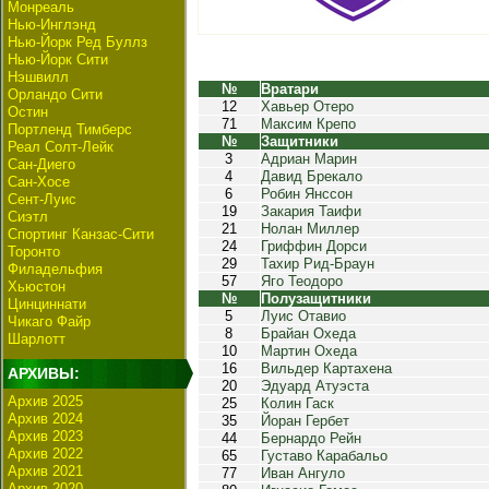
Монреаль
Нью-Инглэнд
Нью-Йорк Ред Буллз
Нью-Йорк Сити
Нэшвилл
№
Вратари
Орландо Сити
12
Хавьер Отеро
Остин
71
Максим Крепо
Портленд Тимберс
№
Защитники
Реал Солт-Лейк
3
Адриан Марин
Сан-Диего
4
Давид Брекало
Сан-Хосе
6
Робин Янссон
Сент-Луис
19
Закария Таифи
Сиэтл
21
Нолан Миллер
Спортинг Канзас-Сити
24
Гриффин Дорси
Торонто
29
Тахир Рид-Браун
Филадельфия
57
Яго Теодоро
Хьюстон
№
Полузащитники
Цинциннати
5
Луис Отавио
Чикаго Файр
8
Брайан Охеда
Шарлотт
10
Мартин Охеда
16
Вильдер Картахена
АРХИВЫ:
20
Эдуард Атуэста
Архив 2025
25
Колин Гаск
Архив 2024
35
Йоран Гербет
Архив 2023
44
Бернардо Рейн
Архив 2022
65
Густаво Карабальо
Архив 2021
77
Иван Ангуло
Архив 2020