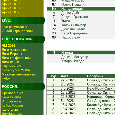
80
Игнасио Гомес
Архив 2019
87
Марко Пашалич
Архив 2018
№
Нападающие
Архив 2017
n
Дэрил Дайк
7
Антуан Гризманн
LIVE:
11
Тьяго
14
Тайриз Спайсер
Live-результаты
22
Джастин Эллис
Онлайн трансляции
23
Харв Сараджиан
90
Педро Леао
СОРЕВНОВАНИЯ:
ЧМ 2026
Лига чемпионов
П
Игроки
Лига Европы
Данкан Макгуайр
Лига конференций
Ютаро Цукада
Лига наций
Клубный ЧМ
Суперкубок УЕФА
Межконтинентальный
Тур
Дата
Соперник
кубок
1
22.2.2026
Орландо Сити - 
2
2.3.2026
Орландо Сити - 
РОССИЯ:
3
7.3.2026
Нью-Йорк Сити -
4
15.3.2026
Орландо Сити - 
Премьер-лига
5
22.3.2026
Нэшвилл - Орлан
Первая лига
6
5.4.2026
Лос-Анджелес - 
Вторая лига
7
13.4.2026
Коламбус Крю - 
Кубок России
8
19.4.2026
Орландо Сити - 
Календарь
9
23.4.2026
Орландо Сити - Ш
Бомбардиры