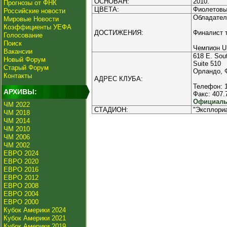
ОСНОВАН:
2010.
Прогнозы от ФНК
ЦВЕТА:
Фиолетовы
Российские новости
Обладател
Мировые Новости
Коэффициенты УЕФА
ДОСТИЖЕНИЯ:
Финалист т
Голосование
Поиск
Чемпион US
Вакансии
618 E. Sout
Новый Форум
Suite 510
Старый Форум
Орландо, 
Контакты
АДРЕС КЛУБА:
Телефон: 
АРХИВЫ:
Факс: 407.
Официальн
ЧМ 2022
СТАДИОН:
"Эксплориа
ЧМ 2018
ЧМ 2014
ЧМ 2010
ЧМ 2006
ЧМ 2002
ЕВРО 2024
ЕВРО 2020
ЕВРО 2016
ЕВРО 2012
ЕВРО 2008
ЕВРО 2004
ЕВРО 2000
Кубок Америки 2024
Кубок Америки 2021
Кубок Америки 2019