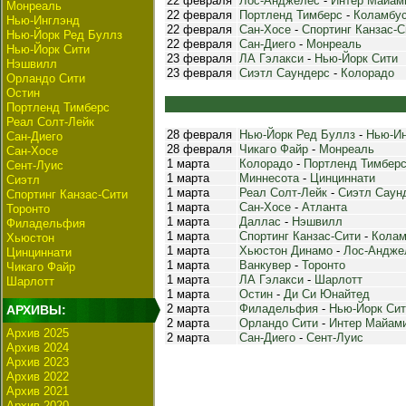
22 февраля
Лос-Анджелес
-
Интер Майам
Монреаль
22 февраля
Портленд Тимберс
-
Коламбу
Нью-Инглэнд
22 февраля
Сан-Хосе
-
Спортинг Канзас-С
Нью-Йорк Ред Буллз
22 февраля
Сан-Диего
-
Монреаль
Нью-Йорк Сити
23 февраля
ЛА Гэлакси
-
Нью-Йорк Сити
Нэшвилл
23 февраля
Сиэтл Саундерс
-
Колорадо
Орландо Сити
Остин
Портленд Тимберс
Реал Солт-Лейк
28 февраля
Нью-Йорк Ред Буллз
-
Нью-И
Сан-Диего
28 февраля
Чикаго Файр
-
Монреаль
Сан-Хосе
1 марта
Колорадо
-
Портленд Тимбер
Сент-Луис
1 марта
Миннесота
-
Цинциннати
Сиэтл
1 марта
Реал Солт-Лейк
-
Сиэтл Саун
Спортинг Канзас-Сити
1 марта
Сан-Хосе
-
Атланта
Торонто
1 марта
Даллас
-
Нэшвилл
Филадельфия
1 марта
Спортинг Канзас-Сити
-
Колам
Хьюстон
1 марта
Хьюстон Динамо
-
Лос-Андже
Цинциннати
1 марта
Ванкувер
-
Торонто
Чикаго Файр
1 марта
ЛА Гэлакси
-
Шарлотт
Шарлотт
1 марта
Остин
-
Ди Си Юнайтед
2 марта
Филадельфия
-
Нью-Йорк Сит
АРХИВЫ:
2 марта
Орландо Сити
-
Интер Майам
Архив 2025
2 марта
Сан-Диего
-
Сент-Луис
Архив 2024
Архив 2023
Архив 2022
Архив 2021
Архив 2020