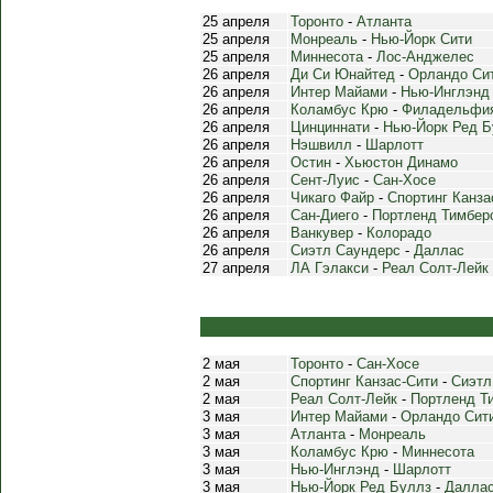
25 апреля
Торонто
-
Атланта
25 апреля
Монреаль
-
Нью-Йорк Сити
25 апреля
Миннесота
-
Лос-Анджелес
26 апреля
Ди Си Юнайтед
-
Орландо Си
26 апреля
Интер Майами
-
Нью-Инглэнд
26 апреля
Коламбус Крю
-
Филадельфи
26 апреля
Цинциннати
-
Нью-Йорк Ред Б
26 апреля
Нэшвилл
-
Шарлотт
26 апреля
Остин
-
Хьюстон Динамо
26 апреля
Сент-Луис
-
Сан-Хосе
26 апреля
Чикаго Файр
-
Спортинг Канза
26 апреля
Сан-Диего
-
Портленд Тимбер
26 апреля
Ванкувер
-
Колорадо
26 апреля
Сиэтл Саундерс
-
Даллас
27 апреля
ЛА Гэлакси
-
Реал Солт-Лейк
2 мая
Торонто
-
Сан-Хосе
2 мая
Спортинг Канзас-Сити
-
Сиэтл
2 мая
Реал Солт-Лейк
-
Портленд Т
3 мая
Интер Майами
-
Орландо Сит
3 мая
Атланта
-
Монреаль
3 мая
Коламбус Крю
-
Миннесота
3 мая
Нью-Инглэнд
-
Шарлотт
3 мая
Нью-Йорк Ред Буллз
-
Далла