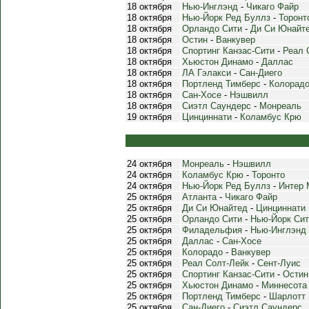
18 октября
Нью-Инглэнд
-
Чикаго Файр
18 октября
Нью-Йорк Ред Буллз
-
Торонт
18 октября
Орландо Сити
-
Ди Си Юнайт
18 октября
Остин
-
Ванкувер
18 октября
Спортинг Канзас-Сити
-
Реал 
18 октября
Хьюстон Динамо
-
Даллас
18 октября
ЛА Гэлакси
-
Сан-Диего
18 октября
Портленд Тимберс
-
Колорад
18 октября
Сан-Хосе
-
Нэшвилл
18 октября
Сиэтл Саундерс
-
Монреаль
19 октября
Цинциннати
-
Коламбус Крю
24 октября
Монреаль
-
Нэшвилл
24 октября
Коламбус Крю
-
Торонто
24 октября
Нью-Йорк Ред Буллз
-
Интер 
25 октября
Атланта
-
Чикаго Файр
25 октября
Ди Си Юнайтед
-
Цинциннати
25 октября
Орландо Сити
-
Нью-Йорк Сит
25 октября
Филадельфия
-
Нью-Инглэнд
25 октября
Даллас
-
Сан-Хосе
25 октября
Колорадо
-
Ванкувер
25 октября
Реал Солт-Лейк
-
Сент-Луис
25 октября
Спортинг Канзас-Сити
-
Остин
25 октября
Хьюстон Динамо
-
Миннесота
25 октября
Портленд Тимберс
-
Шарлотт
25 октября
Сан-Диего
-
Сиэтл Саундерс