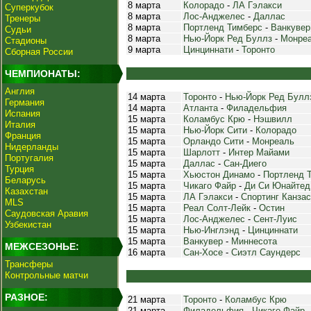
8 марта
Колорадо
-
ЛА Гэлакси
Суперкубок
8 марта
Лос-Анджелес
-
Даллас
Тренеры
8 марта
Портленд Тимберс
-
Ванкувер
Судьи
8 марта
Нью-Йорк Ред Буллз
-
Монре
Стадионы
9 марта
Цинциннати
-
Торонто
Сборная России
ЧЕМПИОНАТЫ:
Англия
14 марта
Торонто
-
Нью-Йорк Ред Булл
Германия
14 марта
Атланта
-
Филадельфия
Испания
15 марта
Коламбус Крю
-
Нэшвилл
Италия
15 марта
Нью-Йорк Сити
-
Колорадо
Франция
15 марта
Орландо Сити
-
Монреаль
Нидерланды
15 марта
Шарлотт
-
Интер Майами
Португалия
15 марта
Даллас
-
Сан-Диего
Турция
15 марта
Хьюстон Динамо
-
Портленд 
Беларусь
15 марта
Чикаго Файр
-
Ди Си Юнайтед
Казахстан
15 марта
ЛА Гэлакси
-
Спортинг Канзас
MLS
15 марта
Реал Солт-Лейк
-
Остин
Саудовская Аравия
15 марта
Лос-Анджелес
-
Сент-Луис
Узбекистан
15 марта
Нью-Инглэнд
-
Цинциннати
15 марта
Ванкувер
-
Миннесота
МЕЖСЕЗОНЬЕ:
16 марта
Сан-Хосе
-
Сиэтл Саундерс
Трансферы
Контрольные матчи
РАЗНОЕ:
21 марта
Торонто
-
Коламбус Крю
21 марта
Филадельфия
-
Чикаго Файр