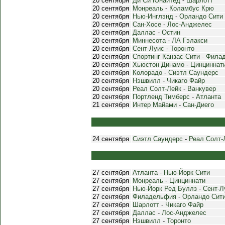
20 сентября
Ди Си Юнайтед
-
Шарлотт
20 сентября
Монреаль
-
Коламбус Крю
20 сентября
Нью-Инглэнд
-
Орландо Сити
20 сентября
Сан-Хосе
-
Лос-Анджелес
20 сентября
Даллас
-
Остин
20 сентября
Миннесота
-
ЛА Гэлакси
20 сентября
Сент-Луис
-
Торонто
20 сентября
Спортинг Канзас-Сити
-
Фила
20 сентября
Хьюстон Динамо
-
Цинциннат
20 сентября
Колорадо
-
Сиэтл Саундерс
20 сентября
Нэшвилл
-
Чикаго Файр
20 сентября
Реал Солт-Лейк
-
Ванкувер
20 сентября
Портленд Тимберс
-
Атланта
21 сентября
Интер Майами
-
Сан-Диего
24 сентября
Сиэтл Саундерс
-
Реал Солт-
27 сентября
Атланта
-
Нью-Йорк Сити
27 сентября
Монреаль
-
Цинциннати
27 сентября
Нью-Йорк Ред Буллз
-
Сент-Л
27 сентября
Филадельфия
-
Орландо Сит
27 сентября
Шарлотт
-
Чикаго Файр
27 сентября
Даллас
-
Лос-Анджелес
27 сентября
Нэшвилл
-
Торонто