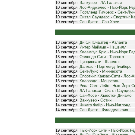
10 сентября
Ванкувер
-
ЛА Гэлакси
10 сентября
Лос-Анджелес
-
Нью-Йорк Ре
10 сентября
Портленд Тимберс
-
Сент-Луи
10 сентября
Сиэтл Саундерс
-
Спортинг К
10 сентября
Сан-Диего
-
Сан-Хосе
13 сентября
Ди Си Юнайтед
-
Атланта
13 сентября
Интер Майами
-
Нэшвилл
13 сентября
Коламбус Крю
-
Нью-Йорк Ре
13 сентября
Орландо Сити
-
Торонто
13 сентября
Цинциннати
-
Шарлотт
13 сентября
Даллас
-
Портленд Тимберс
13 сентября
Сент-Луис
-
Миннесота
13 сентября
Спортинг Канзас-Сити
-
Лос-А
13 сентября
Колорадо
-
Монреаль
13 сентября
Реал Солт-Лейк
-
Нью-Йорк С
13 сентября
ЛА Гэлакси
-
Сиэтл Саундерс
13 сентября
Сан-Хосе
-
Хьюстон Динамо
14 сентября
Ванкувер
-
Остин
14 сентября
Чикаго Файр
-
Нью-Инглэнд
14 сентября
Сан-Диего
-
Филадельфия
19 сентября
Нью-Йорк Сити
-
Нью-Йорк Ре