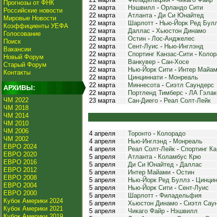
Прогнозы от ФНК
22 марта
Нэшвилл
-
Орландо Сити
Российские новости
22 марта
Атланта
-
Ди Си Юнайтед
Мировые Новости
22 марта
Шарлотт
-
Нью-Йорк Ред Бул
Коэффициенты УЕФА
22 марта
Даллас
-
Хьюстон Динамо
Голосование
22 марта
Остин
-
Лос-Анджелес
Поиск
22 марта
Сент-Луис
-
Нью-Инглэнд
Вакансии
22 марта
Спортинг Канзас-Сити
-
Колор
Новый Форум
22 марта
Ванкувер
-
Сан-Хосе
Старый Форум
22 марта
Нью-Йорк Сити
-
Интер Майа
Контакты
22 марта
Цинциннати
-
Монреаль
22 марта
Миннесота
-
Сиэтл Саундерс
АРХИВЫ:
22 марта
Портленд Тимберс
-
ЛА Гэлак
ЧМ 2022
23 марта
Сан-Диего
-
Реал Солт-Лейк
ЧМ 2018
ЧМ 2014
ЧМ 2010
ЧМ 2006
4 апреля
Торонто
-
Колорадо
ЧМ 2002
4 апреля
Нью-Инглэнд
-
Монреаль
ЕВРО 2024
4 апреля
Реал Солт-Лейк
-
Спортинг Ка
ЕВРО 2020
5 апреля
Атланта
-
Коламбус Крю
ЕВРО 2016
5 апреля
Ди Си Юнайтед
-
Даллас
ЕВРО 2012
5 апреля
Интер Майами
-
Остин
ЕВРО 2008
5 апреля
Нью-Йорк Ред Буллз
-
Цинцин
ЕВРО 2004
5 апреля
Нью-Йорк Сити
-
Сент-Луис
ЕВРО 2000
5 апреля
Шарлотт
-
Филадельфия
Кубок Америки 2024
5 апреля
Хьюстон Динамо
-
Сиэтл Сау
Кубок Америки 2021
5 апреля
Чикаго Файр
-
Нэшвилл
Кубок Америки 2019