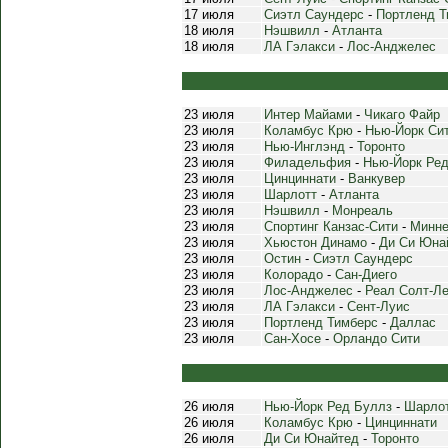
17 июля
Сиэтл Саундерс
-
Портленд Т
18 июля
Нэшвилл
-
Атланта
18 июля
ЛА Гэлакси
-
Лос-Анджелес
23 июля
Интер Майами
-
Чикаго Файр
23 июля
Коламбус Крю
-
Нью-Йорк Си
23 июля
Нью-Инглэнд
-
Торонто
23 июля
Филадельфия
-
Нью-Йорк Ре
23 июля
Цинциннати
-
Ванкувер
23 июля
Шарлотт
-
Атланта
23 июля
Нэшвилл
-
Монреаль
23 июля
Спортинг Канзас-Сити
-
Минне
23 июля
Хьюстон Динамо
-
Ди Си Юна
23 июля
Остин
-
Сиэтл Саундерс
23 июля
Колорадо
-
Сан-Диего
23 июля
Лос-Анджелес
-
Реал Солт-Л
23 июля
ЛА Гэлакси
-
Сент-Луис
23 июля
Портленд Тимберс
-
Даллас
23 июля
Сан-Хосе
-
Орландо Сити
26 июля
Нью-Йорк Ред Буллз
-
Шарло
26 июля
Коламбус Крю
-
Цинциннати
26 июля
Ди Си Юнайтед
-
Торонто