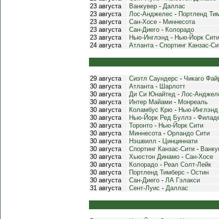
23 августа
Ванкувер
-
Даллас
23 августа
Лос-Анджелес
-
Портленд Ти
23 августа
Сан-Хосе
-
Миннесота
23 августа
Сан-Диего
-
Колорадо
23 августа
Нью-Инглэнд
-
Нью-Йорк Сит
24 августа
Атланта
-
Спортинг Канзас-Си
29 августа
Сиэтл Саундерс
-
Чикаго Фай
30 августа
Атланта
-
Шарлотт
30 августа
Ди Си Юнайтед
-
Лос-Анджел
30 августа
Интер Майами
-
Монреаль
30 августа
Коламбус Крю
-
Нью-Инглэнд
30 августа
Нью-Йорк Ред Буллз
-
Филад
30 августа
Торонто
-
Нью-Йорк Сити
30 августа
Миннесота
-
Орландо Сити
30 августа
Нэшвилл
-
Цинциннати
30 августа
Спортинг Канзас-Сити
-
Ванку
30 августа
Хьюстон Динамо
-
Сан-Хосе
30 августа
Колорадо
-
Реал Солт-Лейк
30 августа
Портленд Тимберс
-
Остин
30 августа
Сан-Диего
-
ЛА Гэлакси
31 августа
Сент-Луис
-
Даллас