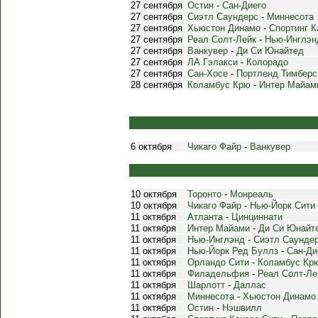
27 сентября
Остин
-
Сан-Диего
27 сентября
Сиэтл Саундерс
-
Миннесота
27 сентября
Хьюстон Динамо
-
Спортинг К
27 сентября
Реал Солт-Лейк
-
Нью-Инглэн
27 сентября
Ванкувер
-
Ди Си Юнайтед
27 сентября
ЛА Гэлакси
-
Колорадо
27 сентября
Сан-Хосе
-
Портленд Тимберс
28 сентября
Коламбус Крю
-
Интер Майам
6 октября
Чикаго Файр
-
Ванкувер
10 октября
Торонто
-
Монреаль
10 октября
Чикаго Файр
-
Нью-Йорк Сити
11 октября
Атланта
-
Цинциннати
11 октября
Интер Майами
-
Ди Си Юнайт
11 октября
Нью-Инглэнд
-
Сиэтл Саунде
11 октября
Нью-Йорк Ред Буллз
-
Сан-Ди
11 октября
Орландо Сити
-
Коламбус Кр
11 октября
Филадельфия
-
Реал Солт-Ле
11 октября
Шарлотт
-
Даллас
11 октября
Миннесота
-
Хьюстон Динамо
11 октября
Остин
-
Нэшвилл