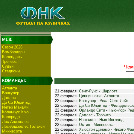
MLS:
Сезон 2026
Бомбардиры
Календарь
Тренеры
Судьи
Чем
Стадионы
КОМАНДЫ:
Атланта
21 февраля
Сент-Луис
-
Шарлотт
Ванкувер
22 февраля
Цинциннати
-
Атланта
Даллас
22 февраля
Ванкувер
-
Реал Солт-Лейк
Ди Си Юнайтед
22 февраля
Ди Си Юнайтед
-
Филадельф
Интер Майами
22 февраля
Орландо Сити
-
Нью-Йорк Ре
Коламбус Крю
22 февраля
Даллас
-
Торонто
Колорадо
22 февраля
Нэшвилл
-
Нью-Инглэнд
Лос-Анджелес
22 февраля
Остин
-
Миннесота
Лос-Анджелес Гэлакси
22 февраля
Хьюстон Динамо
-
Чикаго Фа
Миннесота