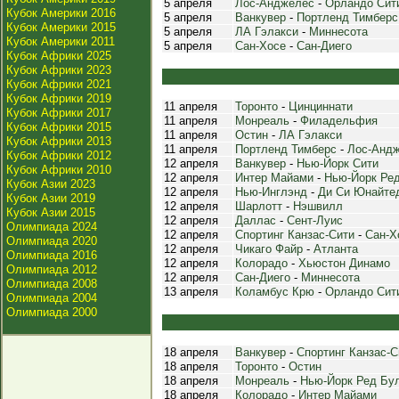
5 апреля
Лос-Анджелес
-
Орландо Сит
Кубок Америки 2016
5 апреля
Ванкувер
-
Портленд Тимберс
Кубок Америки 2015
5 апреля
ЛА Гэлакси
-
Миннесота
Кубок Америки 2011
5 апреля
Сан-Хосе
-
Сан-Диего
Кубок Африки 2025
Кубок Африки 2023
Кубок Африки 2021
Кубок Африки 2019
11 апреля
Торонто
-
Цинциннати
Кубок Африки 2017
11 апреля
Монреаль
-
Филадельфия
Кубок Африки 2015
11 апреля
Остин
-
ЛА Гэлакси
Кубок Африки 2013
11 апреля
Портленд Тимберс
-
Лос-Анд
Кубок Африки 2012
12 апреля
Ванкувер
-
Нью-Йорк Сити
Кубок Африки 2010
12 апреля
Интер Майами
-
Нью-Йорк Ре
Кубок Азии 2023
12 апреля
Нью-Инглэнд
-
Ди Си Юнайте
Кубок Азии 2019
12 апреля
Шарлотт
-
Нэшвилл
Кубок Азии 2015
12 апреля
Даллас
-
Сент-Луис
Олимпиада 2024
12 апреля
Спортинг Канзас-Сити
-
Сан-Х
Олимпиада 2020
12 апреля
Чикаго Файр
-
Атланта
Олимпиада 2016
12 апреля
Колорадо
-
Хьюстон Динамо
Олимпиада 2012
12 апреля
Сан-Диего
-
Миннесота
Олимпиада 2008
13 апреля
Коламбус Крю
-
Орландо Сит
Олимпиада 2004
Олимпиада 2000
18 апреля
Ванкувер
-
Спортинг Канзас-С
18 апреля
Торонто
-
Остин
18 апреля
Монреаль
-
Нью-Йорк Ред Бу
18 апреля
Колорадо
-
Интер Майами