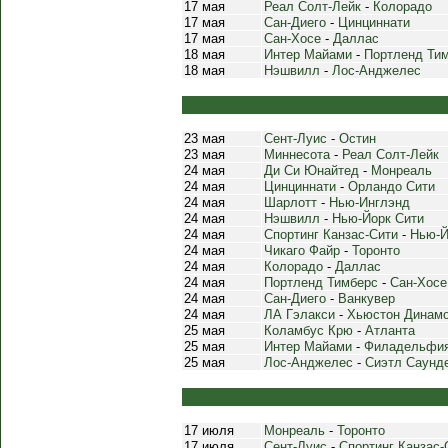
17 мая
Реал Солт-Лейк
-
Колорадо
17 мая
Сан-Диего
-
Цинциннати
17 мая
Сан-Хосе
-
Даллас
18 мая
Интер Майами
-
Портленд Ти
18 мая
Нэшвилл
-
Лос-Анджелес
23 мая
Сент-Луис
-
Остин
23 мая
Миннесота
-
Реал Солт-Лейк
24 мая
Ди Си Юнайтед
-
Монреаль
24 мая
Цинциннати
-
Орландо Сити
24 мая
Шарлотт
-
Нью-Инглэнд
24 мая
Нэшвилл
-
Нью-Йорк Сити
24 мая
Спортинг Канзас-Сити
-
Нью-Й
24 мая
Чикаго Файр
-
Торонто
24 мая
Колорадо
-
Даллас
24 мая
Портленд Тимберс
-
Сан-Хосе
24 мая
Сан-Диего
-
Ванкувер
24 мая
ЛА Гэлакси
-
Хьюстон Динам
25 мая
Коламбус Крю
-
Атланта
25 мая
Интер Майами
-
Филадельфи
25 мая
Лос-Анджелес
-
Сиэтл Саунд
17 июля
Монреаль
-
Торонто
17 июля
Сент-Луис
-
Спортинг Канзас-