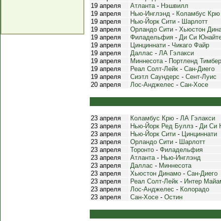
19 апреля
Атланта
-
Нэшвилл
19 апреля
Нью-Инглэнд
-
Коламбус Крю
19 апреля
Нью-Йорк Сити
-
Шарлотт
19 апреля
Орландо Сити
-
Хьюстон Дин
19 апреля
Филадельфия
-
Ди Си Юнайт
19 апреля
Цинциннати
-
Чикаго Файр
19 апреля
Даллас
-
ЛА Гэлакси
19 апреля
Миннесота
-
Портленд Тимбе
19 апреля
Реал Солт-Лейк
-
Сан-Диего
19 апреля
Сиэтл Саундерс
-
Сент-Луис
20 апреля
Лос-Анджелес
-
Сан-Хосе
23 апреля
Коламбус Крю
-
ЛА Гэлакси
23 апреля
Нью-Йорк Ред Буллз
-
Ди Си 
23 апреля
Нью-Йорк Сити
-
Цинциннати
23 апреля
Орландо Сити
-
Шарлотт
23 апреля
Торонто
-
Филадельфия
23 апреля
Атланта
-
Нью-Инглэнд
23 апреля
Даллас
-
Миннесота
23 апреля
Хьюстон Динамо
-
Сан-Диего
23 апреля
Реал Солт-Лейк
-
Интер Майа
23 апреля
Лос-Анджелес
-
Колорадо
23 апреля
Сан-Хосе
-
Остин