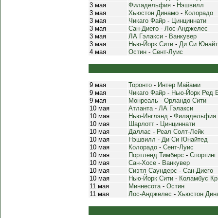
3 мая
Филадельфия
-
Нэшвилл
3 мая
Хьюстон Динамо
-
Колорадо
3 мая
Чикаго Файр
-
Цинциннати
3 мая
Сан-Диего
-
Лос-Анджелес
3 мая
ЛА Гэлакси
-
Ванкувер
3 мая
Нью-Йорк Сити
-
Ди Си Юнай
4 мая
Остин
-
Сент-Луис
9 мая
Торонто
-
Интер Майами
9 мая
Чикаго Файр
-
Нью-Йорк Ред 
9 мая
Монреаль
-
Орландо Сити
10 мая
Атланта
-
ЛА Гэлакси
10 мая
Нью-Инглэнд
-
Филадельфия
10 мая
Шарлотт
-
Цинциннати
10 мая
Даллас
-
Реал Солт-Лейк
10 мая
Нэшвилл
-
Ди Си Юнайтед
10 мая
Колорадо
-
Сент-Луис
10 мая
Портленд Тимберс
-
Спортинг
10 мая
Сан-Хосе
-
Ванкувер
10 мая
Сиэтл Саундерс
-
Сан-Диего
10 мая
Нью-Йорк Сити
-
Коламбус К
11 мая
Миннесота
-
Остин
11 мая
Лос-Анджелес
-
Хьюстон Дин