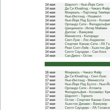
14 мая
Шарлотт
-
Нью-Йорк Сити
14 мая
Ди Си Юнайтед
-
Чикаго Файр
14 мая
Монреаль
-
Портленд Тимбер
14 мая
Нью-Инглэнд
-
Нэшвилл
14 мая
Нью-Йорк Ред Буллз
-
Колам
14 мая
Орландо Сити
-
Филадельфи
14 мая
Цинциннати
-
Интер Майами
14 мая
Даллас
-
Ванкувер
14 мая
Миннесота
-
Колорадо
14 мая
Сент-Луис
-
Лос-Анджелес
14 мая
Спортинг Канзас-Сити
-
ЛА Гэ
14 мая
Реал Солт-Лейк
-
Хьюстон Ди
14 мая
Сиэтл Саундерс
-
Сан-Хосе
14 мая
Сан-Диего
-
Остин
16 мая
Монреаль
-
Чикаго Файр
17 мая
Ди Си Юнайтед
-
Сент-Луис
17 мая
Нью-Инглэнд
-
Миннесота
17 мая
Нью-Йорк Ред Буллз
-
Нью-Йо
17 мая
Орландо Сити
-
Атланта
17 мая
Филадельфия
-
Коламбус Кр
17 мая
Шарлотт
-
Торонто
17 мая
Остин
-
Спортинг Канзас-Сити
17 мая
Хьюстон Динамо
-
Ванкувер
17 мая
Сиэтл Саундерс
-
ЛА Гэлакси