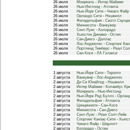
26 июля
Монреаль
-
Интер Майами
26 июля
Нью-Инглэнд
-
Атланта
26 июля
Нью-Йорк Сити
-
Чикаго Файр
26 июля
Орландо Сити
-
Нэшвилл
26 июля
Филадельфия
-
Сиэтл Саунд
26 июля
Миннесота
-
Ванкувер
26 июля
Сент-Луис
-
Колорадо
26 июля
Хьюстон Динамо
-
Остин
26 июля
Сан-Диего
-
Даллас
26 июля
Лос-Анджелес
-
Спортинг Кан
26 июля
Портленд Тимберс
-
Реал Сол
26 июля
Сан-Хосе
-
ЛА Гэлакси
1 августа
Нью-Йорк Сити
-
Торонто
2 августа
Ванкувер
-
Лос-Анджелес
2 августа
Ди Си Юнайтед
-
Нэшвилл
2 августа
Интер Майами
-
Коламбус Кр
2 августа
Монреаль
-
Нью-Инглэнд
2 августа
Нью-Йорк Ред Буллз
-
Орланд
2 августа
Филадельфия
-
Атланта
2 августа
Цинциннати
-
Сан-Хосе
2 августа
Миннесота
-
Сан-Диего
2 августа
Сент-Луис
-
Реал Солт-Лейк
2 августа
Спортинг Канзас-Сити
-
Хьюст
2 августа
Чикаго Файр
-
Шарлотт
2 августа
Колорадо
-
Остин