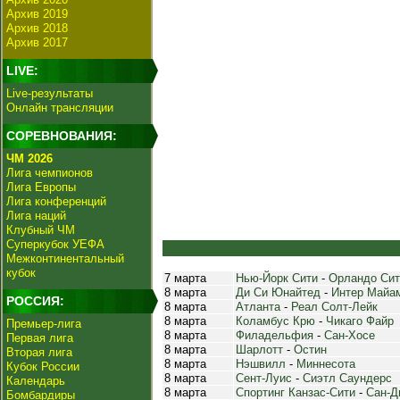
Архив 2019
Архив 2018
Архив 2017
LIVE:
Live-результаты
Онлайн трансляции
СОРЕВНОВАНИЯ:
ЧМ 2026
Лига чемпионов
Лига Европы
Лига конференций
Лига наций
Клубный ЧМ
Суперкубок УЕФА
Межконтинентальный
кубок
7 марта
Нью-Йорк Сити
-
Орландо Сит
8 марта
Ди Си Юнайтед
-
Интер Майа
РОССИЯ:
8 марта
Атланта
-
Реал Солт-Лейк
8 марта
Коламбус Крю
-
Чикаго Файр
Премьер-лига
8 марта
Филадельфия
-
Сан-Хосе
Первая лига
8 марта
Шарлотт
-
Остин
Вторая лига
8 марта
Нэшвилл
-
Миннесота
Кубок России
8 марта
Сент-Луис
-
Сиэтл Саундерс
Календарь
8 марта
Спортинг Канзас-Сити
-
Сан-Д
Бомбардиры