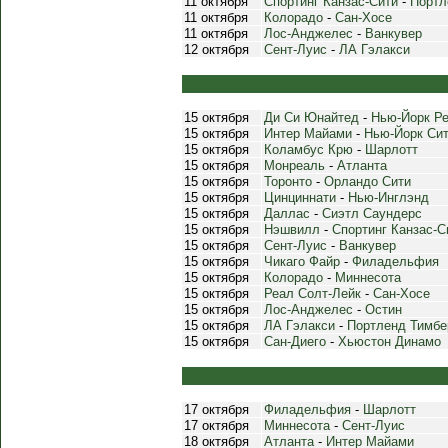
11 октября
Спортинг Канзас-Сити
-
Портл
11 октября
Колорадо
-
Сан-Хосе
11 октября
Лос-Анджелес
-
Ванкувер
12 октября
Сент-Луис
-
ЛА Гэлакси
15 октября
Ди Си Юнайтед
-
Нью-Йорк Р
15 октября
Интер Майами
-
Нью-Йорк Си
15 октября
Коламбус Крю
-
Шарлотт
15 октября
Монреаль
-
Атланта
15 октября
Торонто
-
Орландо Сити
15 октября
Цинциннати
-
Нью-Инглэнд
15 октября
Даллас
-
Сиэтл Саундерс
15 октября
Нэшвилл
-
Спортинг Канзас-С
15 октября
Сент-Луис
-
Ванкувер
15 октября
Чикаго Файр
-
Филадельфия
15 октября
Колорадо
-
Миннесота
15 октября
Реал Солт-Лейк
-
Сан-Хосе
15 октября
Лос-Анджелес
-
Остин
15 октября
ЛА Гэлакси
-
Портленд Тимбе
15 октября
Сан-Диего
-
Хьюстон Динамо
17 октября
Филадельфия
-
Шарлотт
17 октября
Миннесота
-
Сент-Луис
18 октября
Атланта
-
Интер Майами