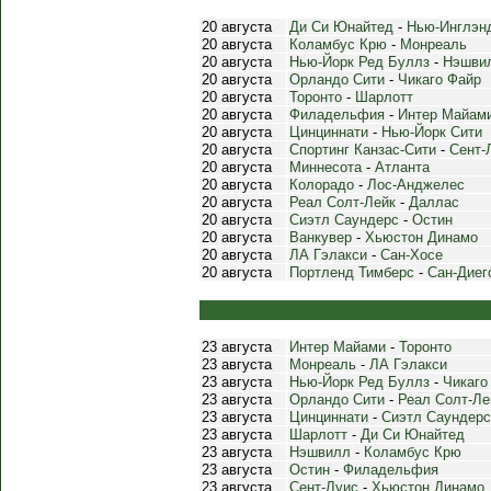
20 августа
Ди Си Юнайтед
-
Нью-Инглэн
20 августа
Коламбус Крю
-
Монреаль
20 августа
Нью-Йорк Ред Буллз
-
Нэшви
20 августа
Орландо Сити
-
Чикаго Файр
20 августа
Торонто
-
Шарлотт
20 августа
Филадельфия
-
Интер Майам
20 августа
Цинциннати
-
Нью-Йорк Сити
20 августа
Спортинг Канзас-Сити
-
Сент-
20 августа
Миннесота
-
Атланта
20 августа
Колорадо
-
Лос-Анджелес
20 августа
Реал Солт-Лейк
-
Даллас
20 августа
Сиэтл Саундерс
-
Остин
20 августа
Ванкувер
-
Хьюстон Динамо
20 августа
ЛА Гэлакси
-
Сан-Хосе
20 августа
Портленд Тимберс
-
Сан-Диег
23 августа
Интер Майами
-
Торонто
23 августа
Монреаль
-
ЛА Гэлакси
23 августа
Нью-Йорк Ред Буллз
-
Чикаго
23 августа
Орландо Сити
-
Реал Солт-Ле
23 августа
Цинциннати
-
Сиэтл Саундерс
23 августа
Шарлотт
-
Ди Си Юнайтед
23 августа
Нэшвилл
-
Коламбус Крю
23 августа
Остин
-
Филадельфия
23 августа
Сент-Луис
-
Хьюстон Динамо