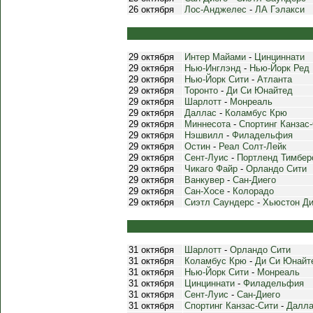
26 октября
Лос-Анджелес
-
ЛА Гэлакси
29 октября
Интер Майами
-
Цинциннати
29 октября
Нью-Инглэнд
-
Нью-Йорк Ред
29 октября
Нью-Йорк Сити
-
Атланта
29 октября
Торонто
-
Ди Си Юнайтед
29 октября
Шарлотт
-
Монреаль
29 октября
Даллас
-
Коламбус Крю
29 октября
Миннесота
-
Спортинг Канзас
29 октября
Нэшвилл
-
Филадельфия
29 октября
Остин
-
Реал Солт-Лейк
29 октября
Сент-Луис
-
Портленд Тимбер
29 октября
Чикаго Файр
-
Орландо Сити
29 октября
Ванкувер
-
Сан-Диего
29 октября
Сан-Хосе
-
Колорадо
29 октября
Сиэтл Саундерс
-
Хьюстон Д
31 октября
Шарлотт
-
Орландо Сити
31 октября
Коламбус Крю
-
Ди Си Юнайт
31 октября
Нью-Йорк Сити
-
Монреаль
31 октября
Цинциннати
-
Филадельфия
31 октября
Сент-Луис
-
Сан-Диего
31 октября
Спортинг Канзас-Сити
-
Далл