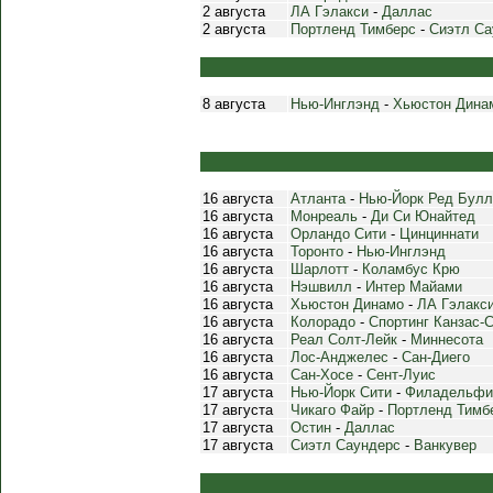
2 августа
ЛА Гэлакси
-
Даллас
2 августа
Портленд Тимберс
-
Сиэтл Са
8 августа
Нью-Инглэнд
-
Хьюстон Дина
16 августа
Атланта
-
Нью-Йорк Ред Булл
16 августа
Монреаль
-
Ди Си Юнайтед
16 августа
Орландо Сити
-
Цинциннати
16 августа
Торонто
-
Нью-Инглэнд
16 августа
Шарлотт
-
Коламбус Крю
16 августа
Нэшвилл
-
Интер Майами
16 августа
Хьюстон Динамо
-
ЛА Гэлакс
16 августа
Колорадо
-
Спортинг Канзас-
16 августа
Реал Солт-Лейк
-
Миннесота
16 августа
Лос-Анджелес
-
Сан-Диего
16 августа
Сан-Хосе
-
Сент-Луис
17 августа
Нью-Йорк Сити
-
Филадельфи
17 августа
Чикаго Файр
-
Портленд Тимб
17 августа
Остин
-
Даллас
17 августа
Сиэтл Саундерс
-
Ванкувер