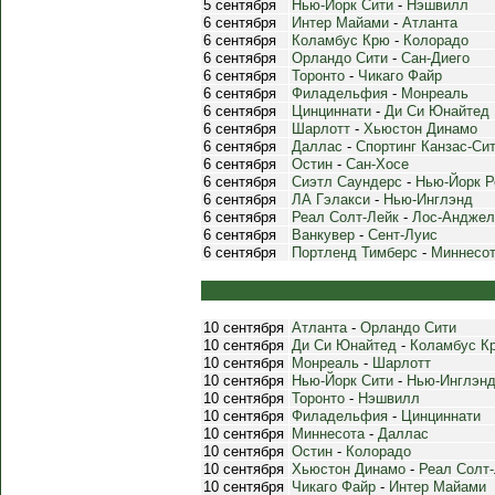
5 сентября
Нью-Йорк Сити
-
Нэшвилл
6 сентября
Интер Майами
-
Атланта
6 сентября
Коламбус Крю
-
Колорадо
6 сентября
Орландо Сити
-
Сан-Диего
6 сентября
Торонто
-
Чикаго Файр
6 сентября
Филадельфия
-
Монреаль
6 сентября
Цинциннати
-
Ди Си Юнайтед
6 сентября
Шарлотт
-
Хьюстон Динамо
6 сентября
Даллас
-
Спортинг Канзас-Си
6 сентября
Остин
-
Сан-Хосе
6 сентября
Сиэтл Саундерс
-
Нью-Йорк Р
6 сентября
ЛА Гэлакси
-
Нью-Инглэнд
6 сентября
Реал Солт-Лейк
-
Лос-Анджел
6 сентября
Ванкувер
-
Сент-Луис
6 сентября
Портленд Тимберс
-
Миннесо
10 сентября
Атланта
-
Орландо Сити
10 сентября
Ди Си Юнайтед
-
Коламбус К
10 сентября
Монреаль
-
Шарлотт
10 сентября
Нью-Йорк Сити
-
Нью-Инглэн
10 сентября
Торонто
-
Нэшвилл
10 сентября
Филадельфия
-
Цинциннати
10 сентября
Миннесота
-
Даллас
10 сентября
Остин
-
Колорадо
10 сентября
Хьюстон Динамо
-
Реал Солт
10 сентября
Чикаго Файр
-
Интер Майами