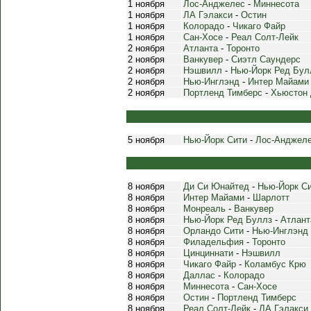
1 ноября
Лос-Анджелес
-
Миннесота
1 ноября
ЛА Гэлакси
-
Остин
1 ноября
Колорадо
-
Чикаго Файр
1 ноября
Сан-Хосе
-
Реал Солт-Лейк
2 ноября
Атланта
-
Торонто
2 ноября
Ванкувер
-
Сиэтл Саундерс
2 ноября
Нэшвилл
-
Нью-Йорк Ред Бул
2 ноября
Нью-Инглэнд
-
Интер Майами
2 ноября
Портленд Тимберс
-
Хьюстон
5 ноября
Нью-Йорк Сити
-
Лос-Анджел
8 ноября
Ди Си Юнайтед
-
Нью-Йорк С
8 ноября
Интер Майами
-
Шарлотт
8 ноября
Монреаль
-
Ванкувер
8 ноября
Нью-Йорк Ред Буллз
-
Атлант
8 ноября
Орландо Сити
-
Нью-Инглэнд
8 ноября
Филадельфия
-
Торонто
8 ноября
Цинциннати
-
Нэшвилл
8 ноября
Чикаго Файр
-
Коламбус Крю
8 ноября
Даллас
-
Колорадо
8 ноября
Миннесота
-
Сан-Хосе
8 ноября
Остин
-
Портленд Тимберс
8 ноября
Реал Солт-Лейк
-
ЛА Гэлакси