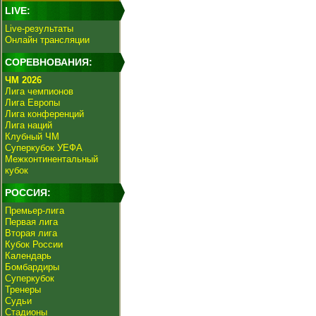
LIVE:
Live-результаты
Онлайн трансляции
СОРЕВНОВАНИЯ:
ЧМ 2026
Лига чемпионов
Лига Европы
Лига конференций
Лига наций
Клубный ЧМ
Суперкубок УЕФА
Межконтинентальный
кубок
РОССИЯ:
Премьер-лига
Первая лига
Вторая лига
Кубок России
Календарь
Бомбардиры
Суперкубок
Тренеры
Судьи
Стадионы