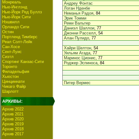
Монреаль
Андреу Фонтас
Нью-Инглэнд
Логан Нденбе
Нью-Йорк Ред Буллз
Неманья Радоя
, 84
Нью-Йорк Сити
Эрик Томми
Нэшвилл
Реми Вальтер
Орландо Сити
Даниэл Шаллои
, 77
Остин
Джонни Расселл
, 54
Портленд Тимберс
Алан Пулидо
, 77
Реал Солт-Лейк
Сан-Хосе
Хайри Шелтон
, 54
Сент-Луис
Уильям Агада
, 77
Сиэтл
Маринос Ционис
, 77
Спортинг Канзас-Сити
Роджер Эспиноса
, 84
Торонто
Филадельфия
Хьюстон
Цинциннати
Питер Вермес
Чикаго Файр
Шарлотт
АРХИВЫ:
Архив 2022
Архив 2021
Архив 2020
Архив 2019
Архив 2018
Архив 2017