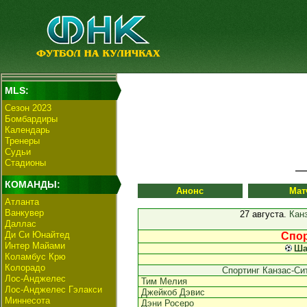
MLS:
Сезон 2023
Бомбардиры
Календарь
Тренеры
Судьи
Стадионы
КОМАНДЫ:
Анонс
Мат
Атланта
Ванкувер
27 августа.
Кан
Даллас
Ди Си Юнайтед
Спор
Интер Майами
Ша
Коламбус Крю
Колорадо
Спортинг Канзас-Си
Лос-Анджелес
Тим Мелия
Лос-Анджелес Гэлакси
Джейкоб Дэвис
Миннесота
Дэни Росеро