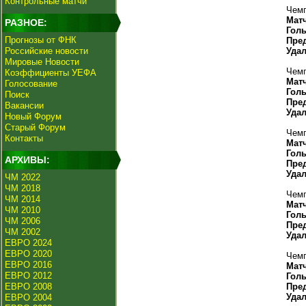
Контрольные матчи
Чемп
Мат
РАЗНОЕ:
Гол
Прогнозы от ФНК
Пре
Российские новости
Уда
Мировые Новости
Чемп
Коэффициенты УЕФА
Мат
Голосование
Гол
Поиск
Пре
Вакансии
Уда
Новый Форум
Старый Форум
Чемп
Контакты
Мат
Гол
АРХИВЫ:
Пре
Уда
ЧМ 2022
ЧМ 2018
Чемп
ЧМ 2014
Мат
ЧМ 2010
Гол
ЧМ 2006
Пре
ЧМ 2002
Уда
ЕВРО 2024
ЕВРО 2020
Чемп
ЕВРО 2016
Мат
ЕВРО 2012
Гол
ЕВРО 2008
Пре
Уда
ЕВРО 2004