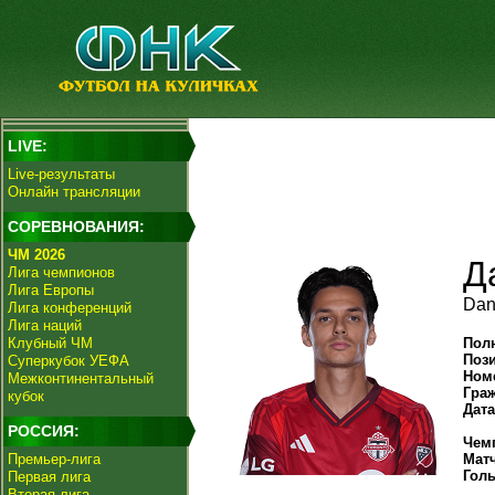
LIVE:
Live-результаты
Онлайн трансляции
СОРЕВНОВАНИЯ:
ЧМ 2026
Д
Лига чемпионов
Лига Европы
Dani
Лига конференций
Лига наций
Клубный ЧМ
Пол
Поз
Суперкубок УЕФА
Ном
Межконтинентальный
Гра
кубок
Дат
РОССИЯ:
Чем
Премьер-лига
Мат
Гол
Первая лига
Вторая лига