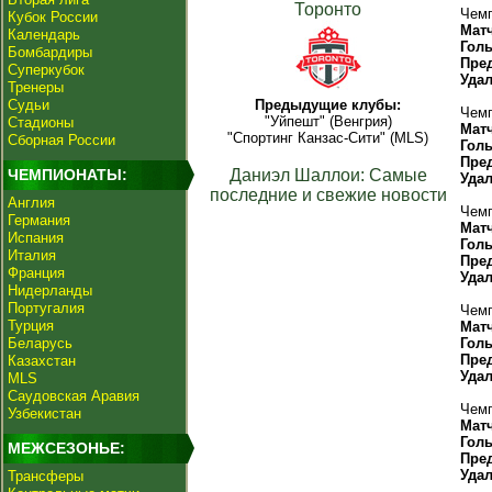
Торонто
Чемп
Кубок России
Мат
Календарь
Гол
Бомбардиры
Пре
Суперкубок
Уда
Тренеры
Судьи
Предыдущие клубы:
Чемп
"Уйпешт" (Венгрия)
Стадионы
Мат
"Спортинг Канзас-Сити" (MLS)
Сборная России
Гол
Пре
ЧЕМПИОНАТЫ:
Даниэл Шаллои: Самые
Уда
последние и свежие новости
Англия
Чемп
Германия
Мат
Испания
Гол
Италия
Пре
Франция
Уда
Нидерланды
Португалия
Чемп
Турция
Мат
Беларусь
Гол
Пре
Казахстан
Уда
MLS
Саудовская Аравия
Чемп
Узбекистан
Мат
Гол
МЕЖСЕЗОНЬЕ:
Пре
Уда
Трансферы