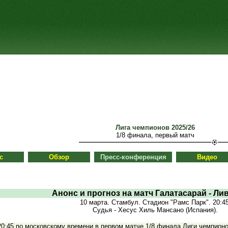
Лига чемпионов 2025/26
1/8 финала, первый матч
с
Обзор
Пресс-конференция
Видео
Анонс и прогноз на матч Галатасарай - Ли
10 марта. Стамбул. Стадион "Рамс Парк". 20:45
Судья - Хесус Хиль Мансано (Испания).
20:45 по московскому времени в первом матче 1/8 финала Лиги чемпион