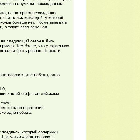
поединка получился неожиданным.
ита, но потерпел неожиданное
е считались командой, у которой
пионов больше нет. После выезда в
, а также взял верх над
 на следующий сезон в Лигу
пример. Тем более, что у «красных»
яться и брать реванш. В шести
алатасарая»: две победы, одно
:0;
ояниях плей-офф с английскими
 трёх;
только одно поражение;
ько одна победа.
 поединок, который соперники
:1, а матчи «Галатасарая» с