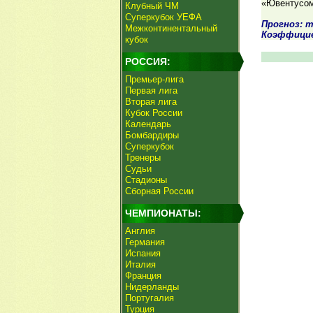
«Ювентусом
Клубный ЧМ
Суперкубок УЕФА
Прогноз: т
Межконтинентальный
Коэффици
кубок
РОССИЯ:
Премьер-лига
Первая лига
Вторая лига
Кубок России
Календарь
Бомбардиры
Суперкубок
Тренеры
Судьи
Стадионы
Сборная России
ЧЕМПИОНАТЫ:
Англия
Германия
Испания
Италия
Франция
Нидерланды
Португалия
Турция