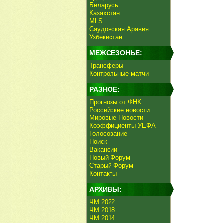
Беларусь
Казахстан
MLS
Саудовская Аравия
Узбекистан
МЕЖСЕЗОНЬЕ:
Трансферы
Контрольные матчи
РАЗНОЕ:
Прогнозы от ФНК
Российские новости
Мировые Новости
Коэффициенты УЕФА
Голосование
Поиск
Вакансии
Новый Форум
Старый Форум
Контакты
АРХИВЫ:
ЧМ 2022
ЧМ 2018
ЧМ 2014