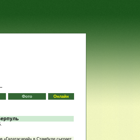
Фото
Онлайн
верпуль
.
ов «Галатасарай» в Стамбуле сыграет