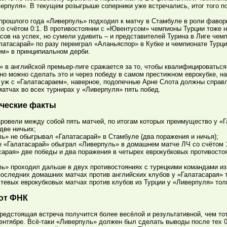
верпуля». В текущем розыгрыше соперники уже встречались, итог того 
прошлого года «Ливерпуль» подходил к матчу в Стамбуле в роли фавор
о счётом 0:1. В противостоянии с «Ювентусом» чемпионы Турции тоже н
ов на успех, но сумели удивить – и представителей Турина в Лиге чем
атасарай» по разу переиграл «Аланьяспор» в Кубке и чемпионате Турции
м» в принципиальном дерби.
 в английской премьер-лиге сражается за то, чтобы квалифицироваться
но можно сделать это и через победу в самом престижном еврокубке, на
 уж с «Галатасараем», наверное, подопечные Арне Слота должны справл
атчах во всех турнирах у «Ливерпуля» пять побед.
ческие факты
ровели между собой пять матчей, по итогам которых преимущество у «Г
две ничьих;
ь» не обыгрывал «Галатасарай» в Стамбуле (два поражения и ничья);
е «Галатасарай» обыграл «Ливерпуль» в домашнем матче ЛЧ со счётом 1
сарая» две победы и два поражения в четырех еврокубковых противост
ь» проходил дальше в двух противостояниях с турецкими командами из
последних домашних матчах против английских клубов у «Галатасарая» 
стевых еврокубковых матчах против клубов из Турции у «Ливерпуля» тол
от ФНК
редстоящая встреча получится более весёлой и результативной, чем тот
ентябре. Всё-таки «Ливерпуль» должен был сделать выводы после тех 0