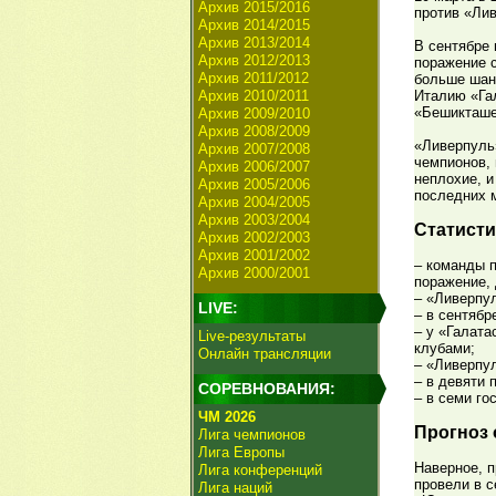
Архив 2015/2016
против «Ли
Архив 2014/2015
Архив 2013/2014
В сентябре 
Архив 2012/2013
поражение с
Архив 2011/2012
больше шанс
Архив 2010/2011
Италию «Гал
«Бешикташе
Архив 2009/2010
Архив 2008/2009
«Ливерпуль»
Архив 2007/2008
чемпионов, 
Архив 2006/2007
неплохие, и
Архив 2005/2006
последних м
Архив 2004/2005
Архив 2003/2004
Статисти
Архив 2002/2003
Архив 2001/2002
– команды п
Архив 2000/2001
поражение, 
– «Ливерпул
LIVE:
– в сентябр
– у «Галата
Live-результаты
клубами;
Онлайн трансляции
– «Ливерпул
– в девяти 
СОРЕВНОВАНИЯ:
– в семи го
ЧМ 2026
Прогноз 
Лига чемпионов
Лига Европы
Наверное, п
Лига конференций
провели в с
Лига наций