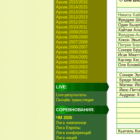
Оле Бло
Архив 2015/2016
Архив 2014/2015
Архив 2013/2014
Никита Хай
Архив 2012/2013
Фредрик Ш
Архив 2011/2012
Один Бьор
Архив 2010/2011
Хайтам Али
Архив 2009/2010
Фредрик-А
Архив 2008/2009
Хокон Эвье
Архив 2007/2008
Патрик Бер
Архив 2006/2007
Соннре Бру
Архив 2005/2006
Исак Мяатт
Архив 2004/2005
Каспер Хег,
Архив 2003/2004
Оле Бломбе
Архив 2002/2003
Архив 2001/2002
Соннре Эук
Архив 2000/2001
Бреде Мое
Матиас Йёр
LIVE:
Йенс-Петте
Live-результаты
Андреас Х
Онлайн трансляции
СОРЕВНОВАНИЯ:
ЧМ 2026
Лига чемпионов
Лига Европы
Кьетиль Кн
Лига конференций
Лига наций