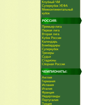
Клубный ЧМ
Суперкубок УЕФА
Межконтинентальный
кубок
РОССИЯ:
Премьер-лига
Первая лига
Вторая лига
Кубок России
Календарь
Бомбардиры
Суперкубок
Тренеры
Судьи
Стадионы
Сборная России
ЧЕМПИОНАТЫ:
Англия
Германия
Испания
Италия
Франция
Нидерланды
Португалия
Турция