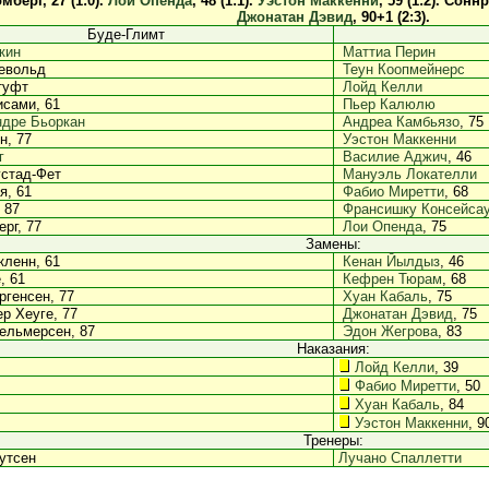
мберг, 27 (1:0).
Лои Опенда
, 48 (1:1).
Уэстон Маккенни
, 59 (1:2).
Соннре
Джонатан Дэвид
, 90+1 (2:3).
Буде-Глимт
кин
Маттиа Перин
евольд
Теун Коопмейнерс
туфт
Лойд Келли
сами, 61
Пьер Калюлю
ндре Бьоркан
Андреа Камбьязо
, 75
н, 77
Уэстон Маккенни
г
Василие Аджич
, 46
стад-Фет
Мануэль Локателли
я, 61
Фабио Миретти
, 68
 87
Франсишку Консейса
рг, 77
Лои Опенда
, 75
Замены:
ленн, 61
Кенан Йылдыз
, 46
, 61
Кефрен Тюрам
, 68
генсен, 77
Хуан Кабаль
, 75
р Хеуге, 77
Джонатан Дэвид
, 75
ельмерсен, 87
Эдон Жегрова
, 83
Наказания:
Лойд Келли
, 39
Фабио Миретти
, 50
Хуан Кабаль
, 84
Уэстон Маккенни
, 9
Тренеры:
утсен
Лучано Спаллетти