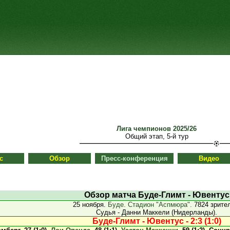
Лига чемпионов 2025/26
Общий этап, 5-й тур
с
Обзор
Пресс-конференция
Видео
Обзор матча Буде-Глимт - Ювентус
25 ноября.
Буде. Стадион "Аспмюра".
7824 зрите
Судья - Данни Маккели (Нидерланды).
Буде-Глимт - Ювентус - 2:3 (1:0)