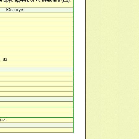
 Брустад-Фет, 87 - с пенальти (2:2).
Ювентус
у
, 83
0+4