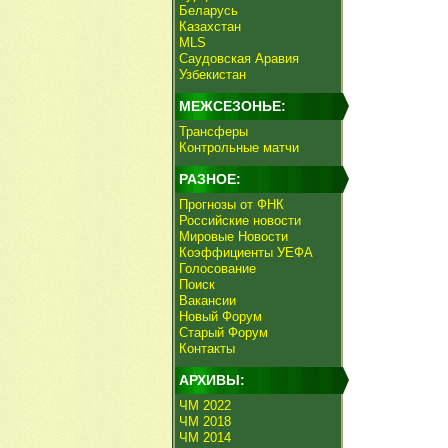
Беларусь
Казахстан
MLS
Саудовская Аравия
Узбекистан
МЕЖСЕЗОНЬЕ:
Трансферы
Контрольные матчи
РАЗНОЕ:
Прогнозы от ФНК
Российские новости
Мировые Новости
Коэффициенты УЕФА
Голосование
Поиск
Вакансии
Новый Форум
Старый Форум
Контакты
АРХИВЫ:
ЧМ 2022
ЧМ 2018
ЧМ 2014