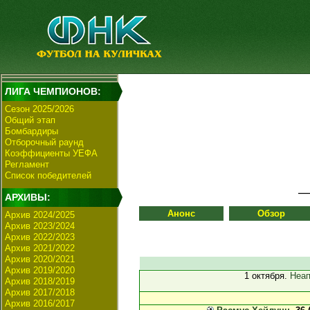
ЛИГА ЧЕМПИОНОВ:
Сезон 2025/2026
Общий этап
Бомбардиры
Отборочный раунд
Коэффициенты УЕФА
Регламент
Список победителей
АРХИВЫ:
Анонс
Обзор
Архив 2024/2025
Архив 2023/2024
Архив 2022/2023
Архив 2021/2022
Архив 2020/2021
Архив 2019/2020
1 октября.
Неап
Архив 2018/2019
Архив 2017/2018
Архив 2016/2017