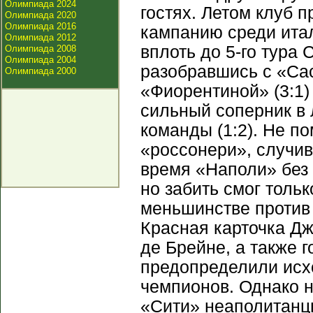
Олимпиада 2024
гостях. Летом клуб
Олимпиада 2020
Олимпиада 2016
кампанию среди итал
Олимпиада 2012
вплоть до 5-го тура 
Олимпиада 2008
Олимпиада 2004
разобравшись с «Сасс
Олимпиада 2000
«Фиорентиной» (3:1)
сильный соперник в
команды (1:2). Не п
«россонери», случив
время «Наполи» без 
но забить смог толь
меньшинстве против
Красная карточка Д
де Брейне, а также 
предопределили исхо
чемпионов. Однако н
«Сити» неаполитанцы