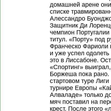
домашней арене они 
списке травмирован
Алессандро Буонджо
Защитник Ди Лоренц
чемпион Португалии 
титул. «Порту» под 
Франческо Фариоли н
и уже успел одолеть
это в Лиссабоне. Ос
«Спортинг» выиграл,
Боржеша пока рано.
стартовом туре Лиги
турнире Европы «Ка
Алваладе» только д
мяч поставил на пер
крест. После этого «