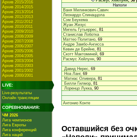
Расмус Хейлунн
, 36 
Архив 2015/2016
Наполи
Архив 2014/2015
Ваня Милинкович-Савич
Архив 2013/2014
Леонардо Спинаццола
Архив 2012/2013
Сэм Беукема
Архив 2011/2012
Жуан Жезус
Архив 2010/2011
Мигель Гутьеррес
, 81
Архив 2009/2010
Станислав Лоботка
Архив 2008/2009
Маттео Политано
, 69
Архив 2007/2008
Андре Замбо-Ангисса
Архив 2006/2007
Кевин де Брейне
, 81
Архив 2005/2006
Скотт Мактоминей
, 69
Архив 2004/2005
Расмус Хейлунн
, 90
Архив 2003/2004
Архив 2002/2003
Давид Нерес
, 69
Архив 2001/2002
Ноа Ланг
, 69
Архив 2000/2001
Матиас Оливера
, 81
Билли Гилмор
, 81
LIVE:
Лоренцо Лукка
, 90
Live-результаты
Онлайн трансляции
Антонио Конте
СОРЕВНОВАНИЯ:
ЧМ 2026
Лига чемпионов
Лига Европы
Оставшийся без очк
Лига конференций
Лига наций