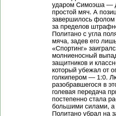
ударом Симоэша — д
простой мяч. А пози
завершилось фолом в
за пределов штрафно
Политано с угла пол
мяча, задев его лиш
«Спортинг» заигралс
молниеносный выпад
защитников и классн
который убежал от о
голкипером — 1:0. Л
разобравшегося в эт
голевая передача пр
постепенно стала р
большими силами, а
Политано убрал на з