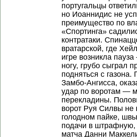
португальцы ответил
но Иоаннидис не ус
преимущество по вл
«Спортинга» садилис
контратаки. Спинацц
вратарской, где Хей
игре возникла пауза
ногу, грубо сыграл 
подняться с газона.
Замбо-Ангисса, ока
удар по воротам — 
перекладины. Полов
ворот Руя Силвы не 
голодном пайке, шв
подачи в штрафную, 
матча Данни Маккели