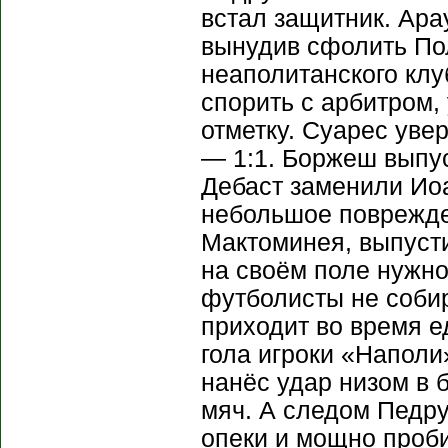
встал защитник. Ара
вынудив сфолить Пол
неаполитанского клу
спорить с арбитром
отметку. Суарес уве
— 1:1. Боржеш выпу
Дебаст заменили Ио
небольшое поврежде
Мактоминея, выпусти
на своём поле нужно
футболисты не соби
приходит во время е
гола игроки «Напол
нанёс удар низом в
мяч. А следом Педр
опеки и мощно проб