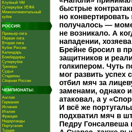
«Наполи» принимал
Клубный ЧМ
быстрые контратак
Суперкубок УЕФА
Межконтинентальный
но конвертировать
кубок
получалось — моме
РОССИЯ:
не возникало. А ко
Премьер-лига
Первая лига
нападении, хозяев
Вторая лига
Кубок России
Брейне бросил в п
Календарь
защитников и реали
Бомбардиры
Суперкубок
голкипером. Чуть п
Тренеры
Судьи
мог развить успех
Стадионы
Сборная России
отбил мяч за лице
заменами, однако 
ЧЕМПИОНАТЫ:
Англия
атаковал, а у «Спо
Германия
И всё же португаль
Испания
Италия
подхватил мяч в ш
Франция
Нидерланды
Педру Гонсалвеша 
Португалия
Турция