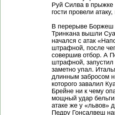
Руй Силва в прыжке 
гости провели атаку,
В перерыве Боржеш 
Тринкана вышли Суа
начался с атак «Нап
штрафной, после чег
совершив отбор. А П
штрафной, запустил 
заметно упал. Италь
длинным забросом н
которого завалил К
Брейне ни к чему оп
мощный удар бельгий
атаке же у «львов» 
Педру Гонсалвеш на