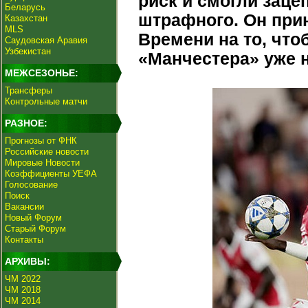
риск и смогли заце
Беларусь
штрафного. Он прин
Казахстан
MLS
Времени на то, что
Саудовская Аравия
Узбекистан
«Манчестера» уже н
МЕЖСЕЗОНЬЕ:
Трансферы
Контрольные матчи
РАЗНОЕ:
Прогнозы от ФНК
Российские новости
Мировые Новости
Коэффициенты УЕФА
Голосование
Поиск
Вакансии
Новый Форум
Старый Форум
Контакты
АРХИВЫ:
ЧМ 2022
ЧМ 2018
ЧМ 2014