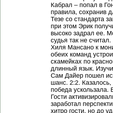
Кабрал – попал в Го
правила, сохранив д
Тезе со стандарта з
при этом Эрик получ
высоко задрал ее. М
судья так не считал
Хиля Мансано к мони
обеих команд устрои
скамейках по красно
длинный язык. Изучив
Сам Дайер пошел исп
шанс. 2:2. Казалось,
победа ускользала. 
Гости активизировал
заработал перспекти
хитро гости, но до 