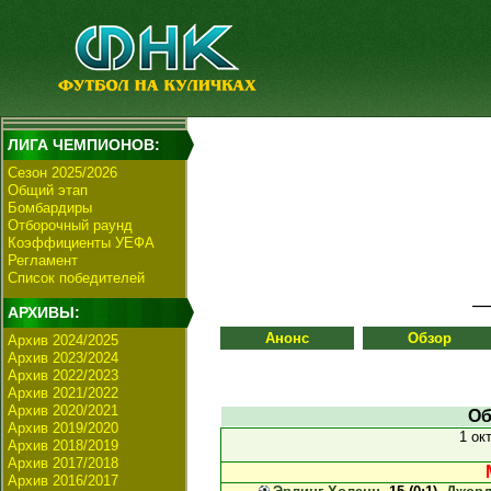
ЛИГА ЧЕМПИОНОВ:
Сезон 2025/2026
Общий этап
Бомбардиры
Отборочный раунд
Коэффициенты УЕФА
Регламент
Список победителей
АРХИВЫ:
Анонс
Обзор
Архив 2024/2025
Архив 2023/2024
Архив 2022/2023
Архив 2021/2022
Архив 2020/2021
Об
Архив 2019/2020
1 ок
Архив 2018/2019
Архив 2017/2018
Архив 2016/2017