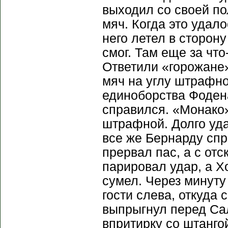
выходил со своей по
мяч. Когда это удал
него летел в сторону
смог. Там еще за чт
Ответили «горожане
мяч на углу штрафной
единоборства Фодена
справился. «Монако»
штрафной. Долго уда
все же Бернарду спр
прервал пас, а с от
парировал удар, а Х
сумел. Через минуту
гости слева, откуда 
выпрыгнул перед Сал
впритирку со штангой