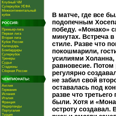
Клубный ЧМ
Суперкубок УЕФА
Межконтинентальный
В матче, где все б
кубок
подопечным Хосепа
РОССИЯ:
победу. «Монако» 
Премьер-лига
Первая лига
минутах. Встреча 
Вторая лига
Кубок России
стиле. Разве что п
Календарь
покошмарили, гости
Бомбардиры
Суперкубок
усилиями Холанна, 
Тренеры
Судьи
равновесие. Потом 
Стадионы
Сборная России
регулярно создавал
не забил свой втор
ЧЕМПИОНАТЫ:
Англия
оставалась под кон
Германия
разве что третьего
Испания
Италия
были. Хотя и «Мона
Франция
Нидерланды
остроту создавал. 
Португалия
Турция