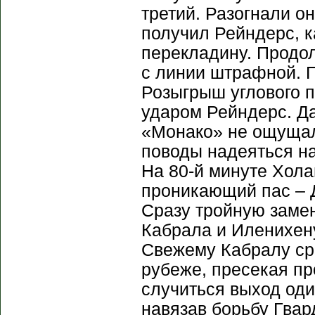
третий. Разогнали он
получил Рейндерс, к
перекладину. Продол
с линии штрафной. П
Розыгрыш углового 
ударом Рейндерс. Д
«Монако» не ощущало
поводы надеяться на
На 80-й минуте Хола
проникающий пас – Д
Сразу тройную замен
Кабрала и Иленихену
Свежему Кабралу ср
рубеже, пресекая пр
случиться выход оди
навязав борьбу Гвар