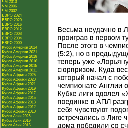
ЧМ 2010
ЧМ 2006
ЧМ 2002
ЕВРО 2024
ЕВРО 2020
ЕВРО 2016
Весьма неудачно в Л
ЕВРО 2012
ЕВРО 2008
проиграв в первом т
ЕВРО 2004
ЕВРО 2000
После этого в чемп
Кубок Америки 2024
Кубок Америки 2021
(5:2), но в предыду
Кубок Америки 2019
теперь уже «Лорьяну»
Кубок Америки 2016
Кубок Америки 2015
сюрпризом. Куда вес
Кубок Америки 2011
Кубок Африки 2025
который начал с поб
Кубок Африки 2023
Кубок Африки 2021
чемпионате Англии о
Кубок Африки 2019
Кубке лиги одолел «
Кубок Африки 2017
Кубок Африки 2015
поединке в АПЛ разг
Кубок Африки 2013
Кубок Африки 2012
себя чувствуют под
Кубок Африки 2010
Кубок Азии 2023
встречались в Лиге 
Кубок Азии 2019
дома победили со сче
Кубок Азии 2015