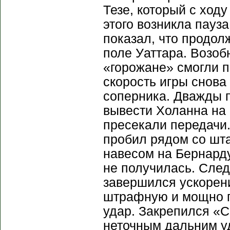
Тезе, который с ходу
этого возникла пауз
показал, что продолж
поле Уаттара. Возоб
«горожане» смогли п
скорость игры снова
соперника. Дважды 
вывести Холанна на 
пресекали передачи.
пробил рядом со шта
навесом на Бернарду
не получилась. Сл
завершился ускорени
штрафную и мощно п
удар. Закрепился «С
неточным дальним у