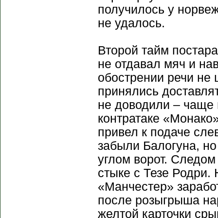
получилось у норвеж
не удалось.
Второй тайм постара
не отдавал мяч и на
обострении речи не 
принялись доставлят
не доводили – чаще 
контратаке «Монако»
привел к подаче слев
забыли Балогуна, но
углом ворот. Следом
стыке с Тезе Родри.
«Манчестер» заработ
после розыгрыша нар
желтой карточки сры