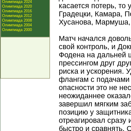
Олимпиада 2024
касается потерь, то
Олимпиада 2020
Олимпиада 2016
Градецки, Камара, П
Олимпиада 2012
Олимпиада 2008
Хусанова, Мармуша,
Олимпиада 2004
Олимпиада 2000
Матч начался доволь
свой контроль, и До
Фодена на дальней 
прессингом друг дру
риска и ускорения. 
флангам с подачами 
опасности это не не
неожиданнее оказалс
завершил мягким заб
позицию у защитника
отреагировал сразу 
быстро и сравнять.