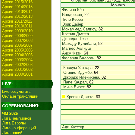
Эрлинг Холанн
, 15 (0:1).
Джорд
Архив 2015/2016
Монако
Архив 2014/2015
Филипп Кён
Архив 2013/2014
Вандерсон
, 22
Архив 2012/2013
Тило Керер
Архив 2011/2012
Эрик Дайер
Архив 2010/2011
Мохаммед Салису
, 82
Архив 2009/2010
Крепин Дьятта
Архив 2008/2009
Джордан Тезе
Архив 2007/2008
Мамаду Кулибали
, 82
Архив 2006/2007
Магнес Аклиуш
Архив 2005/2006
Ансу Фати
, 64
Архив 2004/2005
Фоларин Балоган
, 82
Архив 2003/2004
Архив 2002/2003
Кассум Уаттара
, 22
Архив 2001/2002
Станис Идумбо
, 64
Архив 2000/2001
Джордж Иленихена
, 82
Папе Кабрал
, 82
LIVE:
Мика Бирет
, 82
Live-результаты
Онлайн трансляции
Крепин Дьятта
, 63
СОРЕВНОВАНИЯ:
ЧМ 2026
Лига чемпионов
Лига Европы
Ади Хюттер
Лига конференций
Лига наций