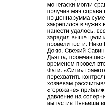
монегаски могли сра
получив мяч справа 
но Доннарумма сумел
закрепился в чужих 
нанести удалось, вс
зарядил выше цели 
провели гости. Нико
Докю. Свежий Савинь
Дьятта, промчавшись
временем провел вт
Фати. «Сити» грамот
перехватить контрол
хозяевам рассчитыва
«горожане» приближа
давление на соперни
выпустив Нуньеша вм