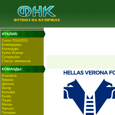
ИТАЛИЯ:
Сезон 2014/2015
Бомбардиры
Календарь
Кубок Италии
Суперкубок
Список чемпионов
КОМАНДЫ:
Аталанта
Верона
Дженоа
Интер
Кальяри
Кьево
Лацио
Милан
Наполи
Палермо