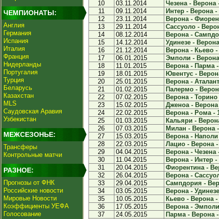
10
03.11.2014
Чезена - Верона -
11
09.11.2014
Интер - Верона - 
ЧЕМПИОНАТЫ:
12
23.11.2014
Верона - Фиорент
Англия
13
29.11.2014
Сассуоло - Верон
Германия
14
08.12.2014
Верона - Сампдор
Испания
15
14.12.2014
Удинезе - Верона 
Италия
16
21.12.2014
Верона - Кьево - 
Франция
17
06.01.2015
Эмполи - Верона 
Нидерланды
18
11.01.2015
Верона - Парма -
Португалия
19
18.01.2015
Ювентус - Верона
Турция
20
25.01.2015
Верона - Аталанта
Беларусь
21
01.02.2015
Палермо - Верона
Казахстан
22
07.02.2015
Верона - Торино 
MLS
23
15.02.2015
Дженоа - Верона 
Саудовская Аравия
24
22.02.2015
Верона - Рома - 
Узбекистан
25
01.03.2015
Кальяри - Верона
26
07.03.2015
Милан - Верона -
МЕЖСЕЗОНЬЕ:
27
15.03.2015
Верона - Наполи 
28
22.03.2015
Лацио - Верона -
Трансферы
29
04.04.2015
Верона - Чезена -
Контрольные матчи
30
11.04.2015
Верона - Интер - 
31
20.04.2015
Фиорентина - Вер
РАЗНОЕ:
32
26.04.2015
Верона - Сассуол
Прогнозы от ФНК
33
29.04.2015
Сампдория - Веро
Российские новости
34
03.05.2015
Верона - Удинезе 
Мировые Новости
35
10.05.2015
Кьево - Верона - 
Коэффициенты УЕФА
36
17.05.2015
Верона - Эмполи 
Голосование
37
24.05.2015
Парма - Верона -