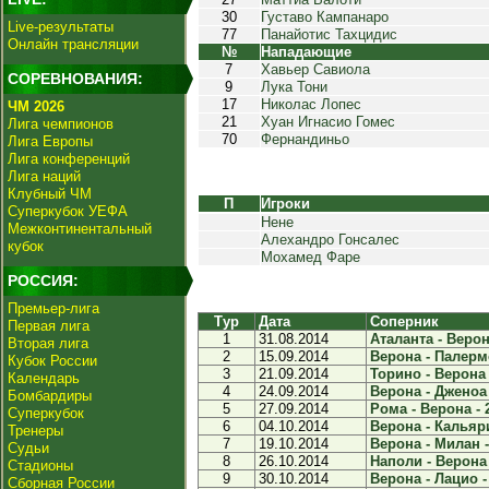
30
Густаво Кампанаро
Live-результаты
77
Панайотис Тахцидис
Онлайн трансляции
№
Нападающие
7
Хавьер Савиола
СОРЕВНОВАНИЯ:
9
Лука Тони
17
Николас Лопес
ЧМ 2026
21
Хуан Игнасио Гомес
Лига чемпионов
70
Фернандиньо
Лига Европы
Лига конференций
Лига наций
Клубный ЧМ
П
Игроки
Суперкубок УЕФА
Нене
Межконтинентальный
Алехандро Гонсалес
кубок
Мохамед Фаре
РОССИЯ:
Премьер-лига
Тур
Дата
Соперник
Первая лига
1
31.08.2014
Аталанта - Верона
Вторая лига
2
15.09.2014
Верона - Палермо
Кубок России
3
21.09.2014
Торино - Верона 
Календарь
4
24.09.2014
Верона - Дженоа 
Бомбардиры
5
27.09.2014
Рома - Верона - 
Суперкубок
6
04.10.2014
Верона - Кальяри
Тренеры
7
19.10.2014
Верона - Милан -
Судьи
8
26.10.2014
Наполи - Верона 
Стадионы
9
30.10.2014
Верона - Лацио -
Сборная России