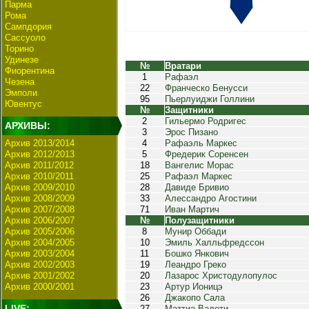
Парма
Рома
Сампдория
Сассуоло
Торино
Удинезе
№
Вратари
Фиорентина
1
Рафаэл
Чезена
22
Франческо Бенусси
Эмполи
95
Пьерлуиджи Голлини
Ювентус
№
Защитники
2
Гильермо Родригес
АРХИВЫ:
3
Эрос Пизано
Архив 2013/2014
4
Рафаэль Маркес
Архив 2012/2013
5
Фредерик Соренсен
Архив 2011/2012
18
Вангелис Морас
Архив 2010/2011
25
Рафаэл Маркес
Архив 2009/2010
28
Давиде Бривио
Архив 2008/2009
33
Алессандро Агостини
Архив 2007/2008
71
Иван Мартич
Архив 2006/2007
№
Полузащитники
Архив 2005/2006
8
Мунир Оббади
Архив 2004/2005
10
Эмиль Халльфредссон
Архив 2003/2004
11
Бошко Янкович
Архив 2002/2003
19
Леандро Греко
Архив 2001/2002
20
Лазарос Христодулопулос
Архив 2000/2001
23
Артур Ионицэ
26
Джакопо Сала
LIVE:
27
Маттиа Валоти