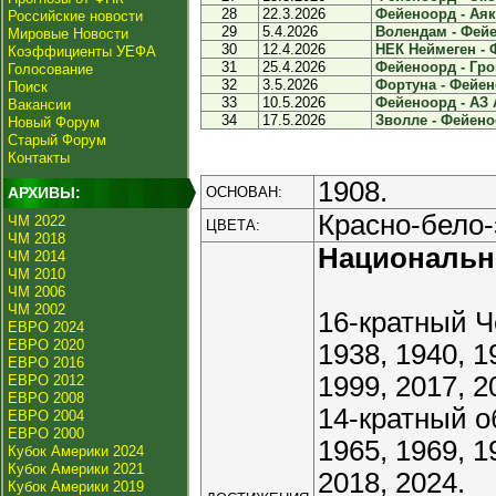
28
22.3.2026
Фейеноорд - Аякс
Российские новости
29
5.4.2026
Волендам - Фейе
Мировые Новости
30
12.4.2026
НЕК Неймеген - 
Коэффициенты УЕФА
31
25.4.2026
Фейеноорд - Грон
Голосование
32
3.5.2026
Фортуна - Фейено
Поиск
33
10.5.2026
Фейеноорд - АЗ 
Вакансии
34
17.5.2026
Зволле - Фейеноо
Новый Форум
Старый Форум
Контакты
1908.
АРХИВЫ:
ОСНОВАН:
Красно-бело-
ЧМ 2022
ЦВЕТА:
ЧМ 2018
Националь
ЧМ 2014
ЧМ 2010
ЧМ 2006
ЧМ 2002
16-кратный Ч
ЕВРО 2024
ЕВРО 2020
1938, 1940, 1
ЕВРО 2016
1999, 2017, 2
ЕВРО 2012
ЕВРО 2008
14-кратный о
ЕВРО 2004
ЕВРО 2000
1965, 1969, 1
Кубок Америки 2024
Кубок Америки 2021
2018, 2024.
Кубок Америки 2019