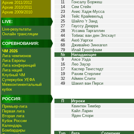
11
Гонсалу Боржеш
Архив 2011/2012
14
Сем Стейн
Архив 2010/2011
23
Анис Хадж-Мусса
Архив 2009/2010
24
Тейс Крайевельд
25
Шайло 'т Занд
LIVE:
27
Гауссу Диарра
Live-результаты
28
Уссама Таргаллин
Онлайн трансляции
44
Тобиас ван ден Элсхаут
46
Аюб Уаргхи
СОРЕВНОВАНИЯ:
68
Дживайно Зинхагел
79
Илай Гроотфаам
ЧМ 2026
№
Нападающие
Лига чемпионов
9
Аясе Уэда
Лига Европы
16
Лео Зауэр
Лига конференций
17
Каспер Тенгстедт
Лига наций
19
Рахим Стерлинг
Клубный ЧМ
32
Аймен Слити
Суперкубок УЕФА
49
Шакил ван Перси
Межконтинентальный
кубок
РОССИЯ:
П
Игроки
Квинтен Тимбер
Премьер-лига
Кайл Ларин
Первая лига
Яден Слори
Вторая лига
Кубок России
Календарь
Бомбардиры
Тур
Дата
Соперник