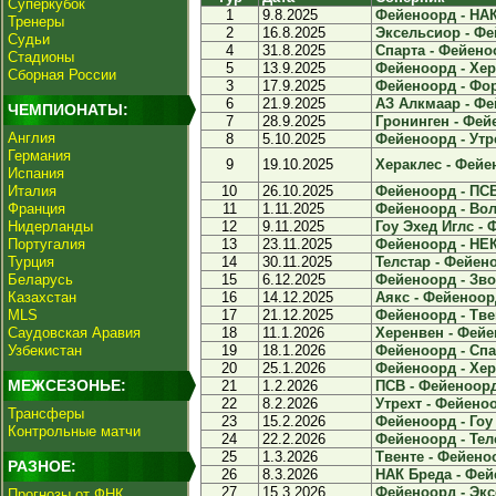
Суперкубок
1
9.8.2025
Фейеноорд - НАК
Тренеры
2
16.8.2025
Эксельсиор - Фе
Судьи
4
31.8.2025
Спарта - Фейеноо
Стадионы
5
13.9.2025
Фейеноорд - Хере
Сборная России
3
17.9.2025
Фейеноорд - Форт
6
21.9.2025
АЗ Алкмаар - Фе
ЧЕМПИОНАТЫ:
7
28.9.2025
Гронинген - Фейе
Англия
8
5.10.2025
Фейеноорд - Утре
Германия
9
19.10.2025
Хераклес - Фейен
Испания
Италия
10
26.10.2025
Фейеноорд - ПСВ 
Франция
11
1.11.2025
Фейеноорд - Вол
Нидерланды
12
9.11.2025
Гоу Эхед Иглс - 
Португалия
13
23.11.2025
Фейеноорд - НЕК
Турция
14
30.11.2025
Телстар - Фейено
Беларусь
15
6.12.2025
Фейеноорд - Звол
Казахстан
16
14.12.2025
Аякс - Фейеноорд
MLS
17
21.12.2025
Фейеноорд - Твен
Саудовская Аравия
18
11.1.2026
Херенвен - Фейен
Узбекистан
19
18.1.2026
Фейеноорд - Спар
20
25.1.2026
Фейеноорд - Хера
МЕЖСЕЗОНЬЕ:
21
1.2.2026
ПСВ - Фейеноорд 
22
8.2.2026
Утрехт - Фейеноо
Трансферы
23
15.2.2026
Фейеноорд - Гоу 
Контрольные матчи
24
22.2.2026
Фейеноорд - Телс
25
1.3.2026
Твенте - Фейеноо
РАЗНОЕ:
26
8.3.2026
НАК Бреда - Фей
27
15.3.2026
Фейеноорд - Экс
Прогнозы от ФНК