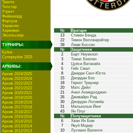
Твенте
Телстар
Утрехт
Фейеноорд
Фортуна
Хераклес
Херенвен
№
Вратари
Эксельсиор
13
Стивен Бенда
22
Тимон Велленройтер
ТУРНИРЫ:
39
Лиам Боссин
№
Защитники
Кубок
2
Барт Ниувкооп
Суперкубок 2025
3
Томас Беелен
4
Цуёси Ватанабэ
АРХИВЫ:
5
Гейс Смал
8
Джерри Сент-Юсте
Архив 2024/2025
15
Джордан Бос
Архив 2023/2024
18
Гернот Траунер
Архив 2022/2023
20
Матс Дейл
Архив 2021/2022
21
Анел Ахмедходжич
Архив 2020/2021
26
Дживайро Рид
Архив 2019/2020
30
Джордан Лотомба
Архив 2018/2019
31
Малькольм Йенг
Архив 2017/2018
43
Ян Плуг
Архив 2016/2017
№
Полузащитники
Архив 2015/2016
6
Хван Ин Бом
Архив 2014/2015
7
Якуб Модер
Архив 2013/2014
10
Лусиано Валенте
Архив 2012/2013