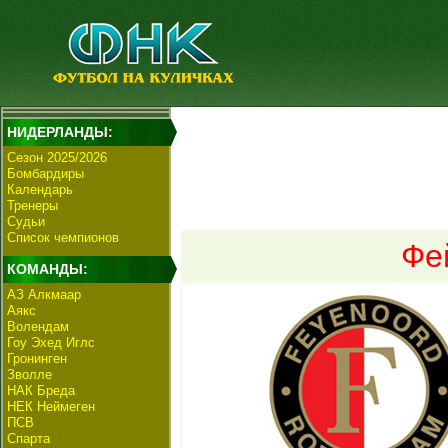
НИДЕРЛАНДЫ:
Сезон 2025/2026
Бомбардиры
Календарь
Тренеры
Судьи
Список чемпионов
Фе
КОМАНДЫ:
АЗ Алкмаар
Аякс
Волендам
Гоу Эхед Иглс
Гронинген
Зволле
НАК Бреда
НЕК Неймеген
ПСВ
Спарта