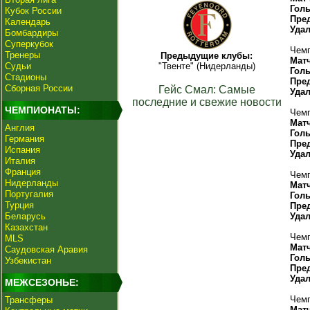
Гол
Кубок России
Пре
Календарь
Уда
Бомбардиры
Суперкубок
Чемп
Тренеры
Предыдущие клубы:
Мат
Судьи
"Твенте" (Нидерланды)
Гол
Стадионы
Пре
Сборная России
Гейс Смал: Самые
Уда
последние и свежие новости
ЧЕМПИОНАТЫ:
Чемп
Мат
Англия
Гол
Германия
Пре
Испания
Уда
Италия
Франция
Чемп
Нидерланды
Мат
Португалия
Гол
Турция
Пре
Беларусь
Уда
Казахстан
Чемп
MLS
Мат
Саудовская Аравия
Гол
Узбекистан
Пре
Уда
МЕЖСЕЗОНЬЕ:
Чемп
Трансферы
Мат