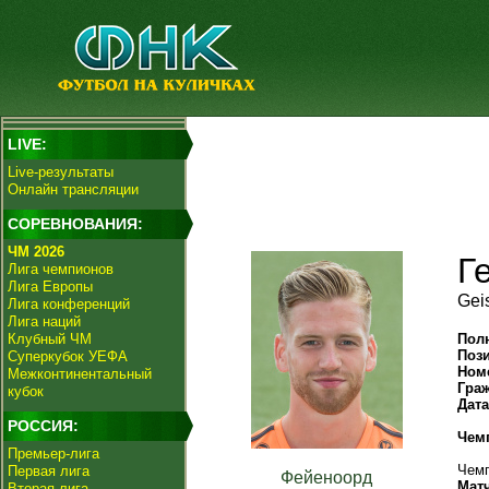
LIVE:
Live-результаты
Онлайн трансляции
СОРЕВНОВАНИЯ:
ЧМ 2026
Г
Лига чемпионов
Лига Европы
Gei
Лига конференций
Лига наций
Клубный ЧМ
Пол
Поз
Суперкубок УЕФА
Ном
Межконтинентальный
Гра
кубок
Дат
РОССИЯ:
Чем
Премьер-лига
Чемп
Первая лига
Фейеноорд
Мат
Вторая лига