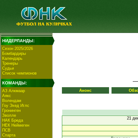
НИДЕРЛАНДЫ:
Сезон 2025/2026
Бомбардиры
Календарь
Тренеры
Судьи
Список чемпионов
КОМАНДЫ:
Анонс
Обз
АЗ Алкмаар
Аякс
Волендам
Гоу Эхед Иглс
Гронинген
Зволле
21 де
НАК Бреда
НЕК Неймеген
ПСВ
Спарта