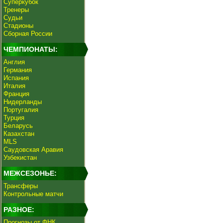
Суперкубок
Тренеры
Судьи
Стадионы
Сборная России
ЧЕМПИОНАТЫ:
Англия
Германия
Испания
Италия
Франция
Нидерланды
Португалия
Турция
Беларусь
Казахстан
MLS
Саудовская Аравия
Узбекистан
МЕЖСЕЗОНЬЕ:
Трансферы
Контрольные матчи
РАЗНОЕ:
Прогнозы от ФНК