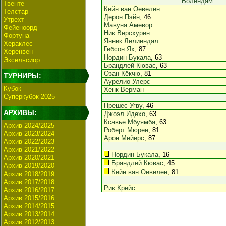
Волендам
Твенте
Кейн ван Оевелен
Телстар
Дерон Пэйн
, 46
Утрехт
Мавуна Амевор
Фейеноорд
Ник Версхурен
Фортуна
Янник Лелиендал
Хераклес
Гибсон Ях
, 87
Херенвен
Нордин Букала
, 63
Эксельсиор
Брандлей Кювас
, 63
Озан Кёкчю
, 81
ТУРНИРЫ:
Аурелио Улерс
Кубок
Хенк Верман
Суперкубок 2025
Прешес Угву
, 46
АРХИВЫ:
Джоэл Идехо
, 63
Ксавье Мбуямба
, 63
Архив 2024/2025
Роберт Мюрен
, 81
Архив 2023/2024
Арон Мейерс
, 87
Архив 2022/2023
Архив 2021/2022
Нордин Букала
, 16
Архив 2020/2021
Брандлей Кювас
, 45
Архив 2019/2020
Кейн ван Оевелен
, 81
Архив 2018/2019
Архив 2017/2018
Рик Крейс
Архив 2016/2017
Архив 2015/2016
Архив 2014/2015
Архив 2013/2014
Архив 2012/2013