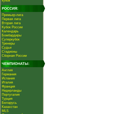
кубок
РОССИЯ:
Премьер-лига
Первая лига
Вторая лига
Кубок России
Календарь
Бомбардиры
Суперкубок
Тренеры
Судьи
Стадионы
Сборная России
ЧЕМПИОНАТЫ:
Англия
Германия
Испания
Италия
Франция
Нидерланды
Португалия
Турция
Беларусь
Казахстан
MLS