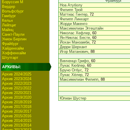
Фрайбург
Боруссия М
Ноа Атуболу
Вердер
Филипп Трой
Вольфсбург
Маттиас Гинтер
, 72
Гамбург
Филипп Линхарт
Кельн
Жорди Макенго
Лейпциг
Максимилиан Эггештайн
Майнц
Николас Хефлер
, 60
Санкт-Паули
Ян-Никлас Бесте
, 60
Унион Берлин
Йохан Манзамби
, 72
Фрайбург
Дерри Шерхант
Хайденхайм
Игор Матанович
, 88
Хоффенхайм
Штутгарт
Винченцо Грифо
, 60
Лукас Кюблер
, 60
АРХИВЫ:
Бруно Огбус
, 72
Архив 2024/2025
Лукас Хёлер
, 72
Архив 2023/2024
Максимилиан Филипп
, 88
Архив 2022/2023
Архив 2021/2022
Архив 2020/2021
Архив 2019/2020
Юлиан Шустер
Архив 2018/2019
Архив 2017/2018
Архив 2016/2017
Архив 2015/2016
Архив 2014/2015
Архив 2013/2014
Архив 2012/2013