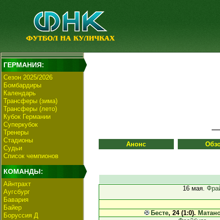
ГЕРМАНИЯ:
Сезон 2025/2026
Бомбардиры
Календарь
Трансферы (зима)
Трансферы (лето)
Кубок Германии
Суперкубок
Тренеры
Стадионы
Анонс
Обз
Судьи
Список чемпионов
КОМАНДЫ:
Айнтрахт
16 мая.
Фрай
Аугсбург
Бавария
Байер
Бесте
, 24 (1:0).
Матан
Боруссия Д