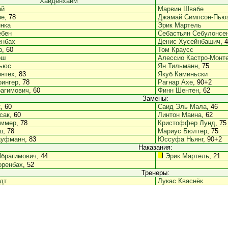
Хайденхайм
ай
Марвин Швабе
ре
, 78
Джамай Симпсон-Пью
нка
Эрик Мартель
ебен
Себастьян Себулонсе
енбах
Денис Хусейнбашич
, 
р
, 60
Том Краусс
рш
Алессио Кастро-Монт
ьюс
Ян Тильманн
, 75
онтех
, 83
Якуб Каминьски
рингер
, 78
Рагнар Ахе
, 90+2
рагимович
, 60
Финн Шентен
, 62
Замены:
к
, 60
Саид Эль Мала
, 46
сак
, 60
Линтон Маина
, 62
иммер
, 78
Кристоффер Лунд
, 75
ш
, 78
Мариус Бюлтер
, 75
ауфманн
, 83
Юссуфа Ньянг
, 90+2
Наказания:
Ибрагимович
, 44
Эрик Мартель
, 21
оренбах
, 52
Тренеры:
дт
Лукас Кваснёк