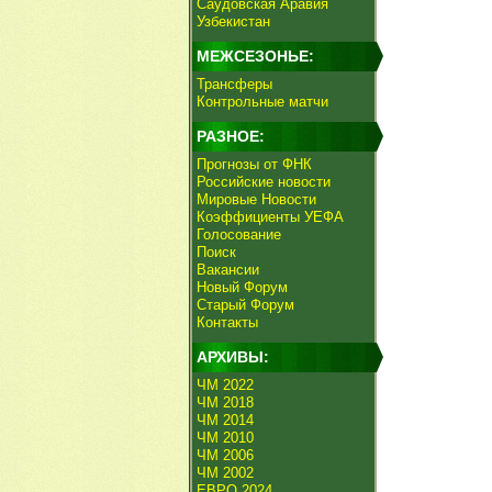
Саудовская Аравия
Узбекистан
МЕЖСЕЗОНЬЕ:
Трансферы
Контрольные матчи
РАЗНОЕ:
Прогнозы от ФНК
Российские новости
Мировые Новости
Коэффициенты УЕФА
Голосование
Поиск
Вакансии
Новый Форум
Старый Форум
Контакты
АРХИВЫ:
ЧМ 2022
ЧМ 2018
ЧМ 2014
ЧМ 2010
ЧМ 2006
ЧМ 2002
ЕВРО 2024