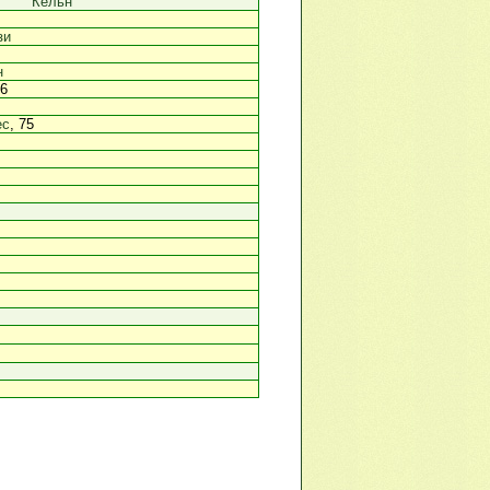
Кельн
зи
н
46
ес
, 75