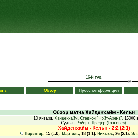
16-й тур.
онс
Обзор
Пресс-конференция
Обзор матча Хайденхайм - Кельн
10 января.
Хайденхайм. Стадион "Фойт-Арена".
15000 з
Судья -
Роберт Шредер (Ганновер).
Хайденхайм - Кельн - 2:2 (2:1)
Пирингер
, 15 (1:0).
Мартель
, 18 (1:1).
Нихьюс
, 26 (2:1).
Эл