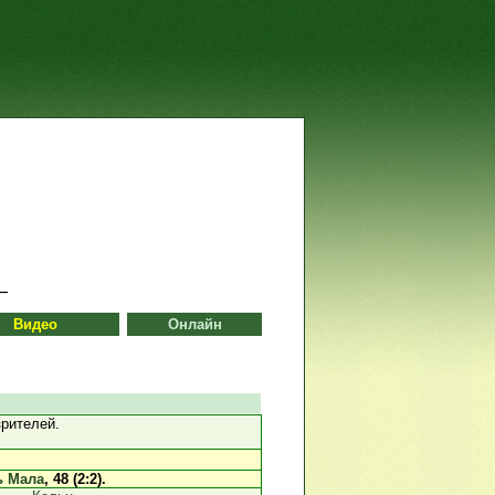
Видео
Онлайн
рителей.
ь Мала
, 48 (2:2).