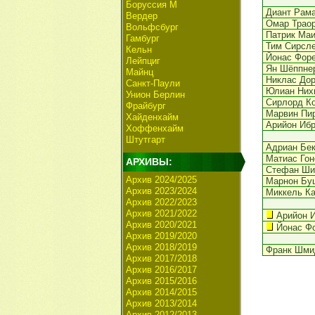
Боруссия М
Диант Рам
Вердер
Омар Трао
Вольфсбург
Патрик Маи
Гамбург
Тим Сирсл
Кельн
Йонас Фор
Лейпциг
Ян Шёппне
Майнц
Никлас До
Санкт-Паули
Юлиан Них
Унион Берлин
Сирлорд К
Фрайбург
Марвин Пи
Хайденхайм
Арийон Иб
Хоффенхайм
Штутгарт
Адриан Бе
Матиас Гон
АРХИВЫ:
Стефан Ш
Архив 2024/2025
Марнон Бу
Архив 2023/2024
Миккель К
Архив 2022/2023
Архив 2021/2022
Арийон 
Архив 2020/2021
Йонас Ф
Архив 2019/2020
Архив 2018/2019
Франк Шми
Архив 2017/2018
Архив 2016/2017
Архив 2015/2016
Архив 2014/2015
Архив 2013/2014
Архив 2012/2013