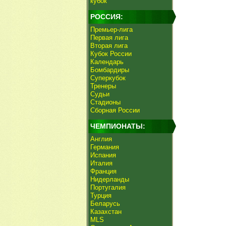
кубок
РОССИЯ:
Премьер-лига
Первая лига
Вторая лига
Кубок России
Календарь
Бомбардиры
Суперкубок
Тренеры
Судьи
Стадионы
Сборная России
ЧЕМПИОНАТЫ:
Англия
Германия
Испания
Италия
Франция
Нидерланды
Португалия
Турция
Беларусь
Казахстан
MLS