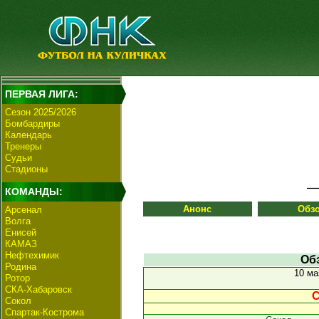
ПЕРВАЯ ЛИГА:
Сезон 2025/2026
Бомбардиры
Календарь
Тренеры
Судьи
Стадионы
КОМАНДЫ:
Анонс
Обз
Арсенал
Волга
Енисей
КАМАЗ
Нефтехимик
Об
Родина
10 ма
Ротор
СКА-Хабаровск
С
Сокол
Спартак-Кострома