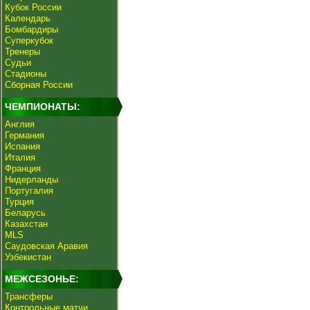
Кубок России
Календарь
Бомбардиры
Суперкубок
Тренеры
Судьи
Стадионы
Сборная России
ЧЕМПИОНАТЫ:
Англия
Германия
Испания
Италия
Франция
Нидерланды
Португалия
Турция
Беларусь
Казахстан
MLS
Саудовская Аравия
Узбекистан
МЕЖСЕЗОНЬЕ:
Трансферы
Контрольные матчи