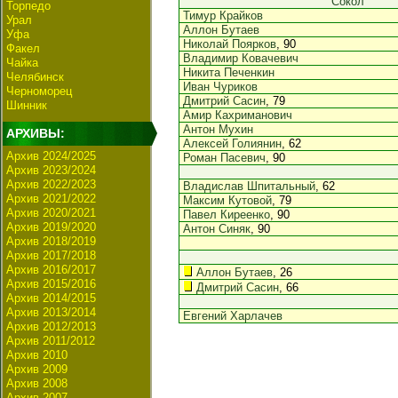
Сокол
Торпедо
Тимур Крайков
Урал
Аллон Бутаев
Уфа
Николай Поярков
, 90
Факел
Владимир Ковачевич
Чайка
Никита Печенкин
Челябинск
Иван Чуриков
Черноморец
Дмитрий Сасин
, 79
Шинник
Амир Кахриманович
Антон Мухин
АРХИВЫ:
Алексей Голиянин
, 62
Архив 2024/2025
Роман Пасевич
, 90
Архив 2023/2024
Архив 2022/2023
Владислав Шпитальный
, 62
Архив 2021/2022
Максим Кутовой
, 79
Архив 2020/2021
Павел Киреенко
, 90
Архив 2019/2020
Антон Синяк
, 90
Архив 2018/2019
Архив 2017/2018
Архив 2016/2017
Аллон Бутаев
, 26
Архив 2015/2016
Дмитрий Сасин
, 66
Архив 2014/2015
Архив 2013/2014
Евгений Харлачев
Архив 2012/2013
Архив 2011/2012
Архив 2010
Архив 2009
Архив 2008
Архив 2007