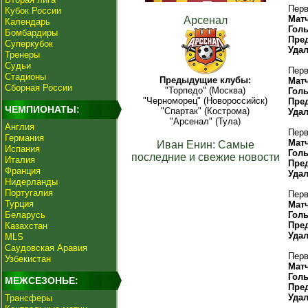
Перв
Кубок России
Мат
Арсенал
Календарь
Гол
Бомбардиры
Пре
Суперкубок
Уда
Тренеры
Судьи
Перв
Стадионы
Предыдущие клубы:
Мат
Сборная России
"Торпедо" (Москва)
Гол
"Черноморец" (Новороссийск)
Пре
ЧЕМПИОНАТЫ:
"Спартак" (Кострома)
Уда
"Арсенал" (Тула)
Англия
Перв
Германия
Мат
Иван Енин: Самые
Испания
Гол
последние и свежие новости
Италия
Пре
Франция
Уда
Нидерланды
Португалия
Перв
Турция
Мат
Беларусь
Гол
Пре
Казахстан
Уда
MLS
Саудовская Аравия
Перв
Узбекистан
Мат
Гол
МЕЖСЕЗОНЬЕ:
Пре
Уда
Трансферы