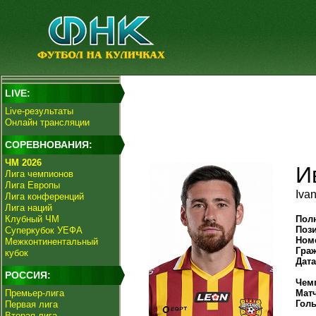
LIVE:
Live-результаты
Онлайн трансляции
СОРЕВНОВАНИЯ:
ЧМ 2026
И
Лига чемпионов
Лига Европы
Iva
Лига конференций
Лига наций
Клубный ЧМ
Пол
Поз
Суперкубок УЕФА
Ном
Межконтинентальный
Гра
кубок
Дат
РОССИЯ:
Чем
Премьер-лига
Мат
Гол
Первая лига
Вторая лига