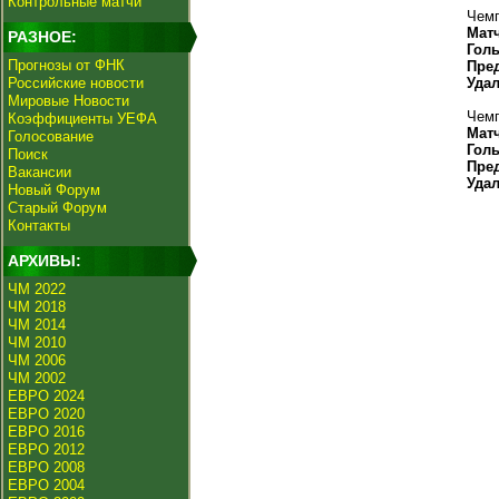
Контрольные матчи
Чемп
Мат
РАЗНОЕ:
Гол
Прогнозы от ФНК
Пре
Российские новости
Уда
Мировые Новости
Чемп
Коэффициенты УЕФА
Мат
Голосование
Гол
Поиск
Пре
Вакансии
Уда
Новый Форум
Старый Форум
Контакты
АРХИВЫ:
ЧМ 2022
ЧМ 2018
ЧМ 2014
ЧМ 2010
ЧМ 2006
ЧМ 2002
ЕВРО 2024
ЕВРО 2020
ЕВРО 2016
ЕВРО 2012
ЕВРО 2008
ЕВРО 2004