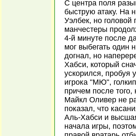
С центра поля разы
быструю атаку. На 
Уэлбек, но головой 
манчестеры продол
4-й минуте после д
мог выбегать один н
догнал, но наперер
Хабси, который сна
ускорился, пробуя у
игрока "МЮ", голкип
причем после того, 
Майкл Оливер не ра
показал, что касани
Аль-Хабси и высшая
начала игры, поэто
правой вратарь отб