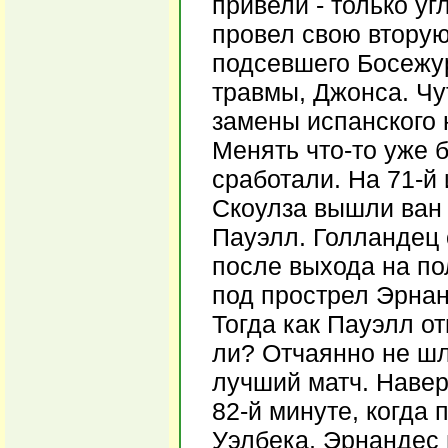
привели - только у
провел свою вторую
подсевшего Босежур
травмы, Джонса. Чу
замены испанского 
Менять что-то уже 
сработали. На 71-й 
Скоулза вышли ван 
Пауэлл. Голландец 
после выхода на по
под прострел Эрнан
Тогда как Пауэлл о
ли? Отчаянно не шл
лучший матч. Навер
82-й минуте, когда
Уэлбека, Эрнандес 