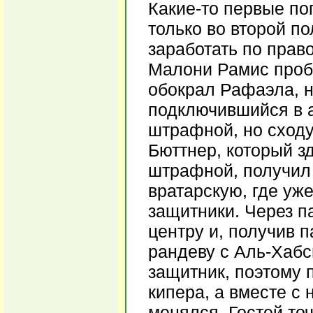
Какие-то первые по
только во второй по
заработать по право
Малони Рамис проби
обокрал Рафаэла, но
подключившийся в ат
штрафной, но сходу
Бюттнер, который зд
штрафной, получил 
вратарскую, где уж
защитники. Через п
центру и, получив п
рандеву с Аль-Хабс
защитник, поэтому
кипера, а вместе с 
менялся. Гостей то