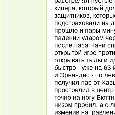
расстрелял пустые в
кипера, который до
защитников, которы
подстраховали на д
прошло и пары минут
падении ударом чер
после паса Нани спр
открытой игре прот
открывать тылы и и
быстро - уже на 63-
и Эрнандес - по ле
получил пас от Хав
прострелил в центр
точно на ногу Бюттн
низом пробил, а с 
изменив направлени