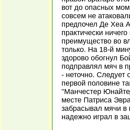
вот до опасных мом
совсем не атаковал
предпочел Де Хеа А
практически ничег
преимущество во вл
только. На 18-й ми
здорово обогнул Бо
подправлял мяч в п
- неточно. Следует 
первой половине та
"Манчестер Юнайтед
месте Патриса Эвра
забрасывал мячи в 
надежно играл в за