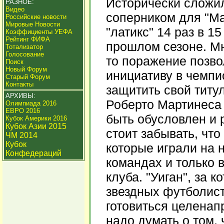
Исторически сложил
РАЗНОЕ:
Видео
соперником для "Ма
Российские новости
Мировые Новости
"латикс" 14 раз в 1
Коэффициенты УЕФА
Рейтинг ФИФА
прошлом сезоне. Мн
Тотализатор
Голосование
то поражение позво
Поиск
Новый Форум
инициативу в чемпи
Старый Форум
Контакты
защитить свой титу
АРХИВЫ:
Роберто Мартинеса
Олимпиада 2016
ЕВРО 2016
быть обусловлен и 
Кубок Америки 2016
Кубок Азии 2015
стоит забывать, что
ЧМ 2014
Кубок
которые играли на 
Конфедераций
командах и только 
клуба. "Уиган", за 
звездных футболист
готовиться целенапр
надо думать о том,