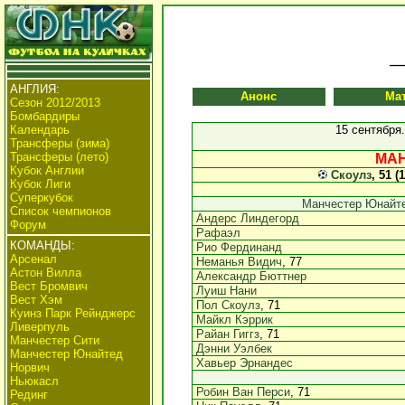
АНГЛИЯ:
Анонс
Ма
Сезон 2012/2013
Бомбардиры
Календарь
15 сентября
Трансферы (зима)
Трансферы (лето)
МАН
Кубок Англии
Скоулз
, 51 (
Кубок Лиги
Суперкубок
Манчестер Юнайт
Список чемпионов
Андерс Линдегорд
Форум
Рафаэл
КОМАНДЫ:
Рио Фердинанд
Арсенал
Неманья Видич
, 77
Астон Вилла
Александр Бюттнер
Вест Бромвич
Луиш Нани
Вест Хэм
Пол Скоулз
, 71
Куинз Парк Рейнджерс
Майкл Кэррик
Ливерпуль
Райан Гиггз
, 71
Манчестер Сити
Дэнни Уэлбек
Манчестер Юнайтед
Хавьер Эрнандес
Норвич
Ньюкасл
Робин Ван Перси
, 71
Рединг