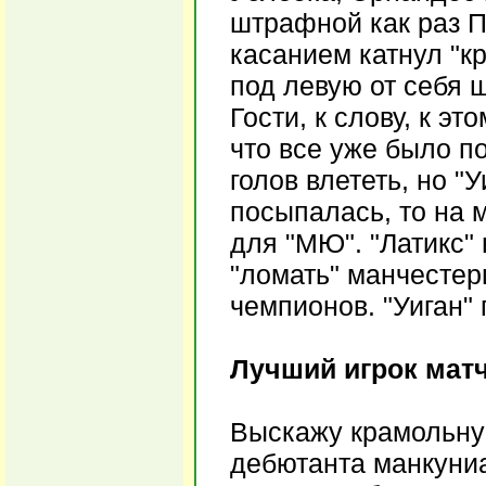
штрафной как раз П
касанием катнул "кр
под левую от себя ш
Гости, к слову, к э
что все уже было по
голов влететь, но "
посыпалась, то на м
для "МЮ". "Латикс" 
"ломать" манчестер
чемпионов. "Уиган" 
Лучший игрок матч
Выскажу крамольну
дебютанта манкуниа