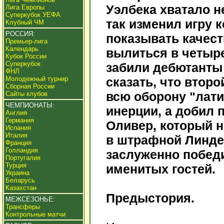
Уэлбека хватало н
Лига Европы
Суперкубок УЕФА
так изменил игру 
Клубный ЧМ
РОССИЯ:
показывать качест
Премьер-лига
Календарь
вылиться в четыре
Кубок России
Суперкубок
забили дебютанты 
ФНЛ
Молодежный турнир
сказать, что втор
Сборная России
всю оборону "лати
Сайты клубов
ЧЕМПИОНАТЫ:
инерции, а добил
Англия
Германия
Оливер, который н
Испания
Италия
в штрафной Линдег
Франция
Голландия
заслуженно побед
Португалия
Турция
именитых гостей.
Украина
Беларусь
Казахстан
Предыстория.
МЕЖСЕЗОНЬЕ:
Трансферы
Контрольные матчи