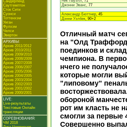
Ник Пауэлл
, 71
Сандерленд
Джонни Эванс
, 77
Саутгемптон
Сток Сити
Суонси
Александр Бюттнер
, 45
Тоттенхэм
Дэнни Уэлбек
, 90+2
Уиган
Фулхэм
Челси
Отличный матч се
Эвертон
на "Олд Траффорд"
АРХИВЫ:
Архив 2011/2012
поединков и склад
Архив 2010/2011
Архив 2009/2010
чемпиона. В перво
Архив 2008/2009
Архив 2007/2008
нчего не получало
Архив 2006/2007
Архив 2005/2006
которые могли вый
Архив 2004/2005
Архив 2003/2004
"липовому" пеналь
Архив 2002/2003
Архив 2001/2002
восторжествовала.
Архив 2000/2001
обороной манчесте
LIVE:
Live-результаты
рот им класть не н
Текстовые Онлайн
трансляции
смогли за первые 
СОРЕВНОВАНИЯ:
Совершенно выпал 
ЧМ 2018
Лига Чемпионов