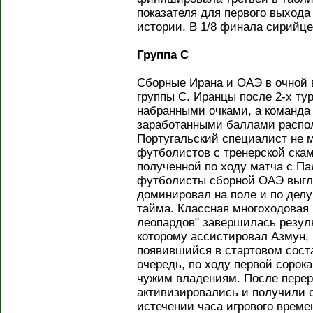
показателя для первого выхода
истории. В 1/8 финала сирийце
Группа C
Сборные Ирана и ОАЭ в очной 
группы C. Иранцы после 2-х ту
набранными очками, а команда
заработанными баллами распол
Португальский специалист не 
футболистов с тренерской скам
полученной по ходу матча с Па
футболисты сборной ОАЭ выгл
доминировал на поле и по делу
тайма. Классная многоходовая
леопардов" завершилась резул
которому ассистировал Азмун,
появившийся в стартовом соста
очередь, по ходу первой сорока
чужим владениям. После пере
активизировались и получили 
истечении часа игрового време