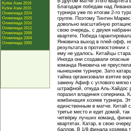
В другом матче этого квартета 
Кубок Азии 2019
Благодаря победам над Ливано
Кубок Азии 2015
турнира уже по итогам 2-го тур
Олимпиада 2024
группе. Поэтому Тинтин Маркес
Олимпиада 2020
Олимпиада 2016
довольно масштабную ротацию 
Олимпиада 2012
свою очередь, с двумя набран
Олимпиада 2008
квартете. Победа гарантировал
Олимпиада 2004
Янковича выход в плей-офф, н
Олимпиада 2000
результата в противостоянии с
ему не удалось. Китайцы стар
Иногда они создавали опасные
команда Янковича не преуспела.
нынешнем турнире. Зато катарц
тайма организовали взятие во
замену Афиф с углового мягко
штрафной, откуда Аль-Хайдос 
поразил владения соперника. К
комбинация хозяев турнира. Эт
единственным в матче. Китай 
третье место и едет домой, так
четвёрку лучших команд, фини
квартетах. Катар, в свою очер
баллов. В 1/8 финала хозяева 