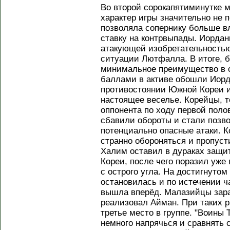
Во второй сорокапятиминутке 
характер игры значительно не
позволяла сопернику больше в
ставку на контрвыпады. Иорда
атакующей изобретательностью
ситуации Лютфалла. В итоге, 
минимальное преимущество в 
баллами в активе обошли Иорд
противостоянии Южной Кореи 
настоящее веселье. Корейцы, 
оппонента по ходу первой поло
сбавили обороты и стали позв
потенциально опасные атаки. 
странно обороняться и пропуст
Халим оставил в дураках защи
Кореи, после чего поразил уже
с острого угла. На достигнутом
остановилась и по истечении ч
вышла вперёд. Малазийцы зара
реализовал Айман. При таких 
третье место в группе. "Воины 
немного напрячься и сравнять с