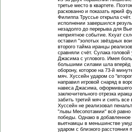
третье место в квартете. Поэт
раскованно и показать яркий ф
Филиппа Труссье открыла счёт
исполнении завершился резуль
незадолго до перерыва для Вь
неприятное событие. Кхуат схл
оставил "золотых звёздных вои
второго тайма иранцы реализо
сравняли счёт. Сулака головой
Джасима с углового. Имея бол
большими силами шла вперёд 
оборону, которое на 73-й мину
мяч. Хуссейн ударом со "второг
направил игровой снаряд в вор
навеса Джасима, оформившего 
заключительного отрезка ирак
забить третий мяч и снять все 
Хуссейн не реализовал пенальти
"львы Месопотамии" всё равно 
победы. Однако в добавленное
вьетнамцы в меньшинстве умуд
ударом с близкого расстояния 