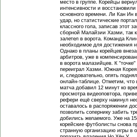
место в группе. Корейцы верн
интенсивности и восстановили
основного времени. Ли Кан Ин
удар, но статистические порт
классного гола, записав этот з
сборной Малайзии Хазми, так к
залетел в ворота. Команда Кли
необходимое для достижения ну
Однако в планы корейцев внез
арбитров, уже в компенсирова
в ворота малазийцев. К "точке
переиграл Хазми. Южная Корея
и, следовательно, опять поднял
онлайн-таблице. Отметим, что
матча добавил 12 минут ко вре
просмотра видеоповтора, приве
рефери ещё сверху накинул нес
оставалось в распоряжении до
позволить сопернику забить тр
добились желаемого. Уже на 1
корейские футболисты снова п
странную организацию игры в 
поразить владения Чо Хён У.