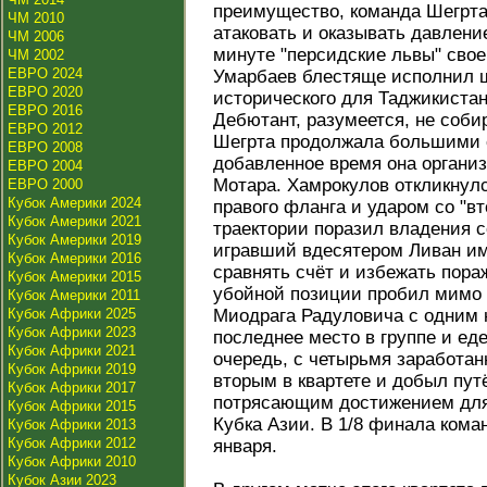
преимущество, команда Шегрта
ЧМ 2010
атаковать и оказывать давление
ЧМ 2006
минуте "персидские львы" свое
ЧМ 2002
ЕВРО 2024
Умарбаев блестяще исполнил ш
ЕВРО 2020
исторического для Таджикистан
ЕВРО 2016
Дебютант, разумеется, не соби
ЕВРО 2012
Шегрта продолжала большими с
ЕВРО 2008
добавленное время она организ
ЕВРО 2004
Мотара. Хамрокулов откликнул
ЕВРО 2000
Кубок Америки 2024
правого фланга и ударом со "вт
Кубок Америки 2021
траектории поразил владения с
Кубок Америки 2019
игравший вдесятером Ливан и
Кубок Америки 2016
сравнять счёт и избежать пора
Кубок Америки 2015
убойной позиции пробил мимо 
Кубок Америки 2011
Кубок Африки 2025
Миодрага Радуловича с одним 
Кубок Африки 2023
последнее место в группе и ед
Кубок Африки 2021
очередь, с четырьмя заработ
Кубок Африки 2019
вторым в квартете и добыл пут
Кубок Африки 2017
потрясающим достижением для
Кубок Африки 2015
Кубка Азии. В 1/8 финала кома
Кубок Африки 2013
Кубок Африки 2012
января.
Кубок Африки 2010
Кубок Азии 2023