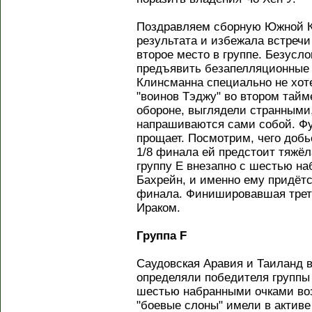
Поздравляем сборную Южной К
результата и избежала встречи
второе место в группе. Безусло
предъявить безапелляционные д
Клинсманна специально не хот
"воинов Тэджу" во втором тайм
обороне, выглядели странными
напрашиваются сами собой. Фу
прощает. Посмотрим, чего доб
1/8 финала ей предстоит тяжёл
группу E внезапно с шестью н
Бахрейн, и именно ему придётс
финала. Финишировавшая треть
Ираком.
Группа F
Саудовская Аравия и Таиланд 
определяли победителя группы
шестью набранными очками воз
"боевые слоны" имели в активе 