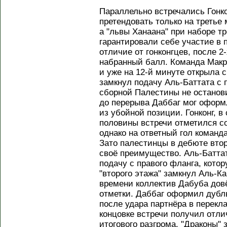
Параллельно встречались Гонко
претендовать только на третье 
а "львы Ханаана" при наборе тр
гарантировали себе участие в 
отличие от гонконгцев, после 2
набранный балл. Команда Макр
и уже на 12-й минуте открыла с
замкнул подачу Аль-Баттата с 
сборной Палестины не останов
до перерыва Даббаг мог оформл
из убойной позиции. Гонконг, в
половины встречи отметился с
однако на ответный гол команд
Зато палестинцы в дебюте вто
своё преимущество. Аль-Батта
подачу с правого фланга, кото
"второго этажа" замкнул Аль-Ка
времени коллектив Дабуба довё
отметки. Даббаг оформил дубль
после удара партнёра в перекла
концовке встречи получил отл
итогового разгрома. "Драконы" 