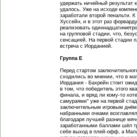
удержать ничейный результат к
удалось. Уже на исходе компе
заработали второй пенальти. К
Хуссейн, и в этот раз форвард
реализовать одиннадцатиметро
на групповой стадии, что, безу
сенсацией. На первой стадии 
встреча с Иорданией.
Группа E
Перед стартом заключительного
сходились во мнении, что в ма
Иордания - Бахрейн стоит ожи
в том, что победитель этого кв
финала, и вряд ли кому-то хот
самураями" уже на первой ста
заключительным игровым днём
набранными очками возглавлял
благодаря лучшей разнице мяч
заработанными баллами шёл тр
себе выход в плей-офф, а Мал