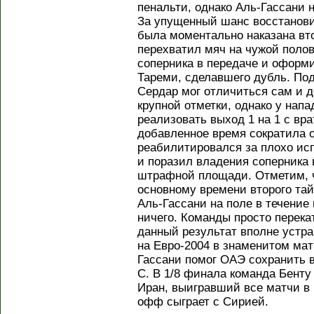
пенальти, однако Аль-Гассани 
За упущенный шанс восстанови
была моментально наказана в
перехватил мяч на чужой поло
соперника в передаче и оформи
Тареми, сделавшего дубль. Под
Сердар мог отличиться сам и 
крупной отметки, однако у на
реализовать выход 1 на 1 с вр
добавленное время сократила о
реабилитировался за плохо и
и поразил владения соперника
штрафной площади. Отметим, ч
основному времени второго тай
Аль-Гассани на поле в течение
ничего. Команды просто перека
данный результат вполне устр
на Евро-2004 в знаменитом мат
Гассани помог ОАЭ сохранить в
C. В 1/8 финала команда Бенту
Иран, выигравший все матчи в 
офф сыграет с Сирией.