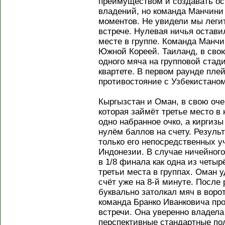
преимуществом и создавать ос
владений, но команда Манчини 
моментов. Не увидели мы леги
встрече. Нулевая ничья остав
месте в группе. Команда Манчи
Южной Кореей. Таиланд, в свою
одного мяча на групповой ста
квартете. В первом раунде пле
противостояние с Узбекистаном
Кыргызстан и Оман, в свою оче
которая займёт третье место в
одно набранное очко, а киргиз
нулём баллов на счету. Результ
только его непосредственных у
Индонезии. В случае ничейног
в 1/8 финала как одна из четы
третьи места в группах. Оман у
счёт уже на 8-й минуте. После
буквально затолкал мяч в ворот
команда Бранко Иванковича пр
встречи. Она уверенно владела
перспективные стандартные по