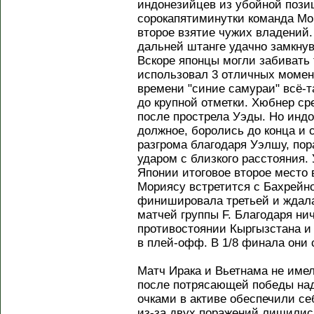
индонезийцев из убойной позиц
сорокапятиминутки команда Мо
второе взятие чужих владений
дальней штанге удачно замкнув
Вскоре японцы могли забивать 
использовал 3 отличных момент
времени "синие самураи" всё-т
до крупной отметки. Хюбнер ср
после прострела Уэды. Но инд
должное, боролись до конца и 
разгрома благодаря Уэлшу, по
ударом с близкого расстояния.
Японии итоговое второе место 
Мориясу встретится с Бахрейно
финишировала третьей и ждала
матчей группы F. Благодаря ни
противостоянии Кыргызстана и
в плей-офф. В 1/8 финала они 
Матч Ирака и Вьетнама не имел
после потрясающей победы на
очками в активе обеспечили се
из-за двух поражений лишилис