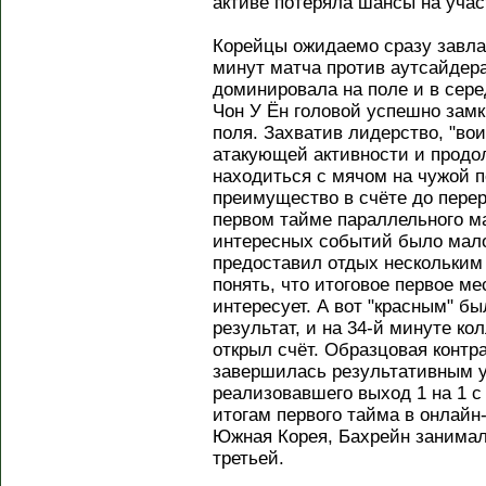
активе потеряла шансы на учас
Корейцы ожидаемо сразу завла
минут матча против аутсайдер
доминировала на поле и в сере
Чон У Ён головой успешно замк
поля. Захватив лидерство, "во
атакующей активности и продо
находиться с мячом на чужой п
преимущество в счёте до перер
первом тайме параллельного м
интересных событий было мало
предоставил отдых нескольким
понять, что итоговое первое мес
интересует. А вот "красным" 
результат, и на 34-й минуте к
открыл счёт. Образцовая контр
завершилась результативным 
реализовавшего выход 1 на 1 с
итогам первого тайма в онлайн
Южная Корея, Бахрейн занимал
третьей.