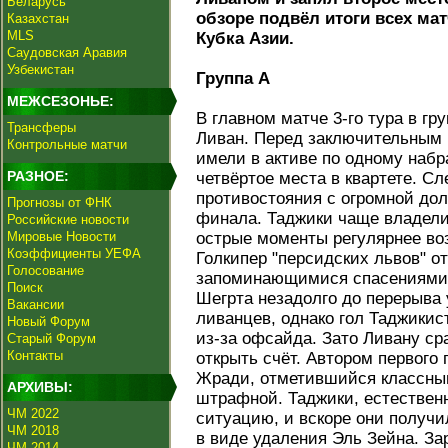
Беларусь
обзоре подвёл итоги всех ма
Казахстан
MLS
Кубка Азии.
Саудовская Аравия
Узбекистан
Группа A
МЕЖСЕЗОНЬЕ:
В главном матче 3-го тура в гр
Трансферы
Ливан. Перед заключительным 
Контрольные матчи
имели в активе по одному набр
РАЗНОЕ:
четвёртое места в квартете. С
противостояния с огромной дол
Прогнозы от ФНК
финала. Таджики чаще владели
Российские новости
Мировые Новости
острые моменты регулярнее во
Коэффициенты УЕФА
Голкипер "персидских львов" о
Голосование
запоминающимися спасениями.
Поиск
Шегрта незадолго до перерыва
Вакансии
ливанцев, однако гол Таджикис
Новый Форум
из-за офсайда. Зато Ливану ср
Старый Форум
Контакты
открыть счёт. Автором первого 
Жради, отметившийся классны
АРХИВЫ:
штрафной. Таджики, естествен
ЧМ 2022
ситуацию, и вскоре они получи
ЧМ 2018
в виде удаления Эль Зейна. За
ЧМ 2014