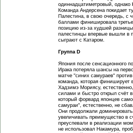
одиннадцатиметровый, однако 
Команда Андерсена покидает т
Палестина, в свою очередь, с
баллами финишировала третьей
позицию из-за худшей разницы
палестинцы впервые вышли в п
сыграют с Катаром.
Группа D
Япония после сенсационного п
Ирака потеряла шансы на перво
матче "синих самураев" проти
команда, которая финиширует в
Хадзимэ Мориясу, естественно
силами и быстро открыл счёт в
который форвард японцев само
самураи", естественно, не сбав
Они продолжали доминировать
увеличивать преимущество в сч
преуспевали в реализации мом
не использовал Накамура, проб