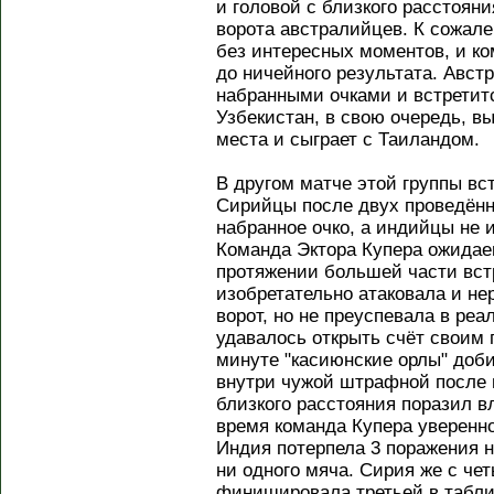
и головой с близкого расстоян
ворота австралийцев. К сожал
без интересных моментов, и к
до ничейного результата. Авст
набранными очками и встретитс
Узбекистан, в свою очередь, в
места и сыграет с Таиландом.
В другом матче этой группы вс
Сирийцы после двух проведённ
набранное очко, а индийцы не 
Команда Эктора Купера ожидае
протяжении большей части вст
изобретательно атаковала и не
ворот, но не преуспевала в ре
удавалось открыть счёт своим г
минуте "касиюнские орлы" доб
внутри чужой штрафной после 
близкого расстояния поразил 
время команда Купера уверенно
Индия потерпела 3 поражения н
ни одного мяча. Сирия же с ч
финишировала третьей в таблиц