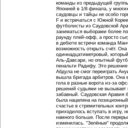
команды из предыдущей группы
Японией в 1/8 финала, у многи
саудовцы и тайцы не особо гор
F и встречаться с Южной Корее
футболисты из Саудовской Ара
заниматься выборами более по
раунду плей-офф, а просто сы
в дебюте встречи команда Ман
возможность открыть счёт. Она
одиннадцатиметровый, который
Аль-Давсари, но опытный футб
пенальти Радифу. Это решение 
Абдула не смог переиграть Ану
вышла бригада арбитров. Она 
гола в разные ворота из-за оф
решений судьями не вызывает 
забавный. Саудовская Аравия 
была нацелена на позиционный 
счастье в стремительных конт
приходилось вступать в игру, 
намного больше. После переры
изменилась. "Зелёные" продол