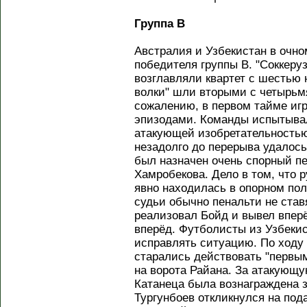
Группа B
Австралия и Узбекистан в очн
победителя группы B. "Соккеру
возглавляли квартет с шестью 
волки" шли вторыми с четырьм
сожалению, в первом тайме игр
эпизодами. Команды испытыва
атакующей изобретательностью
незадолго до перерыва удалось 
был назначен очень спорный пе
Хамробекова. Дело в том, что 
явно находилась в опорном пол
судьи обычно пенальти не ста
реализовал Бойд и вывел впер
вперёд. Футболисты из Узбекис
исправлять ситуацию. По ходу 
старались действовать "первы
на ворота Райана. За атакующу
Катанеца была вознаграждена 
Тургунбоев откликнулся на под