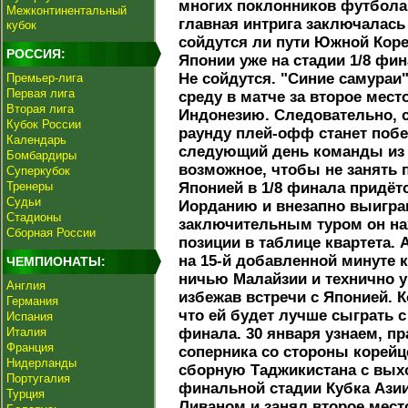
многих поклонников футбола
Межконтинентальный
главная интрига заключалась 
кубок
сойдутся ли пути Южной Коре
РОССИЯ:
Японии уже на стадии 1/8 фи
Не сойдутся. "Синие самураи"
Премьер-лига
Первая лига
среду в матче за второе мест
Вторая лига
Индонезию. Следовательно, 
Кубок России
раунду плей-офф станет побе
Календарь
следующий день команды из 
Бомбардиры
возможное, чтобы не занять п
Суперкубок
Тренеры
Японией в 1/8 финала придёт
Судьи
Иорданию и внезапно выиграв
Стадионы
заключительным туром он на
Сборная России
позиции в таблице квартета. А
на 15-й добавленной минуте 
ЧЕМПИОНАТЫ:
ничью Малайзии и технично уп
Англия
избежав встречи с Японией. 
Германия
что ей будет лучше сыграть с
Испания
Италия
финала. 30 января узнаем, 
Франция
соперника со стороны корейц
Нидерланды
сборную Таджикистана с вых
Португалия
финальной стадии Кубка Ази
Турция
Ливаном и занял второе мест