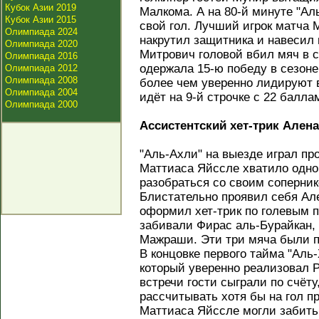
Кубок Азии 2019
Малкома. А на 80-й минуте "Ал
Кубок Азии 2015
свой гол. Лучший игрок матча
Олимпиада 2024
накрутил защитника и навесил 
Олимпиада 2020
Митрович головой вбил мяч в 
Олимпиада 2016
одержала 15-ю победу в сезоне
Олимпиада 2012
Олимпиада 2008
более чем уверенно лидируют в
Олимпиада 2004
идёт на 9-й строчке с 22 балла
Олимпиада 2000
Ассистентский хет-трик Ален
"Аль-Ахли" на выезде играл пр
Маттиаса Яйссле хватило одно
разобраться со своим соперник
Блистательно проявил себя Ал
оформил хет-трик по голевым п
забивали Фирас аль-Бурайкан,
Мажраши. Эти три мяча были пр
В концовке первого тайма "Аль
который уверенно реализовал 
встречи гости сыграли по счёт
рассчитывать хотя бы на гол п
Маттиаса Яйссле могли забить 