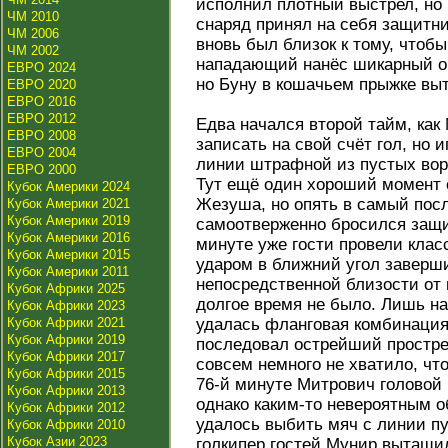
исполнил плотный выстрел, но
ЧМ 2010
снаряд принял на себя защитни
ЧМ 2006
вновь был близок к тому, чтобы
ЧМ 2002
нападающий нанёс шикарный об
ЕВРО 2024
но Буну в кошачьем прыжке вы
ЕВРО 2020
ЕВРО 2016
ЕВРО 2012
Едва начался второй тайм, как
ЕВРО 2008
записать на свой счёт гол, но 
ЕВРО 2004
линии штрафной из пустых вор
ЕВРО 2000
Тут ещё один хороший момент
Кубок Америки 2024
Жезуша, но опять в самый пос
Кубок Америки 2021
Кубок Америки 2019
самоотверженно бросился защи
Кубок Америки 2016
минуте уже гости провели клас
Кубок Америки 2015
ударом в ближний угол заверши
Кубок Америки 2011
непосредственной близости от
Кубок Африки 2025
долгое время не было. Лишь на
Кубок Африки 2023
Кубок Африки 2021
удалась фланговая комбинация,
Кубок Африки 2019
последовал острейший простр
Кубок Африки 2017
совсем немного не хватило, что
Кубок Африки 2015
76-й минуте Митрович головой 
Кубок Африки 2013
однако каким-то невероятным 
Кубок Африки 2012
удалось выбить мяч с линии пу
Кубок Африки 2010
Кубок Азии 2023
голкипер гостей Мунир вытащи