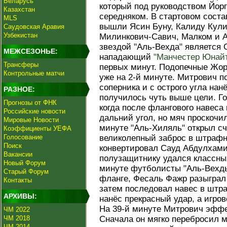
Беларусь
который под руководством Йорг
Казахстан
середняком. В стартовом соста
MLS
вышли Ясин Буну, Калиду Кули
Саудовская Аравия
Узбекистан
Милинкович-Савич, Малком и А
звездой "Аль-Вехда" является
МЕЖСЕЗОНЬЕ:
нападающий
"Манчестер Юнай
Трансферы
первых минут. Подопечные Жор
Контрольные матчи
уже на 2-й минуте. Митрович 
соперника и с острого угла нан
РАЗНОЕ:
получилось чуть выше цели. Го
Прогнозы от ФНК
когда после флангового навеса
Российские новости
дальний угол, но мяч проскочи
Мировые Новости
минуте "Аль-Хиляль" открыл с
Коэффициенты УЕФА
Голосование
великолепный заброс в штрафну
Поиск
конвертировал Сауд Абдулхами
Вакансии
полузащитнику удался классный
Новый Форум
минуте футболисты "Аль-Вехды
Старый Форум
фланге, Фесаль Фажр разыграл
Контакты
затем последовал навес в штра
АРХИВЫ:
нанёс прекрасный удар, а игров
На 39-й минуте Митрович эффек
ЧМ 2022
ЧМ 2018
Сначала он мягко перебросил м
ЧМ 2014