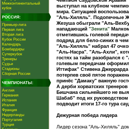
чемпион Саудовской Аравии
Межконтинентальный
выступал на клубном чемпио
кубок
мира. Ситуацией воспользов
РОССИЯ:
"Аль-Хиляль". Подопечные 
Жезуша обыграли "Аль-Вехбу
Премьер-лига
нападающий
"Зенита"
Малком
Первая лига
отметившись голевой передач
Вторая лига
Кубок России
подряд для бело-синих в чем
Календарь
"Аль-Хиляль" набрал 47 очков
Бомбардиры
"Аль-Насра". "Аль-Ахли", кот
Суперкубок
гостях за тайм разобрался с 
Тренеры
голевым передачам оформил 
Судьи
Стадионы
Иттифак" Стивена Джеррарда 
Сборная России
потерпев своё пятое поражен
принёс "Дамаку" важную гост
ЧЕМПИОНАТЫ:
А дерби хорватских тренеров
Англия
Бишчана сильнейшего не выяв
Германия
Шабаб" под их руководством
Испания
подводит итоги 17-го тура са
Италия
Франция
Нидерланды
Дежурная победа лидера
Португалия
Турция
Лидер сезона "Аль-Хиляль" до