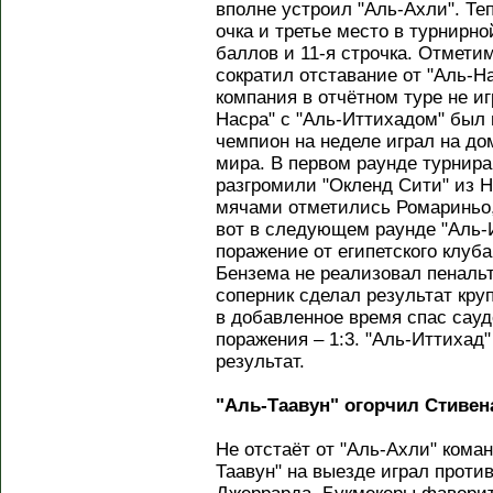
вполне устроил "Аль-Ахли". Те
очка и третье место в турнирно
баллов и 11-я строчка. Отметим
сократил отставание от "Аль-Н
компания в отчётном туре не иг
Насра" с "Аль-Иттихадом" был
чемпион на неделе играл на д
мира. В первом раунде турнир
разгромили "Окленд Сити" из 
мячами отметились Ромариньо,
вот в следующем раунде "Аль-
поражение от египетского клуба
Бензема не реализовал пенальт
соперник сделал результат кр
в добавленное время спас сауд
поражения – 1:3. "Аль-Иттихад
результат.
"Аль-Таавун" огорчил Стиве
Не отстаёт от "Аль-Ахли" кома
Таавун" на выезде играл проти