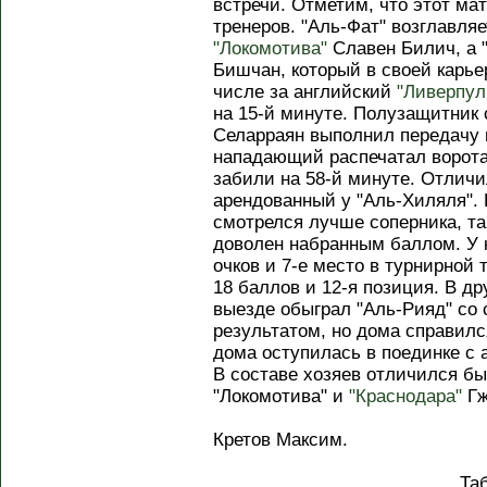
встречи. Отметим, что этот ма
тренеров. "Аль-Фат" возглавля
"Локомотива"
Славен Билич, а 
Бишчан, который в своей карь
числе за английский
"Ливерпул
на 15-й минуте. Полузащитник
Селарраян выполнил передачу 
нападающий распечатал ворота
забили на 58-й минуте. Отлич
арендованный у "Аль-Хиляля". 
смотрелся лучше соперника, та
доволен набранным баллом. У 
очков и 7-е место в турнирной 
18 баллов и 12-я позиция. В др
выезде обыграл "Аль-Рияд" со с
результатом, но дома справился
дома оступилась в поединке с 
В составе хозяев отличился б
"Локомотива" и
"Краснодара"
Гж
Кретов Максим.
Та