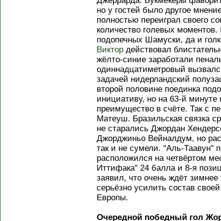
Джеррарда. Букмекеры фаворито
но у гостей было другое мнени
полностью переиграл своего со
количество голевых моментов. 
подопечных Шамуски, да и гол
Виктор
действовал блистательн
жёлто-синие заработали пенал
одиннадцатиметровый вызвалс
задачей нидерландский полуза
второй половине поединка под
инициативу, но на 63-й минуте 
преимущество в счёте. Так с 
Матеуш. Бразильская связка сра
не старались Джордан Хендерс
Джорджиньо Вейналдум, но рас
так и не сумели. "Аль-Таавун" 
расположился на четвёртом мес
Иттифака" 24 балла и 8-я пози
заявил, что очень ждёт зимнее
серьёзно усилить состав свое
Европы.
Очередной победный гол Жор