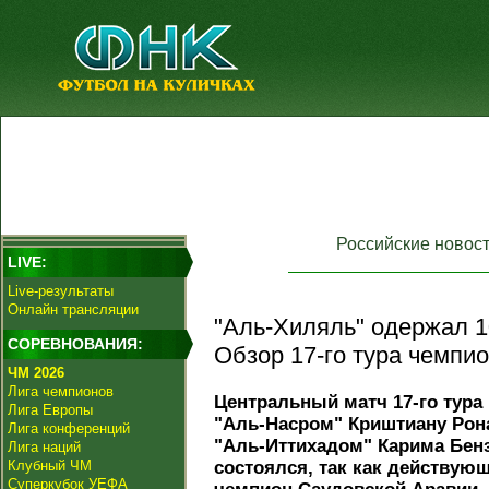
Российские новос
LIVE:
Live-результаты
Онлайн трансляции
"Аль-Хиляль" одержал 1
СОРЕВНОВАНИЯ:
Обзор 17-го тура чемпи
ЧМ 2026
Лига чемпионов
Центральный матч 17-го тура
Лига Европы
"Аль-Насром" Криштиану Рон
Лига конференций
"Аль-Иттихадом" Карима Бен
Лига наций
Клубный ЧМ
состоялся, так как действую
Суперкубок УЕФА