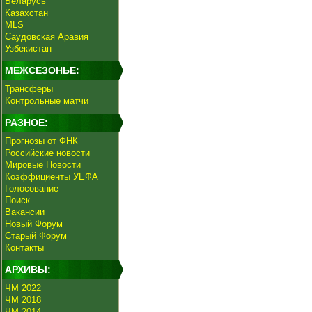
Беларусь
Казахстан
MLS
Саудовская Аравия
Узбекистан
МЕЖСЕЗОНЬЕ:
Трансферы
Контрольные матчи
РАЗНОЕ:
Прогнозы от ФНК
Российские новости
Мировые Новости
Коэффициенты УЕФА
Голосование
Поиск
Вакансии
Новый Форум
Старый Форум
Контакты
АРХИВЫ:
ЧМ 2022
ЧМ 2018
ЧМ 2014