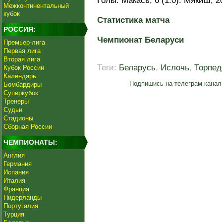
Голы: Макась, 6 (1:0). Мякиш, 20
Межконтинентальный
кубок
Статистика матча
РОССИЯ:
Чемпионат Беларуси
Премьер-лига
Первая лига
Вторая лига
Теги:
Беларусь
,
Ислочь
,
Торпед
Кубок России
Календарь
Подпишись на телеграм-канал
Бомбардиры
Суперкубок
Тренеры
Судьи
Стадионы
Сборная России
ЧЕМПИОНАТЫ:
Англия
Германия
Испания
Италия
Франция
Нидерланды
Португалия
Турция