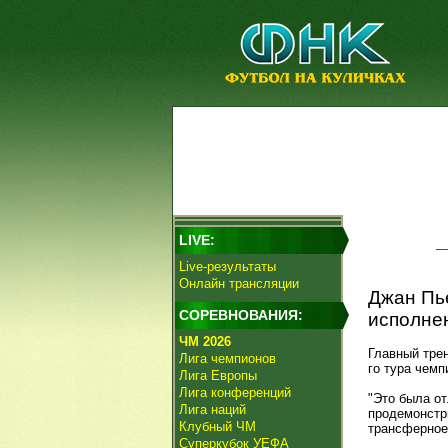
LIVE:
Live-результаты
Онлайн трансляции
Джан Пье
СОРЕВНОВАНИЯ:
исполнен
ЧМ 2026
Главный тре
Лига чемпионов
го тура чемп
Лига Европы
Лига конференций
"Это была от
Лига наций
продемонстр
Клубный ЧМ
трансферное
Суперкубок УЕФА