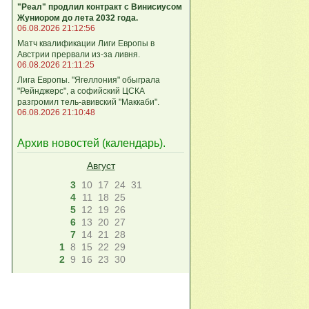
"Реал" продлил контракт с Винисиусом
Жуниором до лета 2032 года.
06.08.2026 21:12:56
Матч квалификации Лиги Европы в
Австрии прервали из-за ливня.
06.08.2026 21:11:25
Лига Европы. "Ягеллония" обыграла
"Рейнджерс", а софийский ЦСКА
разгромил тель-авивский "Маккаби".
06.08.2026 21:10:48
Архив новостей (
календарь
).
Август
3
10
17
24
31
4
11
18
25
5
12
19
26
6
13
20
27
7
14
21
28
1
8
15
22
29
2
9
16
23
30