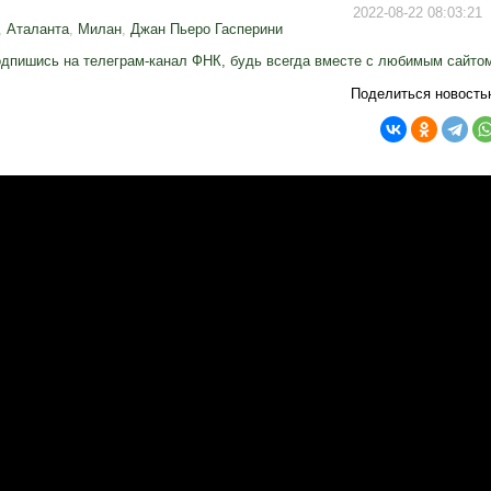
2022-08-22 08:03:21
,
Аталанта
,
Милан
,
Джан Пьеро Гасперини
дпишись на телеграм-канал ФНК, будь всегда вместе с любимым сайто
Поделиться новость