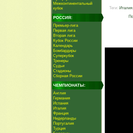
Межконтинентальный
Теги:
Италия
кубок
По
РОССИЯ:
Премьер-лига
Первая лига
Вторая лига
Кубок России
Календарь
Бомбардиры
Суперкубок
Тренеры
Судьи
Стадионы
Сборная России
ЧЕМПИОНАТЫ:
Англия
Германия
Испания
Италия
Франция
Нидерланды
Португалия
Турция