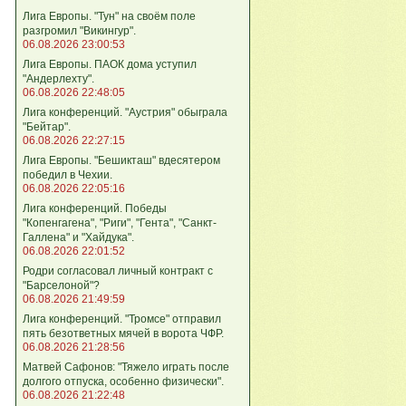
Лига Европы. "Тун" на своём поле
разгромил "Викингур".
06.08.2026 23:00:53
Лига Европы. ПАОК дома уступил
"Андерлехту".
06.08.2026 22:48:05
Лига конференций. "Аустрия" обыграла
"Бейтар".
06.08.2026 22:27:15
Лига Европы. "Бешикташ" вдесятером
победил в Чехии.
06.08.2026 22:05:16
Лига конференций. Победы
"Копенгагена", "Риги", "Гента", "Санкт-
Галлена" и "Хайдука".
06.08.2026 22:01:52
Родри согласовал личный контракт с
"Барселоной"?
06.08.2026 21:49:59
Лига конференций. "Тромсе" отправил
пять безответных мячей в ворота ЧФР.
06.08.2026 21:28:56
Матвей Сафонов: "Тяжело играть после
долгого отпуска, особенно физически".
06.08.2026 21:22:48