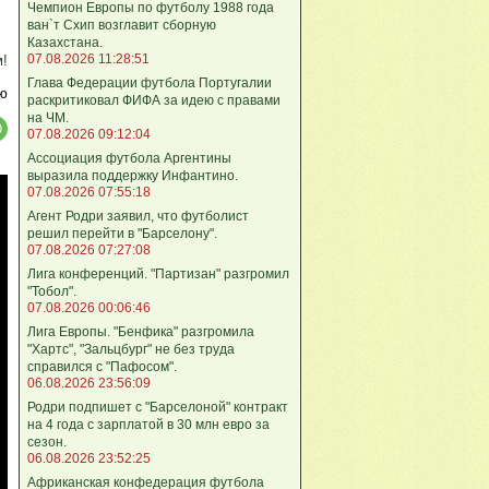
Чемпион Европы по футболу 1988 года
ван`т Схип возглавит сборную
Казахстана.
07.08.2026 11:28:51
м!
Глава Федерации футбола Португалии
ю
раскритиковал ФИФА за идею с правами
на ЧМ.
07.08.2026 09:12:04
Ассоциация футбола Аргентины
выразила поддержку Инфантино.
07.08.2026 07:55:18
Агент Родри заявил, что футболист
решил перейти в "Барселону".
07.08.2026 07:27:08
Лига кoнференций. "Партизан" разгромил
"Тобол".
07.08.2026 00:06:46
Лига Европы. "Бенфика" разгромила
"Хартс", "Зальцбург" не без труда
справился с "Пафосом".
06.08.2026 23:56:09
Родри подпишет с "Барселоной" контракт
на 4 года с зарплатой в 30 млн евро за
сезон.
06.08.2026 23:52:25
Африканская конфедерация футбола