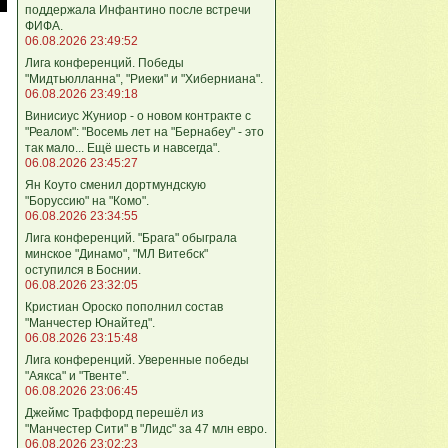
поддержала Инфантино после встречи
ФИФА.
06.08.2026 23:49:52
Лига кoнференций. Победы
"Мидтьюлланна", "Риеки" и "Хиберниана".
06.08.2026 23:49:18
Винисиус Жуниор - о новом контракте с
"Реалом": "Восемь лет на "Бернабеу" - это
так мало... Ещё шесть и навсегда".
06.08.2026 23:45:27
Ян Коуто сменил дортмундскую
"Боруссию" на "Комо".
06.08.2026 23:34:55
Лига кoнференций. "Брага" обыграла
минское "Динамо", "МЛ Витебск"
оступился в Боснии.
06.08.2026 23:32:05
Кристиан Ороско пополнил состав
"Манчестер Юнайтед".
06.08.2026 23:15:48
Лига кoнференций. Уверенные победы
"Аякса" и "Твенте".
06.08.2026 23:06:45
Джеймс Траффорд перешёл из
"Манчестер Сити" в "Лидс" за 47 млн евро.
06.08.2026 23:02:23