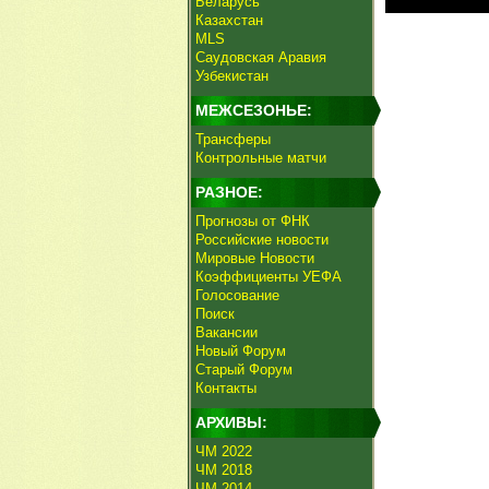
Беларусь
Казахстан
MLS
Саудовская Аравия
Узбекистан
МЕЖСЕЗОНЬЕ:
Трансферы
Контрольные матчи
РАЗНОЕ:
Прогнозы от ФНК
Российские новости
Мировые Новости
Коэффициенты УЕФА
Голосование
Поиск
Вакансии
Новый Форум
Старый Форум
Контакты
АРХИВЫ:
ЧМ 2022
ЧМ 2018
ЧМ 2014