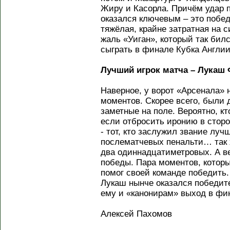
Жиру и Касорла. Причём удар 
оказался ключевым – это побед
тяжёлая, крайне затратная на с
жаль «Уиган», который так билс
сыграть в финале Кубка Англии
Лучший игрок матча – Лукаш 
Наверное, у ворот «Арсенала» 
моментов. Скорее всего, были 
заметные на поле. Вероятно, кт
если отбросить иронию в сторон
- тот, кто заслужил звание луч
послематчевых пенальти… так 
два одиннадцатиметровых. А ве
победы. Пара моментов, которы
помог своей команде победить.
Лукаш нынче оказался победит
ему и «канонирам» выход в фи
Алексей Пахомов