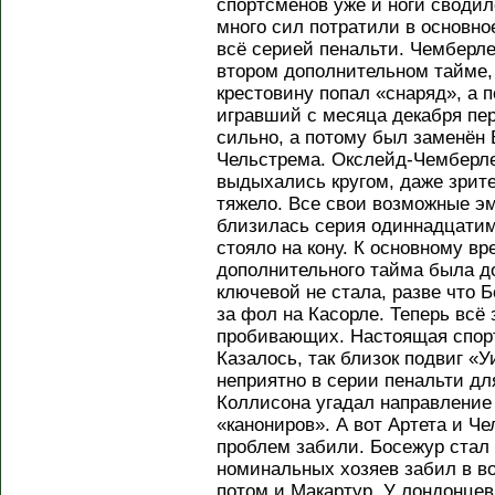
спортсменов уже и ноги сводил
много сил потратили в основно
всё серией пенальти. Чемберл
втором дополнительном тайме, 
крестовину попал «снаряд», а п
игравший с месяца декабря пер
сильно, а потому был заменён 
Чельстрема. Окслейд-Чемберлен
выдыхались кругом, даже зрите
тяжело. Все свои возможные эм
близилась серия одиннадцатим
стояло на кону. К основному в
дополнительного тайма была до
ключевой не стала, разве что 
за фол на Касорле. Теперь всё 
пробивающих. Настоящая спорт
Казалось, так близок подвиг «У
неприятно в серии пенальти для
Коллисона угадал направление
«канониров». А вот Артета и Ч
проблем забили. Босежур стал 
номинальных хозяев забил в в
потом и Макартур. У лондонцев