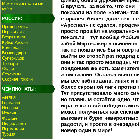
финал, обеим дружинам при
Межконтинентальный
б вручать, за всё то, что они
кубок
показали на поле. «Уиган» так
РОССИЯ:
старался, бился, даже вёл в с
«Арсенал» не сдался, продем
Премьер-лига
просто прошёл на морально-
Первая лига
пенальти – тут вообще Фабьян
Вторая лига
Кубок России
забей Мертесакер в основное
Календарь
так не появились бы и оверт
Бомбардиры
выйти во второй раз подряд 
Суперкубок
они и так просто молодцы, чт
Тренеры
лондонцев же есть замечател
Судьи
Стадионы
этом сезоне. Остался всего 
Сборная России
мы все наблюдали, иначе и н
более скромной лиги против г
ЧЕМПИОНАТЫ:
Тут присутствовало много си
Англия
но главным остаётся одно, чт
Германия
игра, в которой победить мо
Испания
может получиться как спекта
Италия
вызовет и бурю невероятных 
Франция
Нидерланды
радости, и просто в очередной
Португалия
номер один в мире!
Турция