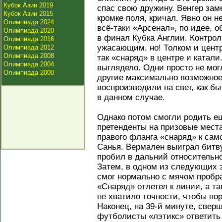
Кубок Азии 2019
спас свою дружину. Венгер зам
Кубок Азии 2015
кромке поля, кричал. Явно он н
Олимпиада 2024
всё-таки «Арсенал», по идее, о
Олимпиада 2020
в финал Кубка Англии. Контрол
Олимпиада 2016
ужасающим, но! Толком и цент
Олимпиада 2012
Олимпиада 2008
так «снаряд» в центре и катали
Олимпиада 2004
выглядело. Одни просто не могл
Олимпиада 2000
другие максимально возможное
воспроизводили на свет, как бы
в данном случае.
Однако потом смогли родить е
претенденты на призовые места
правого фланга «снаряд» к сам
Санья. Вермален выиграл битву
пробил в дальний относительно
Затем, в одном из следующих 
смог нормально с мячом пробр
«Снаряд» отлетел к линии, а т
не хватило точности, чтобы по
Наконец, на 39-й минуте, свер
футболисты «лэтикс» ответить 