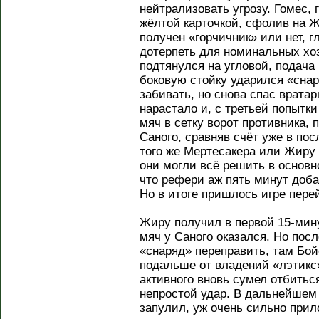
нейтрализовать угрозу. Гомес, 
жёлтой карточкой, сфолив на Ж
получен «горчичник» или нет, 
дотерпеть для номинальных хо
подтянулся на угловой, подача
боковую стойку ударился «снар
забивать, но снова спас вратар
нарастало и, с третьей попытк
мяч в сетку ворот противника,
Саного, сравняв счёт уже в по
того же Мертесакера или Жиру
они могли всё решить в основн
что рефери аж пять минут доба
Но в итоге пришлось игре пере
Жиру получил в первой 15-мину
мяч у Саного оказался. Но пос
«снаряд» переправить, там Бой
подальше от владений «лэтикс»
активного вновь сумел отбитьс
непростой удар. В дальнейшем
запулил, уж очень сильно прил