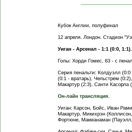
Кубок Англии, полуфинал
12 апреля. Лондон. Стадион "У
Уиган - Арсенал - 1:1 (0:0, 1:1)
Голы: Хорди Гомес, 63 - с пеналь
Серия пенальти: Колдуэлл (0:0 -
(0:1 - вратарь), Чельстрем (0:2)
Макартур (2:3), Санти Касорла (
Он-лайн трансляция.
Уиган: Карсон, Бойс, Иван Рами
Макартур, Микихрэн (Коллисон,
Фортюне, Макманаман (Пауэлл,
Арсенал: Фабяньски, Санья, М