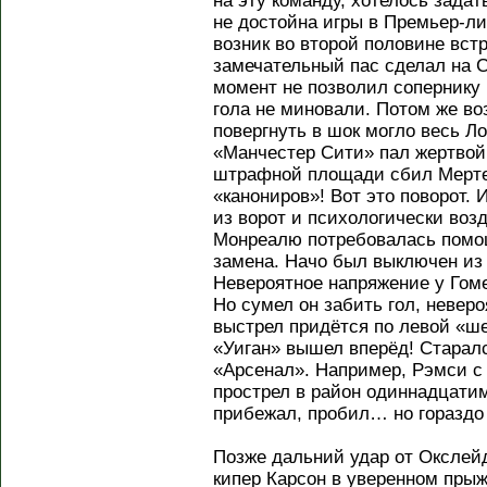
на эту команду, хотелось задат
не достойна игры в Премьер-л
возник во второй половине встр
замечательный пас сделал на С
момент не позволил сопернику 
гола не миновали. Потом же воз
повергнуть в шок могло весь Л
«Манчестер Сити» пал жертвой
штрафной площади сбил Мертес
«канониров»! Вот это поворот.
из ворот и психологически воз
Монреалю потребовалась помощ
замена. Начо был выключен из 
Невероятное напряжение у Гоме
Но сумел он забить гол, неверо
выстрел придётся по левой «шес
«Уиган» вышел вперёд! Старал
«Арсенал». Например, Рэмси с
прострел в район одиннадцатим
прибежал, пробил… но гораздо
Позже дальний удар от Окслей
кипер Карсон в уверенном прыж