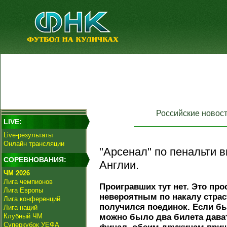
Российские новос
LIVE:
Live-результаты
Онлайн трансляции
"Арсенал" по пенальти 
СОРЕВНОВАНИЯ:
Англии.
ЧМ 2026
Лига чемпионов
Проигравших тут нет. Это про
Лига Европы
невероятным по накалу страс
Лига конференций
получился поединок. Если б
Лига наций
Клубный ЧМ
можно было два билета дава
Суперкубок УЕФА