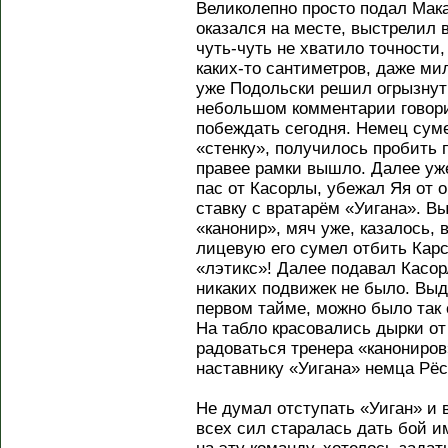
Великолепно просто подал Мак
оказался на месте, выстрелил 
чуть-чуть не хватило точности,
каких-то сантиметров, даже ми
уже Подольски решил огрызнут
небольшом комментарии говори
побеждать сегодня. Немец сум
«стенку», получилось пробить 
правее рамки вышло. Далее уж
пас от Касорлы, убежал Яя от 
ставку с вратарём «Уигана». В
«канонир», мяч уже, казалось, в
лицевую его сумел отбить Карс
«лэтикс»! Далее подавал Касо
никаких подвижек не было. Вы
первом тайме, можно было так 
На табло красовались дырки от
радоваться тренера «канониров»
наставнику «Уигана» немца Рёс
Не думал отступать «Уиган» и 
всех сил старалась дать бой и