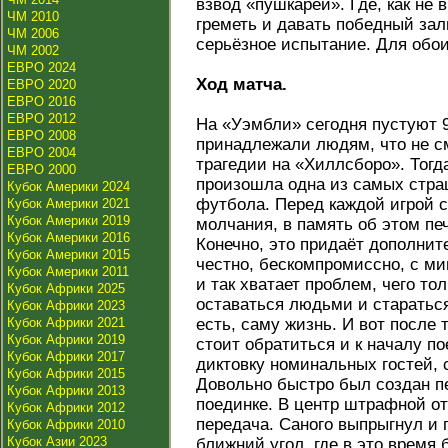
взвод «пушкарей». Где, как не 
ЧМ 2010
греметь и давать победный зал
ЧМ 2006
серьёзное испытание. Для обои
ЧМ 2002
ЕВРО 2024
Ход матча.
ЕВРО 2020
ЕВРО 2016
ЕВРО 2012
На «Уэмбли» сегодня пустуют 9
ЕВРО 2008
принадлежали людям, что не с
ЕВРО 2004
трагедии на «Хиллсборо». Тогда
ЕВРО 2000
произошла одна из самых стра
Кубок Америки 2024
футбола. Перед каждой игрой с
Кубок Америки 2021
Кубок Америки 2019
молчания, в память об этом пе
Кубок Америки 2016
Конечно, это придаёт дополнит
Кубок Америки 2015
честно, бескомпромиссно, с м
Кубок Америки 2011
и так хватает проблем, чего то
Кубок Африки 2025
оставаться людьми и стараться 
Кубок Африки 2023
Кубок Африки 2021
есть, саму жизнь. И вот после 
Кубок Африки 2019
стоит обратиться и к началу п
Кубок Африки 2017
диктовку номинальных гостей, 
Кубок Африки 2015
Довольно быстро был создан п
Кубок Африки 2013
поединке. В центр штрафной о
Кубок Африки 2012
передача. Саного выпрыгнул и 
Кубок Африки 2010
Кубок Азии 2023
ближний угол, где в это время 