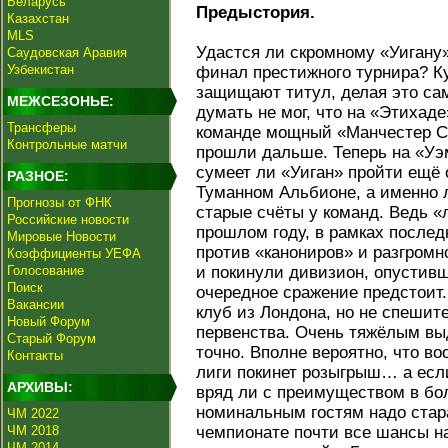
Беларусь
Предыстория.
Казахстан
MLS
Удастся ли скромному «Уигану»
Саудовская Аравия
Узбекистан
финал престижного турнира? Ку
защищают титул, делая это сам
МЕЖСЕЗОНЬЕ:
думать не мог, что на «Этихад
Трансферы
команде мощный «Манчестер Си
Контрольные матчи
прошли дальше. Теперь на «Уэ
сумеет ли «Уиган» пройти ещё 
РАЗНОЕ:
Туманном Альбионе, а именно 
Прогнозы от ФНК
старые счёты у команд. Ведь «
Российские новости
прошлом году, в рамках послед
Мировые Новости
против «канониров» и разгромн
Коэффициенты УЕФА
Голосование
и покинули дивизион, опустив
Поиск
очередное сражение предстоит
Вакансии
клуб из Лондона, но не спешит
Новый Форум
первенства. Очень тяжёлым выд
Старый Форум
точно. Вполне вероятно, что в
Контакты
лиги покинет розыгрыш… а если 
АРХИВЫ:
вряд ли с преимуществом в бол
номинальным гостям надо стара
ЧМ 2022
ЧМ 2018
чемпионате почти все шансы на
ЧМ 2014