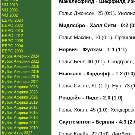
Макклесфилд - Шеффилд Уэнсд
ЧМ 2010
ЧМ 2006
Голы: Джонсон, 25 (0:1). Уиллиа
ЧМ 2002
ЕВРО 2024
Мидлсбро - Халл Сити - 0:2 (0
ЕВРО 2020
ЕВРО 2016
ЕВРО 2012
Голы: Маклин, 10 (0:1). Прошвиц
ЕВРО 2008
ЕВРО 2004
Норвич - Фулхэм - 1:1 (1:1)
ЕВРО 2000
Кубок Америки 2024
Голы: Бент, 40 (0:1). Снодграсс, 
Кубок Америки 2021
Кубок Америки 2019
Кубок Америки 2016
Ньюкасл - Кардифф - 1:2 (0:0)
Кубок Америки 2015
Кубок Америки 2011
Голы: Сиссе, 61 (1:0). Нун, 73 (1
Кубок Африки 2025
Кубок Африки 2023
Кубок Африки 2021
Рочдэйл - Лидс - 2:0 (1:0)
Кубок Африки 2019
Кубок Африки 2017
Голы: Хогэн, 45 (1:0). Хендерсон,
Кубок Африки 2015
Кубок Африки 2013
Саутгемптон - Бернли - 4:3 (2:
Кубок Африки 2012
Кубок Африки 2010
Кубок Азии 2023
Голы: Клайн, 22 (1:0). Ламберт, 2