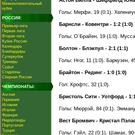
Астон Вилла - Шеффилд Юнайт
Межконтинентальный
кубок
Голы: Мерфи, 19 (0:1). Хелениус,
РОССИЯ:
Барнсли - Ковентри - 1:2 (1:0)
Премьер-лига
Первая лига
Голы: О`Брайен, 19 (1:0). Мусса, 
Вторая лига
Кубок России
Календарь
Болтон - Блэкпул - 2:1 (1:1)
Бомбардиры
Суперкубок
Голы: Нгог, 11 (1:0). Баркузен, 4
Тренеры
Судьи
Стадионы
Брайтон - Рединг - 1:0 (1:0)
Сборная России
Гол: Крофтс, 32 (1:0).
ЧЕМПИОНАТЫ:
Англия
Бристоль Сити - Уотфорд - 1:1
Германия
Испания
Голы: Мюррэй, 84 (0:1). Эмману
Италия
Франция
Нидерланды
Вест Бромвич - Кристал Пэлас 
Португалия
Турция
Голы: Гэйл, 22 (0:1). Шамах, 90+