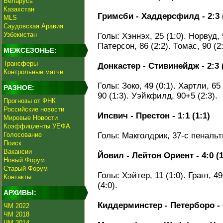
Беларусь
Казахстан
Гримсби - Хаддерсфилд - 2:3 (
MLS
Саудовская Аравия
Узбекистан
Голы: Хэннэх, 25 (1:0). Норвуд, 5
Патерсон, 86 (2:2). Томас, 90 (2:
МЕЖСЕЗОНЬЕ:
Трансферы
Донкастер - Стивинейдж - 2:3 (
Контрольные матчи
Голы: Зоко, 49 (0:1). Хартли, 65 
РАЗНОЕ:
90 (1:3). Уэйкфилд, 90+5 (2:3).
Прогнозы от ФНК
Российские новости
Ипсвич - Престон - 1:1 (1:1)
Мировые Новости
Коэффициенты УЕФА
Голосование
Голы: Макголдрик, 37-с пенальти
Поиск
Вакансии
Йовил - Лейтон Ориент - 4:0 (1
Новый Форум
Старый Форум
Голы: Хэйтер, 11 (1:0). Грант, 49
Контакты
(4:0).
АРХИВЫ:
Киддерминстер - Петерборо - 
ЧМ 2022
ЧМ 2018
ЧМ 2014