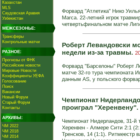
Казахстан
MLS
Форвард "Атлетика" Нико Уиль
Саудовская Аравия
Marca. 22-летний игрок травми
Узбекистан
четвертьфинальном матче Лиги
МЕЖСЕЗОНЬЕ:
Трансферы
Контрольные матчи
Роберт Левандовски мо
недели из-за травмы.
РАЗНОЕ:
2
Прогнозы от ФНК
Российские новости
Форвард "Барселоны" Роберт Л
Мировые Новости
матче 32-го тура чемпионата Ис
Коэффициенты УЕФА
данным AS, у польского форвар
Голосование
Поиск
Вакансии
Новый Форум
Чемпионат Нидерландо
Старый Форум
проиграл "Херенвену"
Контакты
АРХИВЫ:
Чемпионат Нидерландов, 31-й 
ЧМ 2022
Херенвен - Алмере Сити 2:1 (2:1
ЧМ 2018
Тренсков, 14 (1:1). Ритмеестр в
ЧМ 2014