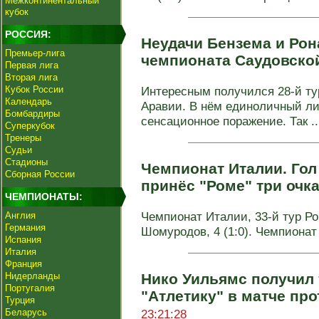
Межконтинентальный
кубок
РОССИЯ:
Неудачи Бензема и Рона
Премьер-лига
чемпионата Саудовско
Первая лига
Вторая лига
Кубок России
Интересным получился 28-й ту
Календарь
Аравии. В нём единоличный ли
Бомбардиры
сенсационное поражение. Так ..
Суперкубок
Тренеры
Судьи
Стадионы
Чемпионат Италии. Го
Сборная России
принёс "Роме" три очк
ЧЕМПИОНАТЫ:
Чемпионат Италии, 33-й тур Ром
Англия
Германия
Шомуродов, 4 (1:0). Чемпионат
Испания
Италия
Франция
Нидерланды
Нико Уильямс получил 
Португалия
"Атлетику" в матче про
Турция
Беларусь
23:21:28