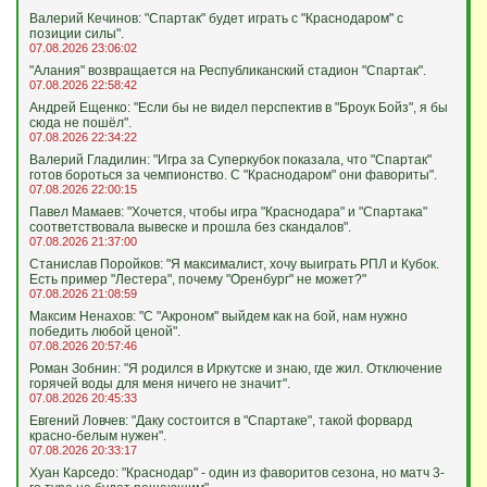
Валерий Кечинов: "Спартак" будет играть с "Краснодаром" с
позиции силы".
07.08.2026 23:06:02
"Алания" возвращается на Республиканский стадион "Спартак".
07.08.2026 22:58:42
Андрей Ещенко: "Если бы не видел перспектив в "Броук Бойз", я бы
сюда не пошёл".
07.08.2026 22:34:22
Валерий Гладилин: "Игра за Суперкубок показала, что "Спартак"
готов бороться за чемпионство. С "Краснодаром" они фавориты".
07.08.2026 22:00:15
Павел Мамаев: "Хочется, чтобы игра "Краснодара" и "Спартака"
соответствовала вывеске и прошла без скандалов".
07.08.2026 21:37:00
Станислав Поройков: "Я максималист, хочу выиграть РПЛ и Кубок.
Есть пример "Лестера", почему "Оренбург" не может?"
07.08.2026 21:08:59
Максим Ненахов: "С "Акроном" выйдем как на бой, нам нужно
победить любой ценой".
07.08.2026 20:57:46
Роман Зобнин: "Я родился в Иркутске и знаю, где жил. Отключение
горячей воды для меня ничего не значит".
07.08.2026 20:45:33
Евгений Ловчев: "Даку состоится в "Спартаке", такой форвард
красно-белым нужен".
07.08.2026 20:33:17
Хуан Карседо: "Краснодар" - один из фаворитов сезона, но матч 3-