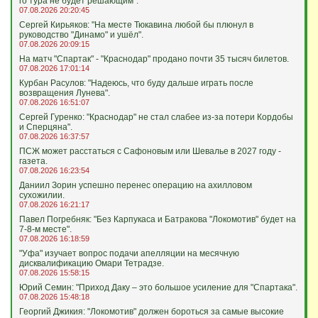
го тура не будет решающим".
07.08.2026 20:20:45
Сергей Кирьяков: "На месте Тюкавина любой бы плюнул в
руководство "Динамо" и ушёл".
07.08.2026 20:09:15
На матч "Спартак" - "Краснодар" продано почти 35 тысяч билетов.
07.08.2026 17:01:14
Курбан Расулов: "Надеюсь, что буду дальше играть после
возвращения Лунева".
07.08.2026 16:51:07
Сергей Гуренко: "Краснодар" не стал слабее из-за потери Кордобы
и Сперцяна".
07.08.2026 16:37:57
ПСЖ может расстаться с Сафоновым или Шевалье в 2027 году -
газета.
07.08.2026 16:23:54
Даниил Зорин успешно перенес операцию на ахилловом
сухожилии.
07.08.2026 16:21:17
Павел Погребняк: "Без Карпукаса и Батракова "Локомотив" будет на
7-8-м месте".
07.08.2026 16:18:59
"Уфа" изучает вопрос подачи апелляции на месячную
дисквалификацию Омари Тетрадзе.
07.08.2026 15:58:15
Юрий Семин: "Приход Даку – это большое усиление для "Спартака".
07.08.2026 15:48:18
Георгий Джикия: "Локомотив" должен бороться за самые высокие