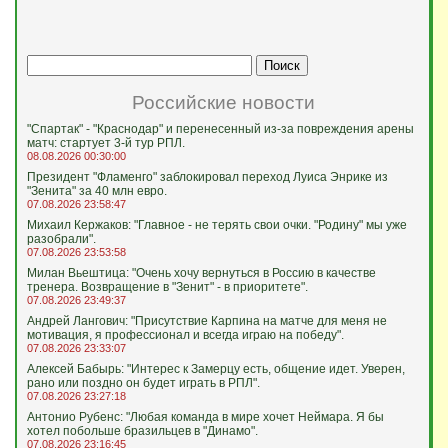
Российские новости
"Спартак" - "Краснодар" и перенесенный из-за повреждения арены
матч: стартует 3-й тур РПЛ.
08.08.2026 00:30:00
Президент "Фламенго" заблокировал переход Луиса Энрике из
"Зенита" за 40 млн евро.
07.08.2026 23:58:47
Михаил Кержаков: "Главное - не терять свои очки. "Родину" мы уже
разобрали".
07.08.2026 23:53:58
Милан Вьештица: "Очень хочу вернуться в Россию в качестве
тренера. Возвращение в "Зенит" - в приоритете".
07.08.2026 23:49:37
Андрей Лангович: "Присутствие Карпина на матче для меня не
мотивация, я профессионал и всегда играю на победу".
07.08.2026 23:33:07
Алексей Бабырь: "Интерес к Замерцу есть, общение идет. Уверен,
рано или поздно он будет играть в РПЛ".
07.08.2026 23:27:18
Антонио Рубенс: "Любая команда в мире хочет Неймара. Я бы
хотел побольше бразильцев в "Динамо".
07.08.2026 23:16:45