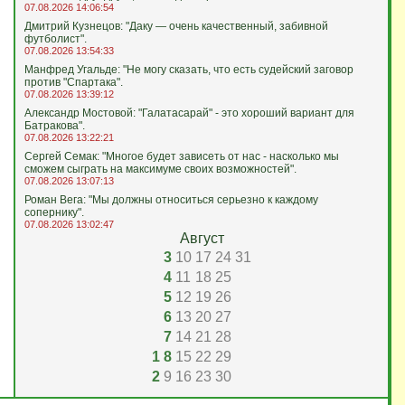
07.08.2026 14:06:54
Дмитрий Кузнецов: "Даку — очень качественный, забивной
футболист".
07.08.2026 13:54:33
Манфред Угальде: "Не могу сказать, что есть судейский заговор
против "Спартака".
07.08.2026 13:39:12
Александр Мостовой: "Галатасарай" - это хороший вариант для
Батракова".
07.08.2026 13:22:21
Сергей Семак: "Многое будет зависеть от нас - насколько мы
сможем сыграть на максимуме своих возможностей".
07.08.2026 13:07:13
Роман Вега: "Мы должны относиться серьезно к каждому
сопернику".
07.08.2026 13:02:47
Август
3
10
17
24
31
4
11
18
25
5
12
19
26
6
13
20
27
7
14
21
28
1
8
15
22
29
2
9
16
23
30