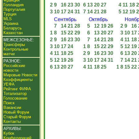
Франция
2
9
16
23
30
6
13
20
27
4
11
18
2
Голландия
Португалия
3
10
17
24
31
7
14
21
28
5
12
19
2
Турция
MLS
Сентябрь
Октябрь
Нояб
Украина
7
14
21
28
5
12
19
26
2
9
16
Беларусь
1
8
15
22
29
6
13
20
27
3
10
17
Казахстан
2
9
16
23
30
7
14
21
28
4
11
18
МЕЖСЕЗОНЬЕ:
Трансферы
3
10
17
24
1
8
15
22
29
5
12
19
Контрольные
4
11
18
25
2
9
16
23
30
6
13
20
матчи
5
12
19
26
3
10
17
24
31
7
14
21
РАЗНОЕ:
Российские
6
13
20
27
4
11
18
25
1
8
15
22
новости
Мировые Новости
Коэффициенты
УЕФА
Рейтинг ФИФА
Тотализатор
Голосование
Поиск
Вакансии
Новый Форум
Старый Форум
Контакты
АРХИВЫ:
Кубок
Конфедераций