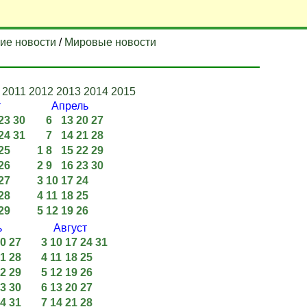
ие новости
/
Мировые новости
2011
2012
2013
2014
2015
т
Апрель
23
30
6
13
20
27
24
31
7
14
21
28
25
1
8
15
22
29
26
2
9
16
23
30
27
3
10
17
24
28
4
11
18
25
29
5
12
19
26
ь
Август
0
27
3
10
17
24
31
1
28
4
11
18
25
2
29
5
12
19
26
3
30
6
13
20
27
4
31
7
14
21
28