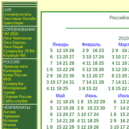
LIVE:
Live-результаты
Российск
Текстовые Онлайн
трансляции
СОРЕВНОВАНИЯ:
ЧМ 2018
Лига Чемпионов
2010
Лига Европы
Январь
Февраль
Мар
Лига Наций
5
12
19
26
2
9
16
23
2
9
16
Суперкубок УЕФА
Клубный ЧМ
6
13
20
27
3
10
17
24
3
10
17
РОССИЯ:
7
14
21
28
4
11
18
25
4
11
18
Премьер-лига
1
8
15
22
29
5
12
19
26
5
12
19
Календарь
Кубок России
2
9
16
23
30
6
13
20
27
6
13
20
ФНЛ
3
10
17
24
31
7
14
21
28
7
14
21
Суперкубок
Молодежный
4
11
18
25
1
8
15
22
1
8
15
22
турнир
Май
Июнь
Июл
Сборная России
Сайты клубов
4
11
18
25
1
8
15
22
29
6
13
2
ЧЕМПИОНАТЫ:
5
12
19
26
2
9
16
23
30
7
14
2
Англия
6
13
20
27
3
10
17
24
1
8
15
2
Германия
Испания
7
14
21
28
4
11
18
25
2
9
16
2
Италия
1
8
15
22
29
5
12
19
26
3
10
17
2