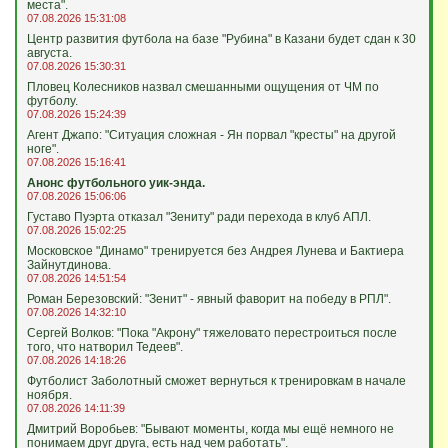
места".
07.08.2026 15:31:08
Центр развития футбола на базе "Рубина" в Казани будет сдан к 30
августа.
07.08.2026 15:30:31
Пловец Колесников назвал смешанными ощущения от ЧМ по
футболу.
07.08.2026 15:24:39
Агент Джапо: "Ситуация сложная - Ян порвал "кресты" на другой
ноге".
07.08.2026 15:16:41
Анонс футбольного уик-энда.
07.08.2026 15:06:06
Густаво Пуэрта отказал "Зениту" ради перехода в клуб АПЛ.
07.08.2026 15:02:25
Московское "Динамо" тренируется без Андрея Лунева и Бактиера
Зайнутдинова.
07.08.2026 14:51:54
Роман Березовский: "Зенит" - явный фаворит на победу в РПЛ".
07.08.2026 14:32:10
Сергей Волков: "Пока "Акрону" тяжеловато перестроиться после
того, что натворил Тедеев".
07.08.2026 14:18:26
Футболист Заболотный сможет вернуться к тренировкам в начале
ноября.
07.08.2026 14:11:39
Дмитрий Воробьев: "Бывают моменты, когда мы ещё немного не
понимаем друг друга, есть над чем работать".