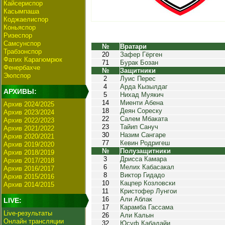
Кайсериспор
Касымпаша
Коджаелиспор
Коньяспор
Ризеспор
Самсунспор
№
Вратари
Трабзонспор
20
Зафер Гёрген
Фатих Карагюмрюк
71
Бурак Бозан
Фенербахче
№
Защитники
Эюпспор
2
Луис Перес
4
Арда Кызылдаг
АРХИВЫ:
5
Нихад Муякич
14
Миенти Абена
Архив 2024/2025
18
Деян Сореску
Архив 2023/2024
22
Салем Мбаката
Архив 2022/2023
23
Тайип Сануч
Архив 2021/2022
30
Назим Сангаре
Архив 2020/2021
77
Кевин Родригеш
Архив 2019/2020
№
Полузащитники
Архив 2018/2019
3
Дрисса Камара
Архив 2017/2018
6
Мелих Кабасакал
Архив 2016/2017
8
Виктор Гидадо
Архив 2015/2016
10
Кацпер Козловски
Архив 2014/2015
11
Кристофер Лунгои
16
Али Аблак
LIVE:
17
Карамба Гассама
Live-результаты
26
Али Калын
Онлайн трансляции
32
Юсуф Кабадайи