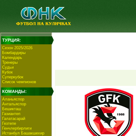
ТУРЦИЯ:
Сезон 2025/2026
Бомбардиры
Календарь
Тренеры
Судьи
Кубок
Суперкубок
Список чемпионов
КОМАНДЫ:
Аланьяспор
Антальяспор
Бешикташ
Газиантеп
Галатасарай
Гезтепе
Генчлербирлиги
Истанбул Башакшехир