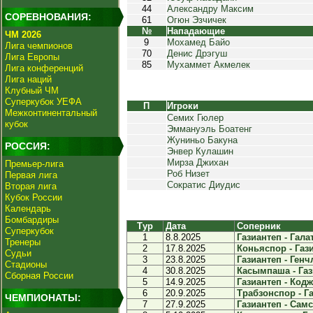
44
Александру Максим
СОРЕВНОВАНИЯ:
61
Огюн Эзчичек
№
Нападающие
ЧМ 2026
9
Мохамед Байо
Лига чемпионов
70
Денис Дрэгуш
Лига Европы
85
Мухаммет Акмелек
Лига конференций
Лига наций
Клубный ЧМ
Суперкубок УЕФА
П
Игроки
Межконтинентальный
Семих Гюлер
кубок
Эммануэль Боатенг
Жуниньо Бакуна
РОССИЯ:
Энвер Кулашин
Мирза Джихан
Премьер-лига
Роб Низет
Первая лига
Сократис Диудис
Вторая лига
Кубок России
Календарь
Бомбардиры
Тур
Дата
Соперник
Суперкубок
1
8.8.2025
Газиантеп - Галат
Тренеры
2
17.8.2025
Коньяспор - Гази
Судьи
3
23.8.2025
Газиантеп - Генч
Стадионы
4
30.8.2025
Касымпаша - Гази
Сборная России
5
14.9.2025
Газиантеп - Кодж
6
20.9.2025
Трабзонспор - Га
ЧЕМПИОНАТЫ:
7
27.9.2025
Газиантеп - Самс