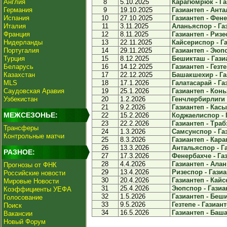
Англия
8
5.10.2025
Карагюмрюк - Газ
Германия
9
19.10.2025
Газиантеп - Анта
Испания
10
27.10.2025
Газиантеп - Фене
Италия
11
3.11.2025
Аланьяспор - Газ
Франция
12
8.11.2025
Газиантеп - Ризе
Нидерланды
13
22.11.2025
Кайсериспор - Га
Португалия
14
29.11.2025
Газиантеп - Эюпс
Турция
15
8.12.2025
Бешикташ - Газиа
Беларусь
16
14.12.2025
Газиантеп - Гезте
Казахстан
17
22.12.2025
Башакшехир - Газ
MLS
18
17.1.2026
Галатасарай - Газ
Саудовская Аравия
19
25.1.2026
Газиантеп - Конь
Узбекистан
20
1.2.2026
Генчлербирлиги -
21
9.2.2026
Газиантеп - Касы
МЕЖСЕЗОНЬЕ:
22
15.2.2026
Коджаелиспор - Г
23
22.2.2026
Газиантеп - Траб
Трансферы
24
1.3.2026
Самсунспор - Газ
Контрольные матчи
25
8.3.2026
Газиантеп - Кара
26
13.3.2026
Антальяспор - Га
РАЗНОЕ:
27
17.3.2026
Фенербахче - Газ
28
4.4.2026
Газиантеп - Алан
Прогнозы от ФНК
29
13.4.2026
Ризеспор - Газиа
Российские новости
30
20.4.2026
Газиантеп - Кайс
Мировые Новости
31
25.4.2026
Эюпспор - Газиан
Коэффициенты УЕФА
32
1.5.2026
Газиантеп - Беши
Голосование
33
9.5.2026
Гезтепе - Газиант
Поиск
34
16.5.2026
Газиантеп - Баша
Вакансии
Новый Форум