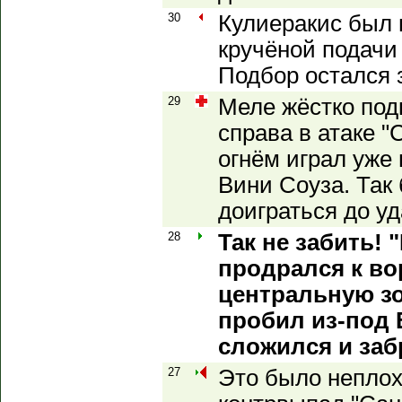
30
Кулиеракис был 
кручёной подачи
Подбор остался 
29
Меле жёстко под
справа в атаке "
огнём играл уже
Вини Соуза. Так
доиграться до у
28
Так не забить!
продрался к во
центральную зо
пробил из-под 
сложился и заб
27
Это было неплох