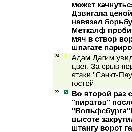
может качнутьс
Дзвигала цено
навязал борьбу
Меткалф проби
мяч в створ вор
шпагате париро
34
Адам Дагим увид
цвет. За срыв пе
атаки "Санкт-Па
гостей.
33
Во второй раз 
"пиратов" посл
"Вольфсбурга"!
высоте закрут
штангу ворот га