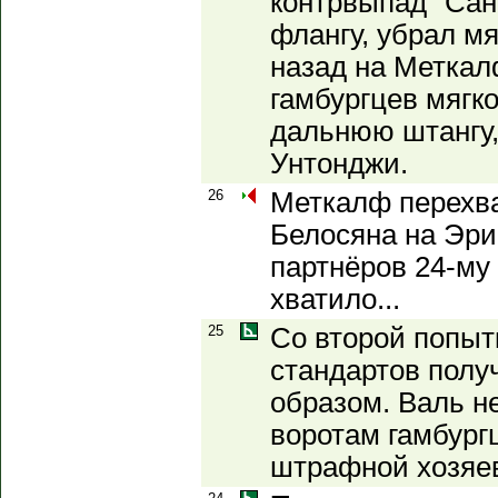
контрвыпад "Сан
флангу, убрал мя
назад на Меткал
гамбургцев мягк
дальнюю штангу,
Унтонджи.
26
Меткалф перехв
Белосяна на Эри
партнёров 24-му 
хватило...
25
Со второй попыт
стандартов полу
образом. Валь н
воротам гамбургц
штрафной хозяе