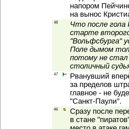
напором Пейчин
на вынос Кристи
48
Что после гола 
старте второг
"Вольфсбурга" 
Поле дымом толк
потому не стал
столичный судь
47
Рванувший впер
за пределов штр
главное - не буд
"Санкт-Паули".
46
Сразу после пе
в стане "пиратов
место в атаке г