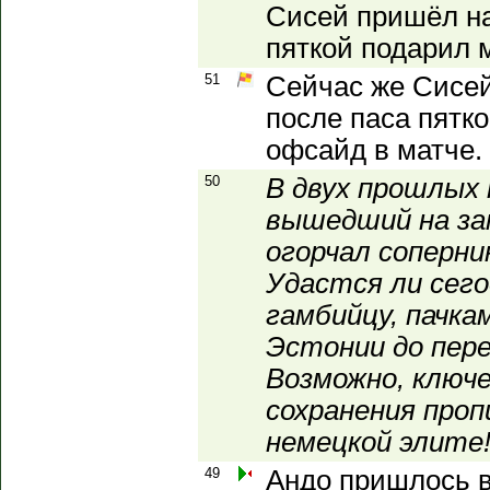
Сисей пришёл на
пяткой подарил 
51
Сейчас же Сисей
после паса пятк
офсайд в матче.
50
В двух прошлых
вышедший на за
огорчал соперни
Удастся ли сего
гамбийцу, пачка
Эстонии до пере
Возможно, ключе
сохранения проп
немецкой элите
49
Андо пришлось в