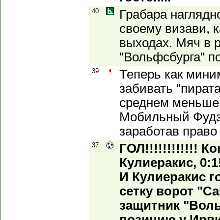
40
Грабара наглядн
своему визави, к
выходах. Мяч в р
"Вольфсбурга" п
39
Теперь как мин
забивать "пират
среднем меньше г
Мобильный Фудзи
заработав право 
37
ГОЛ!!!!!!!!!!!! 
Кулиеракис, 0:1!
И Кулиеракис г
сетку ворот "С
защитник "Вол
позицию у Ирви