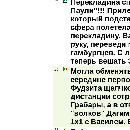
24
Перекладина сп
Паули"!!! Приле
который подста
сфера полетела
перекладину. В
руку, переведя 
гамбургцев. С 
теперь вешать 
23
Могла обменят
середине перво
Фудзита щелчк
дистанции сотр
Грабары, а в о
"волков" Дагим
1x1 с Василем. 
22