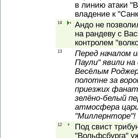
в линию атаки "
владение к "Санк
14
Андо не позволи
на рандеву с Ва
контролем "волко
13
Перед началом 
Паули" явили на
Весёлым Роджер
полотне за вор
приезжих фанат
зелёно-белый п
атмосфера цари
"Миллернторе"!
12
Под свист трибу
"Вольфсбурга" у