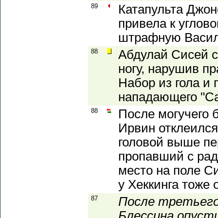
89
Катапульта Джон
привела к углов
штрафную Васил
88
Абдулай Сисей 
ногу, нарушив п
Набор из гола и
нападающего "Са
88
После могучего б
Ирвин отклеился
головой выше пе
пропавший с рад
место на поле Си
у Хеккинга тоже
87
После третьего 
Блессина опусти