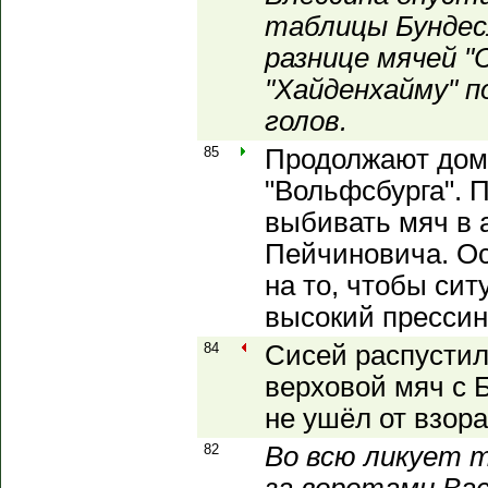
таблицы Бундес
разнице мячей 
"Хайденхайму" п
голов.
85
Продолжают дом
"Вольфсбурга". 
выбивать мяч в 
Пейчиновича. Ос
на то, чтобы сит
высокий прессин
84
Сисей распустил
верховой мяч с 
не ушёл от взора
82
Во всю ликует 