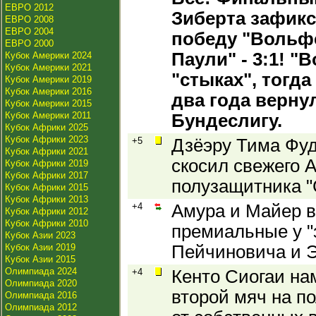
ЕВРО 2012
Зиберта зафик
ЕВРО 2008
ЕВРО 2004
победу "Вольфс
ЕВРО 2000
Паули" - 3:1! "
Кубок Америки 2024
Кубок Америки 2021
"стыках", тогда
Кубок Америки 2019
Кубок Америки 2016
два года верну
Кубок Америки 2015
Кубок Америки 2011
Бундеслигу.
Кубок Африки 2025
Кубок Африки 2023
+5
Дзёэру Тима Фуд
Кубок Африки 2021
скосил свежего А
Кубок Африки 2019
Кубок Африки 2017
полузащитника "
Кубок Африки 2015
Кубок Африки 2013
+4
Амура и Майер в
Кубок Африки 2012
Кубок Африки 2010
премиальные у "
Кубок Азии 2023
Кубок Азии 2019
Пейчиновича и Э
Кубок Азии 2015
Олимпиада 2024
+4
Кенто Сиогаи н
Олимпиада 2020
второй мяч на п
Олимпиада 2016
Олимпиада 2012