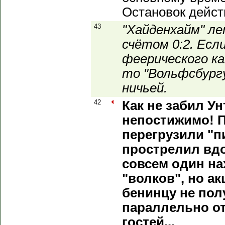
Остановок дейст
43
"Хайденхайм" ле
счётом 0:2. Есл
феерического ка
то "Вольфсбургу
ничьей.
42
Как не забил Ун
непостижимо! П
перегрузили "п
прострелил вдо
совсем один на
"волков", но а
бенинцу не пол
параллельно о
гостей...