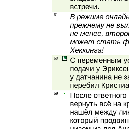
встречи.
61
В режиме онлайн
прежнему не вы
не менее, второ
может стать ф
Хеккинга!
60
С переменным ус
подачи у Эриксе
у датчанина не з
перебил Кристиа
59
После ответного 
вернуть всё на к
нашёл между ли
который продвин
низом из-под Ан