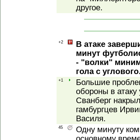
другое.
+2
В атаке заверш
минут футболис
- "волки" мини
гола с угловог
+1
Большие пробле
обороны в атаку 
Сванберг накрыл
гамбургцев Ирвин
Василя.
45
Одну минуту ком
основному време