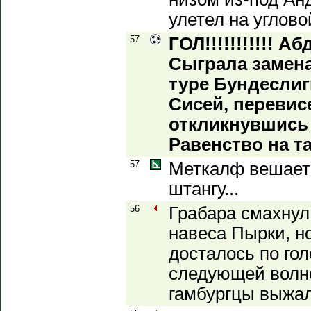
улетел на углово
57
ГОЛ!!!!!!!!!!! Аб
Сыграла замена
туре Бундеслиг
Сисей, перевис
откликнувшись 
Равенство на т
57
Меткалф вешает 
штангу...
56
Грабара смахнул
навеса Пырки, н
досталось по гол
следующей волне
гамбургцы выжал