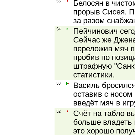
55
Белосян в чисто
прорыв Сисея. П
за разом снабжа
54
Пейчинович сего
Сейчас же Джена
переложив мяч п
пробив по позиц
штрафную "Санкт
статистики.
53
Василь бросился
оставив с носом
введёт мяч в игр
52
Счёт на табло в
больше владеть 
это хорошо получ