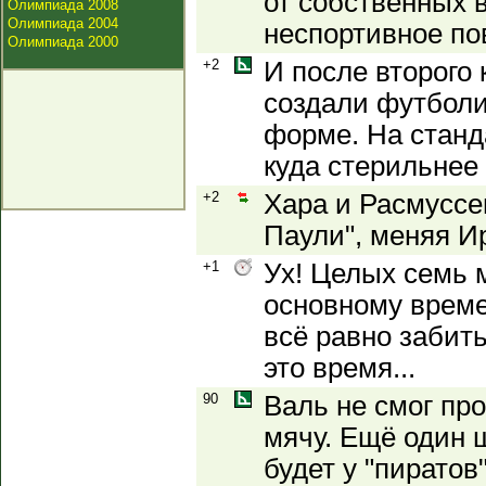
от собственных 
Олимпиада 2008
Олимпиада 2004
неспортивное по
Олимпиада 2000
+2
И после второго 
создали футболи
форме. На станд
куда стерильнее "
+2
Хара и Расмуссен
Паули", меняя И
+1
Ух! Целых семь 
основному време
всё равно забить
это время...
90
Валь не смог пр
мячу. Ещё один ш
будет у "пиратов"