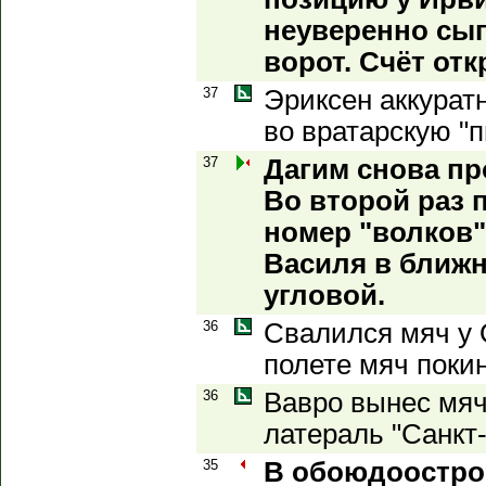
неуверенно сыг
ворот. Счёт отк
37
Эриксен аккурат
во вратарскую "п
37
Дагим снова пр
Во второй раз п
номер "волков"
Василя в ближн
угловой.
36
Свалился мяч у 
полете мяч поки
36
Вавро вынес мяч
латераль "Санкт
35
В обоюдоострой