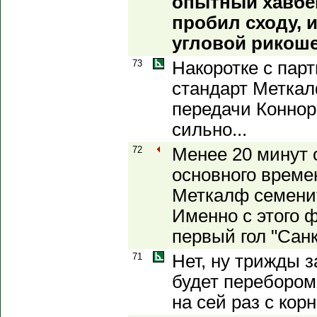
опытный хавбе
пробил сходу, и
угловой рикоше
73
Накоротке с пар
стандарт Меткал
передачи Коннор
сильно...
72
Менее 20 минут 
основного време
Меткалф семенит
Именно с этого 
первый гол "Санк
71
Нет, ну трижды з
будет перебором
на сей раз с корн