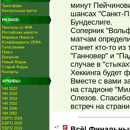
минут Пейчинови
Трансферы
Контрольные матчи
шансах "Санкт-П
РАЗНОЕ:
Бундеслиге.
Прогнозы от ФНК
Соперник "Вольф
Российские новости
матчам определи
Мировые Новости
Коэффициенты УЕФА
станет кто-то из
Голосование
Поиск
"Ганновер" и "П
Вакансии
Новый Форум
случае в "стыка
Старый Форум
Хеккинга будет ф
Контакты
Вместе с вами з
АРХИВЫ:
на стадионе "Ми
ЧМ 2022
ЧМ 2018
Олезов. Спасибо
ЧМ 2014
ЧМ 2010
встреч на стран
ЧМ 2006
ЧМ 2002
ЕВРО 2024
ЕВРО 2020
+7
Всё! Финальны
ЕВРО 2016