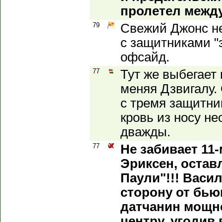
пролетел между 
79
Свежий Джонс н
с защитниками "
офсайд.
77
Тут же выбегает 
меняя Дзвигалу.
с тремя защитни
кровь из носу н
дважды.
77
Не забивает 11
Эриксен, оставл
Паули"!!! Васи
сторону от бьющ
датчанин мощно
центру, угодив 