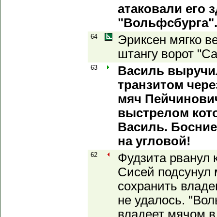
атаковали его 
"Вольфсбурга"
64
Эриксен мягко 
штангу ворот "Са
63
Василь выручи
транзитом чере
мяч Пейчинович
выстрелом кот
Василь. Босние
на угловой!
62
Фудзита рванул к
Сисей подсунул 
сохранить владе
не удалось. "Во
владеет мячом в