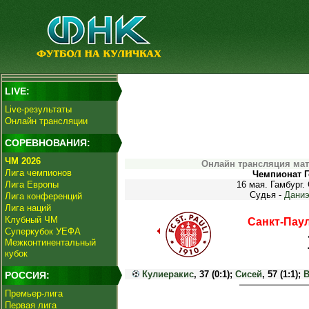
LIVE:
Live-результаты
Онлайн трансляции
СОРЕВНОВАНИЯ:
ЧМ 2026
Онлайн трансляция мат
Лига чемпионов
Чемпионат Г
Лига Европы
16 мая. Гамбург.
Судья -
Даниэ
Лига конференций
Лига наций
Клубный ЧМ
Санкт-Пау
Суперкубок УЕФА
Межконтинентальный
кубок
Кулиеракис
, 37 (0:1);
Сисей
, 57 (1:1);
В
РОССИЯ:
Премьер-лига
Первая лига