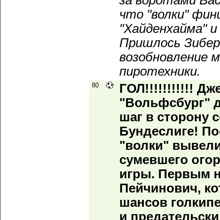
за воротами Вас
что "волки" фи
"Хайденхайма" и
Пришлось Зибе
возобновление м
пиротехники.
80
ГОЛ!!!!!!!!!!! Д
"Вольфсбург" 
шаг в сторону 
Бундеслиге! По
"волки" вывели
сумевшего огор
игры. Первым н
Пейчинович, ко
шансов голкипе
и предательски