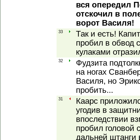
вся опередил П
отскочил в пол
ворот Василя!
33
Так и есть! Капи
пробил в обвод с
кулаками отразил
32
Фудзита подтолк
на ногах Сванбер
Василя, но Эрик
пробить...
31
Каарс приложилс
угодив в защитни
впоследствии в
пробил головой 
дальней штанги 