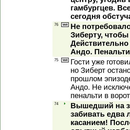
гамбургцев. Вс
сегодня обстуч
76
Не потребовал
Зиберту, чтобы 
Действительно 
Андо. Пенальти
75
Гости уже готови
но Зиберт остано
прошлом эпизоде
Андо. Не исключе
пенальти в ворот
74
Вышедший на з
забивать едва 
касанием! Посл