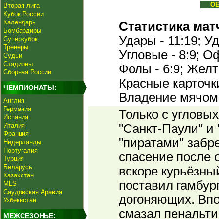
О
Вторая лига
Кубок России
Календарь
Статистика мат
Бомбардиры
Удары - 11:19; Уд
Суперкубок
Тренеры
Угловые - 8:9; Оф
Судьи
Стадионы
Фолы - 6:9; Желт
Сборная России
Красные карточки 
ЧЕМПИОНАТЫ:
Владение мячом 
Англия
Германия
Только с угловы
Испания
Италия
"Санкт-Паули" и
Франция
"пиратами" забр
Нидерланды
Португалия
спасение после о
Турция
Беларусь
вскоре курьёзны
Казахстан
поставил гамбур
MLS
Саудовская Аравия
догоняющих. Вп
Узбекистан
смазал пенальти,
МЕЖСЕЗОНЬЕ: