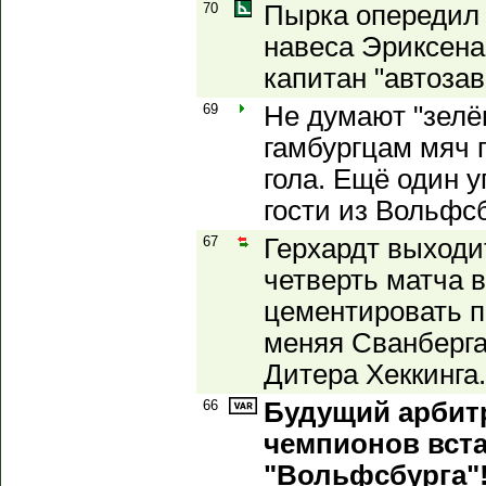
70
Пырка опередил 
навеса Эриксена 
капитан "автозав
69
Не думают "зелё
гамбургцам мяч п
гола. Ещё один 
гости из Вольфсб
67
Герхардт выходи
четверть матча в
цементировать п
меняя Сванберга
Дитера Хеккинга.
66
Будущий арбит
чемпионов вста
"Вольфсбурга"