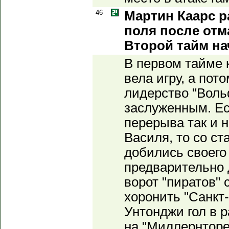
46
Мартин Каарс р
поля после отм
Второй тайм на
В первом тайме 
вела игру, а пот
лидерство "Воль
заслуженным. Ес
перерыва так и 
Василя, то со ст
добились своего
предварительно 
ворот "пиратов" 
хоронить "Санкт
Унтонджи гол в р
на "Миллернторе