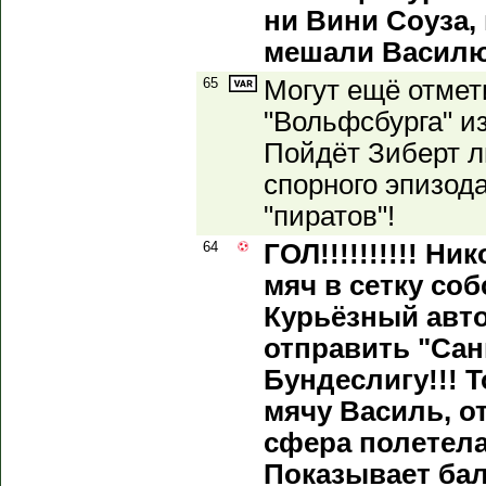
ни Вини Соуза,
мешали Василю.
65
Могут ещё отмет
"Вольфсбурга" из
Пойдёт Зиберт л
спорного эпизода
"пиратов"!
64
ГОЛ!!!!!!!!!! Н
мяч в сетку соб
Курьёзный авто
отправить "Сан
Бундеслигу!!! 
мячу Василь, от
сфера полетела
Показывает бал