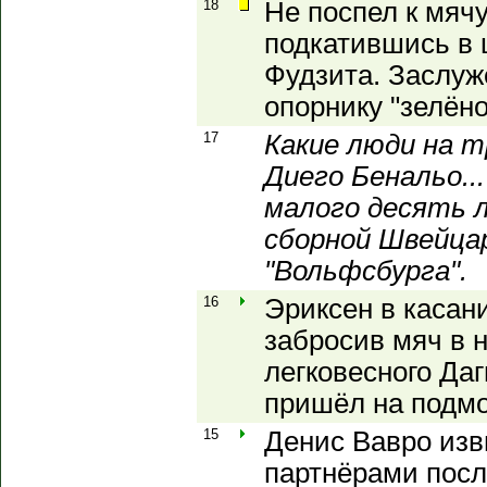
18
Не поспел к мячу
подкатившись в 
Фудзита. Заслу
опорнику "зелёно
17
Какие люди на т
Диего Бенальо..
малого десять 
сборной Швейца
"Вольфсбурга".
16
Эриксен в касани
забросив мяч в 
легковесного Даг
пришёл на подмо
15
Денис Вавро изв
партнёрами посл