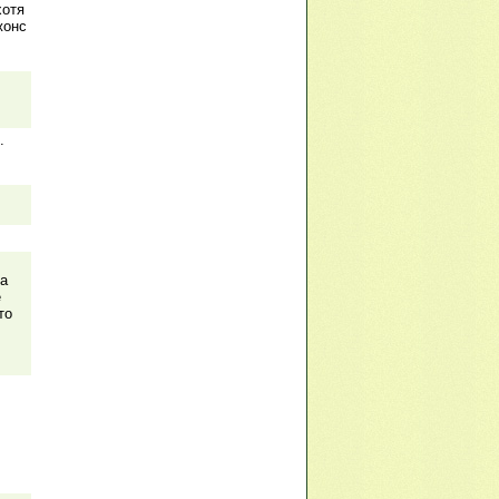
хотя
жонс
.
са
е
то