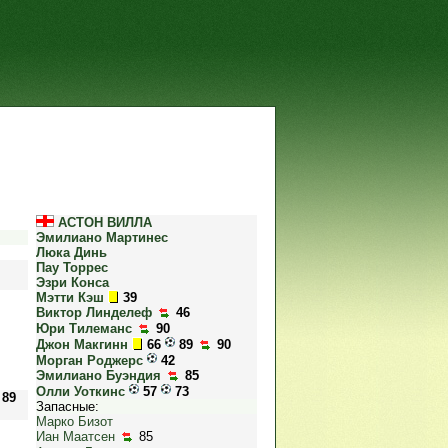
АСТОН ВИЛЛА
Эмилиано Мартинес
Люка Динь
Пау Торрес
Эзри Конса
Мэтти Кэш
39
Виктор Линделеф
46
Юри Тилеманс
90
Джон Макгинн
66
89
90
Морган Роджерс
42
Эмилиано Буэндия
85
Олли Уоткинс
57
73
 89
Запасные:
Марко Бизот
Иан Маатсен
85