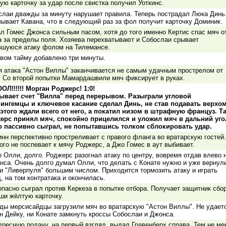
ую карточку за удар после свистка получил Уоткинс.
слаи дважды за минуту нарушает правила. Теперь пострадал Люка Динь
зывает Кавана, что в следующий раз за фол получит карточку Доминик.
ал Гомес Джонса сильным пасом, хотя до того именно Кертис спас мяч о
а за пределы поля. Хозяева перехватывают и Собослаи срывает
вшуюся атаку фолом на Тилемансе.
рвом тайму добавлено три минуты.
я атака "Астон Виллы" заканчивается не самым удачным прострелом от
. Со второй попытки Мамардашвили мяч фиксирует в руках.
ОЛ!!!!!! Морган Роджерс! 1:0!
ывает счет "Вилла" перед перерывом. Разыграли угловой
ингемцы и ключевое касание сделал Динь, не став подавать верхом
 этого ждали всего от него, а покатил низом в штрафную француз. Т
ерс принял мяч, спокойно прицелился и уложил мяч в дальний уго
о пассивно сыграл, не попытавшись толком сблокировать удар.
нн перспективно простреливает с правого фланга во вратарскую гостей.
го не поспевает к мячу Роджерс, а Джо Гомес в аут выбивает.
 Олли, долго. Роджерс разогнал атаку по центру, вовремя отдав влево 
инса. Очень долго думал Олли, что делать с Конате нужно и уже вернул
ки "Ливерпуля" большим числом. Приходится тормозить атаку и играть
, на том контратака и окончилась.
опасно сыграл против Керкеза в попытке отбора. Получает защитник сбо
ши жёлтую карточку.
ды мерсисайдцы загрузили мяч во вратарскую "Астон Виллы". Не удает
н Дейку, ни Конате замкнуть кроссы Собослаи и Джонса.
дресную подачу, на первый взгляд, выдал Гравенберх справа. Тем не ме