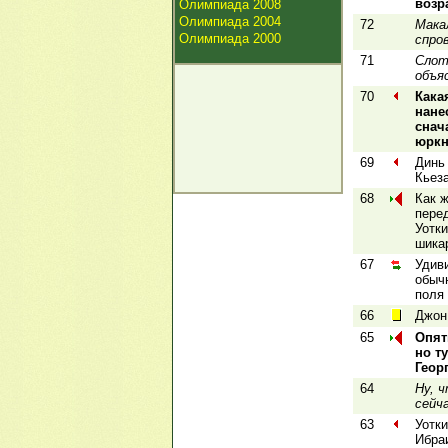
возр
Олимпиада 2008
Олимпиада 2004
72
Мака
Олимпиада 2000
спро
71
Слот
объя
70
Кака
нане
снач
юркн
69
Динь
Кьез
68
Как ж
пере
Уотки
шика
67
Удиви
обыч
поля 
66
Джон 
65
Опят
но т
Геор
64
Ну, 
сейч
63
Уотки
Ибра