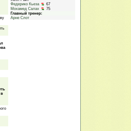
Федерико Кьеза
67
Мохамед Салах
75
Главный тренер:
ову
Арне Слот
ить
ал
ова
уть
 в
вого