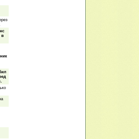
ерез
.
нс
 в
иник
бил
ред
.
ько
на