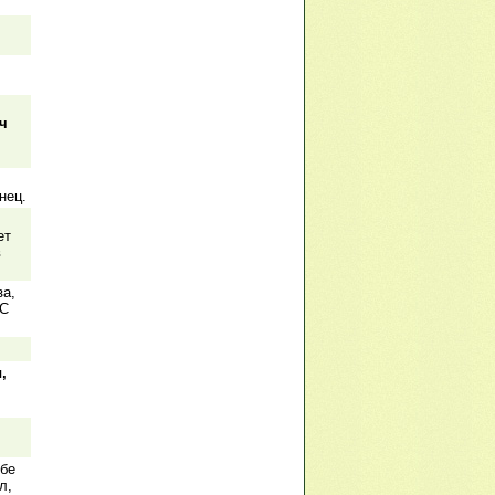
ч
нец.
ет
в
за,
 С
,
ебе
л,