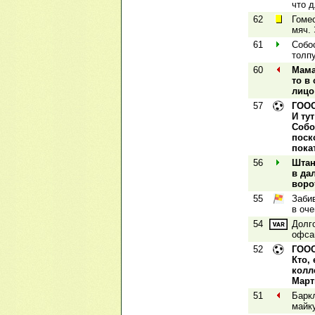
что 
62
Гоме
мяч.
61
Собо
толп
60
Мама
то в
лицо
57
ГОООО
И ту
Собо
поск
пока
56
Штан
в да
воро
55
Заби
в оч
54
Долг
офсай
52
ГООО
Кто,
колл
Март
51
Барк
майку