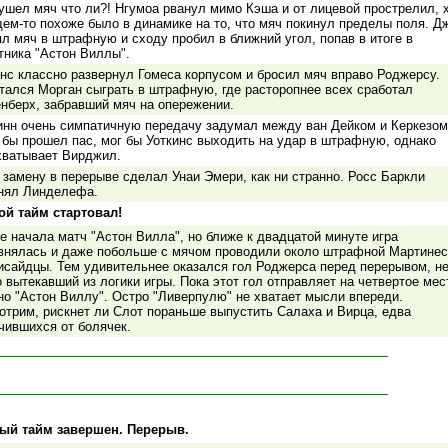
 ушел мяч что ли?! Нгумоа рванул мимо Кэша и от лицевой прострелил, 
щем-то похоже было в динамике на то, что мяч покинул пределы поля. Д
л мяч в штрафную и сходу пробил в ближний угол, попав в итоге в
тника "Астон Виллы".
инс классно развернул Гомеса корпусом и бросил мяч вправо Роджерсу.
тался Морган сыграть в штрафную, где расторопнее всех сработал
енберх, забравший мяч на опережении.
инн очень симпатичную передачу задумал между ван Дейком и Керкезом
 бы прошел пас, мог бы Уоткинс выходить на удар в штрафную, однако
хватывает Вирджил.
 замену в перерыве сделал Унаи Эмери, как ни странно. Росс Баркли
нял Линделефа.
ой тайм стартовал!
е начала матч "Астон Вилла", но ближе к двадцатой минуте игра
внялась и даже побольше с мячом проводили около штрафной Мартине
исайдцы. Тем удивительнее оказался гол Роджерса перед перерывом, н
 вытекавший из логики игры. Пока этот гол отправляет на четвертое мес
но "Астон Виллу". Остро "Ливерпулю" не хватает мысли впереди.
отрим, рискнет ли Слот пораньше выпустить Салаха и Вирца, едва
чившихся от болячек.
ый тайм завершен. Перерыв.