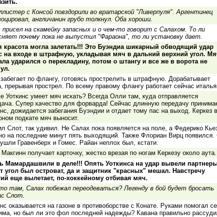
азить.
ллистер с Консой повздорили во вратарской "Ливерпуля". Аргентинец
воцировал, англичанин грубо толкнул. Оба хороши.
 присел на скамейку запасных и о чем-то говорит с Салахом. То ли
сняет почему пока не выпустил "Фараона", то ли установку дает.
я красота могла залетать!!! Это Буэндиа шикарный обводящий удар
с на входе в штрафную, укладывая мяч в дальний верхний угол. Мя
ала ударился о перекладину, потом о штангу и все же в ворота не
ул.
 забегает по флангу, готовясь прострелить в штрафную. Дорабатывает
а, прерывая прострел. По всему правому флангу работает сейчас италья
е Уоткинс умеет мяч искать? Всегда Олли там, куда отправляется
дача. Супер качество для форварда! Сейчас длинную передачу принима
нс, дожидается забегания Буэндии и отдает тому пас на выход. Керкез 
рном подкате мяч выносит.
л Слот, так удивил. Не Салах пока появляется на поле, а Федерико Кье
но на последние минут пять выходящий. Также Флориан Вирц появился.
ушли Гравенберх и Гомес. Райан неплох был, кстати.
Макгинн получает карточку, жестко врезая по ногам Керкезу около аута.
ь Мамардашвили в деле!!! Опять Уоткинса на удар вывели партнеры
ут угол был островат, да и защитник "красных" мешал. Навстречу
гий еще вылетает, по-хоккейному отбивая мяч.
что там, Салах побежал переодеваться? Легенду в бой будет бросать
ас Слот.
нс оказывается на газоне в противоборстве с Конате. Руками помогал с
има, но был ли это фол последней надежды? Кавана правильно рассуди