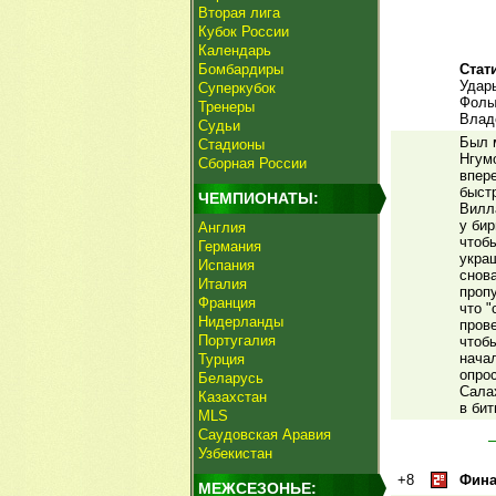
Вторая лига
Кубок России
Календарь
Бомбардиры
Стат
Удары
Суперкубок
Фолы 
Тренеры
Влад
Судьи
Был м
Стадионы
Нгумо
Сборная России
впер
быст
ЧЕМПИОНАТЫ:
Вилла
у бир
Англия
чтоб
Германия
укра
Испания
снов
Италия
проп
Франция
что "
Нидерланды
прове
Португалия
чтоб
нача
Турция
опро
Беларусь
Сала
Казахстан
в бит
MLS
Саудовская Аравия
Узбекистан
+8
Фина
МЕЖСЕЗОНЬЕ: