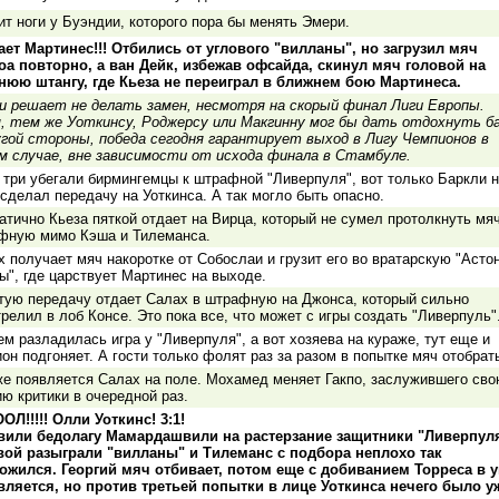
т ноги у Буэндии, которого пора бы менять Эмери.
ает Мартинес!!! Отбились от углового "вилланы", но загрузил мяч
оа повторно, а ван Дейк, избежав офсайда, скинул мяч головой на
нюю штангу, где Кьеза не переиграл в ближнем бою Мартинеса.
и решает не делать замен, несмотря на скорый финал Лиги Европы.
, тем же Уоткинсу, Роджерсу или Макгинну мог бы дать отдохнуть ба
угой стороны, победа сегодня гарантирует выход в Лигу Чемпионов в
м случае, вне зависимости от исхода финала в Стамбуле.
 три убегали бирмингемцы к штрафной "Ливерпуля", вот только Баркли н
сделал передачу на Уоткинса. А так могло быть опасно.
тично Кьеза пяткой отдает на Вирца, который не сумел протолкнуть мяч
фную мимо Кэша и Тилеманса.
 получает мяч накоротке от Собослаи и грузит его во вратарскую "Асто
ы", где царствует Мартинес на выходе.
тую передачу отдает Салах в штрафную на Джонса, который сильно
релил в лоб Консе. Это пока все, что может с игры создать "Ливерпуль"
м разладилась игра у "Ливерпуля", а вот хозяева на кураже, тут еще и
он подгоняет. А гости только фолят раз за разом в попытке мяч отобрат
же появляется Салах на поле. Мохамед меняет Гакпо, заслужившего св
ю критики в очередной раз.
ОЛ!!!!! Олли Уоткинс! 3:1!
вили бедолагу Мамардашвили на растерзание защитники "Ливерпуля
вой разыграли "вилланы" и Тилеманс с подбора неплохо так
ожился. Георгий мяч отбивает, потом еще с добиванием Торреса в 
вляется, но против третьей попытки в лице Уоткинса нечего было у