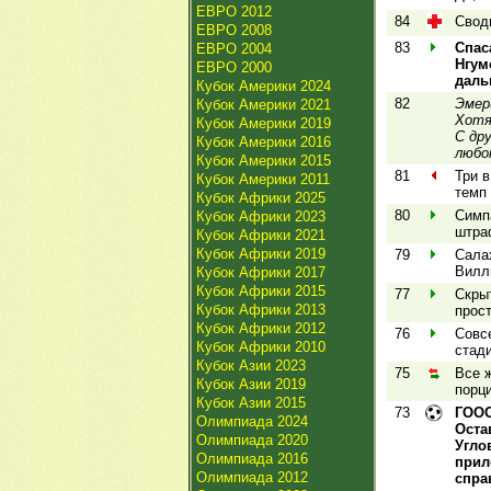
ЕВРО 2012
84
Своди
ЕВРО 2008
83
Спас
ЕВРО 2004
Нгум
ЕВРО 2000
даль
Кубок Америки 2024
82
Эмер
Кубок Америки 2021
Хотя
Кубок Америки 2019
С др
Кубок Америки 2016
любо
Кубок Америки 2015
81
Три в
Кубок Америки 2011
темп 
Кубок Африки 2025
80
Симпа
Кубок Африки 2023
штра
Кубок Африки 2021
Кубок Африки 2019
79
Салах
Вилл
Кубок Африки 2017
Кубок Африки 2015
77
Скры
Кубок Африки 2013
прост
Кубок Африки 2012
76
Совсе
Кубок Африки 2010
стади
Кубок Азии 2023
75
Все 
Кубок Азии 2019
порци
Кубок Азии 2015
73
ГООО
Олимпиада 2024
Оста
Олимпиада 2020
Угло
Олимпиада 2016
прил
Олимпиада 2012
спра