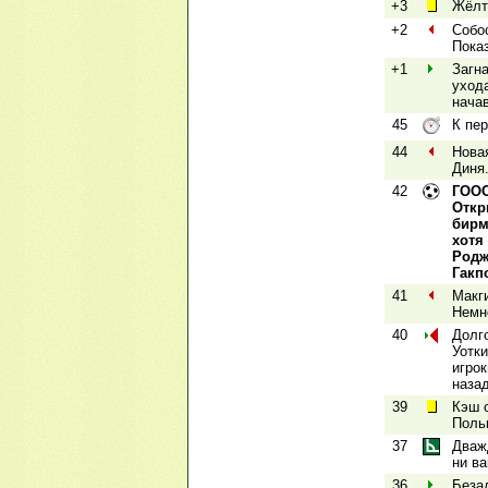
+3
Жёлт
+2
Собо
Пока
+1
Загн
уход
нача
45
К пе
44
Нова
Диня
42
ГООО
Откр
бирм
хотя
Родж
Гакп
41
Макги
Немно
40
Долго
Уотк
игро
назад
39
Кэш 
Поль
37
Дваж
ни ва
36
Беза