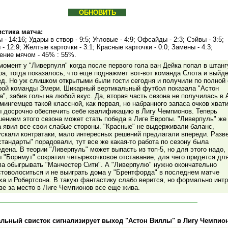
ОБНОВИТЬ
истика матча:
 - 14:16; Удары в створ - 9:5; Угловые - 4:9; Офсайды - 2:3; Сэйвы - 3:5;
- 12:9; Желтые карточки - 3:1; Красные карточки - 0:0; Замены - 4:3;
ение мячом - 45% : 55%.
омент у "Ливерпуля" когда после первого гола ван Дейка попал в штанг
а, тогда показалось, что еще поднажмет вот-вот команда Слота и выйд
ед. Но уж слишком открытыми были гости сегодня и получили по полной 
рой команды Эмери. Шикарный вертикальный футбол показала "Астон
", забив голы на любой вкус. Да, вторая часть сезона не получилась в
мингемцев такой классной, как первая, но набранного запаса очков хват
ы досрочно обеспечить себе квалификацию в Лигу Чемпионов. Теперь
шением этого сезона может стать победа в Лиге Европы. "Ливерпуль" же
а явил все свои слабые стороны. "Красные" не выдерживали баланс,
ускали контратаки, мало интересных решений предлагали впереди. Разв
стандарты" порадовали, тут все же какая-то работа по сезону была
дена. В теории "Ливерпуль" может выпасть из топ-5, но для этого надо,
ы "Борнмут" сократил четырехочковое отставание, для чего придется дл
ла обыгрывать "Манчестер Сити". А "Ливерпулю" нужно окончательно
стоволоситься и не выиграть дома у "Брентфорда" в последнем матче
ха и Робертсона. В такую фантастику слабо верится, но формально интр
ве за место в Лиге Чемпионов все еще жива.
льный свисток сигнализирует выход "Астон Виллы" в Лигу Чемпио