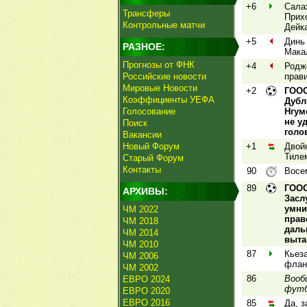
+6
Сала
Трансферы
Прих
Контрольные матчи
Дейка
+5
Динь 
РАЗНОЕ:
Мака
Прогнозы от ФНК
+4
Родж
Российские новости
прав
Мировые Новости
+2
ГООО
Коэффициенты УЕФА
Дубл
Голосование
Нгум
не у
Поиск
голо
Вакансии
Новый Форум
+1
Двой
Тиле
Старый Форум
Контакты
90
Восе
89
ГООО
АРХИВЫ:
Засл
умни
ЧМ 2022
прав
ЧМ 2018
даль
ЧМ 2014
выта
ЧМ 2010
87
Кьеза
ЧМ 2006
флан
ЧМ 2002
86
Вооб
ЕВРО 2024
футб
ЕВРО 2020
ЕВРО 2016
85
Да, 