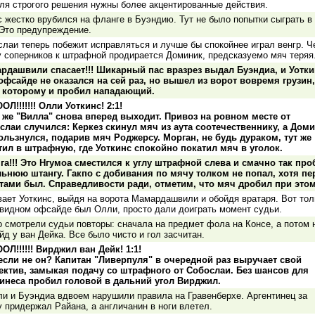
для строгого решения нужны более акцентированные действия.
с жестко врубился на фланге в Буэндию. Тут не было попытки сыграть в
 Это предупреждение.
слаи теперь побежит исправляться и лучше бы спокойнее играл венгр. Ч
у соперников к штрафной продирается Доминик, предсказуемо мяч теряя
рдашвили спасает!!! Шикарный пас вразрез выдал Буэндиа, и Уотки
 офсайде не оказался на сей раз, но вышел из ворот вовремя грузин,
 которому и пробил нападающий.
Л!!!!!!! Олли Уоткинс! 2:1!
т же "Вилла" снова вперед выходит. Привоз на ровном месте от
слаи случился: Керкез скинул мяч из аута соотечественнику, а Дом
ользнулся, подарив мяч Роджерсу. Морган, не будь дураком, тут же
тил в штрафную, где Уоткинс спокойно покатил мяч в уголок.
га!!! Это Нгумоа сместился к углу штрафной слева и смачно так про
льнюю штангу. Гакпо с добивания по мячу толком не попал, хотя пе
тами был. Справедливости ради, отметим, что мяч дробил при этом
вает Уоткинс, выйдя на ворота Мамардашвили и обойдя вратаря. Вот тол
евидном офсайде был Олли, просто дали доиграть момент судьи.
о смотрели судьи повторы: сначала на предмет фола на Консе, а потом 
д у ван Дейка. Все было чисто и гол засчитан.
ОЛ!!!!!! Вирджил ван Дейк! 1:1!
 если не он? Капитан "Ливерпуля" в очередной раз выручает свой
ектив, замыкая подачу со штрафного от Собослаи. Без шансов для
инеса пробил головой в дальний угол Вирджил.
ли и Буэндиа вдвоем нарушили правила на Гравенберхе. Аргентинец за
 придержал Райана, а англичанин в ноги влетел.