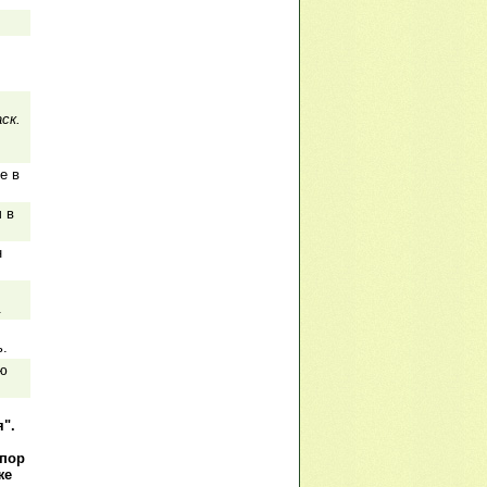
ск.
е в
 в
н
.
ь.
ою
".
упор
же