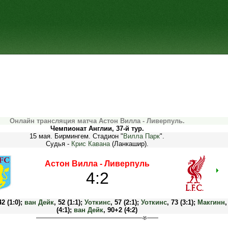
Онлайн трансляция матча Астон Вилла - Ливерпуль.
Чемпионат Англии, 37-й тур.
15 мая. Бирмингем. Стадион "
Вилла Парк
".
Судья -
Крис Кавана
(Ланкашир).
Астон Вилла - Ливерпуль
4:2
42 (1:0);
ван Дейк
, 52 (1:1);
Уоткинс
, 57 (2:1);
Уоткинс
, 73 (3:1);
Макгинн
,
(4:1);
ван Дейк
, 90+2 (4:2)