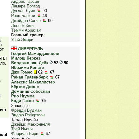
Андрес Гарсия
Ламаре Богард
Дуглас Луис
90
Росс Баркли
46
Джейдон Санчо
90
Леон Бейли
Тэмми Абрахам
Главный тренер:
Унай Эмери
у
ет
ЛИВЕРПУЛЬ
от
Георгий Мамардашвили
Милош Керкез
 АПЛ
Вирджил ван Дейк
52
90
ило,
Ибраима Конате
Джо Гомес
62
67
Райан Гравенберх
67
е
Алексис Макаллистер
Кёртис Джонс
Доминик Собослаи
я
Рио Нгумоа
Коди Гакпо
75
Запасные:
ига
Фредди Вудман
Эндрю Робертсон
Талла Ндиайе
Джеймс Макконнелл
Трей Ньони
Флориан Вирц
67
нов!
Уилл Райт