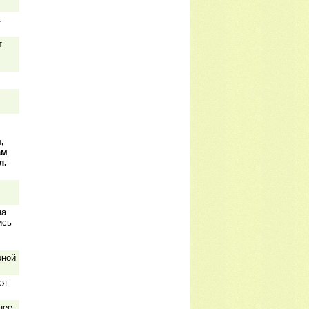
.
т
,
ам
л.
на
ись
рной
ся
нее,