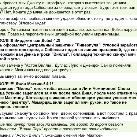
х бросает мяч Джонсу в штрафную, которого вытесняют защитники.
одится идти тогда Собослаю за очередным угловым. Будет хет-трик ван
? Нет, Конате до мяча не добирается в этот раз.
со штрафного пробовал мягким ударом обвести стенку, но угодил в гол
ллистеру. Угловой будет.
ерс с Уоткинсом технично сыграли в касание, заставив ван Дейка наруш
ила. Право на перспективный штрафной получили бирмингемцы.
ОЛ!!!!! Вирджил ван Дейк! 4:2!
ь оформляет центральный защитник "Ливерпуля"! Угловой заработ
оа своим проходом, а Собослаи подал на линию вратарской, где сн
держали ван Дейка игроки "Виллы". Голландец технично скинул мяч
вой в угол.
ная замена у "Астон Виллы". Дуглас Луис и Джейдон Санчо поменяли
манса с Макгинном под овации трибун.
мь минут зачем-то добавил Кавана.
ОЛ!!!!!! Джон Макгинн! 4:1!
уживает "Вилла" того, чтобы оказаться в Лиги Чемпионов! Снова
ца Уоткинс зацепился за мяч после паса Диня, после чего откатил ч
ее Макгинну. Шотландец шикарным обводящим ударом уложил мяч
нюю "девятку". Мамардашвили зацепил мяч рукой, но такое не
щишь ковшом.
 сумел смахнуть со своих плеч двоих соперников, а вот прострел с пра
га выполнил неудачный. Конса головой уверенно мяч выбивает.
ще про центр поля забыли команды: от ворот до ворот бегают
олисты. "Вилла Парк" просто в восторге от происходящего.
замена у "Астон Виллы". Буэндию сменил Иан Маатсен.