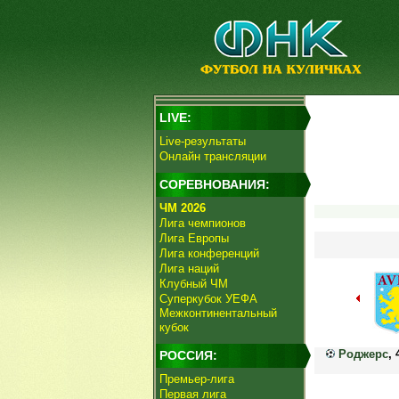
LIVE:
Live-результаты
Онлайн трансляции
СОРЕВНОВАНИЯ:
ЧМ 2026
Лига чемпионов
Лига Европы
Лига конференций
Лига наций
Клубный ЧМ
Суперкубок УЕФА
Межконтинентальный
кубок
Роджерс
, 
РОССИЯ:
Премьер-лига
Первая лига