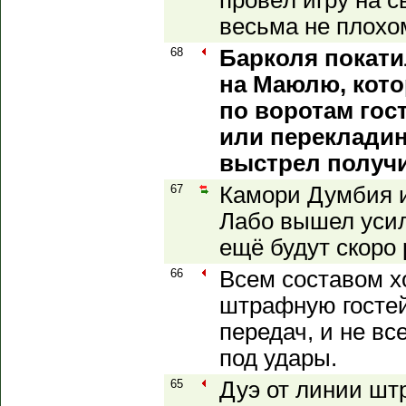
провёл игру на 
весьма не плохо
68
Барколя покат
на Маюлю, кото
по воротам гос
или перекладин
выстрел получ
67
Камори Думбия и
Лабо вышел усил
ещё будут скоро 
66
Всем составом х
штрафную гостей
передач, и не вс
под удары.
65
Дуэ от линии ш