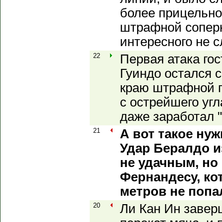
более прицельно
штрафной соперн
интересного не с
22
Первая атака гос
Гуиндо остался 
краю штрафной п
с острейшего угл
даже заработал "
21
А вот такое ну
Удар Бералдо 
не удачным, но
Фернандесу, ко
метров не попа
20
Ли Кан Ин завер