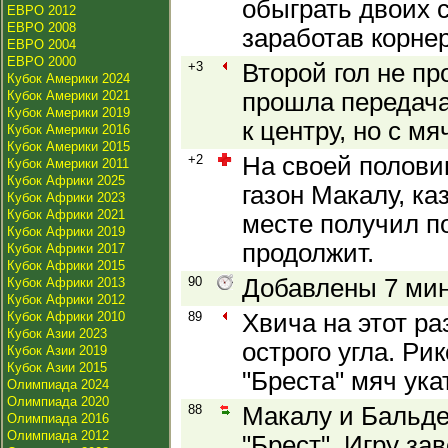
обыграть двоих 
ЕВРО 2012
ЕВРО 2008
заработав корнер
ЕВРО 2004
ЕВРО 2000
+3
Второй гол не пр
Кубок Америки 2024
Кубок Америки 2021
прошла передача
Кубок Америки 2019
к центру, но с м
Кубок Америки 2016
Кубок Америки 2015
+2
На своей половин
Кубок Америки 2011
Кубок Африки 2025
газон Макалу, ка
Кубок Африки 2023
Кубок Африки 2021
месте получил п
Кубок Африки 2019
продолжит.
Кубок Африки 2017
Кубок Африки 2015
90
Добавлены 7 мин
Кубок Африки 2013
Кубок Африки 2012
Кубок Африки 2010
89
Хвича на этот ра
Кубок Азии 2023
острого угла. Р
Кубок Азии 2019
Кубок Азии 2015
"Бреста" мяч ук
Олимпиада 2024
Олимпиада 2020
88
Макалу и Бальде
Олимпиада 2016
Олимпиада 2012
"Брест". Игру за