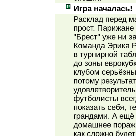
Игра началась!
Расклад перед м
прост. Парижане 
"Брест" уже ни за
Команда Эрика Р
в турнирной таб
до зоны еврокуб
клубом серьёзных
потому результа
удовлетворитель
футболисты все
показать себя, т
грандами. А ещё 
домашнее поражен
как сложно будет