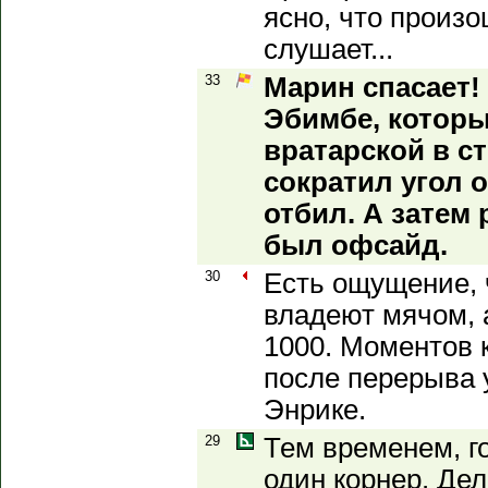
ясно, что произо
слушает...
33
Марин спасает!
Эбимбе, которы
вратарской в с
сократил угол 
отбил. А затем 
был офсайд.
30
Есть ощущение, 
владеют мячом, 
1000. Моментов 
после перерыва 
Энрике.
29
Тем временем, г
один корнер. Дел