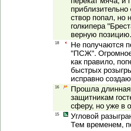
перекат мяча, и 
приблизительно 
створ попал, но 
голкипера "Брест
верную позицию
18
Не получаются п
"ПСЖ". Огромное
как правило, поп
быстрых розыгр
исправно создаю
16
Прошла длинная 
защитникам гост
сферу, но уже в 
15
Угловой разыгра
Тем временем, п