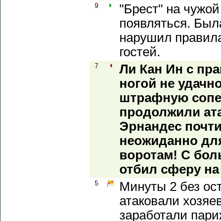
9
"Брест" на чужо
появляться. Был
нарушил правила
гостей.
7
Ли Кан Ин с пр
ногой не удачн
штрафную сопе
продолжили ата
Эрнандес почти
неожиданно для
воротам! С бол
отбил сферу на
5
Минуты 2 без ос
атаковали хозяев
заработали париж