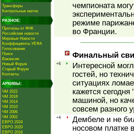
чемпионата могу
Трансферы
Контрольные матчи
экспериментальн
РАЗНОЕ:
режиме парижане
Прогнозы от ФНК
во Франции.
Российские новости
Мировые Новости
Коэффициенты УЕФА
Голосование
Финальный сви
Поиск
Вакансии
+6
Интересной могл
Новый Форум
Старый Форум
гостей, но техни
Контакты
ситуациях ломае
АРХИВЫ:
кажется сегодня
ЧМ 2022
ЧМ 2018
машиной, но кач
ЧМ 2014
ЧМ 2010
совсем разного у
ЧМ 2006
ЧМ 2002
+4
Дембеле и не бил
ЕВРО 2024
носовом платке 
ЕВРО 2020
ЕВРО 2016