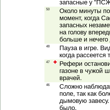
запасные у "ПСЖ
50
Около минуты п
момент, когда С
запасных незаме
на голову вперед
больше и нечего 
48
Пауза в игре. В
когда рассеется т
47
Рефери останови
газоне в чужой 
врачей.
46
Сложно наблюда
поле, так как бо
дымовую завесу.
было.