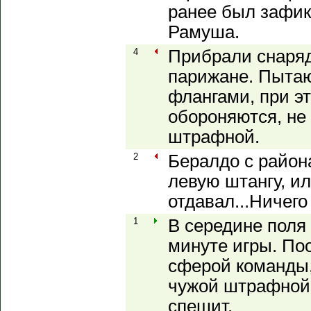
ранее был зафик
Рамуша.
4
Прибрали снаряд
парижане. Пытаю
флангами, при э
обороняются, не 
штрафной.
2
Бералдо с район
левую штангу, и
отдавал...Ничего
1
В середине поля
минуте игры. По
сферой команды,
чужой штрафной 
спешит.