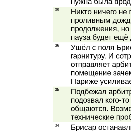
нужна была вроде
39
Никто ничего не 
проливным дождё
продолжения, но
пауза будет ещё
36
Ушёл с поля Бри
гарнитуру. И сот
отправляет арби
помещение зачем
Париже усиливае
35
Подбежал арбитр
подозвал кого-то
общаются. Возмо
технические про
34
Брисар останавли