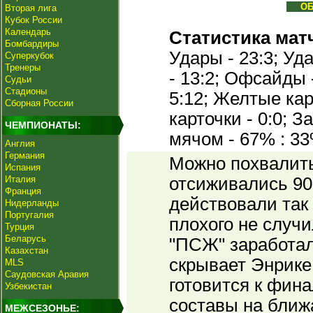
О
Вторая лига
Кубок России
Календарь
Статистика мат
Бомбардиры
Удары - 23:3; Уда
Суперкубок
Тренеры
- 13:2; Офсайды -
Судьи
Стадионы
5:12; Желтые кар
Сборная России
карточки - 0:0; 
ЧЕМПИОНАТЫ:
мячом - 67% : 33
Англия
Германия
Можно похвалить 
Испания
Италия
отсиживались 90
Франция
действовали так 
Нидерланды
Португалия
плохого не случи
Турция
Беларусь
"ПСЖ" заработал
Казахстан
скрывает Энрике
MLS
Саудовская Аравия
готовится к фина
Узбекистан
составы на бли
МЕЖСЕЗОНЬЕ: