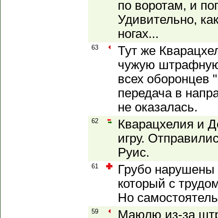
по воротам, и по
Удивительно, ка
ногах...
63
Тут же Кварацхе
чужую штрафную,
всех оборонцев "
передача в напр
не оказалась.
62
Кварацхелия и Д
игру. Отправили
Руис.
61
Грубо нарушены 
который с трудом
Но самостоятель
59
Маюлю из-за шт