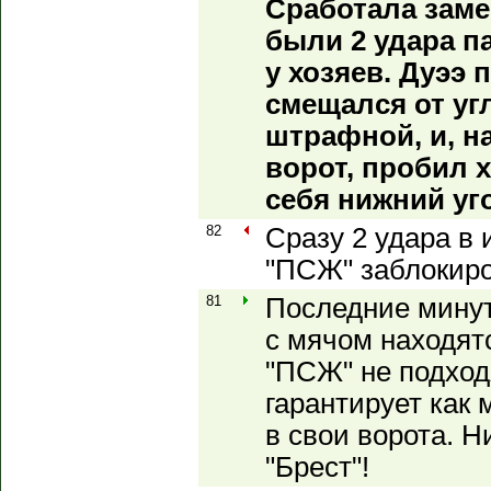
Сработала зам
были 2 удара п
у хозяев. Дуээ 
смещался от уг
штрафной, и, н
ворот, пробил 
себя нижний уго
82
Сразу 2 удара в
"ПСЖ" заблокир
81
Последние мину
с мячом находятс
"ПСЖ" не подход
гарантирует как 
в свои ворота. 
"Брест"!