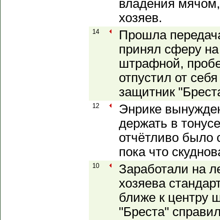
владения мячом,
хозяев.
14
Прошла передач
принял сферу на
штрафной, пробе
отпустил от себя
защитник "Брест
12
Энрике вынужден
держать в тонусе
отчётливо было
пока что скуднова
10
Заработали на л
хозяева стандарт
ближе к центру 
"Бреста" справил