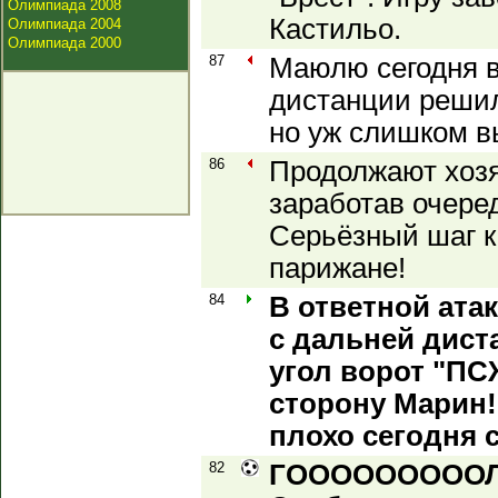
Олимпиада 2008
Кастильо.
Олимпиада 2004
Олимпиада 2000
87
Маюлю сегодня в
дистанции решил
но уж слишком в
86
Продолжают хозя
заработав очере
Серьёзный шаг к
парижане!
84
В ответной ата
с дальней дист
угол ворот "ПСЖ
сторону Марин!
плохо сегодня с
82
ГОООООООООЛ!!!