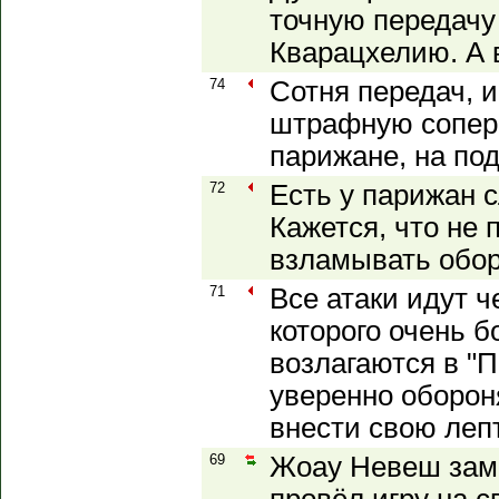
точную передачу 
Кварацхелию. А в
74
Сотня передач, и
штрафную сопер
парижане, на по
72
Есть у парижан 
Кажется, что не 
взламывать обор
71
Все атаки идут ч
которого очень 
возлагаются в "П
уверенно оборон
внести свою лепт
69
Жоау Невеш заме