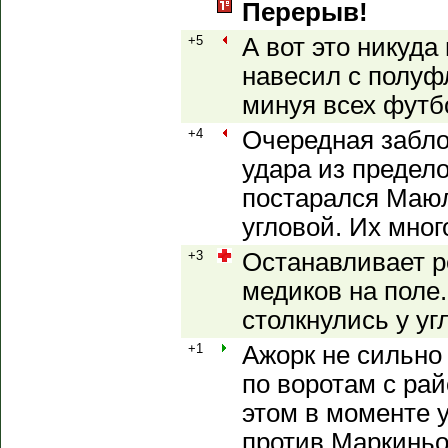
Перерыв!
+5
А вот это никуда 
навесил с полуф
минуя всех футб
+4
Очередная забло
удара из предел
постарался Маюл
угловой. Их мног
+3
Останавливает р
медиков на поле
столкнулись у уг
+1
Ажорк не сильно 
по воротам с рай
этом в моменте 
против Маркиньо