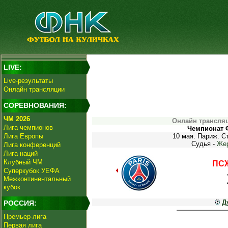
LIVE:
Live-результаты
Онлайн трансляции
СОРЕВНОВАНИЯ:
ЧМ 2026
Онлайн трансляц
Лига чемпионов
Чемпионат Ф
Лига Европы
10 мая. Париж. С
Судья -
Же
Лига конференций
Лига наций
Клубный ЧМ
ПСЖ
Суперкубок УЕФА
Межконтинентальный
кубок
Д
РОССИЯ:
Премьер-лига
Первая лига