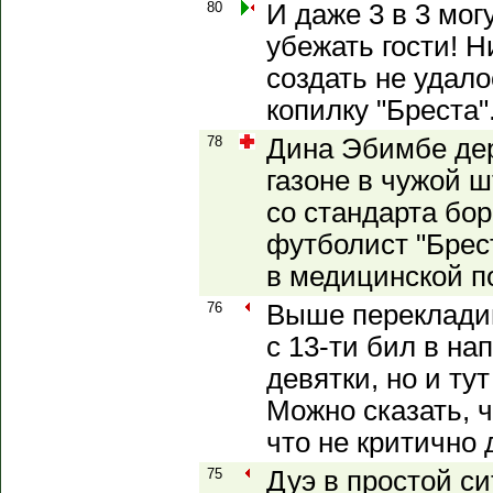
80
И даже 3 в 3 мог
убежать гости! Н
создать не удало
копилку "Бреста"
78
Дина Эбимбе дер
газоне в чужой 
со стандарта бо
футболист "Брест
в медицинской 
76
Выше переклади
с 13-ти бил в на
девятки, но и ту
Можно сказать, ч
что не критично 
75
Дуэ в простой с