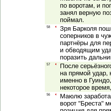
по воротам, и по
занял верную по
поймал.
58
Зря Барколя пош
соперников в чу
партнёры для пе
и обводящим уд
поразить дальний
57
После серьёзног
на прямой удар, н
именно в Гуиндо
некоторое время,
56
Маюлю заработал
ворот "Бреста" м
позиция для пря