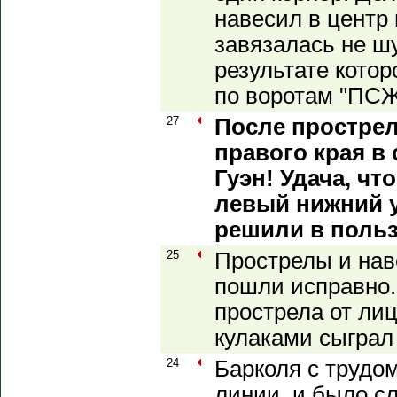
навесил в центр
завязалась не ш
результате кото
по воротам "ПСЖ
27
После прострел
правого края в 
Гуэн! Удача, чт
левый нижний у
решили в польз
25
Прострелы и нав
пошли исправно.
прострела от ли
кулаками сыграл 
24
Барколя с трудо
линии, и было с