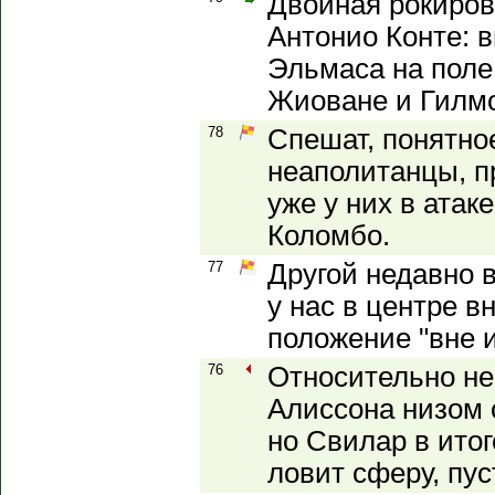
Двойная рокиров
Антонио Конте: 
Эльмаса на поле
Жиоване и Гилм
78
Спешат, понятно
неаполитанцы, п
уже у них в ата
Коломбо.
77
Другой недавно 
у нас в центре в
положение "вне 
76
Относительно не
Алиссона низом 
но Свилар в итог
ловит сферу, пус