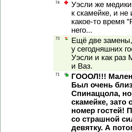
74
Уэсли же медики
к скамейке, и не
какое-то время "
него...
73
Ещё две замены,
у сегодняшних г
Уэсли и как раз
и Ваз.
71
ГОООЛ!!! Мален!
Был очень близ
Спинаццола, но
скамейке, зато 
номер гостей! 
со страшной си
девятку. А пот