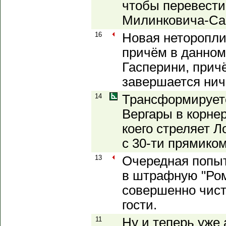
чтобы перевести 
Милинковича-Сав
16
Новая неторопли
причём в данном
Гасперини, причё
завершается нич
14
Трансформируетс
Вергары в корне
коего стреляет Л
с 30-ти прямиком
13
Очередная попыт
в штрафную "Ромы
совершенно чист
гости.
11
Ну и теперь уже 