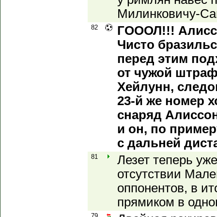
Милинковичу-Са
82
ГОООЛ!!! Алисс
Чисто бразильс
перед этим под
от чужой штраф
Хейлунн, следо
23-й же номер 
снаряд Алиссон
и он, по приме
с дальней диста
81
Лезет теперь уже
отсутствии Мале
оппонентов, в ит
прямиком в одног
79