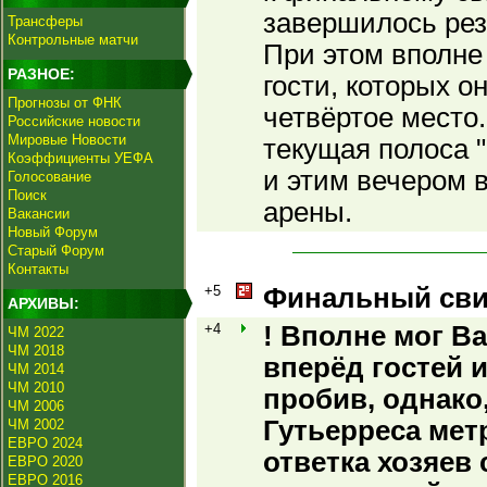
завершилось рез
Трансферы
Контрольные матчи
При этом вполне
РАЗНОЕ:
гости, которых о
Прогнозы от ФНК
четвёртое место
Российские новости
Мировые Новости
текущая полоса 
Коэффициенты УЕФА
и этим вечером 
Голосование
Поиск
арены.
Вакансии
Новый Форум
Старый Форум
Контакты
+5
Финальный свис
АРХИВЫ:
+4
! Вполне мог В
ЧМ 2022
ЧМ 2018
вперёд гостей 
ЧМ 2014
ЧМ 2010
пробив, однако
ЧМ 2006
Гутьерреса метр
ЧМ 2002
ЕВРО 2024
ответка хозяев
ЕВРО 2020
ЕВРО 2016