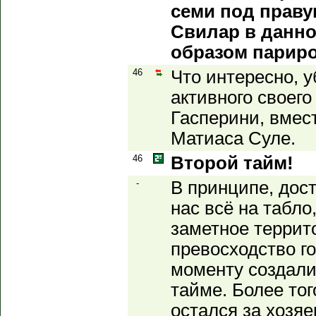
семи под правую
Свилар в данн
образом парир
46
Что интересно, у
активного своего
Гасперини, вмес
Матиаса Суле.
46
Второй тайм!
-
В принципе, дост
нас всё на табло
заметное террит
превосходство г
моменту создали
тайме. Более тог
остался за хозяе