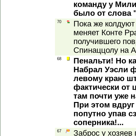
команду у Мили
было от слова "
70
Пока же колдуют
меняет Конте Рра
получившего пов
Спинаццолу на А
68
Пенальти! Но ка
Набрал Уэсли ф
левому краю ш
фактически от ц
там почти уже н
При этом вдруг
попутно упав с
соперника!...
67
Заброс у хозяев