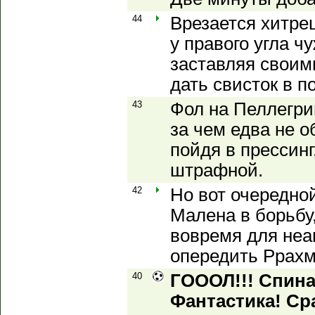
44
Врезается хитре
у правого угла ч
заставляя своим
дать свисток в по
43
Фол на Пеллегри
за чем едва не 
пойдя в прессинг
штрафной.
42
Но вот очередной
Малена в борьбу,
вовремя для неа
опередить Ррахм
40
ГОООЛ!!! Спина
Фантастика! Ср