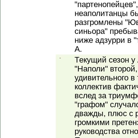
"партенопейцев",
неаполитанцы б
разгромлены "Юв
синьора" пребыва
ниже адзурри в "
А.
-
Текущий сезон у
"Наполи" второй,
удивительного в
коллектив факти
вслед за триумф
"графом" случал
дважды, плюс с 
громкими претен
руководства отн