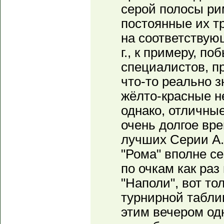
серой полосы ри
постоянные их тр
на соответствую
г., к примеру, п
специалистов, пр
что-то реально 
жёлто-красные н
однако, отличны
очень долгое вре
лучших Серии А. 
"Рома" вполне се
по очкам как ра
"Наполи", вот то
турнирной табл
этим вечером одн