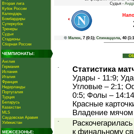
Вторая лига
Судья -
Андр
Кубок России
Календарь
Напо
Бомбардиры
Суперкубок
Тренеры
Судьи
Мален
, 7 (0:1);
Спинаццола
, 40 (1:
Стадионы
Сборная России
ЧЕМПИОНАТЫ:
О
Англия
Германия
-
Статистика мат
Испания
Удары - 11:9; Уда
Италия
Франция
Угловые – 2:1; О
Нидерланды
Португалия
0:5; Фолы – 14:1
Турция
Красные карточки
Беларусь
Казахстан
Владение мячом
MLS
Саудовская Аравия
-
Раскочегарилась 
Узбекистан
к финальному сви
МЕЖСЕЗОНЬЕ: