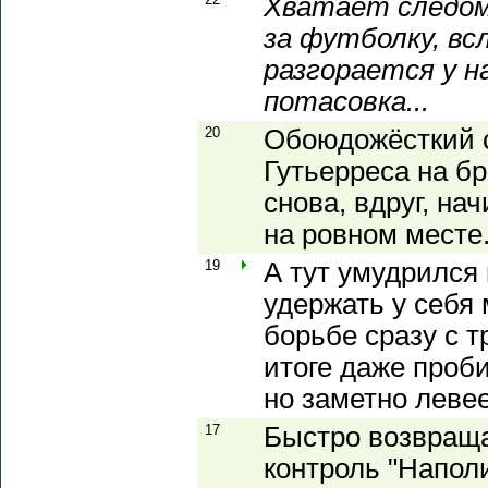
Хватает следом
за футболку, всл
разгорается у н
потасовка...
20
Обоюдожёсткий с
Гутьерреса на бр
снова, вдруг, на
на ровном месте.
19
А тут умудрился
удержать у себя 
борьбе сразу с т
итоге даже проб
но заметно левее
17
Быстро возвраща
контроль "Наполи