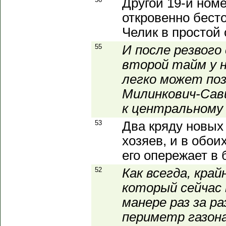
Другой 19-й номе
откровенно бест
Челик в простой 
55
И после резвого
второй тайм у н
легко может поз
Милинкович-Сав
к центральному к
53
Два кряду новых
хозяев, и в обои
его опережает в 
52
Как всегда, кра
который сейчас 
манере раз за р
периметр газона!