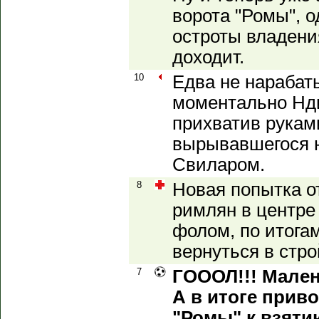
ворота "Ромы", 
остроты владени
доходит.
10
Едва не нарабат
моментально Нди
прихватив рукам
вырывавшегося н
Свиларом.
8
Новая попытка о
римлян в центре 
фолом, по итогам
вернуться в стро
7
ГОООЛ!!! Мален!
А в итоге прив
"Ромы" к взяти