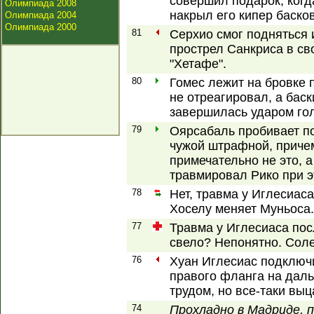
совершил подарок, когд
Олимпиада 2008
накрыл его кипер басков
Олимпиада 2004
Олимпиада 2000
81
Серхио смог подняться 
прострел Санкриса в св
"Хетафе".
80
Гомес лежит на бровке 
не отреагировал, а баск
завершилась ударом гол
79
Оярсабаль пробивает п
чужой штрафной, приче
примечательно не это, а
травмировал Рико при э
78
Нет, травма у Иглесиас
Хоселу меняет Муньоса.
77
Травма у Иглесиаса посл
свело? Непонятно. Соле
76
Хуан Иглесиас подключи
правого фланга на даль
трудом, но все-таки вы
74
Прохладно в Мадриде, 