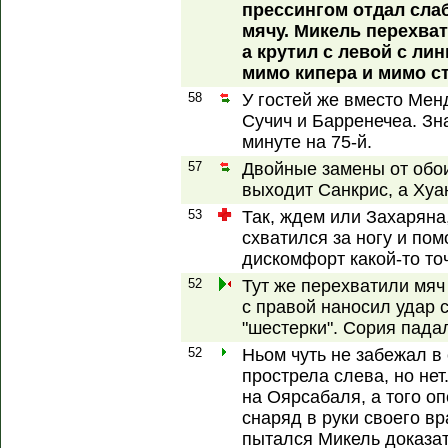
прессингом отдал слаб
мячу. Микель перехват
а крутил с левой с ли
мимо кипера и мимо ст
58
У гостей же вместо Мен
Сучич и Барренечеа. Зн
минуте на 75-й.
57
Двойные замены от обо
выходит Санкрис, а Хуа
53
Так, ждем или Захаряна
схватился за ногу и пом
дискомфорт какой-то то
52
Тут же перехватили мяч
с правой наносил удар 
"шестерки". Сория пада
52
Ньом чуть не забежал в
прострела слева, но не
на Оярсабаля, а того о
снаряд в руки своего вр
пытался Микель доказат