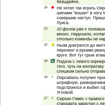
безыдейно.
24
Не хотел так играть Ояр
шипами "вошел" в ногу
совершив наступ. Приш
Луиса.
23
10 фолов уже к половин
много. Нарушали, кста
столько команды не н
22
Ньом доигрался до желт
перехват и руками рван
круге. Вот тут срыв атак
19
Подача с левого корнер
того, чуть на контратак
слишком сильно отправ
18
Оярсабаль получил про
штрафную, разворачива
подстроился и выбил с
Угловой.
17
Серхио Гомес с правого
стандарта закрутил с л