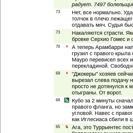
радует. 7497 болельщи
73
Нет, все нормально. Уд
толчок в плечо лежащег
отдавать мяч. Судья быс
73
Накаляются страсти. Як
бровке Серхио Гомес и 
70
А теперь Арамбарри нап
грузил с правого крыла
Мауро перевисел всех и
перекладиной. Свободн
69
"Джокеры" хозяев сейча
вырезал слева подачу н
просто не дотянулся к 
отыграны. От ворот.
68
Кубо за 2 минуты снача
правого фланга, но замк
угловой. Навес с правог
как Иглесиаса сбили в 
65
Ага, это Туррьентес пос