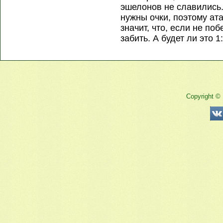
эшелонов не славились.
нужны очки, поэтому атак
значит, что, если не по
забить. А будет ли это 1
Copyright ©