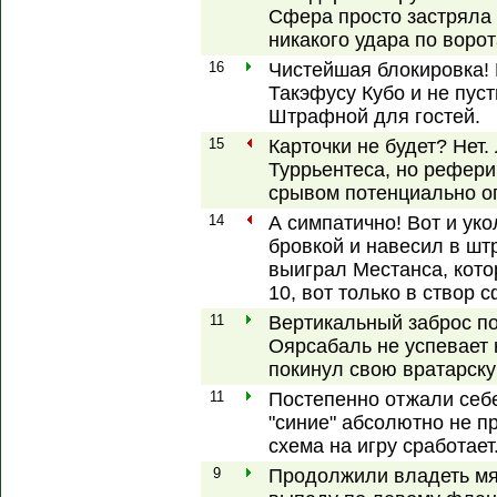
Сфера просто застряла 
никакого удара по воро
16
Чистейшая блокировка!
Такэфусу Кубо и не пус
Штрафной для гостей.
15
Карточки не будет? Нет.
Туррьентеса, но рефери
срывом потенциально оп
14
А симпатично! Вот и ук
бровкой и навесил в шт
выиграл Местанса, кото
10, вот только в створ 
11
Вертикальный заброс по
Оярсабаль не успевает 
покинул свою вратарску
11
Постепенно отжали себе 
"синие" абсолютно не п
схема на игру сработает
9
Продолжили владеть мяч