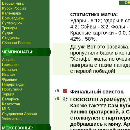
О
Вторая лига
Кубок России
Календарь
Статистика матча:
Бомбардиры
Удары - 6:12; Удары в ст
Суперкубок
4:2; Сэйвы - 3:2; Фолы -
Тренеры
Красные карточки - 0:0;
Судьи
Стадионы
42% : 58%.
Сборная России
Да уж! Вот это развязк
ЧЕМПИОНАТЫ:
пропустили баски в конц
"Хетафе" жаль, но очеви
Англия
наиграла с таким напа
Германия
Испания
с первой победой!
Италия
Франция
Нидерланды
Португалия
+8
Финальный свисток.
Турция
+6
ГООООЛ!!! Арамбуру, 
Беларусь
Казахстан
Как же так??? Сам Куб
MLS
линию вратарской, а 
Саудовская Аравия
столкнулся с партнеро
Узбекистан
добравшись к мячу. Ар
МЕЖСЕЗОНЬЕ: