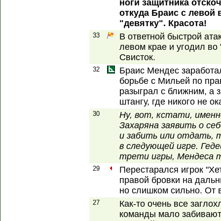
ноги защитника отско
откуда Браис с левой
"девятку". Красота!
33
В ответной быстрой ата
левом крае и угодил во
Свисток.
32
Браис Мендес заработа
борьбе с Мильей по пра
разыграл с ближним, а 
штангу, где никого не ок
30
Ну, вот, кстати, именн
Захаряна заявить о се
и забить или отдать, т
в следующей игре. Геде
трети игры, Мендеса то
29
Перестарался игрок "Хе
правой бровки на дальн
но слишком сильно. От 
27
Как-то очень все заглохл
команды мало забивают,