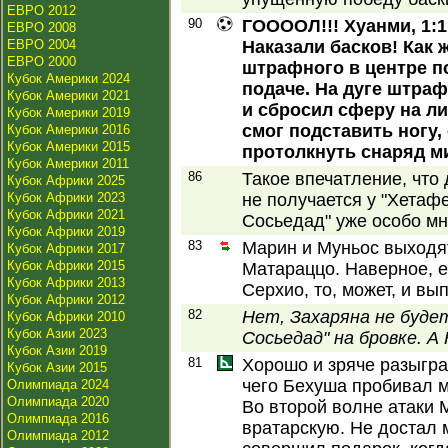
ЕВРО 2012
90
ГООООЛ!!! Хуанми, 1:1
ЕВРО 2008
ЕВРО 2004
Наказали басков! Как 
ЕВРО 2000
штрафного в центре п
Кубок Америки 2024
подаче. На дуге штра
Кубок Америки 2021
и сбросил сферу на ли
Кубок Америки 2019
смог подставить ногу,
Кубок Америки 2016
Кубок Америки 2015
протолкнуть снаряд м
Кубок Америки 2011
86
Такое впечатление, что 
Кубок Африки 2025
Кубок Африки 2023
не получается у "Хетафе
Кубок Африки 2021
Сосьедад" уже особо мно
Кубок Африки 2019
83
Марин и Муньос выходят
Кубок Африки 2017
Кубок Африки 2015
Матараццо. Наверное, е
Кубок Африки 2013
Серхио, то, может, и вы
Кубок Африки 2012
82
Нет, Захаряна не будет
Кубок Африки 2010
Кубок Азии 2023
Сосьедад" на бровке. А 
Кубок Азии 2019
81
Хорошо и зряче разыгра
Кубок Азии 2015
чего Бехуша пробивал ме
Олимпиада 2024
Олимпиада 2020
Во второй волне атаки 
Олимпиада 2016
вратарскую. Не достал 
Олимпиада 2012