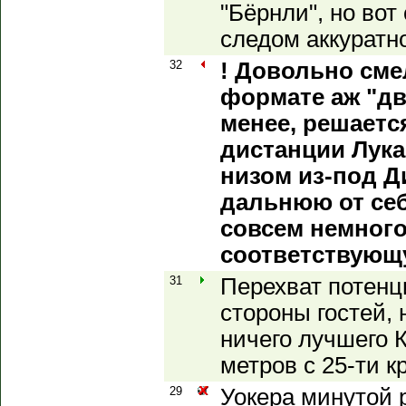
"Бёрнли", но вот
следом аккуратн
32
! Довольно сме
формате аж "два
менее, решаетс
дистанции Лука
низом из-под Д
дальнюю от себ
совсем немного
соответствующу
31
Перехват потенц
стороны гостей, 
ничего лучшего 
метров с 25-ти к
29
Уокера минутой 