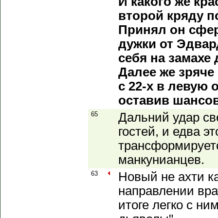
И какого же кра
второй кряду 
Принял он сфер
дужки от Эдвар
себя на замахе
Далее же зряче
с 22-х в левую 
оставив шансов
65
Дальний удар св
гостей, и едва эт
трансформируетс
манкунианцев.
63
Новый не ахти к
направлении вра
итоге легко с ни