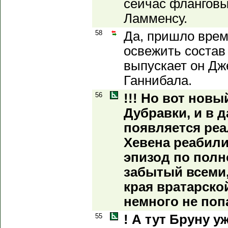
сейчас фланговы
Ламменсу.
58
Да, пришло врем
освежить состав 
выпускает он Дж
Ганнибала.
56
!!! Но вот новы
Дубравки, и в 
появляется ре
Хевена реабили
эпизод по полн
забытый всеми,
края вратарско
немного не попа
55
! А тут Бруну у