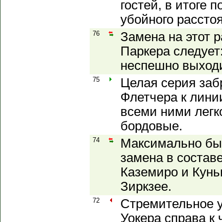
гостей, в итоге 
убойного расстоя
76
Замена на этот 
Паркера следует
неспешно выходи
75
Целая серия заб
Флетчера к лини
всеми ними легк
бордовые.
74
Максимально бы
замена в состав
Каземиро и Кунь
Зиркзее.
72
Стремительное ус
Уокера справа к