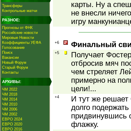
карты. Ну а спе
Трансферы
Контрольные матчи
не внесли ничего
игру манкунианц
РАЗНОЕ:
Прогнозы от ФНК
Российские новости
Мировые Новости
Коэффициенты УЕФА
+6
Финальный сви
Голосование
Поиск
+5
Получает Фостер
Вакансии
отбросив мяч пос
Новый Форум
Старый Форум
чем стреляет Ле
Контакты
примерно на пол
АРХИВЫ:
цели!...
ЧМ 2022
ЧМ 2018
+4
И тут же решает
ЧМ 2014
ЧМ 2010
долго подержать 
ЧМ 2006
придвинувшись с
ЧМ 2002
ЕВРО 2024
флажку.
ЕВРО 2020
ЕВРО 2016