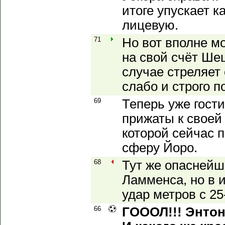
итоге упускает к
лицевую.
71
Но вот вполне мо
на свой счёт Ше
случае стреляет 
слабо и строго п
69
Теперь уже гости
прижаты к своей
которой сейчас 
сферу Йоро.
68
Тут же опаснейш
Ламменса, но в и
удар метров с 25
66
ГОООЛ!!! Энтони