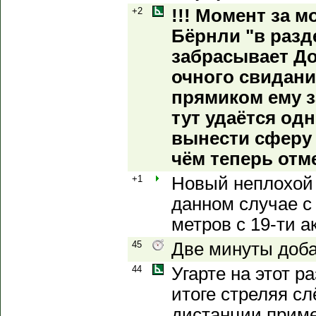
+2
!!! Момент за м
Бёрнли "в разд
забрасывает До
очного свидани
прямиком ему з
тут удаётся од
вынести сферу 
чём теперь отм
+1
Новый неплохой 
данном случае 
метров с 19-ти а
45
Две минуты доб
44
Угарте на этот р
итоге стреляя сл
дистанции приме