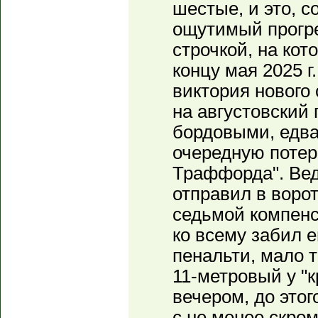
шестые, и это, с
ощутимый прогре
строчкой, на кот
концу мая 2025 г
виктория нового
на августовский 
бордовыми, едв
очередную потер
Траффорда". Ве
отправил в воро
седьмой компенс
ко всему забил 
пенальти, мало т
11-метровый у "
вечером, до это
с не менее скро