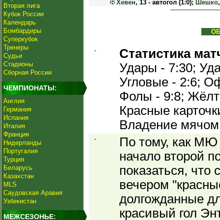
Хевен
, 13 - автогол (1:0);
Шешко
Вторая лига
Кубок России
Календарь
Бомбардиры
О
Суперкубок
Тренеры
-
Статистика мат
Судьи
Стадионы
Удары - 7:30; Уда
Сборная России
Угловые - 2:6; Оф
ЧЕМПИОНАТЫ:
Фолы - 9:8; Жёлт
Англия
Красные карточки 
Германия
Испания
Владение мячом
Италия
Франция
-
По тому, как МЮ
Нидерланды
Португалия
начало второй п
Турция
показаться, что 
Беларусь
Казахстан
вечером "красны
MLS
Саудовская Аравия
долгожданные дл
Узбекистан
красивый гол Эн
МЕЖСЕЗОНЬЕ: