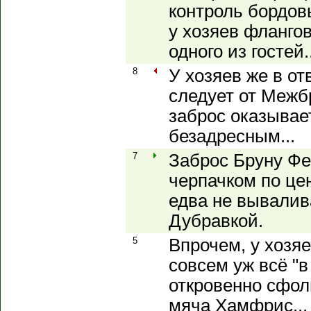
контроль бордовы
у хозяев фланго
одного из гостей..
8
У хозяев же в от
следует от Межб
заброс оказывае
безадресным...
7
Заброс Бруну Ф
черпачком по це
едва не вывалив
Дубравкой.
5
Впрочем, у хозяе
совсем уж всё "в
откровенно сфол
мяча Хамфрис...