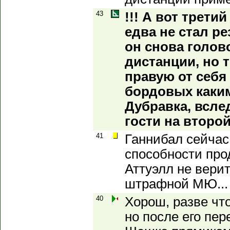
43
!!! А вот трети
едва не стал р
он снова голов
дистанции, но 
правую от себя 
бордовых каки
Дубравка, всле
гости на второй
41
Ганнибал сейчас
способности про
Аттуэлл не верит
штрафной МЮ...
40
Хорош, разве что
но после его пер