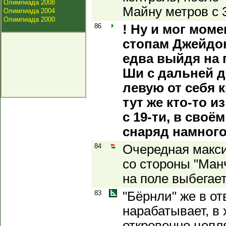
Олимпиада 2008
Майну метров с 
Олимпиада 2004
Олимпиада 2000
86
! Ну и мог мом
стопам Джейдон
едва выйдя на 
Ши с дальней 
левую от себя 
тут же кто-то 
с 19-ти, в своё
снаряд намного
84
Очередная макс
со стороны "Ман
на поле выбегае
83
"Бёрнли" же в от
нарабатывает, в
откровенно цепл