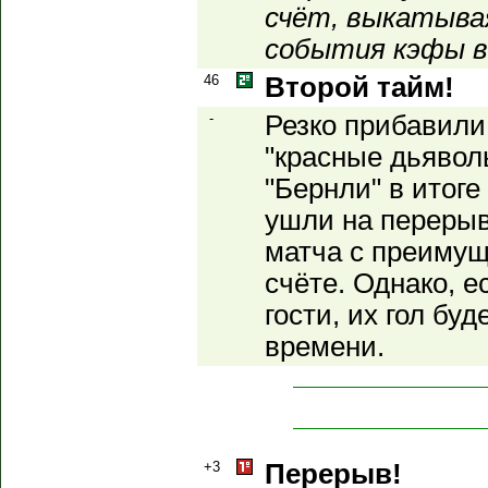
счёт, выкатывая
события кэфы в 
46
Второй тайм!
-
Резко прибавили
"красные дьявол
"Бернли" в итог
ушли на перерыв
матча с преимущ
счёте. Однако, е
гости, их гол бу
времени.
+3
Перерыв!