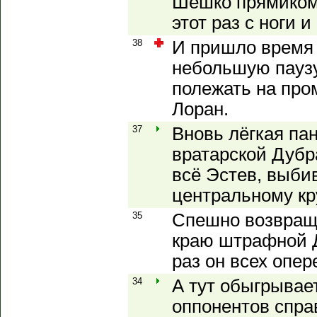
Шешко прямиком 
этот раз с ноги и
38
И пришло время 
небольшую паузу
полежать на про
Лоран.
37
Вновь лёгкая па
вратарской Дубр
всё Эстев, выби
центральному кру
35
Спешно возвраща
краю штрафной Д
раз он всех опер
34
А тут обыгрывае
оппонентов спра