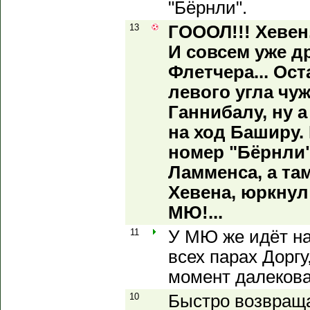
"Бёрнли".
13
ГОООЛ!!! Хевен.
И совсем уже д
Флетчера... Ос
левого угла чу
Ганнибалу, ну а
на ход Баширу.
номер "Бёрнли"
Ламменса, а там
Хевена, юркнул
МЮ!...
11
У МЮ же идёт на
всех парах Дорг
момент далековат
10
Быстро возвраща