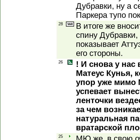
Дубравки, ну а 
Паркера тупо пок
28
В итоге же внос
спину Дубравки, 
показывает Атту
его стороны.
26
! И снова у нас
Матеус Кунья, 
упор уже мимо 
успевает вынес
ленточки везд
за чем возника
натуральная па
вратарской пл
25
МЮ же, в свою о