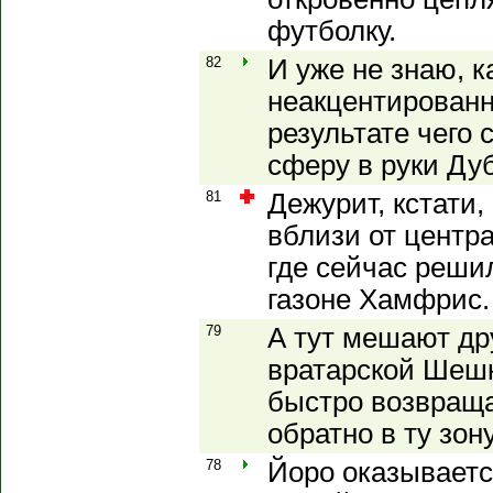
футболку.
82
И уже не знаю, к
неакцентированн
результате чего 
сферу в руки Ду
81
Дежурит, кстати,
вблизи от центр
где сейчас реши
газоне Хамфрис.
79
А тут мешают дру
вратарской Шешк
быстро возвращ
обратно в ту зону
78
Йоро оказываетс