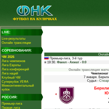
LIVE:
Live-результаты
Онлайн трансляции
СОРЕВНОВАНИЯ:
Онлайн
ЧМ 2026
Премьер-лига, 3-й тур
Лига чемпионов
19:30.
Факел - Ахмат - 0:0
Лига Европы
Лига конференций
Онлайн трансляция матч
Лига наций
Чемпионат 
7 января. Бернли
Клубный ЧМ
Судья -
Стюар
Суперкубок УЕФА
Межконтинентальный
Бернли
кубок
Ю
РОССИЯ:
Премьер-лига
Первая лига