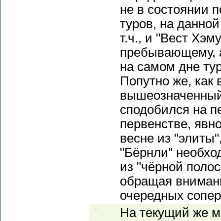
не в состоянии 
туров, на данной
т.ч., и "Вест Хэм
пребывающему, 
на самом дне ту
Попутно же, как 
вышеозначенный 
сподобился на п
первенстве, явн
весне из "элиты"
"Бёрнли" необхо
из "чёрной поло
обращая вниман
очередных сопер
-
На текущий же 