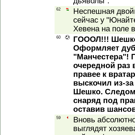
дьяволы".
62
Неспешная двой
сейчас у "Юнайт
Хевена на поле 
60
ГОООЛ!!! Шешко
Оформляет дуб
"Манчестера"! 
очередной раз 
правее к вратар
выскочил из-за
Шешко. Следом 
снаряд под прав
оставив шансов
59
Вновь абсолютн
выглядят хозяева