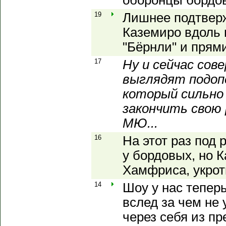
оборонцы бордо
19
Лишнее подтверж
Каземиро вдоль
"Бёрнли" и прям
17
Ну и сейчас со
выглядят подоп
который сильно
закончить свою 
МЮ...
16
На этот раз под 
у бордовых, но К
Хамфриса, укроти
14
Шоу у нас теперь
вслед за чем не 
через себя из п