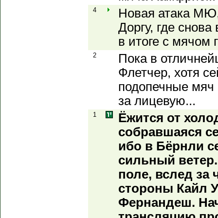
4
Новая атака МЮ,
Доргу, где снова
в итоге с мячом 
2
Пока в отличне
Флетчер, хотя се
подопечные мяч 
за лицевую...
1
Ёжится от холо
собравшаяся се
ибо в Бёрнли с
сильный ветер
поле, вслед за
стороны Кайл У
Фернандеш. Нач
трансляцию про