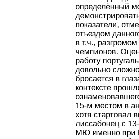
определённый м
демонстрироват
показатели, отм
отъездом данног
в т.ч., разгромом
чемпионов. Оцен
работу португал
довольно сложно,
бросается в гла
контексте прошло
ознаменовавшего
15-м местом в а
хотя стартовал
лиссабонец с 13-
МЮ именно при 