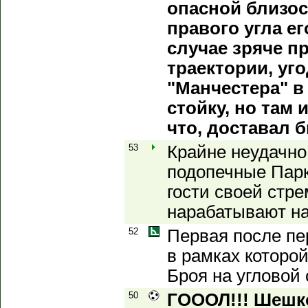
опасной близос
правого угла ег
случае зряче п
траектории, уго
"Манчестера" 
стойку, но там 
что, доставал б
53
Крайне неудачно
подопечные Парк
гости своей стр
нарабатывают на
52
Первая после пе
в рамках которо
Броя на угловой
50
ГОООЛ!!! Шешко