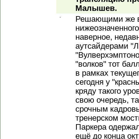
Малышев.
-
Решающими же в
нижеозначенного
наверное, недав
аутсайдерами "Л
"Вулверхэмптоном
"волков" тот ба
в рамках текущег
сегодня у "красн
кряду такого уро
свою очередь, та
срочным кадров
тренерском мост
Паркера одержал
ещё до конца окт