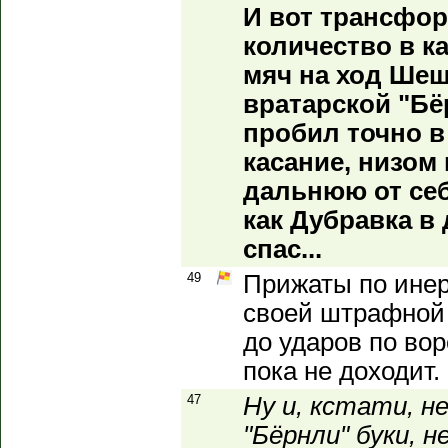
И вот трансфор
количество в к
мяч на ход Шеш
вратарской "Бё
пробил точно в
касание, низом
дальнюю от себ
как Дубравка в
спас...
49
Прижаты по инер
своей штрафной 
до ударов по во
пока не доходит.
47
Ну и, кстати, н
"Бёрнли" буки, 