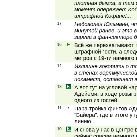
плотная дымка, а там 
момент опережает Кобе
штрафной Кофане!...
17
Недоволен Юльманн, чт
минутой ранее, и это 
зарева в фан-секторе б
16
Всё же перехватывают 
штрафной гости, а след
метров с 19-ти намного
14
Излишне говорить о т
в стенах дортмундской
покамест, оставляет ж
13
А вот тут на угловой н
Адейеми, в ходе розыгр
одного из гостей.
11
Пара-тройка финтов Ад
"Байера", где в итоге у
линию...
10
И снова у нас в центре
сейчас совсем немного 