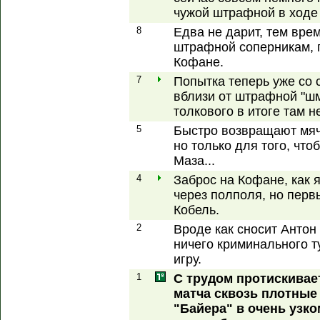
чужой штрафной в ходе
8
Едва не дарит, тем вре
штрафной соперникам, г
Кофане.
7
Попытка теперь уже со
вблизи от штрафной "шме
толкового в итоге там н
5
Быстро возвращают мяч
но только для того, чт
Маза...
4
Заброс на Кофане, как 
через полполя, но перв
Кобель.
2
Вроде как сносит Антон
ничего криминального т
игру.
1
С трудом протискивае
матча сквозь плотные
"Байера" в очень узк