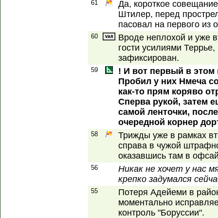
61
Да, короткое совещание
Штилер, перед простре
пасовал на первого из 
60
Вроде неплохой и уже в
гости усилиями Террье,
зафиксирован.
59
! И вот первый в этом
Пробил у них Нмеча со
как-то прям коряво от
Сперва рукой, затем е
самой ленточки, после
очередной корнер дор
58
Трижды уже в рамках вт
справа в чужой штрафно
оказавшись там в офсай
56
Никак не хочет у нас м
крепко задумался сейча
55
Потеря Адейеми в район
моментально исправляе
контроль "Боруссии".