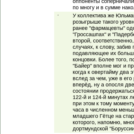
оппоненты соперничали 
по многу и в сумме нако
-
У коллектива же Юльма
розыгрыше такого уровн
ранее "фармацевты" од
"Гроссашпах" и "Падер
второй, соответственно
случаях, к слову, забив
подавляющее их больши
концовки. Более того,
"Байер" вполне мог и пр
когда к овертайму два э
вслед за чем, уже в ег
вперёд, ну а опосля дв
состоянии продержаться
122-й и 124-й минутах 
при этом к тому момент
часа в численном меньш
младшего Гётце на стар
которого, напомню, мно
дортмундской "Боруссии