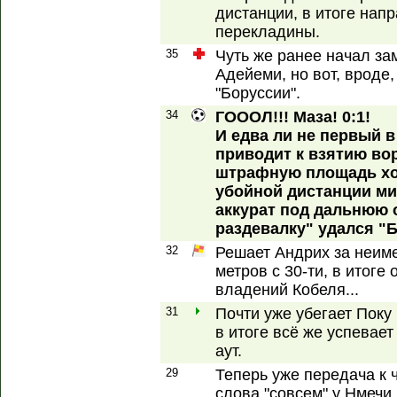
дистанции, в итоге нап
перекладины.
35
Чуть же ранее начал за
Адейеми, но вот, вроде
"Боруссии".
34
ГОООЛ!!! Маза! 0:1!
И едва ли не первый 
приводит к взятию во
штрафную площадь хоз
убойной дистанции мим
аккурат под дальнюю о
раздевалку" удался "Б
32
Решает Андрих за неим
метров с 30-ти, в итог
владений Кобеля...
31
Почти уже убегает Поку 
в итоге всё же успевает
аут.
29
Теперь уже передача к 
слова "совсем" у Нмечи,