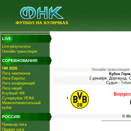
LIVE:
Live-результаты
Онлайн трансляции
СОРЕВНОВАНИЯ:
ЧМ 2026
Онлайн трансляция 
Лига чемпионов
Кубок Герм
Лига Европы
2 декабря. Дортмунд. 
Судья -
Тоби
Лига конференций
Лига наций
Клубный ЧМ
Борусс
Суперкубок УЕФА
Межконтинентальный
кубок
Ма
РОССИЯ:
Премьер-лига
Первая лига