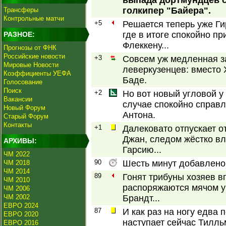
выпада дортмундцев с
голкипер "Байера".
Трансферы
Контрольные матчи
+5
Решается теперь уже Ги
где в итоге спокойно п
РАЗНОЕ:
Флеккену...
Прогнозы от ФНК
Российские новости
+3
Совсем уж медленная з
Мировые Новости
леверкузенцев: вместо
Коэффициенты УЕФА
Баде.
Голосование
Поиск
+2
Но вот новый угловой у 
Вакансии
случае спокойно справ
Новый Форум
Антона.
Старый Форум
Контакты
+1
Далековато отпускает о
Джан, следом жёстко вл
АРХИВЫ:
Гарсию...
ЧМ 2022
90
Шесть минут добавлено!
ЧМ 2018
ЧМ 2014
89
Гонят трибуны хозяев вп
ЧМ 2010
распоряжаются мячом у
ЧМ 2006
ЧМ 2002
Брандт...
ЕВРО 2024
87
И как раз на ногу едва
ЕВРО 2020
наступает сейчас Тилль
ЕВРО 2016