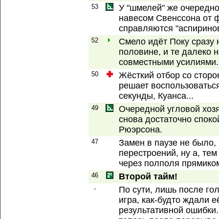
53
У "шмелей" же очередной
навесом Свенссона от 
справляются "аспирино
52
Смело идёт Поку сразу 
половине, и те далеко 
совместными усилиями.
50
Жёсткий отбор со стор
решает воспользоваться
секунды, Куанса...
49
Очередной угловой хозя
снова достаточно споко
Рюэрсона.
47
Замен в паузе не было, 
перестроений, ну а, тем
через полполя прямиком
46
Второй тайм!
-
По сути, лишь после г
игра, как-будто ждали е
результативной ошибки.