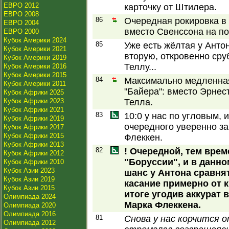
ЕВРО 2012
карточку от Штилера.
ЕВРО 2008
86
Очередная рокировка в 
ЕВРО 2004
вместо Свенссона на п
ЕВРО 2000
Кубок Америки 2024
85
Уже есть жёлтая у Антон
Кубок Америки 2021
вторую, откровенно сру
Кубок Америки 2019
Теллу...
Кубок Америки 2016
Кубок Америки 2015
84
Максимально медленная
Кубок Америки 2011
"Байера": вместо Эрнес
Кубок Африки 2025
Кубок Африки 2023
Телла.
Кубок Африки 2021
83
10:0 у нас по угловым, 
Кубок Африки 2019
очередного уверенно за
Кубок Африки 2017
Кубок Африки 2015
Флеккен.
Кубок Африки 2013
82
! Очередной, тем врем
Кубок Африки 2012
"Боруссии", и в данн
Кубок Африки 2010
Кубок Азии 2023
шанс у Антона сравнят
Кубок Азии 2019
касание примерно от к
Кубок Азии 2015
итоге угодив аккурат
Олимпиада 2024
Марка Флеккена.
Олимпиада 2020
Олимпиада 2016
81
Снова у нас корчится о
Олимпиада 2012