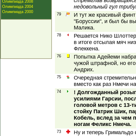
стремглав возвращаясь
Олимпиада 2008
недовольный гул трибун
Олимпиада 2004
Олимпиада 2000
79
И тут же красивый фин
"Боруссии", и был бы вы
Малика.
78
Решается Нико Шлоттерб
в итоге отсылая мяч ни
Флеккена.
76
Попытка Адейеми набрат
чужой штрафной, но его
Андрих.
75
Очередная стремительна
вместо как раз Нмечи н
74
! Долгожданный розы
усилиями Гарсии, посл
головой метров с 13-т
стойку Патрик Шик, па
Кобель, вслед за чем 
ногам Феликс Нмеча.
73
Ну и теперь Гримальдо 