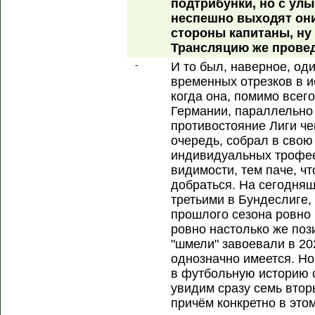
подтрибунки, но с улы
неспешно выходят они
стороны капитаны, ну
Трансляцию же провед
-
И то был, наверное, од
временных отрезков в 
когда она, помимо всег
Германии, параллельно
противостояние Лиги че
очередь, собрал в свою
индивидуальных трофеев
видимости, тем паче, чт
добраться. На сегодня
третьими в Бундеслиге, 
прошлого сезона ровно н
ровно настолько же поз
"шмели" завоевали в 202
однозначно имеется. Но 
в футбольную историю 
увидим сразу семь вторы
причём конкретно в это