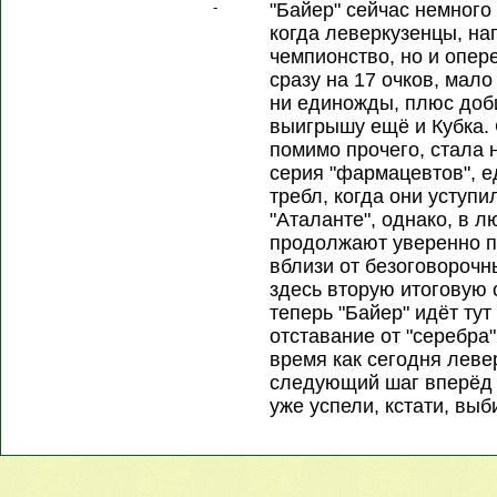
-
"Байер" сейчас немного 
когда леверкузенцы, на
чемпионство, но и опе
сразу на 17 очков, мало
ни единожды, плюс доб
выигрышу ещё и Кубка. 
помимо прочего, стала
серия "фармацевтов", е
требл, когда они уступ
"Аталанте", однако, в л
продолжают уверенно п
вблизи от безоговорочн
здесь вторую итоговую 
теперь "Байер" идёт тут
отставание от "серебра
время как сегодня леве
следующий шаг вперёд в
уже успели, кстати, выби