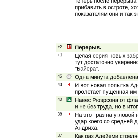
теперь после перерыва 
прибавить в остроте, х
показателям они и так 
+2
Перерыв.
+1
Целая серия новых забр
тут достаточно уверенн
"Байера".
45
Одна минута добавлена
43
И вот новая попытка Ад
пролетает пущенная им 
40
Навес Рюэрсона от флаж
и не без труда, но в ито
38
На этот раз на угловой
удар коего со средней 
Андриха.
37
Как раз Адейеми стреля