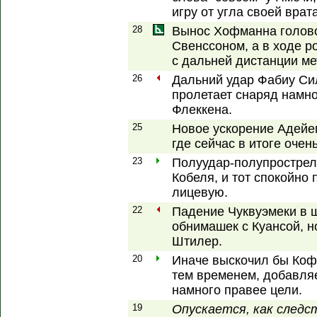
игру от угла своей врата
28
Вынос Хофманна голово
Свенссоном, а в ходе р
с дальней дистанции мет
26
Дальний удар Фабиу Сил
пролетает снаряд намн
Флеккена.
25
Новое ускорение Адейем
где сейчас в итоге очен
23
Полуудар-полупрострел
Кобеля, и тот спокойно
лицевую.
22
Падение Чуквуэмеки в 
обнимашек с Куансой, н
Штилер.
20
Иначе выскочил бы Кофа
тем временем, добавляе
намного правее цели.
19
Опускается, как следст