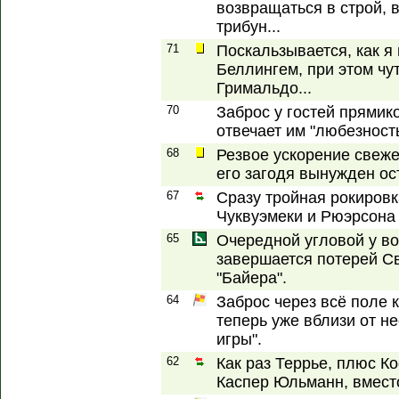
возвращаться в строй, 
трибун...
71
Поскальзывается, как я
Беллингем, при этом чу
Гримальдо...
70
Заброс у гостей прямик
отвечает им "любезност
68
Резвое ускорение свеже
его загодя вынужден ос
67
Сразу тройная рокировк
Чуквуэмеки и Рюэрсона 
65
Очередной угловой у во
завершается потерей Св
"Байера".
64
Заброс через всё поле 
теперь уже вблизи от н
игры".
62
Как раз Террье, плюс К
Каспер Юльманн, вмест