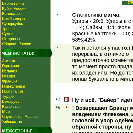
О
Вторая лига
Кубок России
Календарь
-
Статистика матча:
Бомбардиры
Удары - 20:6; Удары в с
Суперкубок
- 1:4; Сэйвы - 1:4; Фолы
Тренеры
Красные карточки - 0:0;
Судьи
Стадионы
58%:42%.
Сборная России
-
Так и остался у нас го
ЧЕМПИОНАТЫ:
перерыва, в отличие от
предостаточно моментов
Англия
то момент просто прид
Германия
Испания
их владениям. Но до тог
Италия
попав буквально в мил
Франция
Нидерланды
Португалия
Турция
+7
Ну и всё, "Байер" идё
Беларусь
Казахстан
+6
! Возвращает Брандт 
MLS
владениям Флеккена, и
Саудовская Аравия
головой в упор Адейем
Узбекистан
обратной стороны, ну 
МЕЖСЕЗОНЬЕ: