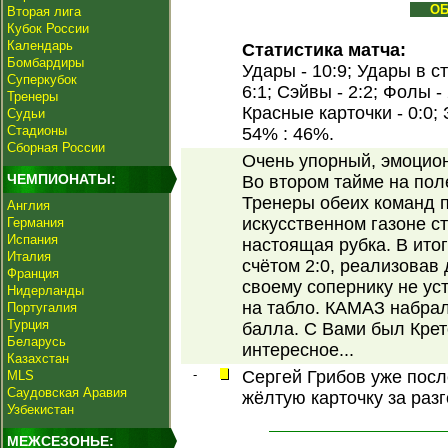
О
Вторая лига
Кубок России
Календарь
Статистика матча:
Бомбардиры
Удары - 10:9; Удары в ст
Суперкубок
6:1; Сэйвы - 2:2; Фолы -
Тренеры
Красные карточки - 0:0;
Судьи
Стадионы
54% : 46%.
Сборная России
Очень упорный, эмоцио
ЧЕМПИОНАТЫ:
Во втором тайме на пол
Тренеры обеих команд п
Англия
искусственном газоне с
Германия
Испания
настоящая рубка. В ито
Италия
счётом 2:0, реализовав 
Франция
своему сопернику не уст
Нидерланды
на табло. КАМАЗ набрал 
Португалия
Турция
балла. С Вами был Крет
Беларусь
интересное...
Казахстан
-
Сергей Грибов уже посл
MLS
Саудовская Аравия
жёлтую карточку за раз
Узбекистан
МЕЖСЕЗОНЬЕ: