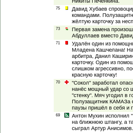
Никиты Печенкина.
75
Давид Хубаев спровоци
командами. Полузащитн
жёлтую карточку за нес
73
Первая замена произошл
Абдуллаев вместо Дави
71
Удалён один из помощни
Младена Кашчелана! Нач
арбитра, Данил Кашири
карточку. Один из помо
слишком агрессивно, по
красную карточку!
70
"Сокол" заработал опас
нанёс мощный удар со ш
"стенку". Мяч угодил в 
Полузащитник КАМАЗа о
паузы пришёл в себя и 
69
Антон Мухин исполнил "
на ближнюю штангу, а т
сыграл Артур Анисимов