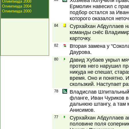
Хозяева получили право
Олимпиада 2008
Ермолин навесил с прав
Олимпиада 2004
Олимпиада 2000
подбор остался за Ива
которого оказался нето
84
Сурхайхан Абдуллаев н
команды снёс Владимир
карточку.
82
Вторая замена у "Сокол
Даурова.
80
Давид Хубаев укрыл мяч
против него нарушил пр
никуда не спешат, стар
время. Оно и понятно. И
скользкий. Наступает ра
78
Владислав Шпитальный 
фланге, Иван Чуриков 
дальнюю штангу, а там 
Анисимов.
77
Сурхайхан Абдуллаев ак
половине поля соперник