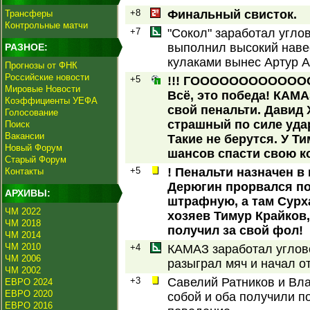
+8
Финальный свисток.
Трансферы
Контрольные матчи
+7
"Сокол" заработал угло
выполнил высокий навес
РАЗНОЕ:
кулаками вынес Артур 
Прогнозы от ФНК
Российские новости
+5
!!! ГОООООООООООООО
Мировые Новости
Всё, это победа! КАМ
Коэффициенты УЕФА
свой пенальти. Давид 
Голосование
страшный по силе удар
Поиск
Вакансии
Такие не берутся. У Т
Новый Форум
шансов спасти свою к
Старый Форум
+5
! Пенальти назначен в
Контакты
Дерюгин прорвался по
АРХИВЫ:
штрафную, а там Сурх
ЧМ 2022
хозяев Тимур Крайков
ЧМ 2018
получил за свой фол!
ЧМ 2014
ЧМ 2010
+4
КАМАЗ заработал углов
ЧМ 2006
разыграл мяч и начал от
ЧМ 2002
+3
Савелий Ратников и Вл
ЕВРО 2024
ЕВРО 2020
собой и оба получили по
ЕВРО 2016