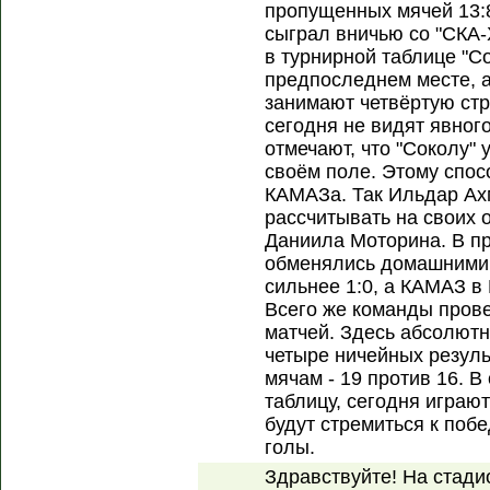
пропущенных мячей 13:8
сыграл вничью со "СКА-
в турнирной таблице "С
предпоследнем месте, 
занимают четвёртую стр
сегодня не видят явног
отмечают, что "Соколу" 
своём поле. Этому спос
КАМАЗа. Так Ильдар Ах
рассчитывать на своих 
Даниила Моторина. В п
обменялись домашними 
сильнее 1:0, а КАМАЗ в
Всего же команды прове
матчей. Здесь абсолютн
четыре ничейных резул
мячам - 19 против 16. 
таблицу, сегодня играю
будут стремиться к поб
голы.
Здравствуйте! На стади