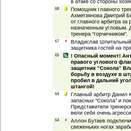
в атаке со стороны хозя
68
Помощник главного тр
Ахметзянова Дмитрий Б
от главного арбитра за
назначенным угловым. 
тренера "горчичником".
67
Владислав Шпитальный 
защитника гостей на пр
65
! Опасный момент! Ан
правого углового фла
защитник "Сокола" Вл
борьбу в воздухе в ш
пробил в дальний угол
штангой!
64
Главный арбитр Данил 
запасных "Сокола" и пок
Представители тренерс
вели себя очень агресс
64
Аллон Бутаев подключи
свеженьких ногах зараб