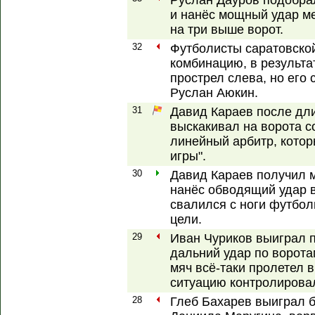
Руслан Дауров подобра
и нанёс мощный удар ме
на три выше ворот.
32
Футболисты саратовско
комбинацию, в результа
прострел слева, но его
Руслан Аюкин.
31
Давид Караев после дл
выскакивал на ворота с
линейный арбитр, кото
игры".
30
Давид Караев получил 
нанёс обводящий удар в
свалился с ноги футбол
цели.
29
Иван Чуриков выиграл п
дальний удар по ворота
мяч всё-таки пролетел 
ситуацию контролирова
28
Глеб Бахарев выиграл 