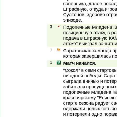
соперника, далее посл
штрафную, откуда игро
Султонов, здорово отра
эпизоде.
3
Подопечные Младена К
позиционную атаку, в р
подача в штрафную КАМ
этаже" выиграл защитни
1
Саратовская команда пр
которая завершилась по
1
Матч начался.
"Сокол" в семи стартов
ни одной победы. Сарат
сыграла вничью и потер
забитых и пропущенных
подопечные Младена Ка
красноярскому "Енисею"
старте сезона радует с
одержали целых четыре
и потерпели одно пораж