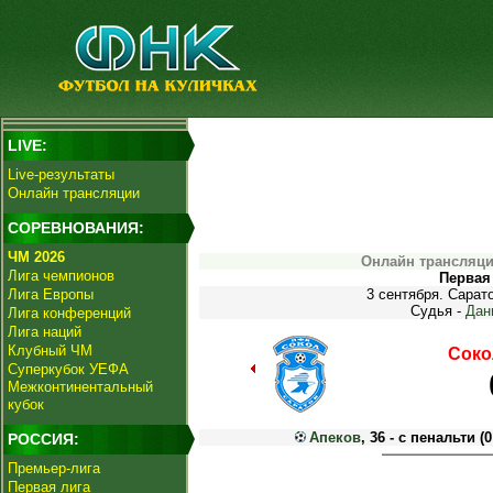
LIVE:
Live-результаты
Онлайн трансляции
СОРЕВНОВАНИЯ:
ЧМ 2026
Онлайн трансляци
Лига чемпионов
Первая 
Лига Европы
3 сентября. Сарат
Судья -
Дан
Лига конференций
Лига наций
Клубный ЧМ
Соко
Суперкубок УЕФА
Межконтинентальный
кубок
Апеков
, 36 - с пенальти (0
РОССИЯ:
Премьер-лига
Первая лига