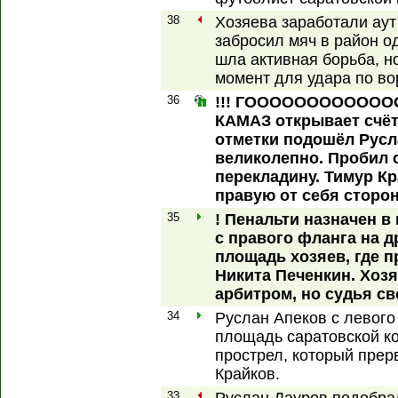
38
Хозяева заработали аут
забросил мяч в район о
шла активная борьба, но
момент для удара по во
36
!!! ГОООООООООООООО
КАМАЗ открывает счёт
отметки подошёл Русл
великолепно. Пробил о
перекладину. Тимур Кр
правую от себя сторон
35
! Пенальти назначен в
с правого фланга на 
площадь хозяев, где 
Никита Печенкин. Хоз
арбитром, но судья св
34
Руслан Апеков с левог
площадь саратовской к
прострел, который прер
Крайков.
33