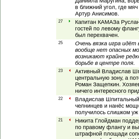
Даниила Маругина, вор
в ближний угол, где мя
Артур Анисимов.
27
Капитан КАМАЗа Руслан
гостей по левому фланг
был перехвачен.
25
Очень вязка игра идёт 
вообще нет опасных мо
возникают крайне редк
борьбе в центре поля.
23
Активный Владислав Шп
центральную зону, а по
Роман Защепкин. Хозяев
ничего интересного при
22
Владислав Шпитальный
челнинцев и нанёс мощн
получилось слишком уж 
21
Никита Глойдман подде
по правому флангу и в
штрафной площади сопер