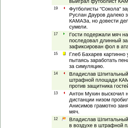
выиграл футболист КА
19
Футболисты "Сокола" за
Руслан Дауров далеко 
КАМАЗа, но довести дел
сумели.
17
Гости подержали мяч на
последовал длинный за
зафиксирован фол в ата
15
Глеб Бахарев картинно 
пытаясь заработать пен
за симуляцию.
14
Владислав Шпитальный а
штрафной площади КАМА
против защитника госте
13
Антон Мухин выскочил н
дистанции низом пробил
Анисимов грамотно заня
мяч.
12
Владислав Шпитальный 
в воздухе в штрафной п