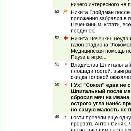
ничего интересного не 
53
Никита Глойдман после
положения забрался в п
Печенкиным, кстати, вс
поединок.
52
Никита Печенкин неуда
газон стадиона "Локомот
Медицинская помощь по
Пауза в игре...
51
Владислав Шпитальный 
площади гостей, выигра
скидка головой оказала
50
! Ух! "Сокол" едва не
Шпитальный после мяг
сбросил мяч на Ивана 
острого угла нанёс пр
но самую малость не п
49
Гости провели ещё одну
прервать Антон Синяк. 
впечатляющим настрое