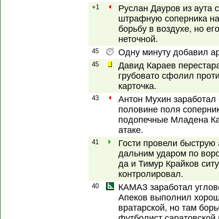
+1
Руслан Дауров из аута 
штрафную соперника на 
борьбу в воздухе, но ег
неточной.
45
Одну минуту добавил ар
45
Давид Караев перестара
грубовато сфолил проти
карточка.
43
Антон Мухин заработал
половине поля соперник
подопечные Младена К
атаке.
41
Гости провели быструю 
дальним ударом по воро
да и Тимур Крайков сит
контролировал.
40
КАМАЗ заработал углов
Апеков выполнил хорош
вратарской, но там борь
футболист саратовской