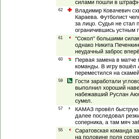
силами пошли в штраф
62
Владимир Ковачевич сх
Караева. Футболист чел
за лицо. Судья не стал 
ограничившись устным 
61
"Сокол" большими силам
однако Никита Печенкин
неудачный заброс вперё
60
Первая замена в матче 
команды. В игру вошёл 
переместился на скамей
59
Гости заработали углов
выполнил хороший наве
набежавший Руслан Аюк
сумел.
57
КАМАЗ провёл быструю а
далее последовал резк
соперника, а там мяч за
55
Саратовская команда з
на половине поля сопер