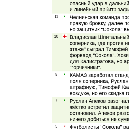
опасный удар в дальний 
и линейный арбитр зафи
11
Челнинская команда про
правую бровку, далее 
но защитник "Сокола" в
10
Владислав Шпитальный 
соперника, где против н
этаже" сыграл Тимофей 
форвард "Сокола". Хозя
для Калистратова, но а
"горчичники".
9
КАМАЗ заработал станд
поля соперника, Руслан
штрафную, Тимофей Кал
воздухе, но его скидка 
7
Руслан Апеков разогнал
жёстко встретил защитни
остановил. Апеков раз
ничего добиться не суме
5
Футболисты "Сокола" ра