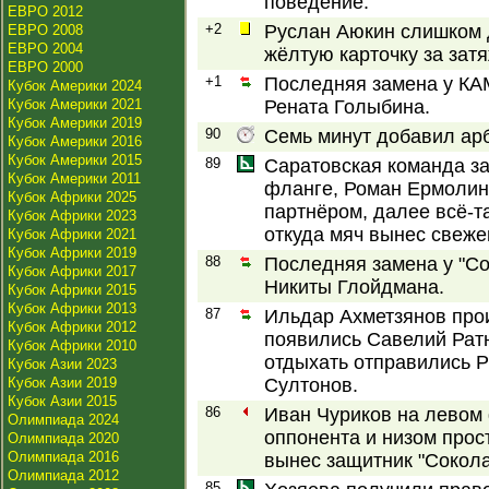
поведение.
ЕВРО 2012
+2
Руслан Аюкин слишком 
ЕВРО 2008
ЕВРО 2004
жёлтую карточку за зат
ЕВРО 2000
+1
Последняя замена у КА
Кубок Америки 2024
Кубок Америки 2021
Рената Голыбина.
Кубок Америки 2019
90
Семь минут добавил арб
Кубок Америки 2016
Кубок Америки 2015
89
Саратовская команда з
Кубок Америки 2011
фланге, Роман Ермолин
Кубок Африки 2025
партнёром, далее всё-т
Кубок Африки 2023
откуда мяч вынес свеже
Кубок Африки 2021
Кубок Африки 2019
88
Последняя замена у "Со
Кубок Африки 2017
Никиты Глойдмана.
Кубок Африки 2015
Кубок Африки 2013
87
Ильдар Ахметзянов про
Кубок Африки 2012
появились Савелий Рат
Кубок Африки 2010
отдыхать отправились 
Кубок Азии 2023
Кубок Азии 2019
Султонов.
Кубок Азии 2015
86
Иван Чуриков на левом 
Олимпиада 2024
оппонента и низом прос
Олимпиада 2020
Олимпиада 2016
вынес защитник "Сокола
Олимпиада 2012
85