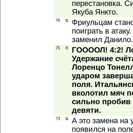
перестановка. С
Якуба Янкто.
76
Фриульцам стано
поиграть в атаку
заменил Данило.
75
ГООООЛ! 4:2! Л
Удержание счёта
Лоренцо Тонел
ударом заверша
поля. Итальянс
вколотил мяч п
сильно пробив 
девяти.
73
А это замена на 
появился на пол