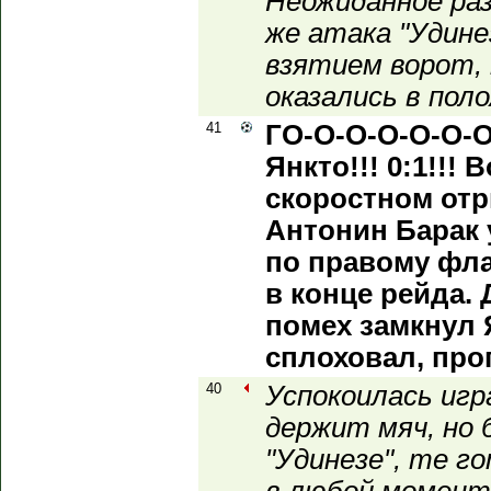
Неожиданное ра
же атака "Удине
взятием ворот, 
оказались в пол
41
ГО-О-О-О-О-О-О
Янкто!!! 0:1!!! 
скоростном отр
Антонин Барак 
по правому фла
в конце рейда.
помех замкнул 
сплоховал, про
40
Успокоилась игр
держит мяч, но
"Удинезе", те г