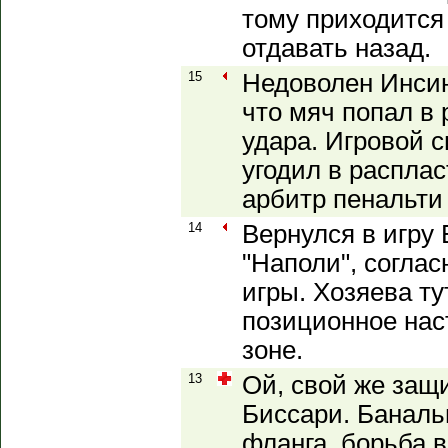
тому приходится
отдавать назад.
15
Недоволен Инсин
что мяч попал в 
удара. Игровой 
угодил в распла
арбитр пенальти 
14
Вернулся в игру 
"Наполи", согла
игры. Хозяева ту
позиционное нас
зоне.
13
Ой, свой же защ
Биссари. Баналь
фланга, борьба 