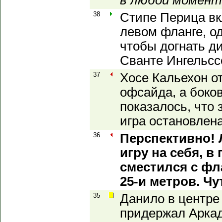
в любой момент
38
Стипе Перица вк
левом фланге, од
чтобы догнать д
Сванте Ингельсс
37
Хосе Кальехон о
офсайда, а боко
показалось, что 
игра остановлена
36
Перспективно! 
игру на себя, 
сместился с фла
25-и метров. Чу
35
Данило в центре
придержал Арка