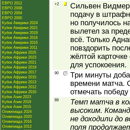
ЕВРО 2012
+2
Сильвен Видмер
ЕВРО 2008
подачу в штрафн
ЕВРО 2004
ЕВРО 2000
но получилось на
Кубок Америки 2024
Кубок Америки 2021
вылетел за пред
Кубок Америки 2019
Кубок Америки 2016
всё. Только Адна
Кубок Америки 2015
повздорить после
Кубок Америки 2011
Кубок Африки 2025
жёлтой карточке
Кубок Африки 2023
Кубок Африки 2021
для успокоения.
Кубок Африки 2019
Кубок Африки 2017
90
Три минуты доба
Кубок Африки 2015
времени матча. 
Кубок Африки 2013
Кубок Африки 2012
отмечать победу
Кубок Африки 2010
Кубок Азии 2023
89
Темп матча в ко
Кубок Азии 2019
Кубок Азии 2015
высоким. Команд
Олимпиада 2024
Олимпиада 2020
не доходили до 
Олимпиада 2016
поля продолжае
Олимпиада 2012