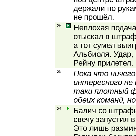
держали по рукам
не прошёл.
26
Неплохая подача 
отыскал в штра
а тот сумел выиг
Альбиоля. Удар,
Рейну прилетел.
25
Пока что ничего
интересного не 
таки плотный ф
обеих команд, но
24
Балич со штрафн
свечу запустил 
Это лишь размин