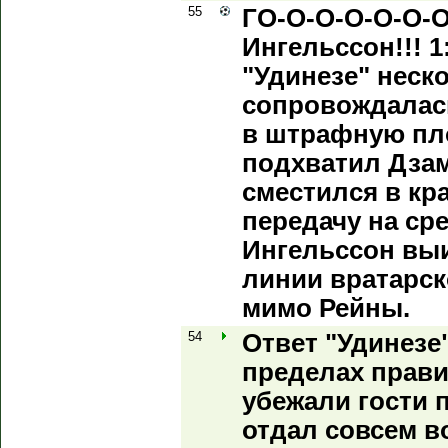
55
ГО-О-О-О-О-О-О
Ингельссон!!! 1
"Удинезе" неск
сопровождалас
в штрафную пл
подхватил Дза
сместился в кр
передачу на ср
Ингельссон вы
линии вратарск
мимо Рейны.
54
Ответ "Удинезе"
пределах прави
убежали гости 
отдал совсем во