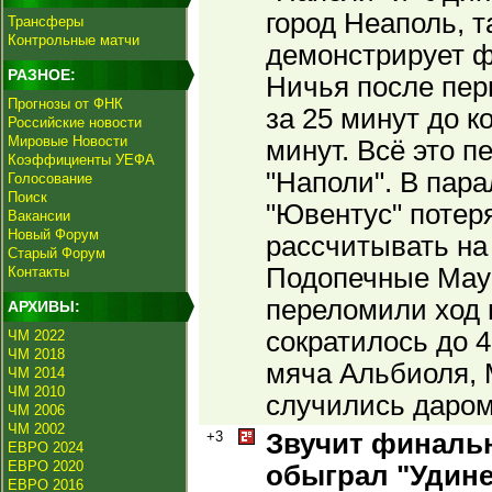
город Неаполь, т
Трансферы
Контрольные матчи
демонстрирует ф
РАЗНОЕ:
Ничья после пер
Прогнозы от ФНК
за 25 минут до ко
Российские новости
Мировые Новости
минут. Всё это 
Коэффициенты УЕФА
"Наполи". В пар
Голосование
Поиск
"Ювентус" потеря
Вакансии
Новый Форум
рассчитывать на
Старый Форум
Подопечные Мау
Контакты
переломили ход 
АРХИВЫ:
сократилось до 4
ЧМ 2022
ЧМ 2018
мяча Альбиоля, 
ЧМ 2014
ЧМ 2010
случились даром
ЧМ 2006
ЧМ 2002
+3
Звучит финальн
ЕВРО 2024
ЕВРО 2020
обыграл "Удине
ЕВРО 2016