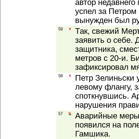
автор недавнего 
успел за Петром
вынужден был ру
59
Так, свежий Мер
заявить о себе. 
защитника, смес
метров с 20-и. Б
зафиксировал мя
58
Петр Зелиньски 
левому флангу, 
споткнувшись. А
нарушения прави
57
Аварийные меры 
появился на пол
Гамшика.