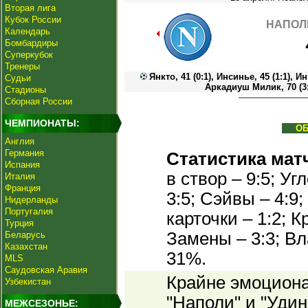
Вторая лига
Кубок России
НАПОЛИ
Календарь
Бомбардиры
Суперкубок
Тренеры
Янкто, 41 (0:1), Инсинье, 45 (1:1), И
Судьи
Аркадиуш Милик, 70 (3:
Стадионы
Сборная России
ЧЕМПИОНАТЫ:
О
Англия
Германия
Статистика мат
Испания
в створ – 9:5; У
Италия
Франция
3:5; Сэйвы – 4:9
Нидерланды
Португалия
карточки – 1:2; К
Турция
Замены – 3:3; В
Беларусь
Казахстан
31%.
MLS
Саудовская Аравия
Крайне эмоцион
Узбекистан
"Наполи" и "Удин
МЕЖСЕЗОНЬЕ: