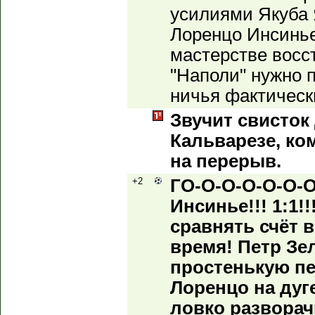
усилиями Якуба 
Лоренцо Инсинь
мастерстве восс
"Наполи" нужно 
ничья фактическ
Звучит свисток
Кальварезе, к
на перерыв.
+2
ГО-О-О-О-О-О-О
Инсинье!!! 1:1!
сравнять счёт 
время! Петр Зе
простенькую пе
Лоренцо на ду
ловко разворач