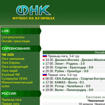
LIVE:
Live-результаты
Онлайн трансляции
СОРЕВНОВАНИЯ:
Онлайн
ЧМ 2026
Премьер-лига, 3-й тур
Лига чемпионов
14:30.
Динамо-Москва - Динамо-Махачка
Лига Европы
17:00.
Зенит - Родина - 1:0
Лига конференций
20:00.
Спартак - Краснодар - 0:0
Лига наций
20:30.
Рубин - Оренбург - 0:0
Клубный ЧМ
Первая лига, 5-й тур
Суперкубок УЕФА
08:00.
СКА-Хабаровск - Спартак-Костром
Межконтинентальный
17:00.
КАМАЗ - Волга - 0:1
кубок
18:30.
Ротор - Челябинск - 0:0
19:00.
Велес - Ленинградец - 0:0
РОССИЯ:
Текстовая о
Премьер-лига
Чемпионат 
Первая лига
18 апреля. Неапол