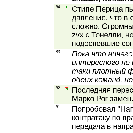
84
Стипе Перица пы
давление, что в 
сложно. Огромны
zvx с Тонелли, н
подоспевшие соп
83
Пока что ничего
интересного не 
таки плотный ф
обеих команд, но
82
Последняя перес
Марко Рог замен
81
Попробовал "Нап
контратаку по пр
передача в напр