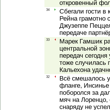
откровенный фол
34
Сбегали гости в 
Рейна грамотно 
Джузеппе Пеццел
передаче партнё
33
Марек Гамшик ра
центральной зон
передач сегодня
тоже случилась 
Кальехона удачн
32
Всё смешалось у
фланге, Инсинье
поборолся за да
мяч на Лоренцо, 
снаряду не успел