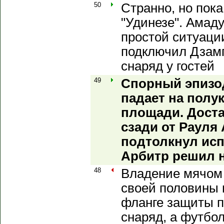
50
Странно, но пок
"Удинезе". Амад
простой ситуаци
подключил Дзамп
снаряд у гостей
49
Спорный эпизо
падает на полу
площади. Доста
сзади от Рауля
подтолкнул исп
Арбитр решил н
48
Владение мячом 
своей половины 
фланге защиты п
снаряд, а футбо