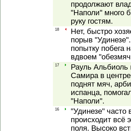
продолжают влад
"Наполи" много б
руку гостям.
18
Нет, быстро хоз
порыв "Удинезе"
попытку побега н
вдвоем "обезмяч
17
Рауль Альбиоль 
Самира в центре
поднят мяч, арб
испанца, помогал
"Наполи".
16
"Удинезе" часто 
происходит всё э
поля. Высоко вс