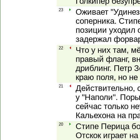
Голкипер безупр
23
Оживает "Удинез
соперника. Стип
позиции уходил 
задержал форвар
22
Что у них там, 
правый фланг, в
дриблинг. Петр 
краю поля, но не
21
Действительно, 
у "Наполи". Поры
сейчас только н
Кальехона на пр
20
Стипе Перица бо
Отскок играет на