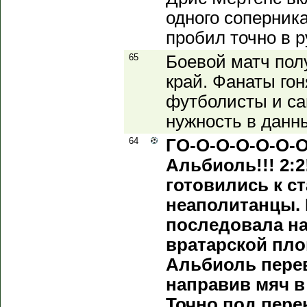
одного соперник
пробил точно в р
65
Боевой матч пол
край. Фанаты гон
футболисты и с
нужность в данн
64
ГО-О-О-О-О-О-О
Альбиоль!!! 2:2!
готовились к с
неаполитанцы.
последовала на
вратарской пло
Альбиоль пере
направив мяч в
Точно под пере