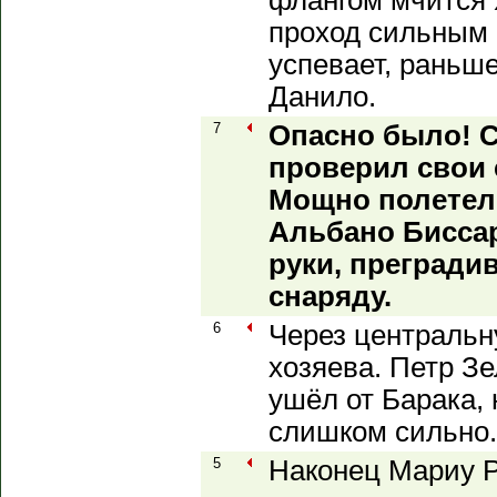
флангом мчится 
проход сильным 
успевает, раньше
Данило.
7
Опасно было! С
проверил свои
Мощно полетел 
Альбано Биссар
руки, прегради
снаряду.
6
Через центральн
хозяева. Петр З
ушёл от Барака, 
слишком сильно. 
5
Наконец Мариу Р