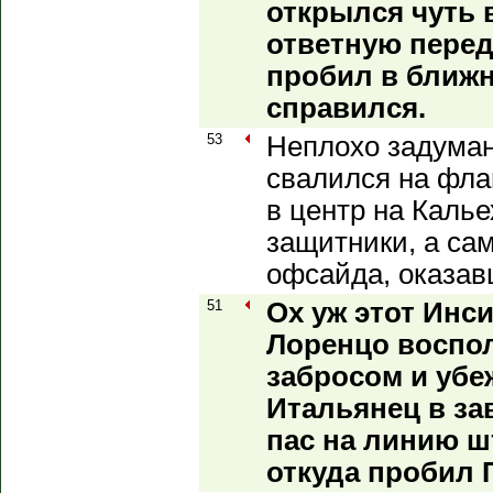
открылся чуть 
ответную перед
пробил в ближн
справился.
53
Неплохо задума
свалился на флан
в центр на Калье
защитники, а са
офсайда, оказав
51
Ох уж этот Инси
Лоренцо воспо
забросом и убе
Итальянец в за
пас на линию 
откуда пробил 