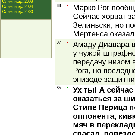
Олимпиада 2008
88
Марко Рог вообще
Олимпиада 2004
Олимпиада 2000
Сейчас хорват з
Зелиньски, но п
Мертенса оказал
87
Амаду Диавара 
у чужой штрафно
передачу низом 
Рога, но последн
эпизоде защитни
85
Ух ты! А сейчас
оказаться за ш
Стипе Перица п
оппонента, кив
мяч в переклад
спасал, повезл