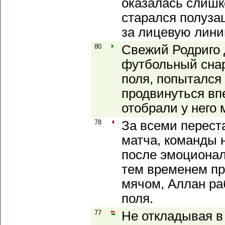
оказалась слишк
старался полуза
за лицевую лини
80
Свежий Родриго 
футбольный снар
поля, попытался 
продвинуться впе
отобрали у него 
78
За всеми перест
матча, команды 
после эмоционал
тем временем пр
мячом, Аллан ра
поля.
77
Не откладывая в