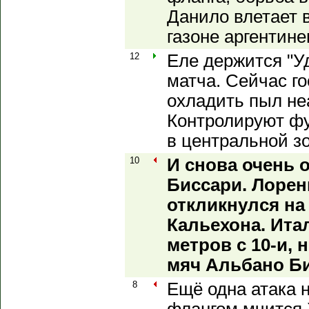
Данило влетает 
газоне аргентине
12
Еле держится "У
матча. Сейчас г
охладить пыл не
Контролируют фу
в центральной зо
10
И снова очень 
Биссари. Лорен
откликнулся на
Кальехона. Ита
метров с 10-и, 
мяч Альбано Би
8
Ещё одна атака 