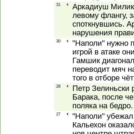
31
Аркадиуш Милик 
левому флангу, 
споткнувшись. А
нарушения прави
30
"Наполи" нужно п
игрой в атаке он
Гамшик диагона
переводит мяч н
того в отборе чё
28
Петр Зелиньски 
Барака, после ч
поляка на бедро
27
"Наполи" убежал
Кальехон оказал
нов центре штр