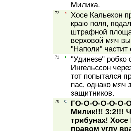
Милика.
72
Хосе Кальехон п
краю поля, подал
штрафной площад
верховой мяч вы
"Наполи" частит 
71
"Удинезе" робко с
Ингельссон чере
тот попытался п
пас, однако мяч 
защитников.
70
ГО-О-О-О-О-О-О
Милик!!! 3:2!!! 
трибунах! Хосе
правом углу вр