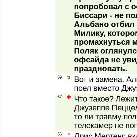
попробовал с о
Биссари - не по
Альбано отбил 
Милику, которо
промахнуться м
Поляк оглянулся
офсайда не ув
праздновать.
69
Вот и замена. А
поел вместо Джу
67
Что такое? Лежит
Джузеппе Пеццел
то ли травму пол
телекамер не по
66
Дрис Мертенс вк