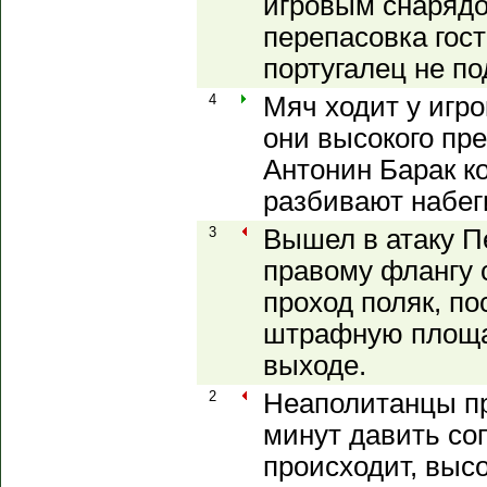
игровым снарядо
перепасовка гост
португалец не п
4
Мяч ходит у игро
они высокого пр
Антонин Барак к
разбивают набег
3
Вышел в атаку П
правому флангу
проход поляк, по
штрафную площа
выходе.
2
Неаполитанцы п
минут давить соп
происходит, выс