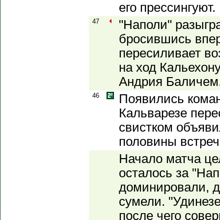
его прессингуют.
47
"Наполи" разыгра
бросившись впер
пересиливает во
на ход Кальехон
Андрия Баличем
46
Появились коман
Кальварезе пере
свистком объяви
половины встреч
Начало матча це
осталось за "Нап
доминировали, д
сумели. "Удинезе
после чего совер