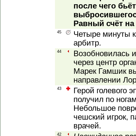
после чего бьё
выбросившегося
Равный счёт на
45
Четыре минуты 
арбитр.
44
Возобновилась и
через центр орга
Марек Гамшик вы
направлении Лор
43
Герой голевого э
получил по ногам
Небольшое повр
чешский игрок, п
врачей.
42