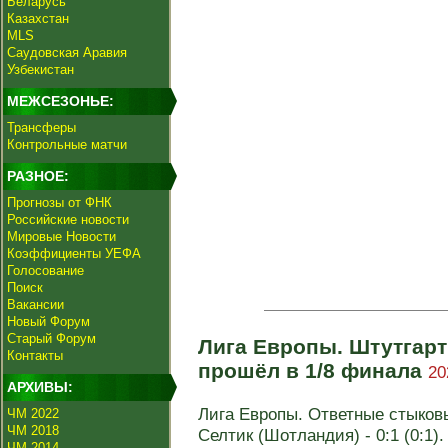
Беларусь
Казахстан
MLS
Саудовская Аравия
Узбекистан
МЕЖСЕЗОНЬЕ:
Трансферы
Контрольные матчи
РАЗНОЕ:
Прогнозы от ФНК
Российские новости
Мировые Новости
Коэффициенты УЕФА
Голосование
Поиск
Вакансии
Новый Форум
Старый Форум
Лига Европы. Штутгарт
Контакты
прошёл в 1/8 финала
20
АРХИВЫ:
Лига Европы. Ответные стыковы
ЧМ 2022
ЧМ 2018
Селтик (Шотландия) - 0:1 (0:1).
ЧМ 2014