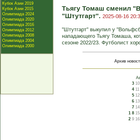
Кубок Азии 2019
Тьягу Томаш сменил "
Кубок Азии 2015
Олимпиада 2024
"Штутгарт".
2025-08-16 20:
Олимпиада 2020
Олимпиада 2016
"Штутгарт" выкупил у "Вольфсб
Олимпиада 2012
Олимпиада 2008
нападающего Тьягу Томаша, ко
Олимпиада 2004
сезоне 2022/23. Футболист хоро
Олимпиада 2000
Архив новост
А
3
10
4
11
5
12
6
13
7
14
1
8
15
2
9
16