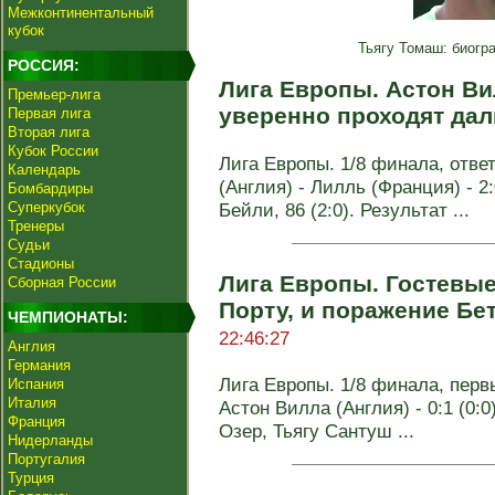
Межконтинентальный
кубок
Тьягу Томаш: биогр
РОССИЯ:
Лига Европы. Астон Ви
Премьер-лига
уверенно проходят да
Первая лига
Вторая лига
Кубок России
Лига Европы. 1/8 финала, отве
Календарь
(Англия) - Лилль (Франция) - 2:0
Бомбардиры
Суперкубок
Бейли, 86 (2:0). Результат ...
Тренеры
Судьи
Стадионы
Лига Европы. Гостевые
Сборная России
Порту, и поражение Бе
ЧЕМПИОНАТЫ:
22:46:27
Англия
Германия
Лига Европы. 1/8 финала, перв
Испания
Италия
Астон Вилла (Англия) - 0:1 (0:0)
Франция
Озер, Тьягу Сантуш ...
Нидерланды
Португалия
Турция