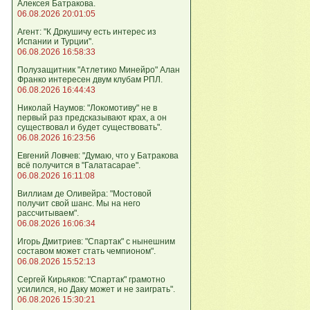
Алексея Батракова.
06.08.2026 20:01:05
Агент: "К Дркушичу есть интерес из
Испании и Турции".
06.08.2026 16:58:33
Полузащитник "Атлетико Минейро" Алан
Франко интересен двум клубам РПЛ.
06.08.2026 16:44:43
Николай Наумов: "Локомотиву" не в
первый раз предсказывают крах, а он
существовал и будет существовать".
06.08.2026 16:23:56
Евгений Ловчев: "Думаю, что у Батракова
всё получится в "Галатасарае".
06.08.2026 16:11:08
Виллиам де Оливейра: "Мостовой
получит свой шанс. Мы на него
рассчитываем".
06.08.2026 16:06:34
Игорь Дмитриев: "Спартак" с нынешним
составом может стать чемпионом".
06.08.2026 15:52:13
Сергей Кирьяков: "Спартак" грамотно
усилился, но Даку может и не заиграть".
06.08.2026 15:30:21