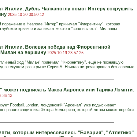
т Италии. Дубль Чалханоглу помог Интеру сокрушить
ину
2025-10-30 00:50:12
 поражение в Неаполе "Интер" принимал "Фиорентину", которая
глубоком кризисе и занимает место в "зоне вылета". Миланцы ...
т Италии. Волевая победа над Фиорентиной
 Милан на вершину
2025-10-19 23:57:25
тличный ход "Милан" принимал "Фиорентину", ещё не познавшую
ед в текущем розыгрыше Серии А. Начало встречи прошло без опасных
" может подписать Макса Ааронса или Тарика Лэмпти.
8:36:13
рует Football.London, лондонский "Арсенал" уже подыскивает
я правого защитника Эктора Бельерина, который летом может перейти
мпти, которым интересовались "Бавария", "Атлетико"