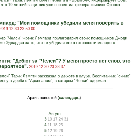
елси» Тарик Лэмпти хочет перейти в «Брайтон», информирует Goal.
 что 19-летний защитник уже оповестил тренера «синих» Фрэнка ...
мпард: "Мои помощники убедили меня поверить в
2019-12-30 23:50:00
нер "Челси" Фрэнк Лэмпард поблагодарил своих помощников Джоди
о Эдвардса за то, что те убедили его в готовности молодого ...
пти: "Дебют за "Челси"? У меня просто нет слов, это
евероятное".
2019-12-30 23:38:37
елси" Тарик Лэмпти рассказал о дебюте в клубе. Воспитанник "синих"
мену в дерби с "Арсеналом", в котором "Челси" одержал ...
Архив новостей (
календарь
).
Август
3
10
17
24
31
4
11
18
25
5
12
19
26