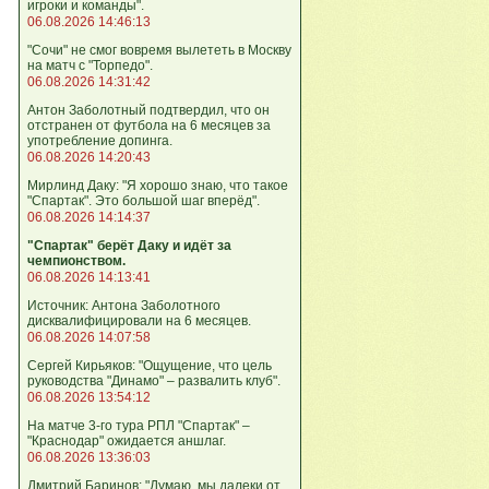
игроки и команды".
06.08.2026 14:46:13
"Сочи" не смог вовремя вылететь в Москву
на матч с "Торпедо".
06.08.2026 14:31:42
Антон Заболотный подтвердил, что он
отстранен от футбола на 6 месяцев за
употребление допинга.
06.08.2026 14:20:43
Мирлинд Даку: "Я хорошо знаю, что такое
"Спартак". Это большой шаг вперёд".
06.08.2026 14:14:37
"Спартак" берёт Даку и идёт за
чемпионством.
06.08.2026 14:13:41
Источник: Антона Заболотного
дисквалифицировали на 6 месяцев.
06.08.2026 14:07:58
Сергей Кирьяков: "Ощущение, что цель
руководства "Динамо" – развалить клуб".
06.08.2026 13:54:12
На матче 3-го тура РПЛ "Спартак" –
"Краснодар" ожидается аншлаг.
06.08.2026 13:36:03
Дмитрий Баринов: "Думаю, мы далеки от