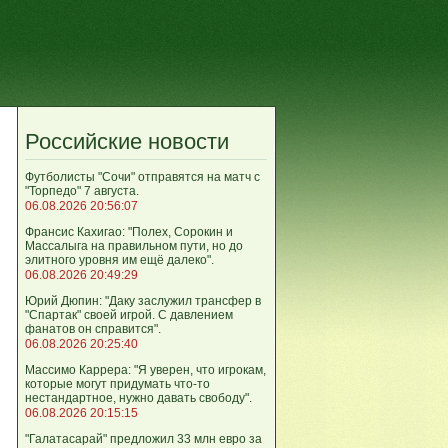
Российские новости
Футболисты "Сочи" отправятся на матч с
"Торпедо" 7 августа.
06.08.2026 20:56:07
Франсис Кахигао: "Полех, Сорокин и
Массалыга на правильном пути, но до
элитного уровня им ещё далеко".
06.08.2026 20:49:29
Юрий Дюпин: "Даку заслужил трансфер в
"Спартак" своей игрой. С давлением
фанатов он справится".
06.08.2026 20:25:40
Массимо Каррера: "Я уверен, что игрокам,
которые могут придумать что-то
нестандартное, нужно давать свободу".
06.08.2026 20:15:15
"Галатасарай" предложил 33 млн евро за