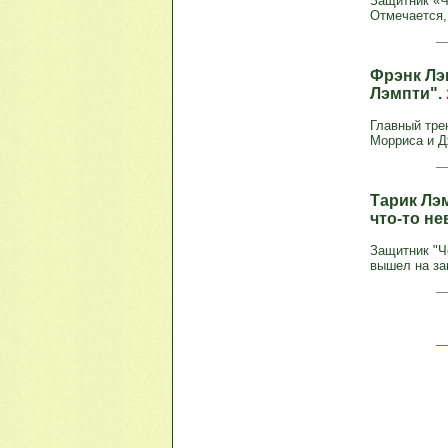
Защитник «Ч
Отмечается,
Фрэнк Лэ
Лэмпти".
Главный тре
Морриса и Дж
Тарик Лэм
что-то н
Защитник "Ч
вышел на за