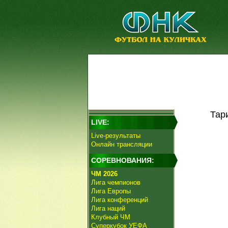
Тар
LIVE:
Live-результаты
Онлайн трансляции
СОРЕВНОВАНИЯ:
ЧМ 2026
Лига чемпионов
Лига Европы
Лига конференций
Лига наций
Клубный ЧМ
Суперкубок УЕФА