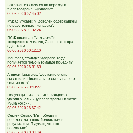
Батраков согласился на переход в
"Галатасарай" - журналист.
06.08.2026 07:45:02
Мурад Мусаев: "Я доволен содержанием,
но расстраивает концовка".
06.08.2026 01:02:24
ПСЖ проиграл "Мальорке" в
товарищеском матче, Сафонов отыграл
один тайм.
06.08.2026 00:12:16
Манфред Угальде: "Здорово, когда
получается помочь команде победить".
05.08.2026 23:51:35
Андрей Талалаев: "Достойно очень
выглядели. Проиграли гегемону нашего
чемпионата".
05.08.2026 23:48:27
Полузащитника "Зенита" Кондакова
увезли в больницу после травмы в матче
Кубка России.
05.08.2026 23:37:42
Сергей Семак: "Мы победили,
порадовали наших болельщиков
результатом. Я думаю, что все
нормально".
05.08.2026 23:34:49