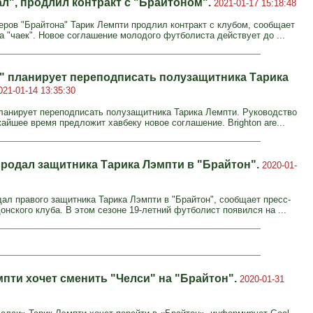
ал", продлил контракт с "Брайтоном".
2021-01-17 15:18:48
еров "Брайтона" Тарик Лемпти продлил контракт с клубом, сообщает
а "чаек". Новое соглашение молодого футболиста действует до ...
" планирует переподписать полузащитника Тарика
021-01-14 13:35:30
ланирует переподписать полузащитника Тарика Лемпти. Руководство
айшее время предложит хавбеку новое соглашение. Brighton are...
продал защитника Тарика Лэмпти в "Брайтон".
2020-01-
дал правого защитника Тарика Лэмпти в "Брайтон", сообщает пресс-
онского клуба. В этом сезоне 19-летний футболист появился на ...
мпти хочет сменить "Челси" на "Брайтон".
2020-01-31