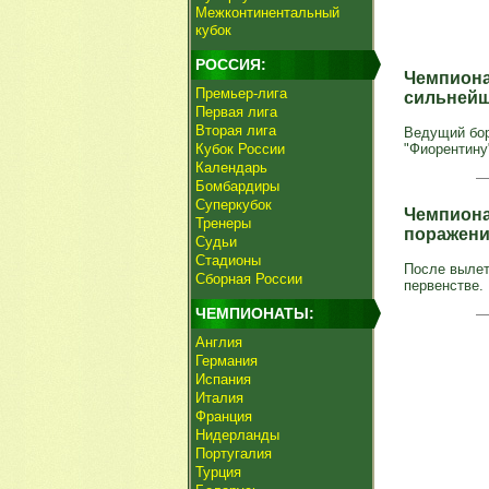
Межконтинентальный
кубок
РОССИЯ:
Чемпиона
Премьер-лига
сильней
Первая лига
Вторая лига
Ведущий бор
Кубок России
"Фиорентину"
Календарь
Бомбардиры
Суперкубок
Чемпиона
Тренеры
поражен
Судьи
Стадионы
После вылет
Сборная России
первенстве.
ЧЕМПИОНАТЫ:
Англия
Германия
Испания
Италия
Франция
Нидерланды
Португалия
Турция