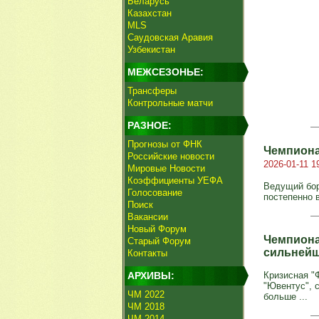
Беларусь
Казахстан
MLS
Саудовская Аравия
Узбекистан
МЕЖСЕЗОНЬЕ:
Трансферы
Контрольные матчи
РАЗНОЕ:
Прогнозы от ФНК
Чемпиона
Российские новости
2026-01-11 1
Мировые Новости
Коэффициенты УЕФА
Ведущий бор
Голосование
постепенно в
Поиск
Вакансии
Новый Форум
Чемпиона
Старый Форум
сильней
Контакты
АРХИВЫ:
Кризисная "
"Ювентус", 
ЧМ 2022
больше ...
ЧМ 2018
ЧМ 2014