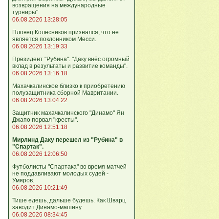
возвращения на международные
турниры".
06.08.2026 13:28:05
Пловец Колесников признался, что не
является поклонником Месси.
06.08.2026 13:19:33
Президент "Рубина": "Даку внёс огромный
вклад в результаты и развитие команды".
06.08.2026 13:16:18
Махачкалинское близко к приобретению
полузащитника сборной Мавритании.
06.08.2026 13:04:22
Защитник махачкалинского "Динамо" Ян
Джапо порвал "кресты".
06.08.2026 12:51:18
Мирлинд Даку перешел из "Рубина" в
"Спартак".
06.08.2026 12:06:50
Футболисты "Спартака" во время матчей
не поддавливают молодых судей -
Умяров.
06.08.2026 10:21:49
Тише едешь, дальше будешь. Как Шварц
заводит Динамо-машину.
06.08.2026 08:34:45