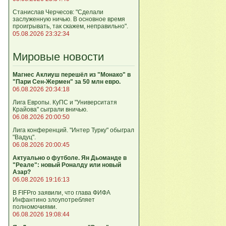
Станислав Черчесов: "Сделали
заслуженную ничью. В основное время
проигрывать, так скажем, неправильно".
05.08.2026 23:32:34
Мировые новости
Магнес Аклиуш перешёл из "Монако" в
"Пари Сен-Жермен" за 50 млн евро.
06.08.2026 20:34:18
Лига Европы. КуПС и "Университатя
Крайова" сыграли вничью.
06.08.2026 20:00:50
Лига конференций. "Интер Турку" обыграл
"Вадуц".
06.08.2026 20:00:45
Актуально о футболе. Ян Дьоманде в
"Реале": новый Роналду или новый
Азар?
06.08.2026 19:16:13
В FIFPro заявили, что глава ФИФА
Инфантино злоупотребляет
полномочиями.
06.08.2026 19:08:44