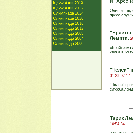
и "Арсен
Кубок Азии 2019
Кубок Азии 2015
Один из лид
Олимпиада 2024
пресс-служб
Олимпиада 2020
Олимпиада 2016
Олимпиада 2012
"Брайтон
Олимпиада 2008
Лемпти.
Олимпиада 2004
2
Олимпиада 2000
«Брайтон» п
клуба в ближ
"Челси" 
31 23:07:17
"Челси" про
служба лонд
Тарик Лэ
10:54:34