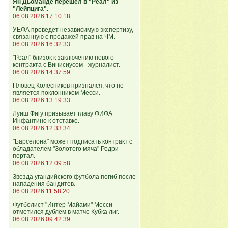
Ян Дьоманде перешел в "Реал" из
"Лейпцига".
06.08.2026 17:10:18
УЕФА проведет независимую экспертизу,
связанную с продажей прав на ЧМ.
06.08.2026 16:32:33
"Реал" близок к заключению нового
контракта с Винисиусом - журналист.
06.08.2026 14:37:59
Пловец Колесников признался, что не
является поклонником Месси.
06.08.2026 13:19:33
Луиш Фигу призывает главу ФИФА
Инфантино к отставке.
06.08.2026 12:33:34
"Барселона" может подписать контракт с
обладателем "Золотого мяча" Родри -
портал.
06.08.2026 12:09:58
Звезда угандийского футбола погиб после
нападения бандитов.
06.08.2026 11:58:20
Футболист "Интер Майами" Месси
отметился дублем в матче Кубка лиг.
06.08.2026 09:42:39