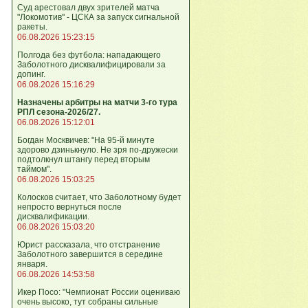
Суд арестовал двух зрителей матча
"Локомотив" - ЦСКА за запуск сигнальной
ракеты.
06.08.2026 15:23:15
Полгода без футбола: нападающего
Заболотного дисквалифицировали за
допинг.
06.08.2026 15:16:29
Назначены арбитры на матчи 3-го тура
РПЛ сезона-2026/27.
06.08.2026 15:12:01
Богдан Москвичев: "На 95‑й минуте
здорово дзинькнуло. Не зря по‑дружески
подтолкнул штангу перед вторым
таймом".
06.08.2026 15:03:25
Колосков считает, что Заболотному будет
непросто вернуться после
дисквалификации.
06.08.2026 15:03:20
Юрист рассказала, что отстранение
Заболотного завершится в середине
января.
06.08.2026 14:53:58
Икер Посо: "Чемпионат России оцениваю
очень высоко, тут собраны сильные