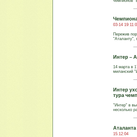
чемпионов "Б
Чемпиона
03-14 19:11:
Пережив пор
"Аталанту", 
Интер – А
14 марта в 1
миланский "И
Интер ухо
тура чем
"Интер" в в
несколько ра
Аталанта
15:12:04