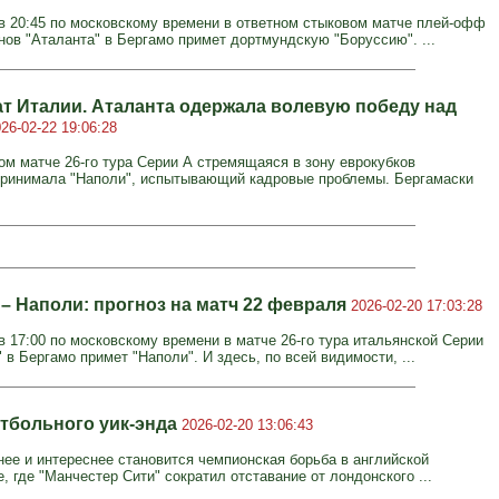
в 20:45 по московскому времени в ответном стыковом матче плей-офф
нов "Аталанта" в Бергамо примет дортмундскую "Боруссию". ...
т Италии. Аталанта одержала волевую победу над
26-02-22 19:06:28
ом матче 26-го тура Серии А стремящаяся в зону еврокубков
принимала "Наполи", испытывающий кадровые проблемы. Бергамаски
 – Наполи: прогноз на матч 22 февраля
2026-02-20 17:03:28
в 17:00 по московскому времени в матче 26-го тура итальянской Серии
 в Бергамо примет "Наполи". И здесь, по всей видимости, ...
тбольного уик-энда
2026-02-20 13:06:43
нее и интереснее становится чемпионская борьба в английской
, где "Манчестер Сити" сократил отставание от лондонского ...