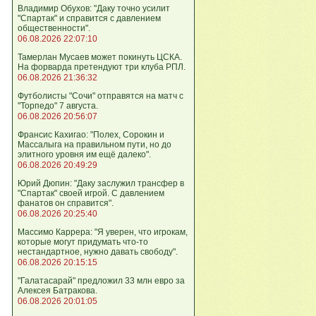
Владимир Обухов: "Даку точно усилит
"Спартак" и справится с давлением
общественности".
06.08.2026 22:07:10
Тамерлан Мусаев может покинуть ЦСКА.
На форварда претендуют три клуба РПЛ.
06.08.2026 21:36:32
Футболисты "Сочи" отправятся на матч с
"Торпедо" 7 августа.
06.08.2026 20:56:07
Франсис Кахигао: "Полех, Сорокин и
Массалыга на правильном пути, но до
элитного уровня им ещё далеко".
06.08.2026 20:49:29
Юрий Дюпин: "Даку заслужил трансфер в
"Спартак" своей игрой. С давлением
фанатов он справится".
06.08.2026 20:25:40
Массимо Каррера: "Я уверен, что игрокам,
которые могут придумать что-то
нестандартное, нужно давать свободу".
06.08.2026 20:15:15
"Галатасарай" предложил 33 млн евро за
Алексея Батракова.
06.08.2026 20:01:05