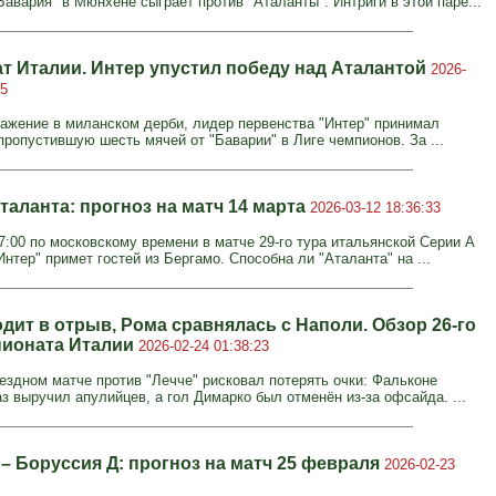
авария" в Мюнхене сыграет против "Аталанты". Интриги в этой паре...
т Италии. Интер упустил победу над Аталантой
2026-
05
ажение в миланском дерби, лидер первенства "Интер" принимал
пропустившую шесть мячей от "Баварии" в Лиге чемпионов. За ...
таланта: прогноз на матч 14 марта
2026-03-12 18:36:33
7:00 по московскому времени в матче 29-го тура итальянской Серии А
нтер" примет гостей из Бергамо. Способна ли "Аталанта" на ...
дит в отрыв, Рома сравнялась с Наполи. Обзор 26-го
пионата Италии
2026-02-24 01:38:23
ыездном матче против "Лечче" рисковал потерять очки: Фальконе
з выручил апулийцев, а гол Димарко был отменён из-за офсайда. ...
 – Боруссия Д: прогноз на матч 25 февраля
2026-02-23