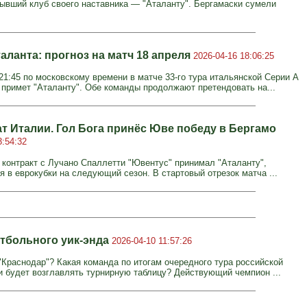
ывший клуб своего наставника — "Аталанту". Бергамаски сумели
аланта: прогноз на матч 18 апреля
2026-04-16 18:06:25
 21:45 по московскому времени в матче 33-го тура итальянской Серии А
 примет "Аталанту". Обе команды продолжают претендовать на...
т Италии. Гол Бога принёс Юве победу в Бергамо
3:54:32
контракт с Лучано Спаллетти "Ювентус" принимал "Аталанту",
 в еврокубки на следующий сезон. В стартовый отрезок матча ...
тбольного уик-энда
2026-04-10 11:57:26
 "Краснодар"? Какая команда по итогам очередного тура российской
и будет возглавлять турнирную таблицу? Действующий чемпион ...