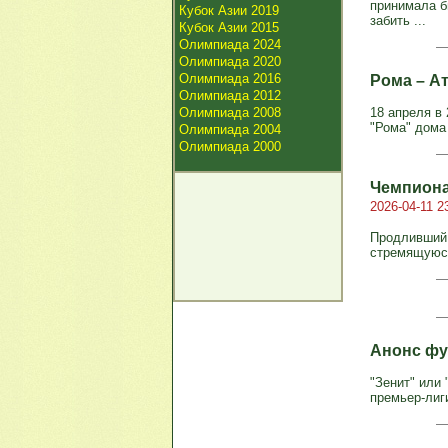
принимала б
Кубок Азии 2019
забить ...
Кубок Азии 2015
Олимпиада 2024
Олимпиада 2020
Олимпиада 2016
Рома – Ат
Олимпиада 2012
Олимпиада 2008
18 апреля в
"Рома" дома
Олимпиада 2004
Олимпиада 2000
Чемпиона
2026-04-11 2
Продливший 
стремящуюся
Анонс фу
"Зенит" или
премьер-лиг