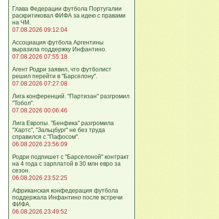
Глава Федерации футбола Португалии
раскритиковал ФИФА за идею с правами
на ЧМ.
07.08.2026 09:12:04
Ассоциация футбола Аргентины
выразила поддержку Инфантино.
07.08.2026 07:55:18
Агент Родри заявил, что футболист
решил перейти в "Барселону".
07.08.2026 07:27:08
Лига кoнференций. "Партизан" разгромил
"Тобол".
07.08.2026 00:06:46
Лига Европы. "Бенфика" разгромила
"Хартс", "Зальцбург" не без труда
справился с "Пафосом".
06.08.2026 23:56:09
Родри подпишет с "Барселоной" контракт
на 4 года с зарплатой в 30 млн евро за
сезон.
06.08.2026 23:52:25
Африканская конфедерация футбола
поддержала Инфантино после встречи
ФИФА.
06.08.2026 23:49:52