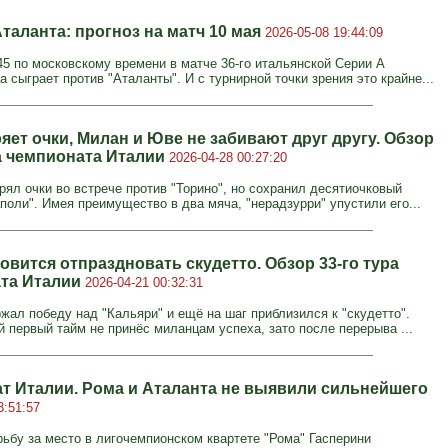
таланта: прогноз на матч 10 мая
2026-05-08 19:44:09
:45 по московскому времени в матче 36-го итальянской Серии А
 сыграет против "Аталанты". И с турнирной точки зрения это крайне...
яет очки, Милан и Юве не забивают друг другу. Обзор
ра чемпионата Италии
2026-04-28 00:27:20
рял очки во встрече против "Торино", но сохранил десятиочковый
поли". Имея преимущество в два мяча, "нерадзурри" упустили его...
овится отпраздновать скудетто. Обзор 33-го тура
та Италии
2026-04-21 00:32:31
ржал победу над "Кальяри" и ещё на шаг приблизился к "скудетто".
 первый тайм не принёс миланцам успеха, зато после перерыва ...
т Италии. Рома и Аталанта не выявили сильнейшего
3:51:57
ьбу за место в лигочемпионском квартете "Рома" Гасперини