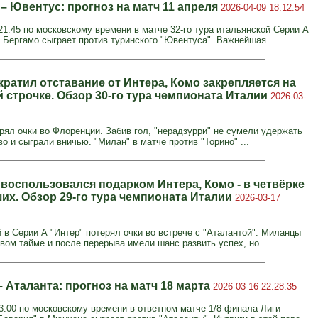
– Ювентус: прогноз на матч 11 апреля
2026-04-09 18:12:54
21:45 по московскому времени в матче 32-го тура итальянской Серии А
в Бергамо сыграет против туринского "Ювентуса". Важнейшая ...
кратил отставание от Интера, Комо закрепляется на
 строчке. Обзор 30-го тура чемпионата Италии
2026-03-
ерял очки во Флоренции. Забив гол, "нерадзурри" не сумели удержать
 и сыграли вничью. "Милан" в матче против "Торино" ...
 воспользовался подарком Интера, Комо - в четвёрке
их. Обзор 29-го тура чемпионата Италии
2026-03-17
в Серии А "Интер" потерял очки во встрече с "Аталантой". Миланцы
вом тайме и после перерыва имели шанс развить успех, но ...
 Аталанта: прогноз на матч 18 марта
2026-03-16 22:28:35
23:00 по московскому времени в ответном матче 1/8 финала Лиги