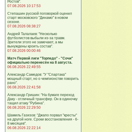
Ростов".
07.08.2026 10:17:53
Степашин русской поговоркой оценил
старт московского "Динамо" в новом
сезоне.
07.08.2026 08:38:27
Андрей Талалаев: "Несколько
футболистов выбыли из-за травм.
Зрители этого не замечают, а мы
вынуждены кроить состав".
07.08.2026 00:00:46
Матч Первой лиги "Торпедо" - "Сочи"
официально перенесён на 8 августа.
06.08.2026 22:49:55
Александр Самедов: "У "Спартака"
мощный старт, но о чемпионстве говорить
рано".
06.08.2026 22:41:58
Александр Гришин: "На бумаге переход
Даку - отличный трансфер. Он в одиночку
тащил атаку "Рубина".
06.08.2026 22:29:50
Шамиль Газизов: "Джапо порвал "кресты"
на другой ноге. Сроки восстановления - 6-
8 месяцев".
06.08.2026 22:22:14