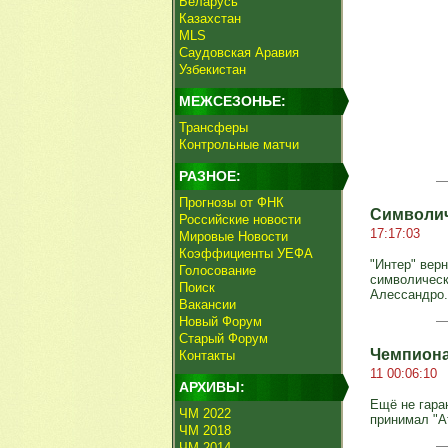
Беларусь
Казахстан
MLS
Саудовская Аравия
Узбекистан
МЕЖСЕЗОНЬЕ:
Трансферы
Контрольные матчи
РАЗНОЕ:
Прогнозы от ФНК
Символич
Российские новости
17:17:03
Мировые Новости
Коэффициенты УЕФА
"Интер" вер
Голосование
символическ
Поиск
Алессандро.
Вакансии
Новый Форум
Старый Форум
Чемпиона
Контакты
11 00:06:10
АРХИВЫ:
Ещё не гара
ЧМ 2022
принимал "А
ЧМ 2018
ЧМ 2014