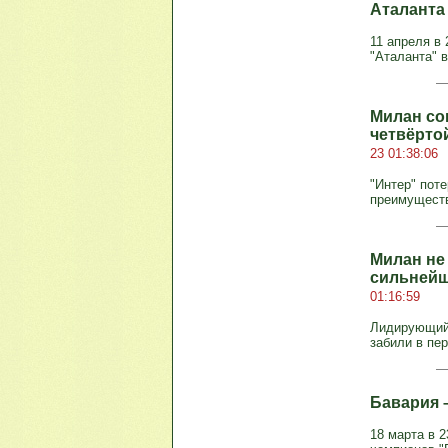
Аталанта 
11 апреля в 
"Аталанта" 
Милан со
четвёртой
23 01:38:06
"Интер" пот
преимущество
Милан не
сильнейш
01:16:59
Лидирующий 
забили в пер
Бавария –
18 марта в 