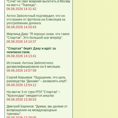
"Сочи" не смог вовремя вылететь в Москву
на матч с "Торпедо".
06.08.2026 14:31:42
Антон Заболотный подтвердил, что он
отстранен от футбола на 6 месяцев за
употребление допинга.
06.08.2026 14:20:43
Мирлинд Даку: "Я хорошо знаю, что такое
"Спартак". Это большой шаг вперёд".
06.08.2026 14:14:37
"Спартак" берёт Даку и идёт за
чемпионством.
06.08.2026 14:13:41
Источник: Антона Заболотного
дисквалифицировали на 6 месяцев.
06.08.2026 14:07:58
Сергей Кирьяков: "Ощущение, что цель
руководства "Динамо" – развалить клуб".
06.08.2026 13:54:12
На матче 3-го тура РПЛ "Спартак" –
"Краснодар" ожидается аншлаг.
06.08.2026 13:36:03
Дмитрий Баринов: "Думаю, мы далеки от
возвращения на международные
турниры".
06.08.2026 13:28:05