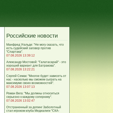
Российские новости
Манфред Угальде: "Не могу сказать, что
есть судейский заговор против
"Спартака".
07.08.2026 13:39:12
Александр Мостовой: "Галатасарай" - это
хороший вариант для Батракова".
07.08.2026 13:22:21
Сергей Семак: "Многое будет зависеть от
нас - насколько мы сможем сыграть на
максимуме своих возможностей".
07.08.2026 13:07:13
Роман Вега: "Мы должны относиться
серьезно к каждому сопернику".
07.08.2026 13:02:47
Отстраненный за допинг Заболотный
стал игроком клуба Медиалиги "СКА-