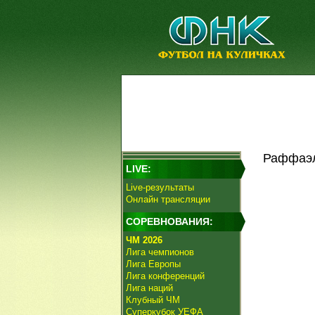
Раффаэл
LIVE:
Live-результаты
Онлайн трансляции
СОРЕВНОВАНИЯ:
ЧМ 2026
Лига чемпионов
Лига Европы
Лига конференций
Лига наций
Клубный ЧМ
Суперкубок УЕФА