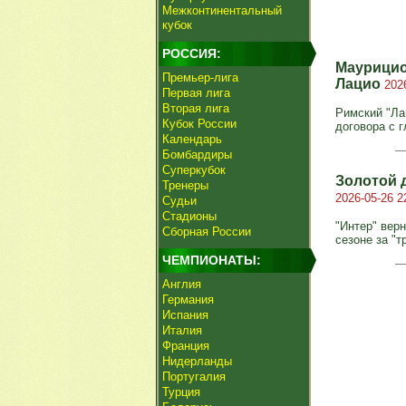
Межконтинентальный
кубок
РОССИЯ:
Маурицио
Премьер-лига
Лацио
202
Первая лига
Вторая лига
Римский "Ла
Кубок России
договора с 
Календарь
Бомбардиры
Суперкубок
Золотой 
Тренеры
2026-05-26 2
Судьи
Стадионы
"Интер" вер
Сборная России
сезоне за "т
ЧЕМПИОНАТЫ:
Англия
Германия
Испания
Италия
Франция
Нидерланды
Португалия
Турция