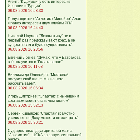
Агент: "К Дркушичу есть интерес из
Испании и Турции".
06.08.2026 16:58:33
Полузащитник "Атлетико Минейро" Алан
Франко интересен двум клубам РПЛ.
06.08.2026 16:44:43
Николай Наумов: "Локомотиву" не в
первый раз предсказывают крах, а он
существовал и будет существовать".
06.08.2026 16:23:56
Евгений Ловчев: "Думаю, что у Батракова
всё получится в "Галатасарае".
06.08.2026 16:11:08
Виллиам де Оливейра: "Мостовой
получит свой шанс. Мы на него
рассчитываем".
06.08.2026 16:06:34
Игорь Дмитриев: "Спартак" с нынешним
составом может стать чемпионом".
06.08.2026 15:52:13
Сергей Кирьяков: "Спартак" грамотно
усилился, но Даку может и не заиграть".
06.08.2026 15:30:21
Суд арестовал двух зрителей матча
"Локомотив" - ЦСКА за запуск сигнальной
ракеты.