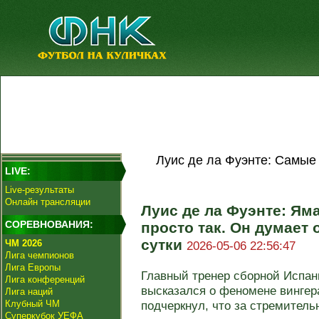
Луис де ла Фуэнте: Самые
LIVE:
Live-результаты
Онлайн трансляции
Луис де ла Фуэнте: Ям
СОРЕВНОВАНИЯ:
просто так. Он думает 
сутки
ЧМ 2026
2026-05-06 22:56:47
Лига чемпионов
Лига Европы
Главный тренер сборной Испан
Лига конференций
высказался о феномене вингер
Лига наций
Клубный ЧМ
подчеркнул, что за стремитель
Суперкубок УЕФА