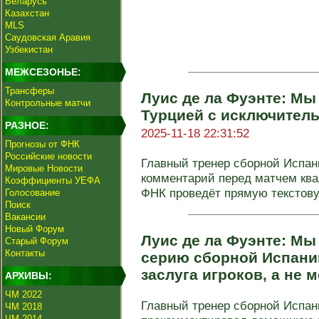
Беларусь
Казахстан
MLS
Саудовская Аравия
Узбекистан
МЕЖСЕЗОНЬЕ:
Трансферы
Луис де ла Фуэнте: Мы
Контрольные матчи
Турцией с исключител
РАЗНОЕ:
2025-11-18 22:31:52
Прогнозы от ФНК
Российские новости
Главный тренер сборной Испан
Мировые Новости
комментарий перед матчем кв
Коэффициенты УЕФА
ФНК проведёт прямую текстову
Голосование
Поиск
Вакансии
Новый Форум
Луис де ла Фуэнте: М
Старый Форум
Контакты
серию сборной Испании
заслуга игроков, а не 
АРХИВЫ:
ЧМ 2022
Главный тренер сборной Испан
ЧМ 2018
ЧМ 2014