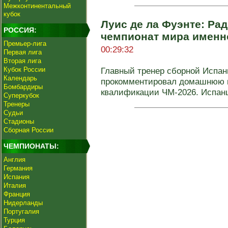
Межконтинентальный
кубок
Луис де ла Фуэнте: Ра
РОССИЯ:
чемпионат мира именн
Премьер-лига
00:29:32
Первая лига
Вторая лига
Кубок России
Главный тренер сборной Испан
Календарь
прокомментировал домашнюю ни
Бомбардиры
квалификации ЧМ-2026. Испанц
Суперкубок
Тренеры
Судьи
Стадионы
Сборная России
ЧЕМПИОНАТЫ:
Англия
Германия
Испания
Италия
Франция
Нидерланды
Португалия
Турция