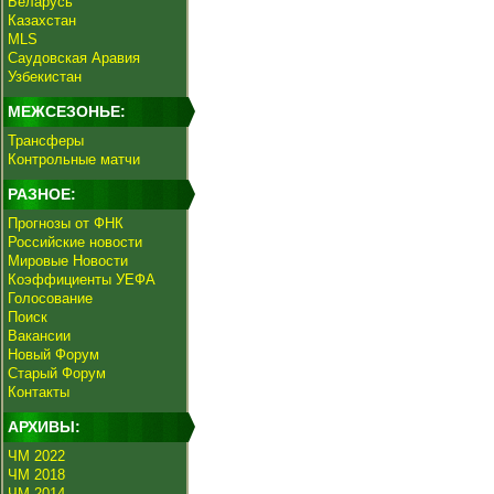
Беларусь
Казахстан
MLS
Саудовская Аравия
Узбекистан
МЕЖСЕЗОНЬЕ:
Трансферы
Контрольные матчи
РАЗНОЕ:
Прогнозы от ФНК
Российские новости
Мировые Новости
Коэффициенты УЕФА
Голосование
Поиск
Вакансии
Новый Форум
Старый Форум
Контакты
АРХИВЫ:
ЧМ 2022
ЧМ 2018
ЧМ 2014