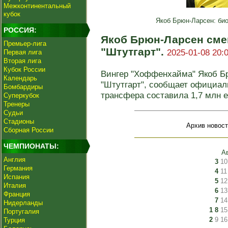
Межконтинентальный
кубок
Якоб Брюн-Ларсен: био
РОССИЯ:
Якоб Брюн-Ларсен сме
Премьер-лига
"Штутгарт".
2025-01-08 20:
Первая лига
Вторая лига
Кубок России
Вингер "Хоффенхайма" Якоб Б
Календарь
"Штутгарт", сообщает официал
Бомбардиры
трансфера составила 1,7 млн е
Суперкубок
Тренеры
Судьи
Стадионы
Архив новост
Сборная России
ЧЕМПИОНАТЫ:
А
Англия
3
10
Германия
4
11
Испания
5
12
Италия
6
13
Франция
7
14
Нидерланды
1
8
15
Португалия
2
9
16
Турция